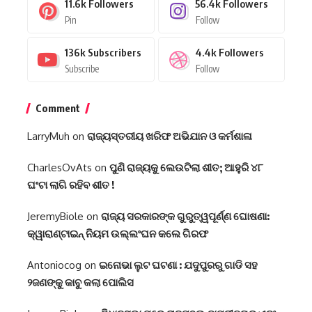
11.6k
Followers
56.4k
Followers
Pin
Follow
136k
Subscribers
4.4k
Followers
Subscribe
Follow
Comment
LarryMuh
on
ରାଜ୍ୟସ୍ତରୀୟ ଖରିଫ ଅଭିଯାନ ଓ କର୍ମଶାଳା
CharlesOvAts
on
ପୁଣି ରାଜ୍ୟକୁ ଲେଉଟିଲା ଶୀତ; ଆହୁରି ୪୮
ଘଂଟା ଲାଗି ରହିବ ଶୀତ !
JeremyBiole
on
ରାଜ୍ୟ ସରକାରଙ୍କ ଗୁରୁତ୍ୱପୂର୍ଣ୍ଣ ଘୋଷଣା:
କ୍ୱାରାଣ୍ଟାଇନ୍‌ ନିୟମ ଉଲ୍ଲଂଘନ କଲେ ଗିରଫ
Antoniocog
on
ଇନୋଭା ଲୁଟ ଘଟଣା : ଯଦୁପୁରରୁ ଗାଡି ସହ
୨ଜଣଙ୍କୁ କାବୁ କଲା ପୋଲିସ