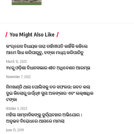
You Might Also Like
କଂଗ୍ରେସ ବିଧାୟକ ତାରା ବାହିନୀପତି କାହିଁକି କହିଲେ
ଆମେ ସିଧା କରିପାରୁବୁ, ବଙ୍କା ମଧ୍ୟ କରିପାରିବୁ
March 12, 2025
୨୪ରୁ ଓଡ଼ିଶା ବିଧାନସଭାର ଶୀତ ଅଧିବେଶନ ଆରମ୍ଭ
November 7, 2022
ନିମଖଣ୍ଡି ଥାନା ପୋଲିସକୁ ବଡ ସଫଳତା: ଜବତ କଲା
ଦୁଇ କିଲୋରୁ ଉର୍ଦ୍ଧ୍ଵ ସୁନା ଅଳଙ୍କାର ଏବଂ ଲକ୍ଷାଧିକ
ଟଙ୍କା
October 3, 2023
ମହିଳା ସାମ୍ବାଦିକଙ୍କୁ ଦୁର୍ବ୍ୟବହାର ଅଭିଯୋଗ :
ଅନୁଭବ ବିରୋଧରେ ଥାନାରେ ମାମଲା
June 15, 2019