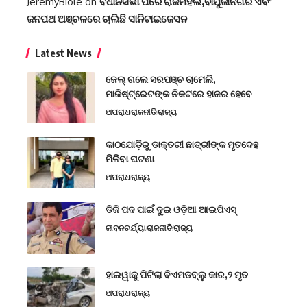
JeremyBiole
on
ବିଧାନସଭା ପରେ ରାଜମହଲ,ବାପୁଜୀନଗର ଏବଂ
ଜନପଥ ଅଞ୍ଚଳରେ ଚାଲିଛି ସାନିଟାଇଜେସନ
Latest News
ଜେଲ୍ ଗଲେ ସରପଞ୍ଚ ଚାମେଲି,
ମାଜିଷ୍ଟ୍ରେଟଙ୍କ ନିକଟରେ ହାଜର ହେବେ
ଅପରାଧ
ରାଜନୀତି
ରାଜ୍ୟ
କାଠଯୋଡ଼ିରୁ ଡାକ୍ତରୀ ଛାତ୍ରୀଙ୍କ ମୃତଦେହ
ମିଳିବା ଘଟଣା
ଅପରାଧ
ରାଜ୍ୟ
ଡିଜି ପଦ ପାଇଁ ଦୁଇ ଓଡ଼ିଆ ଆଇପିଏସ୍
ଜୀବନଚର୍ଯ୍ୟା
ରାଜନୀତି
ରାଜ୍ୟ
ହାଇୱାକୁ ପିଟିଲା ବିଏମଡବ୍ଲୁ କାର,୨ ମୃତ
ଅପରାଧ
ରାଜ୍ୟ