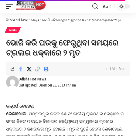
Aa
Font
Resizer
Odisha Hot News
>
ରାଜ୍ୟ
>
ଭୋଜି କରି ଘରକୁ ଫେରୁଥିବା ସମୟରେ ଟ୍ରଲର ଧକ୍କାରେ ୨ ମୃତ
ରାଜ୍ୟ
ଭୋଜି କରି ଘରକୁ ଫେରୁଥିବା ସମୟରେ
ଟ୍ରଲର ଧକ୍କାରେ ୨ ମୃତ
1 Min Read
Odisha Hot News
Last updated: December 28, 2023 1:47 am
କନ୍ଦର୍ପ ବେହେରା
ରେଢାଖୋଲ:
ସମ୍ବଲପୁର କଟକ ୫୫ ନଂ ଜାତୀୟ ରାଜପଥର ରେଢ଼ାଖୋଲ
ସହର ନିକଟ ଉଦ୍ୟାନ ବିଭାଗର କାର୍ଯ୍ୟାଳୟ ସମ୍ମୁଖରେ ଟ୍ରଲର
ଧକ୍କାରେ ୨ ଜଣଙ୍କର ମୃତ ହୋଇଛି। ମୃତକ ଦୁହେଁ ହେଲେ ରେଢାଖୋଲ