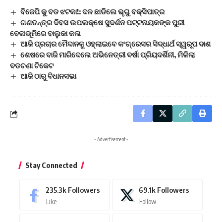
ବିଜେପି କୁ ବଡ ଝଟକା!: ଦଳ ଛାଡିଲେ ଭୃଗୁ ବକ୍ସିପାତ୍ର
ଗଣତନ୍ତ୍ର ଦିବସ ଉପଲକ୍ଷେ ସୁଦର୍ଶନ ପଟ୍ଟନାୟକଙ୍କ ପୁରୀ
ବେଳାଭୂମିରେ ବାଲୁକା କଳା
ଆଜି ପ୍ରଚାର ମୈଦାନକୁ ଓହ୍ଲାଇବେ କଂଗ୍ରେସର ସିଦ୍ଧାର୍ଥ ସ୍ୱରୂପ ଦାଶ
ଶେଷରେ ବାଜି ମାରିଦେଲେ ଅଭିନେତ୍ରୀ ବର୍ଷା ପ୍ରିୟଦର୍ଶିନୀ, ମିଳିଲା
ବଡଚଣା ଟିକେଟ
ଆଜି ଠାରୁ ବିଧାନସଭା
- Advertisement -
Stay Connected
235.3k
Followers
69.1k
Followers
Like
Follow