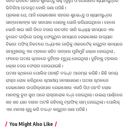
ସହର ରାଜବାଟି ସାହିର ଶୁଭେନ୍ଦୁ ସାହୁ (ଜୁଲୁ) ଓ ରଥାସାହିର ଶ୍ୟାମସୁନ୍ଦର
ଭିତିରିଆ (ଚଗଲୁ) ବୋଲି ଜଣା ପଡିଛି।
ପ୍ରକାଶ ଯେ, ଆଜି ରେଢାଖୋଲ ସହରର ଶୁଭେନ୍ଦୁ ଓ ଶ୍ୟାମସୁନ୍ଦର
ସାଙ୍ଗମାନଙ୍କ ସହ ସରପାଲ ଜୋରକୁ ଭୋଜି କରିଯାଇଥିଲେ। ହେଲେ
ଭୋଜି ଖାଇ ସାରି ଡିଜେ ବଜାଇ ନାଚଗୀତ ସାରି ସନ୍ଧ୍ୟା ସମୟରେ ଏକ
ବୁଲେଟ ଗାଡ଼ିରେ ଘରକୁ ଫେରୁଥିବା ସମୟରେ ରେଢାଖୋଲ ଉଦ୍ୟାନ
ବିଭାଗ ଅଫିସ୍ ନିକଟରେ ଅନ୍ୟଏକ ଗାଡ଼ିକୁ ଓଭରର୍ଟେକ୍ କରୁଥିବା ସମୟରେ
ସମ୍ମୁଖରରୁ ଏକ ଟ୍ରଲର ସହିତ ତାଙ୍କର ମୁହାଁମୁହିଁ ଧକ୍କା ହୋଇଥିଲା ,
ଫଳରେ ଘଟଣା ସ୍ଥଳରେ ଦୁହିଁଙ୍କ ମୃତ୍ୟୁ ହୋଇଥିଲା। ଦୁହିଁଙ୍କୁ ଟ୍ରଲର
ଧକ୍କା ଦେଇ ଫେରାର ହୋଇଯାଇଛି।
ଘଟଣା ସ୍ଥଳରେ ପୋଲିସ ପହଞ୍ଚି ତଦନ୍ତ ଆରମ୍ଭ କରିଛି। କିଛି ସମୟ
ରାସ୍ତା ରୋକ କରିଥିଲେ ସ୍ଥାନୀୟ ଜନସାଧାରଣ। ଘଟଣା ସ୍ଥଳରେ
ରେଢାଖୋଲ ଉପଜିଲ୍ଲାପାଳ ରେଢାଖୋଲ ଏସଡି ପିଓ ପହଂଚି ଲୋକ
ମାନଙ୍କୁ ବୁଝା ସୁଝା ପରେ ରାସ୍ତାରୋକ ବନ୍ଦ ହୋଇଥିଲା। ଉଭୟ ପାର୍ଶ୍ବରେ
ଶହ ଶହ ଯାନ ବାହାନ ଅଟକି ରହିବାରୁ ଟ୍ରାଫିକ୍ ଜାମ୍ ହୋଇଥିଲା। ପୋଲିସ୍
ଏକ ମାମଲା ରୁଜୁ କରି ତଦନ୍ତ କରୁଥିବା ଜଣା ପଡିଛି।
You Might Also Like