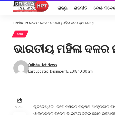
ରାଜ୍ୟ
ରାଜନୀତି
ଦେଶ- ବିଦେ
Odisha Hot News
>
ଖେଳ
>
ଭାରତୀୟ ମହିଳା ଦଳର ନୂଆ କୋଚ୍ !
ଖେଳ
ଭାରତୀୟ ମହିଳା ଦଳର ନ
Odisha Hot News
Last updated: December 15, 2018 10:00 am
ଭୁବନେଶ୍ୱର : ନବେ ଦଶକର ଦକ୍ଷିଣ ଆଫ୍ରିକାର ବାମ ହ
SHARE
ୱାଲ୍ଡକପର ବିଜେତା ଭାରତୀୟ ଦଳର କୋଚ ରହିଆସିଛନ୍ତି