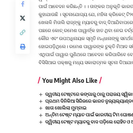
ପାଇଁ ଆବେଦନ କରିଛନ୍ତି । । ତାଙ୍କର ଅନୁଭୂତି ଭାର
କୁହାଯାଉଛି । ସୂଚନାଯୋଗ୍ୟ ଯେ, ମହିଳା କ୍ରିକେଟ୍ ଟି
ଖେଳାଳି ମିତାଲି ରାଜ୍ଙ୍କୁ ମ୍ୟାଚରୁ ବାଦ୍ ଦିଆଯିବା
ପଛରେ କୋଚ୍ ରମେଶ ପାୱାର୍ଙ୍କ ହାତ ଥିବା ନେଇ ଚର୍ଚ
କୌର ଏବଂ ଉପଅଧିନାୟକ ସ୍ମୃତି ମନ୍ଧାନାଙ୍କୁ ସମର
ହୋଇପଡ଼ିଥିଲେ। ରମେଶ ପାୱାରଙ୍କ ଚୁକ୍ତି ମିଆଦ ସରି
ଏଥିପାଇଁ ପାୱାର ପୁଣିଥରେ ଆବେଦନ କରିପାରିବେ ବ
ବିସିସିଆଇ ପକ୍ଷରୁ ମଧ୍ୟ ସକାରାତ୍ମକ ସୂଚନା ଦିଆଯା
You Might Also Like
ଦ୍ୱତୀୟ ଟେଷ୍ଟରେ କଙ୍ଗାରୁ ଠାରୁ ପରାଜୟ ସ୍ୱିକାର
ପ୍ରଥମ ଦିନିକିଆ ସିରିଜରେ ଭାରତ ନୁଜ୍ୟଲ୍ୟାଣ୍
ଖାତା ଖୋଲିଲା ମୁମ୍ବାଇ
ଅନ୍ତିମ ଟେଷ୍ଟ ମ୍ୟାଚ ପାଇଁ ଭାରତୀୟ ଟିମ ଘୋଷଣ
ଦ୍ୱିତୀୟ ଟେଷ୍ଟ ମ୍ୟାଚରୁ ବାଦ ପଡ଼ିଲେ ରୋହିତ ଓ ଅ