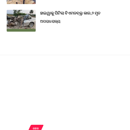
ହାଇୱାକୁ ପିଟିଲା ବିଏମଡବ୍ଲୁ କାର,୨ ମୃତ
ଅପରାଧ
ରାଜ୍ୟ
ଖେଳ