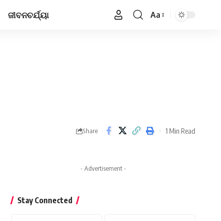
ଜୀବନଚର୍ଯ୍ୟା
Aa
Font
Resizer
1 Min Read
Share
- Advertisement -
Stay Connected