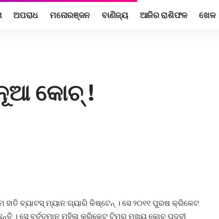
ଶ
ଅପରାଧ
ମନୋରଞ୍ଜନ
ବାଣିଜ୍ୟ
ଆଜିର ରାଶିଫଳ
ଖେଳ
ୂଆ କୋଚ୍ !
ାତି ବ୍ୟାଟସ୍ ମ୍ୟାନ ଗ୍ୟାରି କିଷ୍ଟେନ୍ । ସେ ୨୦୧୧ ପୁରଷ କ୍ରିକେଟ
 । ସେ ବର୍ତ୍ତମାନ ମହିଳା କ୍ରିକେଟ୍ ଟିମ୍ର ମୁଖ୍ୟ କୋଚ୍ ପଦବୀ