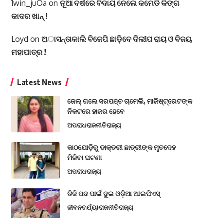
1win_juOa
on
ନୂଆ ବର୍ଷରେ ବିଦାୟ ନେଲେ କମେଡି କିଙ୍ଗ
କାଦର ଖାନ୍ !
Loyd
on
ଅାସନ୍ତାକାଲି ବିଜେପି ଛାଡ଼ିବେ ଦିଲୀପ ରାୟ ଓ ବିଜୟ
ମହାପାତ୍ର !
Latest News
ଜେଲ୍ ଗଲେ ସରପଞ୍ଚ ଚାମେଲି, ମାଜିଷ୍ଟ୍ରେଟଙ୍କ
ନିକଟରେ ହାଜର ହେବେ
ଅପରାଧ
ରାଜନୀତି
ରାଜ୍ୟ
କାଠଯୋଡ଼ିରୁ ଡାକ୍ତରୀ ଛାତ୍ରୀଙ୍କ ମୃତଦେହ
ମିଳିବା ଘଟଣା
ଅପରାଧ
ରାଜ୍ୟ
ଡିଜି ପଦ ପାଇଁ ଦୁଇ ଓଡ଼ିଆ ଆଇପିଏସ୍
ଜୀବନଚର୍ଯ୍ୟା
ରାଜନୀତି
ରାଜ୍ୟ