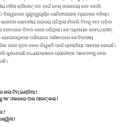
ତୀୟ ମହିଳା କ୍ରିକେଟ୍ ଦଳ ପାଇଁ ବେଶ୍ ଉପାଦେୟ ହେବ ବୋଲି
୨୦ ବିଶ୍ୱକପର ଗୁରୁତ୍ୱପୂର୍ଣ୍ଣ ସେମିଫାଇନାଲ୍ ମ୍ୟାଚ୍ରେ ବରିଷ୍ଠ
ପରେ ଭାରତର ଶୋଚନୀୟ ପରାଜୟ ଘଟିଥିଲା।ମିତାଲି ଟିମରୁ ବାଦ ପଡ଼ିବା
୍ଚା ହେବାପରେ ବିବାଦ ଜୋର ଧରିଥିଲା। ସେ ଅଧିନାୟକ ହରମନ୍ପ୍ରୀତ୍
୍ଥନ ଯୋଗାଉଥିବାର ଅଭିଯୋଗ ଆସିବାପରେ ସେ ବିବାଦୀୟ
ବା ପରେ ନୂତନ କୋଚ ନିଯୁକ୍ତି ପାଇଁ ପ୍ରକ୍ରିୟା ଆରମ୍ଭ ହୋଇଛି।
ୋଲି କୁହାଯାଇଛି।ଅନ୍ୟପକ୍ଷରେ ଗ୍ୟାରୀଙ୍କ ଆବେଦନକୁ ନେଇ
ଇଛି।
 କଲା ଟିମ୍ ଇଣ୍ଡିଆ !
ଡକୁ ୩୮ ଓଭରରେ ଅଲ ଆଉଟ୍ କଲା !
ା !
ଶ୍ୱିନୀ !