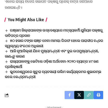
ଏନେଇ ରାଜ୍ୟ ବିଜେପି ସଭାପତି ପକ୍ଷରୁ ପ୍ରେସ୍ ବାର୍ତ୍ତା ଜରିଆରେ
ଜଣାଇଛନ୍ତି।
You Might Also Like
ଗଞ୍ଜାମ ଜିଲ୍ଲାପାଳଙ୍କ ଉଦ୍ଦେଶ୍ୟରେ ମତ୍ସ୍ୟକର୍ମୀ ୟୁନିୟନ ପକ୍ଷରୁ
ଦାବିପତ୍ର ପ୍ରଦାନ
୫୦ ହଜାର ଟଙ୍କା ଲାଞ୍ଚ ନେବା ମାମଲା: ଗିରଫ ହେଲେ ପାରାଦୀପ ବନ୍ଦର
ସ୍ୱାସ୍ଥ୍ୟ ସଂଗଠନ ଅଧିକାରୀ
ଆଜି ନୂଆଦିଲ୍ଲୀ ଯିବେ ମୁଖ୍ୟମନ୍ତ୍ରୀ ଏବଂ ଦୁଇ ଉପମୁଖ୍ୟମନ୍ତ୍ରୀ,
ଜାଣନ୍ତୁ କାରଣ
ରାଜ୍ୟପାଳଙ୍କୁ ଭେଟିଲେ ଓଡ଼ିଶା ଅର୍ଥସେବା-୨୦୨୦ ବ୍ୟାଚ୍‌ର ୪୯ ଜଣ
ପ୍ରଶିକ୍ଷାର୍ଥୀ
ଭୁବନେଶ୍ୱରରେ ଖୁଚୁରା ବ୍ୟବସାୟୀ ତାଲିମ କାର୍ଯ୍ୟକ୍ରମର ଶୁଭାରମ୍ଭ
କଲେ କେନ୍ଦ୍ରମନ୍ତ୍ରୀ
- Advertisement -