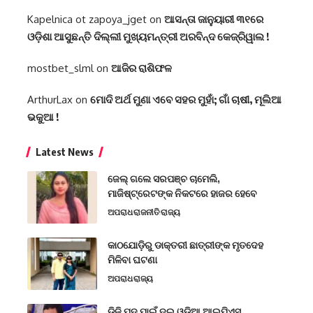
Kapelnica ot zapoya_jget
on
ଆସନ୍ତା ଜାନୁୟାରୀ ୩୧ରେ
ଓଡ଼ିଶା ଆସୁଛନ୍ତି ଦିଲ୍ଲୀ ମୁଖ୍ୟମନ୍ତ୍ରୀ ଅରବିନ୍ଦ କେଜ୍ରିୱାଲ !
mostbet_slml
on
ଆଜିର ରାଶିଫଳ
ArthurLax
on
ମୋଦି ଅର୍ଥ ମୁଣା ଏବେ ସହର ମୁହାଁ; ଗାଁ ଚାଷୀ, ମୂଲିଆ
ଭକୁଆ !
Latest News
ଜେଲ୍ ଗଲେ ସରପଞ୍ଚ ଚାମେଲି,
ମାଜିଷ୍ଟ୍ରେଟଙ୍କ ନିକଟରେ ହାଜର ହେବେ
ଅପରାଧ
ରାଜନୀତି
ରାଜ୍ୟ
କାଠଯୋଡ଼ିରୁ ଡାକ୍ତରୀ ଛାତ୍ରୀଙ୍କ ମୃତଦେହ
ମିଳିବା ଘଟଣା
ଅପରାଧ
ରାଜ୍ୟ
ଡିଜି ପଦ ପାଇଁ ଦୁଇ ଓଡ଼ିଆ ଆଇପିଏସ୍