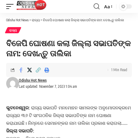
Aa
Font
Resizer
Odisha Hot News
>
ରାଜ୍ୟ
>
ବିଜେପି ଘୋଷଣା କଲା ଜିଲ୍ଲା ସଭାପତିଙ୍କ ନାମ: ଦେଖନ୍ତୁ ତାଲିକା
ରାଜ୍ୟ
ବିଜେପି ଘୋଷଣା କଲା ଜିଲ୍ଲା ସଭାପତିଙ୍କ
ନାମ: ଦେଖନ୍ତୁ ତାଲିକା
1 Min Read
Odisha Hot News
Last updated: November 7, 2023 1:04 am
ଭୁବନେଶ୍ୱର:
ରାଜ୍ୟ ସଭାପତି ମନମୋହନ ସାମଲଙ୍କ ଅନୁମୋଦନକ୍ରମେ
ରାଜ୍ୟର ୩୬ ଟି ସାଂଗଠନିକ ଜିଲ୍ଲା ସଭାପତିଙ୍କ ନାମ ଘୋଷଣା
କରାଯାଇଛି। ନିମ୍ନରେ ସେମାନଙ୍କର ନାମ ତାଲିକା ପ୍ରକାଶ କରାଗଲା…..
ଜିଲ୍ଲା ସଭାପତି: