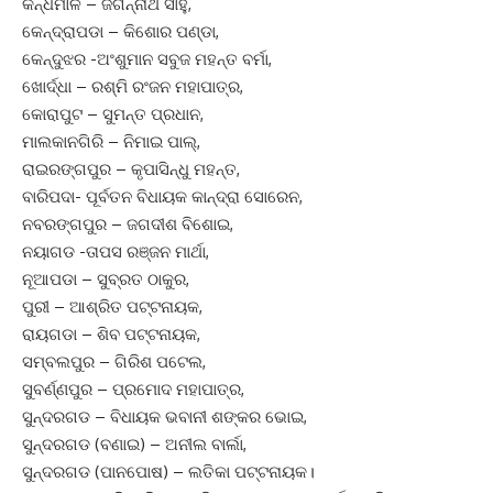
କନ୍ଧମାଳ – ଜଗନ୍ନାଥ ସାହୁ,
କେନ୍ଦ୍ରାପଡା – କିଶୋର ପଣ୍ଡା,
କେନ୍ଦୁଝର -ଅଂଶୁମାନ ସବୁଜ ମହନ୍ତ ବର୍ମା,
ଖୋର୍ଦ୍ଧା – ରଶ୍ମି ରଂଜନ ମହାପାତ୍ର,
କୋରାପୁଟ – ସୁମନ୍ତ ପ୍ରଧାନ,
ମାଲକାନଗିରି – ନିମାଇ ପାଲ୍‌,
ରାଇରଙ୍ଗପୁର – କୃପାସିନ୍ଧୁ ମହନ୍ତ,
ବାରିପଦା- ପୂର୍ବତନ ବିଧାୟକ କାନ୍ଦ୍ରା ସୋରେନ,
ନବରଙ୍ଗପୁର – ଜଗଦୀଶ ବିଶୋଇ,
ନୟାଗଡ -ତାପସ ରଞ୍ଜନ ମାର୍ଥା,
ନୂଆପଡା – ସୁବ୍ରତ ଠାକୁର,
ପୁରୀ – ଆଶ୍ରିତ ପଟ୍ଟନାୟକ,
ରାୟଗଡା – ଶିବ ପଟ୍ଟନାୟକ,
ସମ୍ବଲପୁର – ଗିରିଶ ପଟେଲ,
ସୁବର୍ଣ୍ଣପୁର – ପ୍ରମୋଦ ମହାପାତ୍ର,
ସୁନ୍ଦରଗଡ – ବିଧାୟକ ଭବାନୀ ଶଙ୍କର ଭୋଇ,
ସୁନ୍ଦରଗଡ (ବଣାଇ) – ଅନୀଲ ବାର୍ଲା,
ସୁନ୍ଦରଗଡ (ପାନପୋଷ) – ଲତିକା ପଟ୍ଟନାୟକ।