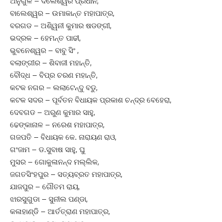
ଅନୁଗୁଳ – ଦିଲେଶ୍ୱର ପ୍ରଧାନ,
ବାଲେଶ୍ୱର – ଉମାକାନ୍ତ ମହାପାତ୍ର,
ବରଗଡ – ଅଶି୍ୱନୀ କୁମାର ଷଡଙ୍ଗୀ,
ଭଦ୍ରକ – ହେମନ୍ତ ପାଢୀ,
ଭୁବନେଶ୍ୱର – ବାବୁ ସିଂ ,
ବଲାଙ୍ଗୀର – ଶିବାଜୀ ମହାନ୍ତି,
ବୌଦ୍ଧ – ବିପ୍ର ଚରଣ ମହାନ୍ତି,
କଟକ ନଗର – ଲଲାଟେନ୍ଦୁ ବଡୁ,
କଟକ ସଦର – ପୂର୍ବତନ ବିଧାୟକ ପ୍ରକାଶ ଚନ୍ଦ୍ର ବେହେରା,
ଦେବଗଡ – ଅରୁଣ କୁମାର ସାହୁ,
ଢେଙ୍କାନାଳ – ନରେଶ ମହାପାତ୍ର,
ଗଜପତି – ବିଧାୟକ କେ. ନାରାୟଣ ରାଓ,
ଗଂଜାମ – ଡ.ସୁବାଷ ସାହୁ, ଘୁ
ମୁସର – ଗୋକୁଳାନନ୍ଦ ମଲ୍ଲିକ,
ଜଗତସିଂହପୁର – ସତ୍ୟବ୍ରତ ମହାପାତ୍ର,
ଯାଜପୁର – ଗୌତମ ରାୟ,
ଝାରସୁଗୁଡା – ସୁନୀଲ ପଣ୍ଡା,
କଳାହାଣ୍ଡି – ଆର୍ତତ୍ରାଣ ମହାପାତ୍ର,