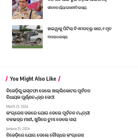
ଜୀବନଚର୍ଯ୍ୟା
ରାଜନୀତି
ରାଜ୍ୟ
ହାଇୱାକୁ ପିଟିଲା ବିଏମଡବ୍ଲୁ କାର,୨ ମୃତ
ଅପରାଧ
ରାଜ୍ୟ
You Might Also Like
ବିଜେଡ଼ିରୁ ଇସ୍ତଫା ଦେଲେ ଖଲ୍ଲିକୋଟର ପୂର୍ବତନ
ବିଧାୟକ ପୂର୍ଣ୍ଣଚନ୍ଦ୍ର ସେଠୀ
March 25, 2024
କଂଗ୍ରେସ ଦଳରେ ଯୋଗ ଦେଲେ ପୂର୍ବତନ ମନ୍ତ୍ରୀ
ବଳଭଦ୍ର ମାଝୀ, ଖୁସିରେ ଚୁମା ଦେଲେ ତାରା
January 25, 2024
ବିଜେଡ଼ିରେ ଯୋଗ ଦେଲେ ବୌଦ୍ଧର କଂଗ୍ରେସ