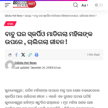
Aa
Font
Resizer
Odisha Hot News
>
ରାଜ୍ୟ
>
ବାବୁ ଘର ସ୍କର୍ପିଓ ମାଡିଗଲା ମହିଳାଙ୍କ ଉପରେ , ଚାଲିଗଲା ଜୀବନ !
ରାଜ୍ୟ
ବାବୁ ଘର ସ୍କର୍ପିଓ ମାଡିଗଲା ମହିଳାଙ୍କ
ଉପରେ , ଚାଲିଗଲା ଜୀବନ !
1 Min Read
Odisha Hot News
Last updated: December 26, 2018 8:43 am
ଭୁବନେଶ୍ୱର ; ଗରିବ ମହିଳାଙ୍କ ଉପରେ ବାବୁ ଘର ଲୋକ ଚଢାଇଦେଲେ
ସ୍କର୍ପିଓ ଆଉ ଚାଲିଗଲା ଜୀବନ । ଏଭଳି ଏକ ଦୁଃଖଦ ଘଟଣା ଘଟିଛି
ଭୁବନେଶ୍ୱର କଳିଙ୍ଗ ଷ୍ଟୁଡିଓ ରାସ୍ତାରେ । ମୃତ ମହିଳା ଜଣକ ପାଖ