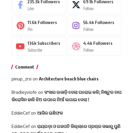
235.3k
Followers
69.1k
Followers
Like
Follow
11.6k
Followers
56.4k
Followers
Pin
Follow
136k
Subscribers
4.4k
Followers
Subscribe
Follow
Comment
pinup_zrsi
on
Architecture beach blue chairs
Bradleyviofe
on
ସଂସାର ଉଜାଡ଼ି ଦେଲା ଘରୋଇ କଳି; ନିଷ୍ଟୁର ବାପ
କିରୋସିନ ଢାଳି ଝିଅ ଉପରେ ନିଆଁ ଲଗାଇ ଦେଲା !
EddieCef
on
ଆଜିର ରାଶିଫଳ
EddieCef
on
ରାୟଗଡ଼ା ଓ ଗଜପତି ଜିଲ୍ଲାରେ ପ୍ରଚାର ସଭାରୁ ପୁଣି