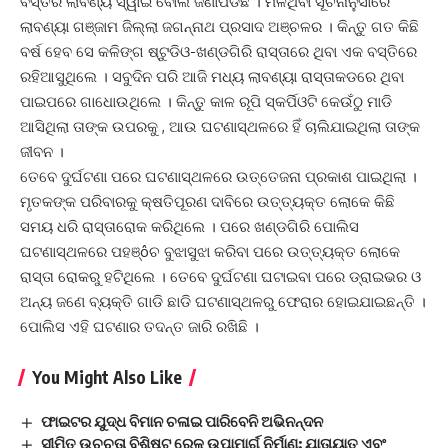
ବସ୍ତିର ଲାବଣ୍ୟ ସ୍ୱାଇଁ ବୋଲି ଜଣାପଡିଛି । ମିଳିଥିବା ସୂଚନାନୁସାରେ
ଲାବଣ୍ୟା ଗଞ୍ଜାମ ଜିଲ୍ଲା ଜଗନ୍ନାଥ ପ୍ରସାଦ ଅଞ୍ଚଳର । କିନ୍ତୁ ଗତ କିଛି
ବର୍ଷ ହେବ ସେ କଳିଙ୍ଗ ଷ୍ଟୁଡିଓ-ଖଣ୍ଡଗିରି ରାସ୍ତାରେ ଥିବା ଏକ ବସ୍ତିରେ
ରହିଆସୁଥିଲେ । ସବୁଦିନ ପରି ଆଜି ମଧ୍ୟ ଲାବଣ୍ୟା ରାସ୍ତାକଡରେ ଥିବା
ପାଇପରେ ଗାଧୋଉଥିଲେ । କିନ୍ତୁ କାଳ ରୂପି ସ୍କର୍ପିଓଟି କେଉଁଠୁ ମାଡି
ଆସିଥିଲା ତାଙ୍କ ଉପରକୁ , ଆଉ ଘଟଣାସ୍ଥଳରେ ହିଁ ଚାଲିଯାଇଥିଲା ତାଙ୍କ
ଜୀବନ ।
ତେବେ ଦୁର୍ଘଟଣା ପରେ ଘଟଣାସ୍ଥଳରେ ଉତ୍ତେଜନା ପ୍ରକାଶ ପାଇଥିଲା ।
ମୃତକଙ୍କ ପରିବାରକୁ କ୍ଷତିପୂରଣ ଦାବିରେ ଉତ୍ତ୍ୟକ୍ତ ଲୋକେ କିଛି
ସମୟ ଧରି ରାସ୍ତାରୋକ କରିଥିଲେ । ପରେ ଖଣ୍ଡଗିରି ପୋଲିସ
ଘଟଣାସ୍ଥଳରେ ପହଞ୍ôଚ ବୁଝାସୁଝା କରିବା ପରେ ଉତ୍ତ୍ୟକ୍ତ ଲୋକେ
ରାସ୍ତା ରୋକରୁ ହଟିଥିଲେ । ତେବେ ଦୁର୍ଘଟଣା ଘଟାଇବା ପରେ ଡ୍ରାଇଭର ଓ
ଅନ୍ୟ ଜଣେ ବ୍ୟକ୍ତି ଗାଡି ଛାଡି ଘଟଣାସ୍ଥଳରୁ ଫେରାର ହୋଇଯାଇଛନ୍ତି ।
ପୋଲିସ ଏହି ଘଟଣାର ତଦନ୍ତ ଜାରି ରଖିଛି ।
You Might Also Like
ଫାଇଟର ଯୁଦ୍ଧ ବିମାନ ଚଳାଇ ପାରିବେନି ଅଭିନନ୍ଦନ
ସୀମିତ ଉଚ୍ଚତା ବିଶିଷ୍ଟ ରେଳ ଉପାମାର୍ଗ ନିର୍ମାଣ: ଯାତାୟାତ ଏବଂ