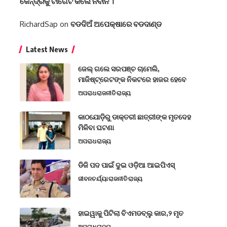
କେନ୍ଦ୍ରକୁ ଟାର୍ଗେଟ କଲେ ନବୀନ ।
RichardSap
on
ବଡଦିଅଁ ଅପେକ୍ଷାରେ ବଡଦାଣ୍ଡ
Latest News
ଜେଲ୍ ଗଲେ ସରପଞ୍ଚ ଚାମେଲି,
ମାଜିଷ୍ଟ୍ରେଟଙ୍କ ନିକଟରେ ହାଜର ହେବେ
ଅପରାଧ
ରାଜନୀତି
ରାଜ୍ୟ
କାଠଯୋଡ଼ିରୁ ଡାକ୍ତରୀ ଛାତ୍ରୀଙ୍କ ମୃତଦେହ
ମିଳିବା ଘଟଣା
ଅପରାଧ
ରାଜ୍ୟ
ଡିଜି ପଦ ପାଇଁ ଦୁଇ ଓଡ଼ିଆ ଆଇପିଏସ୍
ଜୀବନଚର୍ଯ୍ୟା
ରାଜନୀତି
ରାଜ୍ୟ
ହାଇୱାକୁ ପିଟିଲା ବିଏମଡବ୍ଲୁ କାର,୨ ମୃତ
ଅପରାଧ
ରାଜ୍ୟ