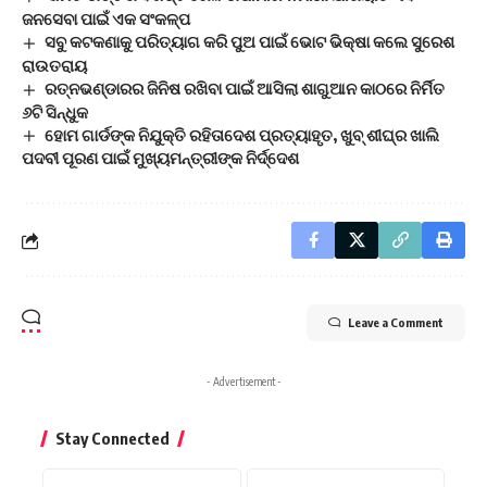
ଜନସେବା ପାଇଁ ଏକ ସଂକଳ୍ପ
ସବୁ କଟକଣାକୁ ପରିତ୍ୟାଗ କରି ପୁଅ ପାଇଁ ଭୋଟ ଭିକ୍ଷା କଲେ ସୁରେଶ
ରାଉତରାୟ
ରତ୍ନଭଣ୍ଡାରର ଜିନିଷ ରଖିବା ପାଇଁ ଆସିଲା ଶାଗୁଆନ କାଠରେ ନିର୍ମିତ
୬ଟି ସିନ୍ଧୁକ
ହୋମ ଗାର୍ଡଙ୍କ ନିଯୁକ୍ତି ରହିତାଦେଶ ପ୍ରତ୍ୟାହୃତ, ଖୁବ୍ ଶୀଘ୍ର ଖାଲି
ପଦବୀ ପୂରଣ ପାଇଁ ମୁଖ୍ୟମନ୍ତ୍ରୀଙ୍କ ନିର୍ଦ୍ଦେଶ
Leave a Comment
- Advertisement -
Stay Connected