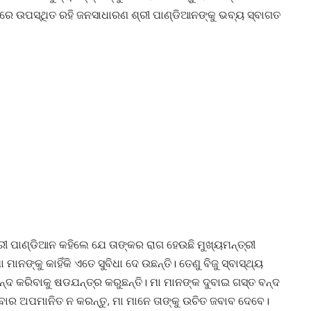
ାରେ ଉପସ୍ଥିତ ରହି ଜନସାଧାରଣ ଶ୍ରୀ ପାଣ୍ଡିଆନଙ୍କୁ ଭବ୍ୟ ସ୍ବାଗତ
ରୀ ପାଣ୍ଡିଆନ କହିଲେ ଯେ ତାଙ୍କର ରାଗ ହେଉଛି ମୁଖ୍ୟମନ୍ତ୍ରୀ
ମାନଙ୍କୁ କାହିଁକି ଏତେ ସୁବିଧା ଦେ ଉଛନ୍ତି। ତେଣୁ ବିଜୁ ସ୍ବାସ୍ଥ୍ୟ
୍ଦ କରିବାକୁ ଷଡଯନ୍ତ୍ର କରୁଛନ୍ତି। ମା ମାନଙ୍କ ଦୁବାଇ ଗସ୍ତ ବନ୍ଦ
ବାର ଅପମାନିତ ନ କରନ୍ତୁ, ମା ମାନେ ତାଙ୍କୁ ଉଚିତ ଜବାବ ଦେବେ।