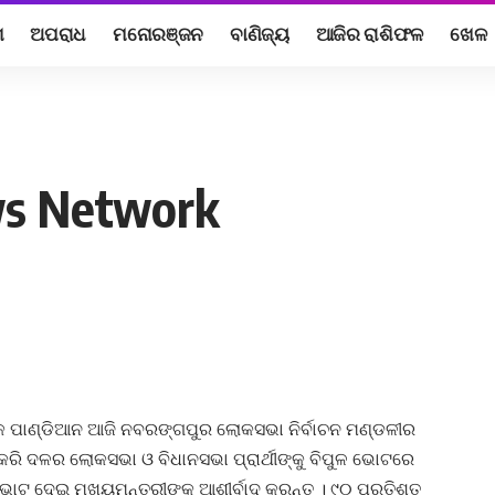
ଶ
ଅପରାଧ
ମନୋରଞ୍ଜନ
ବାଣିଜ୍ୟ
ଆଜିର ରାଶିଫଳ
ଖେଳ
ws Network
ତିକ ପାଣ୍ଡିଆନ ଆଜି ନବରଙ୍ଗପୁର ଲୋକସଭା ନିର୍ବାଚନ ମଣ୍ଡଳୀର
ରି ଦଳର ଲୋକସଭା ଓ ବିଧାନସଭା ପ୍ରାର୍ଥୀଙ୍କୁ ବିପୁଳ ଭୋଟରେ
ଭୋଟ ଦେଇ ମୁଖ୍ୟମନ୍ତ୍ରୀଙ୍କୁ ଆଶୀର୍ବାଦ କରନ୍ତୁ । ୯୦ ପ୍ରତିଶତ