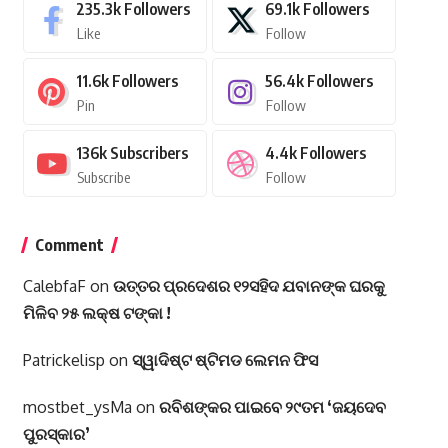
235.3k
Followers
69.1k
Followers
Like
Follow
11.6k
Followers
56.4k
Followers
Pin
Follow
136k
Subscribers
4.4k
Followers
Subscribe
Follow
Comment
CalebfaF
on
ଉତ୍ତର ପ୍ରଦେଶର ୧୨ସହିଦ ଯବାନଙ୍କ ଘରକୁ
ମିଳିବ ୨୫ ଲକ୍ଷ ଟଙ୍କା !
Patrickelisp
on
ସ୍ୱାଦିଷ୍ଟ ଷ୍ଟିମଡ ଲେମନ ଫିସ
mostbet_ysMa
on
ରବିଶଙ୍କର ପାଇବେ ୨୯ତମ ‘ଜୟଦେବ
ପୁରସ୍କାର’