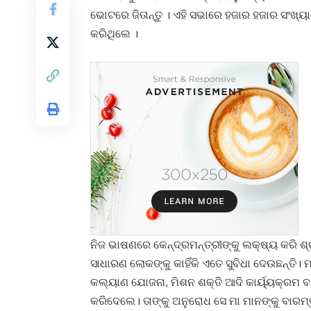
ଭୋଟରେ ଜିତାନ୍ତୁ । ଏହି ସଭାରେ ହଜାର ହଜାର ସଂଖ୍ୟ
କରିଥିଲେ ।
ନିଜ ଭାଷଣରେ କେନ୍ଦ୍ରମନ୍ତ୍ରୀଙ୍କୁ ଲକ୍ଷ୍ୟ କରି ଶ୍
ସାଧାରଣ ଲୋକଙ୍କୁ କାହିଁକି ଏତେ ସୁବିଧା ଦେଉଛନ୍ତି। ମା 
କଲ୍ୟାଣ ଯୋଜନା, ମିଶନ ଶକ୍ତି ଆଦି କାର୍ୟ୍ୟକ୍ରମ ବନ
କରିଦେଲେ। ତାଙ୍କୁ ଅନୁରୋଧ ସେ ମା ମାନଙ୍କୁ ବାରମ୍