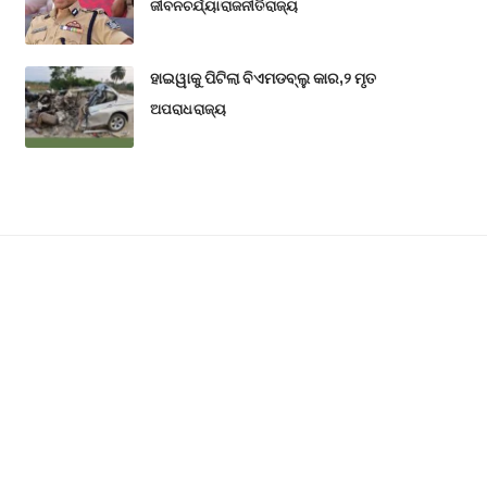
ଜୀବନଚର୍ଯ୍ୟା
ରାଜନୀତି
ରାଜ୍ୟ
ହାଇୱାକୁ ପିଟିଲା ବିଏମଡବ୍ଲୁ କାର,୨ ମୃତ
ଅପରାଧ
ରାଜ୍ୟ