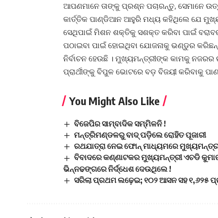
ଆପଣମାନେ ତାଙ୍କୁ ପ୍ରଶ୍ନ ପଚାରନ୍ତୁ, ସେମାନେ ଉତ୍
କାର୍ତ୍ତିକ ପାଣ୍ଡିଆନ ଆହୁରି ମଧ୍ୟ କହିଥିଲେ ଯେ ମୁ
ସେଥିପାଇଁ ମିଶନ ଶକ୍ତିକୁ ସଶକ୍ତ କରିବା ପାଇଁ ବରା
ପଠାଇବା ପାଇଁ ହୋଇଥିବା ଯୋଜନାକୁ ଭଣ୍ଡୁର କରିଛନ୍ତ
ନିର୍ବାଚନ ହେଉଛି । ମୁଖ୍ୟମନ୍ତ୍ରୀଙ୍କ କାମକୁ ନ
ପ୍ରାର୍ଥୀଙ୍କୁ ବିପୁଳ ଭୋଟରେ ବଡ଼ ବିଜୟୀ କରିବାକୁ ପ
You Might Also Like
ବିଜେପିର ସାମ୍ବାଦିକ ସମ୍ମିଳନି !
ମନ୍ତ୍ରିମଣ୍ଡଳରୁ ବାଦ୍ ପଡ଼ିଲେ ରୋହିତ ପୂଜାରୀ
ରଥଯାତ୍ରା ନେଇ ଫୋନ୍‌ ମାଧ୍ୟମରେ ମୁଖ୍ୟମନ୍ତ୍
ବିବାଦରେ କଣ୍ଣାଟକର ମୁଖ୍ୟମନ୍ତ୍ରୀ ଏଚଡି କୁମାର
ଭିନ୍ନଢଙ୍ଗରେ ନିର୍ଦ୍ଧେଶ ଦେଉଥିଲେ !
ସରିଲା ପ୍ରଥମ ଲଢ଼େଇ; ୧୦୨ ଆସନ ସହ ୧,୬୨୫ ପ୍ରାର