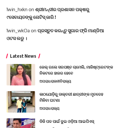
1win_hxkn
on
ଶ୍ରୀମନ୍ଦୀର ପ୍ରଶାସନ ପକ୍ଷରୁ
୯ସେବାୟତଙ୍କୁ ନୋଟିସ୍ ଜାରି !
1win_wkOa
on
ପ୍ରସ୍ତୁତ କରନ୍ତୁ ସୁଗାର ଫ୍ରି ମାଣ୍ଡିଆ
ଓଟସ ଲଡୁ ।
Latest News
ଜେଲ୍ ଗଲେ ସରପଞ୍ଚ ଚାମେଲି, ମାଜିଷ୍ଟ୍ରେଟଙ୍କ
ନିକଟରେ ହାଜର ହେବେ
ଅପରାଧ
ରାଜନୀତି
ରାଜ୍ୟ
କାଠଯୋଡ଼ିରୁ ଡାକ୍ତରୀ ଛାତ୍ରୀଙ୍କ ମୃତଦେହ
ମିଳିବା ଘଟଣା
ଅପରାଧ
ରାଜ୍ୟ
ଡିଜି ପଦ ପାଇଁ ଦୁଇ ଓଡ଼ିଆ ଆଇପିଏସ୍