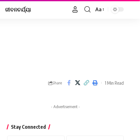
ଜୀବନଚର୍ଯ୍ୟା
Aa
Font
Resizer
1 Min Read
Share
- Advertisement -
Stay Connected