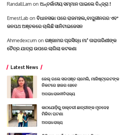
RandallLam
on
ଅନ୍ତର୍ଜାତୀୟ ସମ୍ମାନ ପାଇଲେ ବିନ୍ଦ୍ରା !
ErnestLab
on
ବିଧାନସଭା ପରେ ରାଜମହଲ,ବାପୁଜୀନଗର ଏବଂ
ଜନପଥ ଅଞ୍ଚଳରେ ଚାଲିଛି ସାନିଟାଇଜେସନ
Ahmedexcum
on
ଗଞ୍ଜାମର ପ୍ରସିଦ୍ଧ ମା’ ତାରାତାରିଣୀଙ୍କ
ଚୈତ୍ର ଯାତ୍ରା ଉପରେ ଲାଗିଲା କଟକଣା
Latest News
ଜେଲ୍ ଗଲେ ସରପଞ୍ଚ ଚାମେଲି, ମାଜିଷ୍ଟ୍ରେଟଙ୍କ
ନିକଟରେ ହାଜର ହେବେ
ଅପରାଧ
ରାଜନୀତି
ରାଜ୍ୟ
କାଠଯୋଡ଼ିରୁ ଡାକ୍ତରୀ ଛାତ୍ରୀଙ୍କ ମୃତଦେହ
ମିଳିବା ଘଟଣା
ଅପରାଧ
ରାଜ୍ୟ