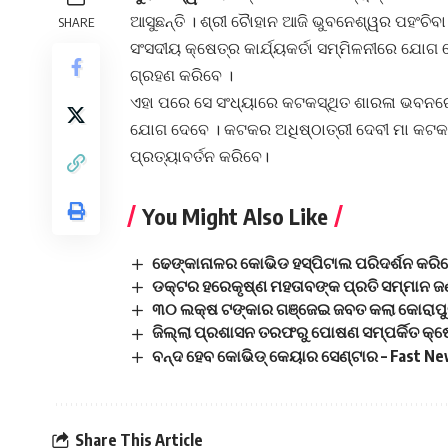
ଆସୁଛନ୍ତି । ଶ୍ରୀ ଚୈାହାନ ଆଜି ଭୁବନେଶ୍ୱର ପହଂଚି
SHARE
ସଂସଦୀୟ କ୍ଷେତ୍ର କାର୍ଯ୍ୟକର୍ତା ସମ୍ମିଳନୀରେ ଯୋଗ ଦ
ଗ୍ରହଣ କରିବେ ।
ଏହା ପରେ ସେ ସଂଧ୍ୟାରେ କଟକସ୍ଥିତ ଶାରଳା ଭବନରେ 
ଯୋଗ ଦେବେ । କଟକର ଅଧିଷ୍ଠାତ୍ରୀ ଦେବୀ ମା କଟକ ଚ
ପ୍ରତ୍ୟାବର୍ତନ କରିବେ।
You Might Also Like
ଢେଙ୍କାନାଳର କୋଭିଡ ହସ୍ପିଟାଲ ପରିଦର୍ଶନ କରିଲ
ଡକ୍ଟର ହରେକୃଷ୍ଣ ମହତାବଙ୍କ ପ୍ରତି ସମ୍ମାନ ଜଣ
୩୦ ଲକ୍ଷ ଟଙ୍କାର ଗଞ୍ଜେଇ ଜବତ କଲା କୋରାପୁଟ
ଜିଲ୍ଲା ପ୍ରଶାସନ ତରଫରୁ ପୋଷଣ ସମ୍ପର୍କିତ କ୍ଷେତ
ବନ୍ଦ ହେବ କୋଭିଡ୍ କେୟାର ସେଣ୍ଟାର – Fast 
Share This Article