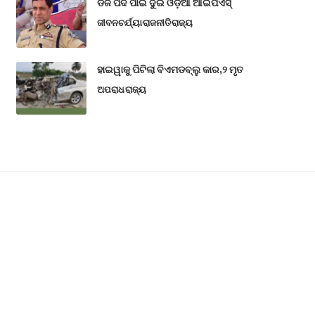
ଡିଜି ପଦ ପାଇଁ ଦୁଇ ଓଡ଼ିଆ ଆଇପିଏସ୍
ଜୀବନଚର୍ଯ୍ୟା
ରାଜନୀତି
ରାଜ୍ୟ
ହାଇୱାକୁ ପିଟିଲା ବିଏମଡବ୍ଲୁ କାର,୨ ମୃତ
ଅପରାଧ
ରାଜ୍ୟ