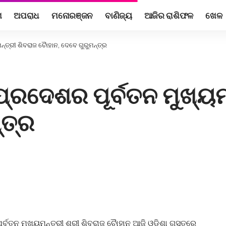
ଶ
ଅପରାଧ
ମନୋରଞ୍ଜନ
ବାଣିଜ୍ୟ
ଆଜିର ରାଶିଫଳ
ଖେଳ
ତ୍ରୀ ଶିବରାଜ ଚୈାହାନ, ଦେବେ ଗୁରୁମନ୍ତ୍ର
୍ରଦେଶର ପୂର୍ବତନ ମୁଖ୍ୟମ
୍ତ୍ର
୍ବତନ ମୁଖ୍ୟମନ୍ତ୍ରୀ ଶ୍ରୀ ଶିବରାଜ ଚୈାହାନ ଆଜି ଓଡିଶା ଗସ୍ତରେ