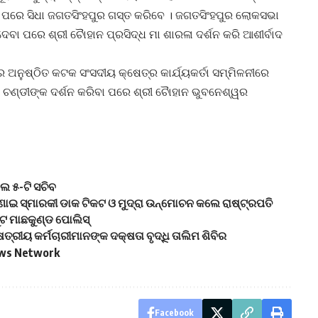
ବା ପରେ ସିଧା ଜଗତସିଂହପୁର ଗସ୍ତ କରିବେ । ଜଗତସିଂହପୁର ଲୋକସଭା
େବା ପରେ ଶ୍ରୀ ଚୈାହାନ ପ୍ରସିଦ୍ଧ ମା ଶାରଳା ଦର୍ଶନ କରି ଆଶୀର୍ବାଦ
ଅନୁଷ୍ଠିତ କଟକ ସଂସଦୀୟ କ୍ଷେତ୍ର କାର୍ଯ୍ୟକର୍ତା ସମ୍ମିଳନୀରେ
ଣ୍ଡୀଙ୍କ ଦର୍ଶନ କରିବା ପରେ ଶ୍ରୀ ଚୈାହାନ ଭୁବନେଶ୍ୱର
େ ୫-ଟି ସଚିବ
ାଇ ସ୍ମାରକୀ ଡାକ ଟିକଟ ଓ ମୁଦ୍ରା ଉନ୍ମୋଚନ କଲେ ରାଷ୍ଟ୍ରପତି
 ମାଛକୁଣ୍ଡ ପୋଲିସ୍
୍ରୀୟ କର୍ମଚାରୀମାନଙ୍କ ଦକ୍ଷତା ବୃଦ୍ଧି ତାଲିମ ଶିବିର
News Network
Facebook