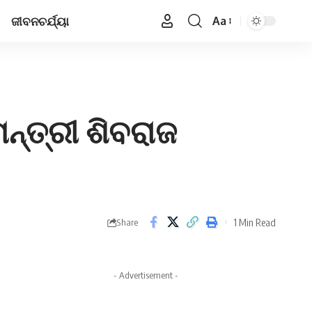
ଜୀବନଚର୍ଯ୍ୟା
Aa
Font
Resizer
ନ୍ତ୍ରୀ ଶିବରାଜ
1 Min Read
Share
- Advertisement -