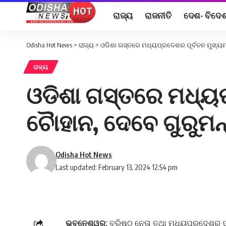
ରାଜ୍ୟ
ରାଜନୀତି
ଦେଶ- ବିଦେ
Odisha Hot News
>
ରାଜ୍ୟ
>
ଓଡିଶା ଗସ୍ତରେ ମଧ୍ୟପ୍ରଦେଶର ପୂର୍ବତନ ମୁଖ୍ୟମନ୍
ରାଜ୍ୟ
ଓଡିଶା ଗସ୍ତରେ ମଧ୍ୟପ
ଚୈାହାନ, ଦେବେ ଗୁରୁମନ
Odisha Hot News
Last updated: February 13, 2024 12:54 pm
ଭୁବନେଶ୍ୱର:
ବରିଷ୍ଠ ନେତା ତଥା ମଧ୍ୟପ୍ରଦେଶର ପୂର