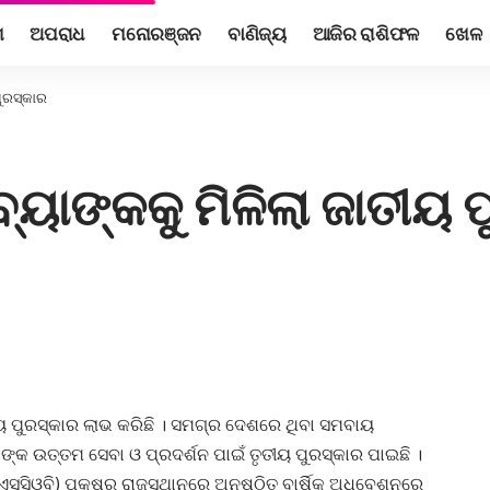
ଶ
ଅପରାଧ
ମନୋରଞ୍ଜନ
ବାଣିଜ୍ୟ
ଆଜିର ରାଶିଫଳ
ଖେଳ
ପୁରସ୍କାର
୍ୟାଙ୍କକୁ ମିଳିଲା ଜାତୀୟ 
ୟ ପୁରସ୍କାର ଲାଭ କରିଛି । ସମଗ୍ର ଦେଶରେ ଥିବା ସମବାୟ
ଙ୍କ ଉତ୍ତମ ସେବା ଓ ପ୍ରଦର୍ଶନ ପାଇଁ ତୃତୀୟ ପୁରସ୍କାର ପାଇଛି ।
ସ୍‌ସିଓବି) ପକ୍ଷରୁ ରାଜସ୍ଥାନରେ ଅନୁଷ୍ଠିତ ବାର୍ଷିକ ଅଧିବେଶନରେ