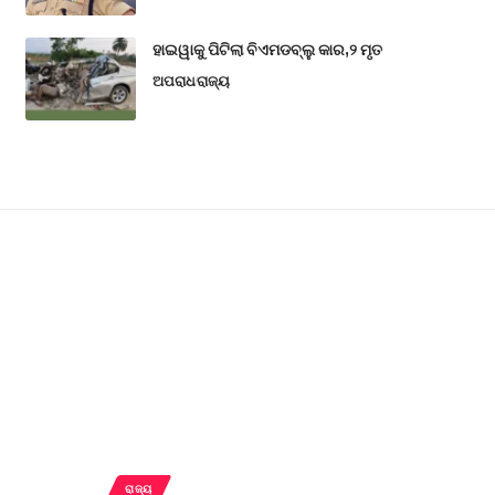
ହାଇୱାକୁ ପିଟିଲା ବିଏମଡବ୍ଲୁ କାର,୨ ମୃତ
ଅପରାଧ
ରାଜ୍ୟ
ରାଜ୍ୟ