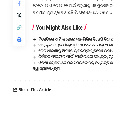
୨୦୨୦-୨୧ ଓ ୨୦୨୧-୨୨ ପାଇଁ ଓଡ଼ିଶାକୁ ଏହି ପୁରସ୍କାର 
ସମବାୟ ବ୍ୟାଙ୍କ ସଭାପତି ଟି. ପ୍ରସାଦ ରାଓ ଦୋରା ଓ 
You Might Also Like
ବିଜେଡିରେ ସାମିଲ ହେଲେ ନୀଳଗିରିର ବିଜେପି ବିଧା
ମାରାଗୁଡ଼ା ଲୋକ ମହୋତ୍ସବ ୨୦୨୫ ଉପଲକ୍ଷେ ରକ୍
ରେଳ ଧାରଣାରୁ ଅଚିହ୍ନା ଯୁବକଙ୍କ ମୃତଦେହ ଉଦ୍
ନିର୍ବାଚନ ଫଳାଫଳ ପାଇଁ ୬୩ଟି ଗଣନା କେନ୍ଦ୍ର,
ଓଡିଶା ଲୋକମାନେ ଠିକ୍ ସମୟରେ ଠିକ୍ ନିଷ୍ପତ୍ତି ନେ
ସ୍ୱାସ୍ଥ୍ୟମନ୍ତ୍ରୀ
Share This Article