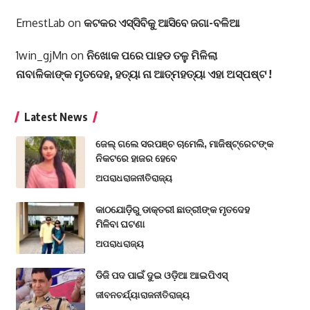
ErnestLab
on
କଟକର ଏସ୍‌ସିବିକୁ ଆସିବେ ଜଗା-ବଳିଆ
1win_gjMn
on
ନିଖୋକ ପରେ ପାହଡ ତଳୁ ମିଳିଲା
ନାବାଳିକାଙ୍କ ମୃତଦେହ, ହତ୍ୟା ନା ଆତ୍ମହତ୍ୟା ଏହା ଅସ୍ପଷ୍ଟ !
Latest News
ଜେଲ୍ ଗଲେ ସରପଞ୍ଚ ଚାମେଲି, ମାଜିଷ୍ଟ୍ରେଟଙ୍କ
ନିକଟରେ ହାଜର ହେବେ
ଅପରାଧ
ରାଜନୀତି
ରାଜ୍ୟ
କାଠଯୋଡ଼ିରୁ ଡାକ୍ତରୀ ଛାତ୍ରୀଙ୍କ ମୃତଦେହ
ମିଳିବା ଘଟଣା
ଅପରାଧ
ରାଜ୍ୟ
ଡିଜି ପଦ ପାଇଁ ଦୁଇ ଓଡ଼ିଆ ଆଇପିଏସ୍
ଜୀବନଚର୍ଯ୍ୟା
ରାଜନୀତି
ରାଜ୍ୟ