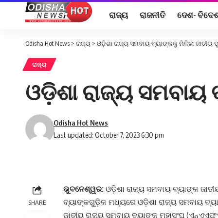
ରାଜ୍ୟ
ରାଜନୀତି
ଦେଶ- ବିଦେ
Odisha Hot News
>
ରାଜ୍ୟ
>
ଓଡ଼ିଶା ରାଜ୍ୟ ସମବାୟ ବ୍ୟାଙ୍କକୁ ମିଳିଲା ଜାତୀୟ 
ରାଜ୍ୟ
ଓଡ଼ିଶା ରାଜ୍ୟ ସମବାୟ ବ
Odisha Hot News
Last updated: October 7, 2023 6:30 pm
ଭୁବନେଶ୍ୱର:
ଓଡ଼ିଶା ରାଜ୍ୟ ସମବାୟ ବ୍ୟାଙ୍କ ଜାତୀ
ବ୍ୟାଙ୍କଗୁଡ଼ିକ ମଧ୍ୟରେ ଓଡ଼ିଶା ରାଜ୍ୟ ସମବାୟ ବ୍ୟା
SHARE
ଜାତୀୟ ରାଜ୍ୟ ସମବାୟ ବ୍ୟାଙ୍କ ମହାସଂଘ (ଏନ୍‌ଏଏଫ୍‌ଏ