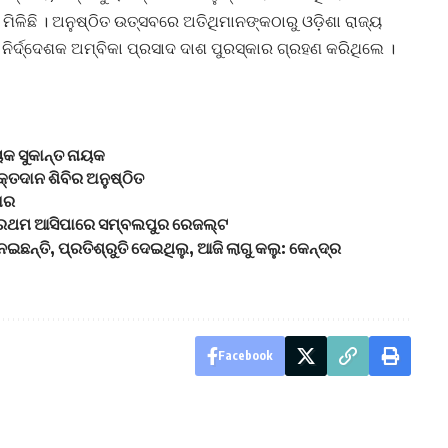
ମିଳିଛି । ଅନୁଷ୍ଠିତ ଉତ୍ସବରେ ଅତିଥିମାନଙ୍କଠାରୁ ଓଡ଼ିଶା ରାଜ୍ୟ
ନିର୍ଦ୍ଦେଶକ ଅମ୍ବିକା ପ୍ରସାଦ ଦାଶ ପୁରସ୍କାର ଗ୍ରହଣ କରିଥିଲେ ।
ୟକ ସୁକାନ୍ତ ନାୟକ
ତଦାନ ଶିବିର ଅନୁଷ୍ଠିତ
ଧାର
 ପ୍ରଥମ ଆସିପାରେ ସମ୍ବଲପୁର ରେଜଲ୍ଟ
ଇଛନ୍ତି, ପ୍ରତିଶ୍ରୁତି ଦେଇଥିଲୁ, ଆଜି ଲାଗୁ କଲୁ: କେନ୍ଦ୍ର
Facebook