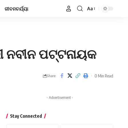
ଜୀବନଚର୍ଯ୍ୟା
Aa
Font
Resizer
ରୀ ନବୀନ ପଟ୍ଟନାୟକ
0 Min Read
Share
- Advertisement -
Stay Connected