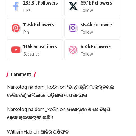
235.3k
Followers
69.1k
Followers
Like
Follow
11.6k
Followers
56.4k
Followers
Pin
Follow
136k
Subscribers
4.4k
Followers
Subscribe
Follow
Comment
Narkolog na dom_koSn
on
‘ଇନ୍‌ଟାଞ୍ଜିବଲ କଲ୍‌ଚରାଲ
ହେରିଟେଜ୍‌’ ତାଲିକାରେ ଓଡ଼ିଶାର ୩ ପରମ୍ପରା
Narkolog na dom_xoSn
on
ଡସେମ୍ବର ୧୮ରେ ବିକ୍ରି
ହେବେ କ୍ରକେଟ୍ ଖେଳାଳି !
WilliamHab
on
ଆଜିର ରାଶିଫଳ