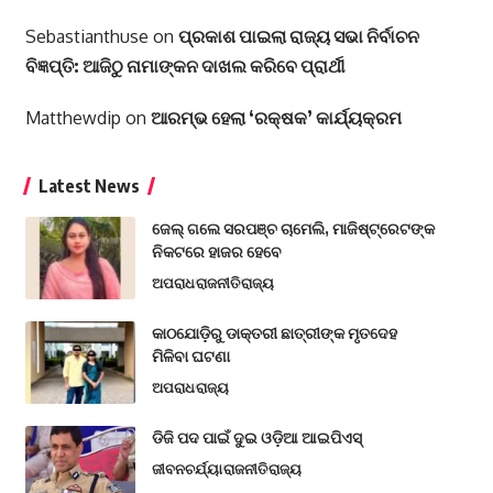
Sebastianthuse
on
ପ୍ରକାଶ ପାଇଲା ରାଜ୍ୟ ସଭା ନିର୍ବାଚନ
ବିଜ୍ଞପ୍ତି: ଆଜିଠୁ ନାମାଙ୍କନ ଦାଖଲ କରିବେ ପ୍ରାର୍ଥୀ
Matthewdip
on
ଆରମ୍ଭ ହେଲା ‘ରକ୍ଷକ’ କାର୍ଯ୍ୟକ୍ରମ
Latest News
ଜେଲ୍ ଗଲେ ସରପଞ୍ଚ ଚାମେଲି, ମାଜିଷ୍ଟ୍ରେଟଙ୍କ
ନିକଟରେ ହାଜର ହେବେ
ଅପରାଧ
ରାଜନୀତି
ରାଜ୍ୟ
କାଠଯୋଡ଼ିରୁ ଡାକ୍ତରୀ ଛାତ୍ରୀଙ୍କ ମୃତଦେହ
ମିଳିବା ଘଟଣା
ଅପରାଧ
ରାଜ୍ୟ
ଡିଜି ପଦ ପାଇଁ ଦୁଇ ଓଡ଼ିଆ ଆଇପିଏସ୍
ଜୀବନଚର୍ଯ୍ୟା
ରାଜନୀତି
ରାଜ୍ୟ