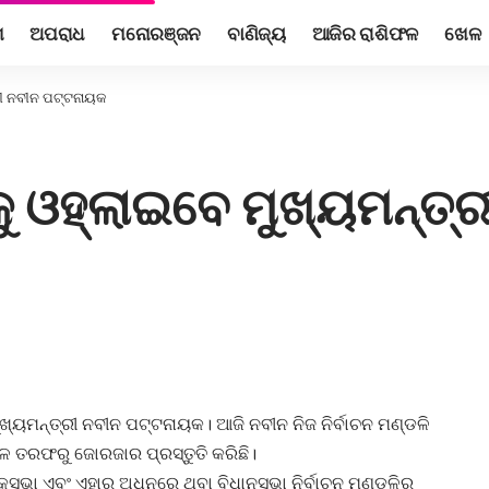
ଶ
ଅପରାଧ
ମନୋରଞ୍ଜନ
ବାଣିଜ୍ୟ
ଆଜିର ରାଶିଫଳ
ଖେଳ
ରୀ ନବୀନ ପଟ୍ଟନାୟକ
 ଓହ୍ଲାଇବେ ମୁଖ୍ୟମନ୍ତ୍
ଖ୍ୟମନ୍ତ୍ରୀ ନବୀନ ପଟ୍ଟନାୟକ। ଆଜି ନବୀନ ନିଜ ନିର୍ବାଚନ ମଣ୍ଡଳି
 ଦଳ ତରଫରୁ ଜୋରଜାର ପ୍ରସ୍ତୁତି କରିଛି।
କସଭା ଏବଂ ଏହାର ଅଧିନରେ ଥିବା ବିଧାନସଭା ନିର୍ବାଚନ ମଣ୍ଡଳିର