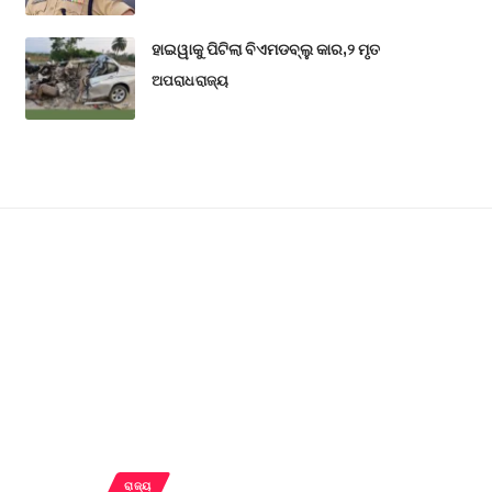
ହାଇୱାକୁ ପିଟିଲା ବିଏମଡବ୍ଲୁ କାର,୨ ମୃତ
ଅପରାଧ
ରାଜ୍ୟ
ରାଜ୍ୟ