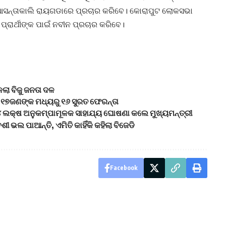
ନ ଆସନ୍ତାକାଲି ରାୟଗଡାରେ ପ୍ରଚାର କରିବେ। କୋରାପୁଟ ଲୋକସଭା
ପ୍ରାର୍ଥୀଙ୍କ ପାଇଁ ନବୀନ ପ୍ରଚାର କରିବେ।
କଲା ବିଜୁ ଜନତା ଦଳ
ା ୧୭ଜଣଙ୍କ ମଧ୍ୟରୁ ୧୬ ସୁରତ ଫେରନ୍ତା
ୁ ୪ ଲକ୍ଷ ଅନୁକମ୍ପାମୂଳକ ସାହାଯ୍ୟ ଘୋଷଣା କଲେ ମୁଖ୍ୟମନ୍ତ୍ରୀ
ଭଲ ପାଆନ୍ତି, ଏମିତି କାହିଁକି କହିଲା ବିଜେଡି
Facebook