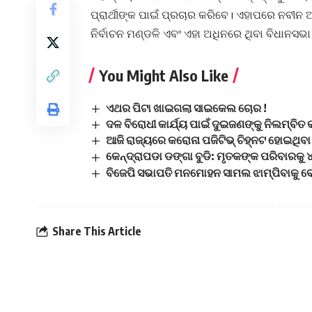
ପ୍ରାର୍ଥୀଙ୍କ ପାଇଁ ପ୍ରଚାର କରିବେ। ଏହାପରେ ନବୀ
ନିର୍ବାଚନ ମଣ୍ଡଳି ଏବଂ ଏହା ଅଧିନରେ ଥିବା ବିଧାନସଭା 
You Might Also Like
ଏଥର ପିଟା ଖାଇଗଲା ସାଇକେଲ ଚୋର !
ଦଳ ବିରୋଧୀ କାର୍ଯ୍ୟ ପାଇଁ ଦୁଇଜଣଙ୍କୁ ନିଲମ୍ବିତ 
ଆଜି ରାଜ୍ୟରେ କରୋନା ପଜିଟିଭ୍ ଚିହ୍ନଟ ହୋଇଥିବ
କେନ୍ଦ୍ରାପଡା ଡଙ୍ଗା ବୁଡି: ମୃତକଙ୍କ ପରିବାରକ
ବିଜେପି ସଭାପତି ମନମୋହନ ସାମଲ ଝାମ୍ପିବାକୁ ବେଶୀ 
Share This Article