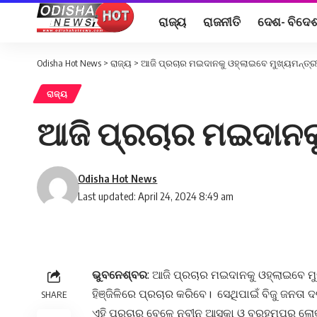
ରାଜ୍ୟ
ରାଜନୀତି
ଦେଶ- ବିଦେ
Odisha Hot News
>
ରାଜ୍ୟ
>
ଆଜି ପ୍ରଚାର ମଇଦାନକୁ ଓହ୍ଲାଇବେ ମୁଖ୍ୟମନ୍ତ୍
ରାଜ୍ୟ
ଆଜି ପ୍ରଚାର ମଇଦାନକୁ
Odisha Hot News
Last updated: April 24, 2024 8:49 am
ଭୁବନେଶ୍ବର
: ଆଜି ପ୍ରଚାର ମଇଦାନକୁ ଓହ୍ଲାଇବେ ମୁ
ହିଞ୍ଜିଳିରେ ପ୍ରଚାର କରିବେ। ସେଥିପାଇଁ ବିଜୁ ଜନତା
SHARE
ଏହି ପ୍ରଚାର ବେଳେ ନବୀନ ଆସ୍କା ଓ ବ୍ରହ୍ମପୁର ଲୋ