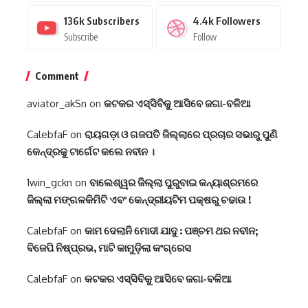
136k
Subscribers
4.4k
Followers
Subscribe
Follow
Comment
aviator_akSn
on
କଟକର ଏସ୍‌ସିବିକୁ ଆସିବେ ଜଗା-ବଳିଆ
CalebfaF
on
ରାୟଗଡ଼ା ଓ ଗଜପତି ଜିଲ୍ଲାରେ ପ୍ରଚାର ସଭାରୁ ପୁଣି
କେନ୍ଦ୍ରକୁ ଟାର୍ଗେଟ କଲେ ନବୀନ ।
1win_gckn
on
ବାଲେଶ୍ୱର ଜିଲ୍ଲା ପୁରୁବାଇ କନ୍ୟାଶ୍ରମରେ
ଜିଲ୍ଲା ମଙ୍ଗଳକିମିଟି ଏବଂ କେନ୍ଦ୍ରୀୟଟିମ ପକ୍ଷରୁ ଚଢାଉ !
CalebfaF
on
କାମ ଦେଲାନି ମୋଦୀ ଯାଦୁ : ପଞ୍ଚମ ଥର ନବୀନ;
ବିଜେପି ନିଷ୍ପ୍ରଭ, ମାଟି କାମୁଡ଼ିଲା କଂଗ୍ରେସ
CalebfaF
on
କଟକର ଏସ୍‌ସିବିକୁ ଆସିବେ ଜଗା-ବଳିଆ