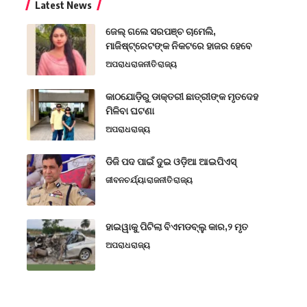
Latest News
ଜେଲ୍ ଗଲେ ସରପଞ୍ଚ ଚାମେଲି,
ମାଜିଷ୍ଟ୍ରେଟଙ୍କ ନିକଟରେ ହାଜର ହେବେ
ଅପରାଧ
ରାଜନୀତି
ରାଜ୍ୟ
କାଠଯୋଡ଼ିରୁ ଡାକ୍ତରୀ ଛାତ୍ରୀଙ୍କ ମୃତଦେହ
ମିଳିବା ଘଟଣା
ଅପରାଧ
ରାଜ୍ୟ
ଡିଜି ପଦ ପାଇଁ ଦୁଇ ଓଡ଼ିଆ ଆଇପିଏସ୍
ଜୀବନଚର୍ଯ୍ୟା
ରାଜନୀତି
ରାଜ୍ୟ
ହାଇୱାକୁ ପିଟିଲା ବିଏମଡବ୍ଲୁ କାର,୨ ମୃତ
ଅପରାଧ
ରାଜ୍ୟ