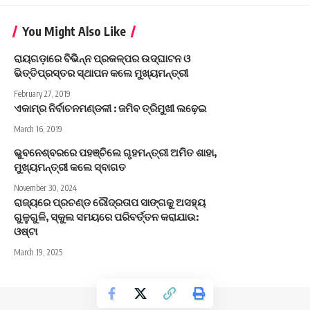
You Might Also Like
ରାୟଗଡ଼ାରେ ବିଭିନ୍ନ ପ୍ରକଳ୍ପର ଉଦ୍‌ଘାଟନ ଓ
ଭିତ୍ତିପ୍ରସ୍ତର ସ୍ଥାପନ କଲେ ମୁଖ୍ୟମନ୍ତ୍ରୀ
February 27, 2019
ଏକାମ୍ର ନିର୍ବାଚନମଣ୍ଡଳୀ : ଜମିବ ତ୍ରିମୁଖୀ ଲଢ଼େଇ
March 16, 2019
ଭୁବନେଶ୍ବରରେ ପହଞ୍ଚିଲେ ଗୃହମନ୍ତ୍ରୀ ଅମିତ ଶାହା,
ମୁଖ୍ୟମନ୍ତ୍ରୀ କଲେ ସ୍ବାଗତ
November 30, 2024
ରାଜ୍ୟରେ ପ୍ରଚଣ୍ଡ ରୌଦ୍ରତାପ ସାଙ୍ଗକୁ ଅସହ୍ୟ
ଗୁଳୁଗୁଳି, ସ୍କୁଲ ସମୟରେ ପରିବର୍ତ୍ତନ କରାଯାଉ:
ଓଷ୍ଟା
March 19, 2025