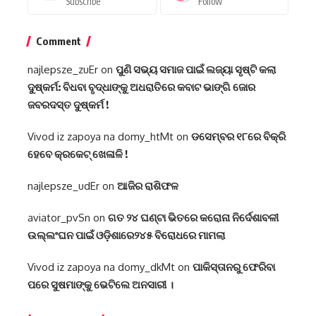
Subscribe
Follow
Comment
najlepsze_zuEr
on
ପୁଣି ସଭ୍ୟ ସମାଜ ପାଇଁ ଲଜ୍ୟା ସୃଷ୍ଟି କଲା
ଦୁଷ୍କର୍ମ: ବିଧବା ବୃଦ୍ଧାଙ୍କୁ ଅଧରାତିରେ କବାଟ ଭାଙ୍ଗି ଜୋର
ଜବରଦସ୍ତ ଦୁଷ୍କର୍ମ !
Vivod iz zapoya na domy_htMt
on
ଡସେମ୍ବର ୧୮ରେ ବିକ୍ରି
ହେବେ କ୍ରକେଟ୍ ଖେଳାଳି !
najlepsze_udEr
on
ଆଜିର ରାଶିଫଳ
aviator_pvSn
on
ଗତ ୨୪ ଘଣ୍ଟା ଭିତରେ କରୋନା ନିର୍ଦେଶାବଳୀ
ଉଲ୍ଲଂଘନ ପାଇଁ ଓଡ଼ିଶାରେ୨୪୫ ବିରୋଧରେ ମାମଲା
Vivod iz zapoya na domy_dkMt
on
ପାକିସ୍ତାନରୁ ଫେରିବା
ପରେ ସୁଷମାଙ୍କୁ ଭେଟିଲେ ଅନସାରୀ ।