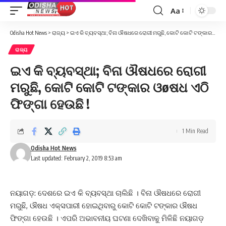
Aa
Font
Resizer
Odisha Hot News
>
ରାଜ୍ୟ
>
ଇଏ କି ବ୍ୟବସ୍ଥା; ବିନା ଔଷଧରେ ରୋଗୀ ମରୁଛି, କୋଟି କୋଟି ଟଙ୍କାର ଓøଷଧ ଏଠି ଫିଙ୍ଗା ହେଉଛି !
ରାଜ୍ୟ
ଇଏ କି ବ୍ୟବସ୍ଥା; ବିନା ଔଷଧରେ ରୋଗୀ
ମରୁଛି, କୋଟି କୋଟି ଟଙ୍କାର ଓøଷଧ ଏଠି
ଫିଙ୍ଗା ହେଉଛି !
1 Min Read
Odisha Hot News
Last updated: February 2, 2019 8:53 am
ନୟାଗଡ଼: ଦେଶରେ ଇଏ କି ବ୍ୟବସ୍ଥା ଚାଲିଛି । ବିନା ଔଷଧରେ ରୋଗୀ
ମରୁଛି, ଔଷଧ ଏକ୍ସପାରୀ ହୋଇଥିବାରୁ କୋଟି କୋଟି ଟଙ୍କାର ଔଷଧ
ଫିଙ୍ଗା ହେଉଛି । ଏପରି ଅଭାବନୀୟ ଘଟଣା ଦେଖିବାକୁ ମିଳିଛି ନୟାଗଡ଼