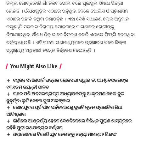
ଜିଲ୍ଲା ଗୋଚ୍ଛାବାରି ଗାଁ ନିକଟ ପୋଲ ତଳେ ପୁଳାପୁଳା ଔଷଧ ପିଙ୍ଗା
ହୋଇଛି । ଔଷଧଗୁଡ଼ିକ ଏଠାରେ ପଡ଼ିଥିବା ବେଳେ ପୋଲିସ ଓ ପ୍ରଶାସନ
ଏଠାରେ ପହଂଚି ନଥିବା ଜଣାପଡ଼ିଛି । ଏହା ଦେଖି ସାଧାରଣ ଲୋକ ଅନୁମାନ
କରୁଛନ୍ତି ସରକାର ନିରାମୟ ଯୋଜନାରେ ମାଗଣାରେ ରୋଗୀଙ୍କୁ
ଦିଆଯାଉଥିବା ଔଷଧ ଠିକ୍ ଭାବେ ବିତରଣ ନକରି ଏଠାରେ ଫିଙ୍ଗି ଦେଇଥିବା
ଚର୍ଚ୍ଚା ହେଉଛି । ଏହି ଘଟଣା ଗଣମାଧ୍ୟମରେ ପ୍ରସାରଣ ପରେ ଜିଲ୍ଲା
ସ୍ୱାସ୍ଥ୍ୟ ଅଧିକାରୀ ତଦନ୍ତ ନିର୍ଦ୍ଦେଶ ଦେଇଛନ୍ତି ।
You Might Also Like
ବହୁଜନ ସମାଜପାର୍ଟି ଭଦ୍ରକ ଲୋକସଭା ଦ୍ୱାରା ଡ. ଆମ୍ବେଦକରଙ୍କ
୧୩୧ତମ ଜୟନ୍ତୀ ପାଳିତ
ଘରେ ପଶି ଅବସରପ୍ରାପ୍ତ ଅଧ୍ୟାପକଙ୍କୁ ଆକ୍ରମଣ କଲେ ଦୁଇ
ଦୁବୃର୍ତ୍ତ: ଲୁଟି ନେଲେ ସୁନା ଅଳଙ୍କାର
କୋରାପୁଟର ପୂର୍ବ ଘାଟ ପର୍ବତମାଳାରୁ ଦୁଇଟି ନୂତନ ପ୍ରଜାତିର ଜିଆ
ଆବିଷ୍କାର
ଜାଣିଲେ ଆଶ୍ଚର୍ଯ୍ୟ ହେବେ ଦେଶବିଦେଶର ବିଭିନ୍ନ ପୁରାଣ ଶାସ୍ତ୍ରରେ
ରହିଛି ପୁରୀ ରଥଯାତ୍ରାର ବର୍ଣ୍ଣନା
ଧରାକୋଟରେ ବିଜେଡି ଯୁବ ନେତାଙ୍କୁ ହତ୍ୟା ମାମଲା: ୨ ଗିରଫ