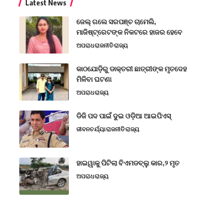
Latest News
ଜେଲ୍ ଗଲେ ସରପଞ୍ଚ ଚାମେଲି,
ମାଜିଷ୍ଟ୍ରେଟଙ୍କ ନିକଟରେ ହାଜର ହେବେ
ଅପରାଧ
ରାଜନୀତି
ରାଜ୍ୟ
କାଠଯୋଡ଼ିରୁ ଡାକ୍ତରୀ ଛାତ୍ରୀଙ୍କ ମୃତଦେହ
ମିଳିବା ଘଟଣା
ଅପରାଧ
ରାଜ୍ୟ
ଡିଜି ପଦ ପାଇଁ ଦୁଇ ଓଡ଼ିଆ ଆଇପିଏସ୍
ଜୀବନଚର୍ଯ୍ୟା
ରାଜନୀତି
ରାଜ୍ୟ
ହାଇୱାକୁ ପିଟିଲା ବିଏମଡବ୍ଲୁ କାର,୨ ମୃତ
ଅପରାଧ
ରାଜ୍ୟ