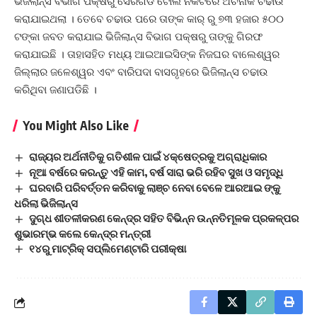
ଭିଜିଲାନ୍ସ ବିଭାଗ ପକ୍ଷରୁ ସେରଗଡ ଟୋଲ ନିକଟରେ ଅଚନାକ ଚଢାଉ
କରାଯାଇଥଲା । ତେବେ ଚଢାଉ ପରେ ତାଙ୍କ କାର୍ ରୁ ୭୩ ହଜାର ୫୦୦
ଟଙ୍କା ଜବତ କରାଯାଇ ଭିଜିଲାନ୍ସ ବିଭାଗ ପକ୍ଷରୁ ତାଙ୍କୁ ଗିରଫ
କରାଯାଇଛି । ତାହାସହିତ ମଧ୍ୟ ଆଇଆଇସିଙ୍କ ନିଜଘର ବାଲେଶ୍ୱର
ଜିଲ୍ଲାର ଜଳେଶ୍ୱର ଏବଂ ବାରିପଦା ବାସଗୃହରେ ଭିଜିଲାନ୍ସ ଚଢାଉ
କରିଥିବା ଜଣାପଡିଛି ।
You Might Also Like
ରାଜ୍ୟର ଅର୍ଥନୀତିକୁ ଗତିଶୀଳ ପାଇଁ ୪କ୍ଷେତ୍ରକୁ ଅଗ୍ରାଧିକାର
ନୂଆ ବର୍ଷରେ କରନ୍ତୁ ଏହି କାମ, ବର୍ଷ ସାରା ଭରି ରହିବ ସୁଖ ଓ ସମୃଦ୍ଧି
ଘରବାରି ପରିବର୍ତ୍ତନ କରିବାକୁ ଲାଞ୍ଚ ନେବା ବେଳେ ଆରଆଇ ଙ୍କୁ
ଧରିଲା ଭିଜିଲାନ୍ସ
ଦୁଗ୍ଧ ଶୀତଳୀକରଣ କେନ୍ଦ୍ର ସହିତ ବିଭିନ୍ନ ଉନ୍ନତିମୂଳକ ପ୍ରକଳ୍ପର
ଶୁଭାରମ୍ଭ କଲେ କେନ୍ଦ୍ର ମନ୍ତ୍ରୀ
୧୪ରୁ ମାଟ୍ରିକ୍‌ ସପ୍ଲିମେଣ୍ଟାରି ପରୀକ୍ଷା