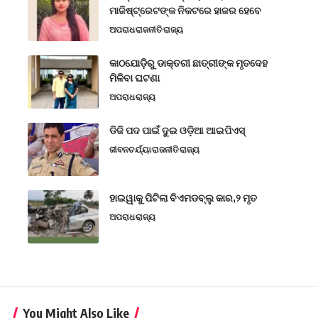
ମାଜିଷ୍ଟ୍ରେଟଙ୍କ ନିକଟରେ ହାଜର ହେବେ
ଅପରାଧ
ରାଜନୀତି
ରାଜ୍ୟ
କାଠଯୋଡ଼ିରୁ ଡାକ୍ତରୀ ଛାତ୍ରୀଙ୍କ ମୃତଦେହ
ମିଳିବା ଘଟଣା
ଅପରାଧ
ରାଜ୍ୟ
ଡିଜି ପଦ ପାଇଁ ଦୁଇ ଓଡ଼ିଆ ଆଇପିଏସ୍
ଜୀବନଚର୍ଯ୍ୟା
ରାଜନୀତି
ରାଜ୍ୟ
ହାଇୱାକୁ ପିଟିଲା ବିଏମଡବ୍ଲୁ କାର,୨ ମୃତ
ଅପରାଧ
ରାଜ୍ୟ
You Might Also Like