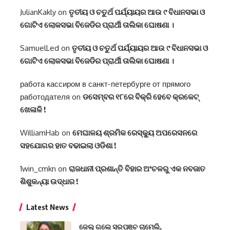
JulianKakly
on
ତୃତୀୟ ଓ ଚତୁର୍ଥ ପର୍ଯ୍ୟାୟର ଆଉ ୯ ବିଧାନସଭା ଓ
ଗୋଟିଏ ଲୋକସଭା ବିଜେଡିର ପ୍ରାର୍ଥୀ ତାଲିକା ଘୋଷଣା ।
SamuelLed
on
ତୃତୀୟ ଓ ଚତୁର୍ଥ ପର୍ଯ୍ୟାୟର ଆଉ ୯ ବିଧାନସଭା ଓ
ଗୋଟିଏ ଲୋକସଭା ବିଜେଡିର ପ୍ରାର୍ଥୀ ତାଲିକା ଘୋଷଣା ।
работа кассиром в санкт-петербурге от прямого
работодателя
on
ଡସେମ୍ବର ୧୮ରେ ବିକ୍ରି ହେବେ କ୍ରକେଟ୍
ଖେଳାଳି !
WilliamHab
on
ମେଘାଳୟ ଶ୍ରମିକ ରେସ୍କ୍ୟୁ ଅପରେସନରେ
ସହଯୋଗର ହାତ ବଢାଇଲା ଓଡିଶା !
1win_cmkn
on
ରାଜଧାନୀ ପ୍ରଶାନ୍ତି ବିହାର ଅଂଚଳରୁ ଏକ ନବଜାତ
ଶିଶୁକନ୍ୟା ଉଦ୍ଧାର !
Latest News
ଜେଲ୍ ଗଲେ ସରପଞ୍ଚ ଚାମେଲି,