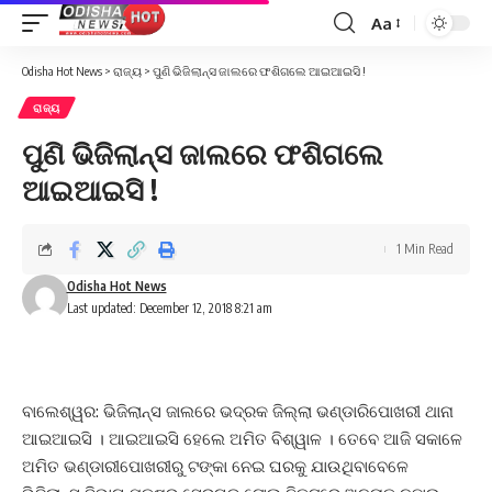
Aa
Font
Resizer
Odisha Hot News
>
ରାଜ୍ୟ
>
ପୁଣି ଭିଜିଲାନ୍ସ ଜାଲରେ ଫଶିଗଲେ ଆଇଆଇସି !
ରାଜ୍ୟ
ପୁଣି ଭିଜିଲାନ୍ସ ଜାଲରେ ଫଶିଗଲେ
ଆଇଆଇସି !
1 Min Read
Odisha Hot News
Last updated: December 12, 2018 8:21 am
ବାଲେଶ୍ୱର: ଭିଜିଲାନ୍ସ ଜାଲରେ ଭଦ୍ରକ ଜିଲ୍ଲା ଭଣ୍ଡାରିପୋଖରୀ ଥାନା
ଆଇଆଇସି । ଆଇଆଇସି ହେଲେ ଅମିତ ବିଶ୍ୱାଳ । ତେବେ ଆଜି ସକାଳେ
ଅମିତ ଭଣ୍ଡାରୀପୋଖରୀରୁ ଟଙ୍କା ନେଇ ଘରକୁ ଯାଉଥିବାବେଳେ