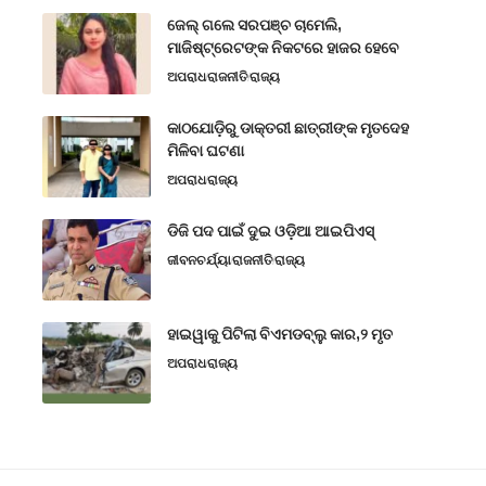
ଜେଲ୍ ଗଲେ ସରପଞ୍ଚ ଚାମେଲି,
ମାଜିଷ୍ଟ୍ରେଟଙ୍କ ନିକଟରେ ହାଜର ହେବେ
ଅପରାଧ
ରାଜନୀତି
ରାଜ୍ୟ
କାଠଯୋଡ଼ିରୁ ଡାକ୍ତରୀ ଛାତ୍ରୀଙ୍କ ମୃତଦେହ
ମିଳିବା ଘଟଣା
ଅପରାଧ
ରାଜ୍ୟ
ଡିଜି ପଦ ପାଇଁ ଦୁଇ ଓଡ଼ିଆ ଆଇପିଏସ୍
ଜୀବନଚର୍ଯ୍ୟା
ରାଜନୀତି
ରାଜ୍ୟ
ହାଇୱାକୁ ପିଟିଲା ବିଏମଡବ୍ଲୁ କାର,୨ ମୃତ
ଅପରାଧ
ରାଜ୍ୟ