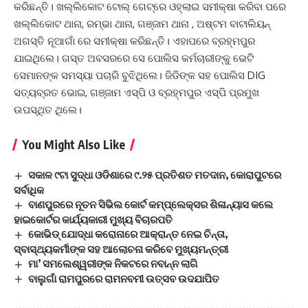
କରିଛନ୍ତି। ଖଲ୍ଲିକୋଟ ଟୋଲ୍‌ ଗେଟ୍‌ରେ ଓହ୍ଲାଇ ସମୀକ୍ଷା କରିବା ପରେ
ଖଲ୍ଲିକୋଟ ଥାନା, ରମ୍ଭା ଥାନା, ଗଞ୍ଜାମ ଥାନା , ଅଷ୍ଟମ ବାଟାଲିୟନ୍‌
ଅଗସ୍ତି ନୂଆଗାଁ ରେ ସମୀକ୍ଷା କରିଛନ୍ତି। ଏହାପରେ ବ୍ରହ୍ମପୁର
ଯାଇଥିଲେ। ଗସ୍ତ ଅବସରରେ ସେ ପୋଲିସ କର୍ମଚାରୀଙ୍କୁ ଭେଟି
ସେମାନଙ୍କ ସମସ୍ୟା ପଚାରି ବୁଝିଥିଲେ। ଜିଡିଙ୍କ ସହ ପୋଲିସ DIG
ସତ୍ୟବ୍ରତ ଭୋଇ, ଗଞ୍ଜାମ ଏସ୍‌ପି ଓ ବ୍ରହ୍ମପୁର ଏସ୍‌ପି ପ୍ରମୁଖ
ଉପସ୍ଥିତ ଥିଲେ।
You Might Also Like
ସକାଳ ୯ଟା ସୁଦ୍ଧା ଓଡିଶାରେ ୯.୨୫ ପ୍ରତିଶତ ମତଦାନ, କୋରାପୁଟରେ
ସର୍ବାଧିକ
ବାଣପୁରରେ ନୂତନ ସିଭିଲ କୋର୍ଟ କମ୍ପ୍ଲେକ୍ସର ଶିଳାନ୍ୟାସ କଲେ
ହାଇକୋର୍ଟର କାର୍ଯ୍ୟକାରୀ ମୁଖ୍ୟ ବିଚାରପତି
କୋଭିଡ୍ ଯୋଦ୍ଧା କରୋନାରେ ଆକ୍ରାନ୍ତ ନେଇ ଚିନ୍ତା,
ସ୍ବାସ୍ଥ୍ୟକର୍ମୀଙ୍କ ସହ ଆଲୋଚନା କରିବେ ମୁଖ୍ୟମନ୍ତ୍ରୀ
ମା’ ସମଲେଶ୍ୱରୀଙ୍କ ନିକଟରେ ନବାନ୍ନ ଲାଗି
ବାଲୁଗାଁ ରାମପୁରରେ ରାମନବମୀ ଉତ୍ସବ ଉଦଯାପିତ