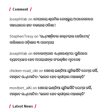
Comment
JosephVab
on
ମେଘାଳୟ ଶ୍ରମିକ ରେସ୍କ୍ୟୁ ଅପରେସନରେ
ସହଯୋଗର ହାତ ବଢାଇଲା ଓଡିଶା !
StephenTresy
on
‘ଇନ୍‌ଟାଞ୍ଜିବଲ କଲ୍‌ଚରାଲ ହେରିଟେଜ୍‌’
ତାଲିକାରେ ଓଡ଼ିଶାର ୩ ପରମ୍ପରା
JosephVab
on
ତେଲେଙ୍ଗାନା ଏନ୍‌କାଉଣ୍ଟର: ପୁଣିଥରେ
ବ୍ୟବଚ୍ଛେଦ ହେବ ଅପରାଧୀଙ୍କ ସଂରକ୍ଷିତ ମୃତଦେହ
chicken-road_cikl
on
ଖେଲୋ ଇଣ୍ଡିଆ ୟୁନିଭର୍ସିଟି ଗେମ୍ସ ଜର୍ସି,
ମାସ୍କଟ ଉନ୍ମୋଚିତ: ‘ଭାରତ ହେବ କ୍ରୀଡ଼ାର ମହାଶକ୍ତି’
mostbet_aiKi
on
ଖେଲୋ ଇଣ୍ଡିଆ ୟୁନିଭର୍ସିଟି ଗେମ୍ସ ଜର୍ସି,
ମାସ୍କଟ ଉନ୍ମୋଚିତ: ‘ଭାରତ ହେବ କ୍ରୀଡ଼ାର ମହାଶକ୍ତି’
Latest News