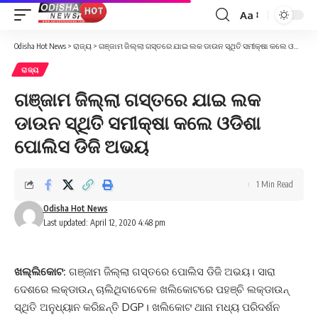
Aa
Font
Resizer
Odisha Hot News
>
ରାଜ୍ୟ
>
ଗଞ୍ଜାମ ଜିଲ୍ଲା ଗସ୍ତରେ ଯାଇ ଲକ ଡାଉନ ସ୍ଥିତି ସମୀକ୍ଷା କଲେ ଓଡିଶା ପୋଲିସ ଡିଜି ଅଭୟ
ରାଜ୍ୟ
ଗଞ୍ଜାମ ଜିଲ୍ଲା ଗସ୍ତରେ ଯାଇ ଲକ
ଡାଉନ ସ୍ଥିତି ସମୀକ୍ଷା କଲେ ଓଡିଶା
ପୋଲିସ ଡିଜି ଅଭୟ
1 Min Read
Odisha Hot News
Last updated: April 12, 2020 4:48 pm
ଖଲ୍ଲିକୋଟ:
ଗଞ୍ଜାମ ଜିଲ୍ଲା ଗସ୍ତରେ ପୋଲିସ ଡିଜି ଅଭୟ। ସାରା
ଦେଶରେ ଲକ୍‌ଡାଉନ୍‌ ଚାଲିଥିବାବେଳେ ଖଲିକୋଟରେ ପହଞ୍ଚି ଲକ୍‌ଡାଉନ୍‌
ସ୍ଥିତି ଅନୁଧ୍ୟାନ କରିଛନ୍ତି DGP। ଖଲିକୋଟ ଥାନା ମଧ୍ୟ ପରିଦର୍ଶନ