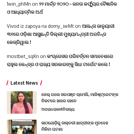
1win_phMn
on
୨୨ ମାର୍ଚ୍ଚ ୨୦୨୦ – ଜନତା କର୍ଫ୍ୟୁର ବୈଜ୍ଞାନିକ
ଓ ଆଧ୍ୟାତ୍ମିକ ଅର୍ଥ
Vivod iz zapoya na domy_iwMt
on
ଆସନ୍ତା ଜାନୁୟାରୀ
୩୧ରେ ଓଡ଼ିଶା ଆସୁଛନ୍ତି ଦିଲ୍ଲୀ ମୁଖ୍ୟମନ୍ତ୍ରୀ ଅରବିନ୍ଦ
କେଜ୍ରିୱାଲ !
mostbet_sqKn
on
କଂଗ୍ରେସର ପରିବର୍ତ୍ତନ ସମାବେଶରେ
ରାହୁଲ କେନ୍ଦ୍ର ଓ ରାଜ୍ୟ ସରକାରଙ୍କୁ ସିଧା ଟାର୍ଗେଟ କଲେ !
Latest News
ଜେଲ୍ ଗଲେ ସରପଞ୍ଚ ଚାମେଲି, ମାଜିଷ୍ଟ୍ରେଟଙ୍କ
ନିକଟରେ ହାଜର ହେବେ
ଅପରାଧ
ରାଜନୀତି
ରାଜ୍ୟ
କାଠଯୋଡ଼ିରୁ ଡାକ୍ତରୀ ଛାତ୍ରୀଙ୍କ ମୃତଦେହ
ମିଳିବା ଘଟଣା