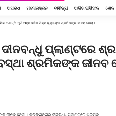
ଶ
ଅପରାଧ
ମନୋରଞ୍ଜନ
ବାଣିଜ୍ୟ
ଆଜିର ରାଶିଫଳ
ଖେଳ
କ ଅଶାନ୍ତି; ପୁଣି ଅସୁରକ୍ଷିତ ଶିଳ୍ପ ବ୍ୟବସ୍ଥା ଶ୍ରମିକଙ୍କ ଜୀନବ ନେଲା !
ନବନ୍ଧୁ ପ୍ଲାଣ୍ଟରେ ଶ୍ରମି
ବସ୍ଥା ଶ୍ରମିକଙ୍କ ଜୀନବ ନ
କଙ୍କ ଜୀନବ ନେଲା । କଳିଙ୍ଗନଗର ଦୀନବନ୍ଧୁ ପ୍ଲାଣ୍ଟରେ ଶ୍ରମିକ