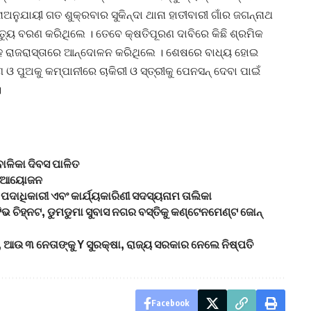
ାଅନୁଯାୟୀ ଗତ ଶୁକ୍ରବାର ସୁକିନ୍ଦା ଥାନା ହାତୀବାରୀ ଗାଁର ଜଗନ୍ନାଥ
ତ୍ୟୁ ବରଣ କରିଥିଲେ । ତେବେ କ୍ଷତିପୂରଣ ଦାବିରେ କିଛି ଶ୍ରମିକ
ସହ ରାଜରାସ୍ତାରେ ଆନ୍ଦୋଳନ କରିଥିଲେ । ଶେଷରେ ବାଧ୍ୟ ହୋଇ
 ଓ ପୁଅକୁ କମ୍ପାନୀରେ ଚାକିରୀ ଓ ସ୍ତ୍ରୀକୁ ପେନସନ୍ ଦେବା ପାଇଁ
।
ବାଳିକା ଦିବସ ପାଳିତ
୍ର ଆୟୋଜନ
ୟ ପଦାଧିକାରୀ ଏବଂ କାର୍ଯ୍ୟକାରିଣୀ ସଦସ୍ୟନାମ ତାଲିକା
ିହ୍ନଟ, ଡୁମଡୁମା ସୁବାସ ନଗର ବସ୍ତିକୁ କଣ୍ଟେନମେଣ୍ଟ ଜୋନ୍
Z, ଆଉ ୩ ନେତାଙ୍କୁ Y ସୁରକ୍ଷା, ରାଜ୍ୟ ସରକାର ନେଲେ ନିଷ୍ପତି
Facebook