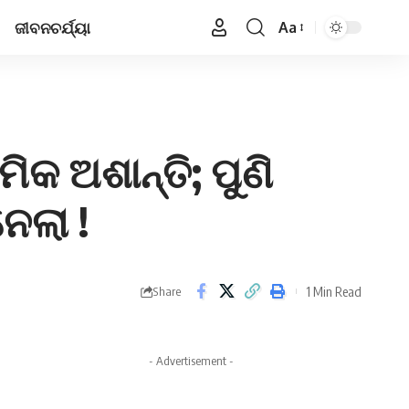
ଜୀବନଚର୍ଯ୍ୟା
Aa
Font
Resizer
କ ଅଶାନ୍ତି; ପୁଣି
େଲା !
1 Min Read
Share
- Advertisement -