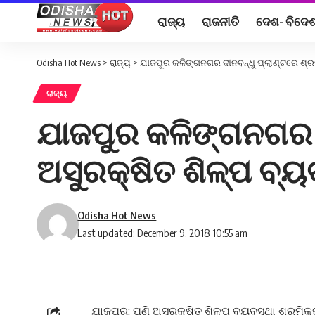
ରାଜ୍ୟ
ରାଜନୀତି
ଦେଶ- ବିଦେ
Odisha Hot News
>
ରାଜ୍ୟ
>
ଯାଜପୁର କଳିଙ୍ଗନଗର ଦୀନବନ୍ଧୁ ପ୍ଲାଣ୍ଟରେ ଶ୍ରମି
ରାଜ୍ୟ
ଯାଜପୁର କଳିଙ୍ଗନଗର ଦୀ
ଅସୁରକ୍ଷିତ ଶିଳ୍ପ ବ୍ୟ
Odisha Hot News
Last updated: December 9, 2018 10:55 am
ଯାଜପୁର: ପୁଣି ଅସୁରକ୍ଷିତ ଶିଳ୍ପ ବ୍ୟବସ୍ଥା ଶ୍ରମି