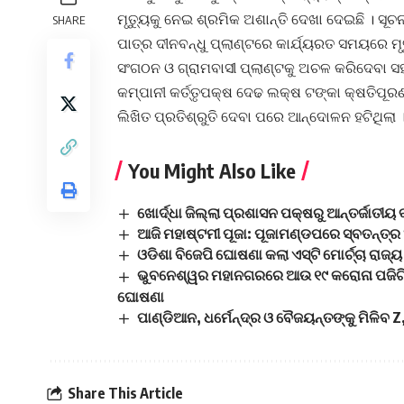
ମୃତ୍ୟୁକୁ ନେଇ ଶ୍ରମିକ ଅଶାନ୍ତି ଦେଖା ଦେଇଛି । ସୂଚନ
SHARE
ପାତ୍ର ଦୀନବନ୍ଧୁ ପ୍ଲାଣ୍ଟରେ କାର୍ଯ୍ୟରତ ସମୟରେ ମୃ
ସଂଗଠନ ଓ ଗ୍ରାମବାସୀ ପ୍ଲାଣ୍ଟକୁ ଅଚଳ କରିଦେବା 
କମ୍ପାନୀ କର୍ତ୍ତୃପକ୍ଷ ଦେଢ ଲକ୍ଷ ଟଙ୍କା କ୍ଷତିପୂରଣ
ଲିଖିତ ପ୍ରତିଶ୍ରୁତି ଦେବା ପରେ ଆନ୍ଦୋଳନ ହଟିଥିଲା 
You Might Also Like
ଖୋର୍ଦ୍ଧା ଜିଲ୍ଲା ପ୍ରଶାସନ ପକ୍ଷରୁ ଆନ୍ତର୍ଜାତୀୟ 
ଆଜି ମହାଷ୍ଟମୀ ପୂଜା: ପୂଜାମଣ୍ଡପରେ ସ୍ବତନ୍ତ
ଓଡିଶା ବିଜେପି ଘୋଷଣା କଲା ଏସ୍‌ଟି ମୋର୍ଚ୍ଚା ରାଜ୍
ଭୁବନେଶ୍ୱର ମହାନଗରରେ ଆଉ ୧୯ କରୋନା ପଜିଟିଭ ଚ
ଘୋଷଣା
ପାଣ୍ଡିଆନ, ଧର୍ମେନ୍ଦ୍ର ଓ ବୈଜୟନ୍ତଙ୍କୁ ମିଳିବ 
Share This Article