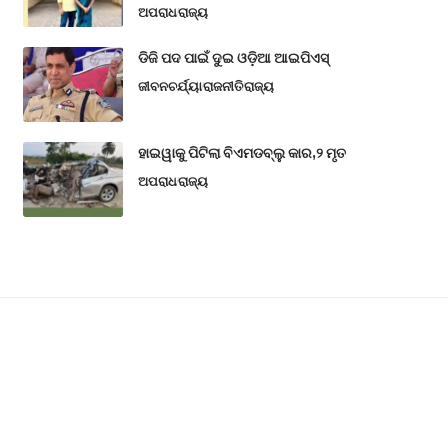
ଅପରାଧ
ରାଜ୍ୟ
ଡିଜି ପଦ ପାଇଁ ଦୁଇ ଓଡ଼ିଆ ଆଇପିଏସ୍
ଜୀବନଚର୍ଯ୍ୟା
ରାଜନୀତି
ରାଜ୍ୟ
ହାଇୱାକୁ ପିଟିଲା ବିଏମଡବ୍ଲୁ କାର,୨ ମୃତ
ଅପରାଧ
ରାଜ୍ୟ