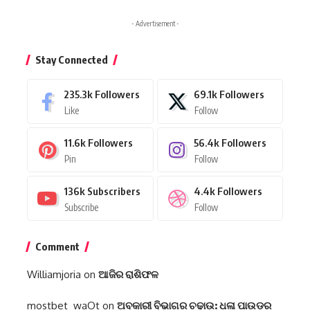
- Advertisement -
Stay Connected
235.3k
Followers
69.1k
Followers
Like
Follow
11.6k
Followers
56.4k
Followers
Pin
Follow
136k
Subscribers
4.4k
Followers
Subscribe
Follow
Comment
Williamjoria
on
ଆଜିର ରାଶିଫଳ
mostbet_waOt
on
ଅବକାରୀ ବିଭାଗର ଚଢାଉ: ଧଳା ପାଉଡ଼ର