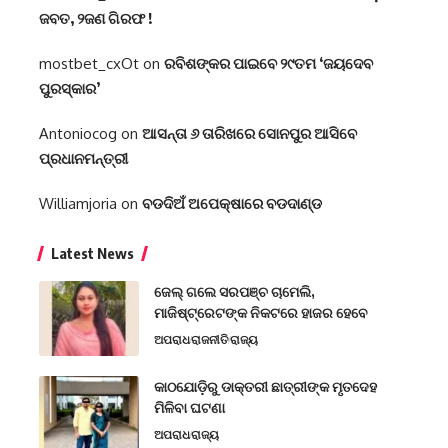
ଜବତ, ୨ଜଣ ଗିରଫ !
mostbet_cxOt
on
ରବିଶଙ୍କର ପାଇବେ ୨୯ତମ ‘ଜୟଦେବ
ପୁରସ୍କାର’
Antoniocog
on
ଆସନ୍ତା ୬ ତାରିଖରେ ସୋନପୁର ଆସିବେ
ପ୍ରଧାନମନ୍ତ୍ରୀ
Williamjoria
on
ବଡଦିଅଁ ଅପେକ୍ଷାରେ ବଡଦାଣ୍ଡ
Latest News
ଜେଲ୍ ଗଲେ ସରପଞ୍ଚ ଚାମେଲି,
ମାଜିଷ୍ଟ୍ରେଟଙ୍କ ନିକଟରେ ହାଜର ହେବେ
ଅପରାଧ
ରାଜନୀତି
ରାଜ୍ୟ
କାଠଯୋଡ଼ିରୁ ଡାକ୍ତରୀ ଛାତ୍ରୀଙ୍କ ମୃତଦେହ
ମିଳିବା ଘଟଣା
ଅପରାଧ
ରାଜ୍ୟ