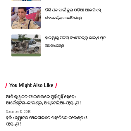
ଡିଜି ପଦ ପାଇଁ ଦୁଇ ଓଡ଼ିଆ ଆଇପିଏସ୍
ଜୀବନଚର୍ଯ୍ୟା
ରାଜନୀତି
ରାଜ୍ୟ
ହାଇୱାକୁ ପିଟିଲା ବିଏମଡବ୍ଲୁ କାର,୨ ମୃତ
ଅପରାଧ
ରାଜ୍ୟ
You Might Also Like
ଆଜି କ୍ୱାଟର ଫାଇନାଲରେ ମୁହାଁମୁହିଁ ହେବେ :
ଆର୍ଜେଣ୍ଟିନା-ଇଂଲଣ୍ଡ, ଅଷ୍ଟେଲିଆ-ଫ୍ରାନ୍ସ !
December 12, 2018
ହକି : କ୍ୱାଟର ଫାଇନାଲରେ ପହଂଚିଲେ ଇଂଲଣ୍ଡ ଓ
ଫ୍ରାନ୍ସ !