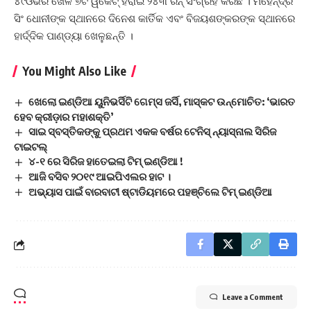
୪୯ଓଭର ଖେଳି ୭ଟି ୱିକେଟ୍ ହରାଇ ୨୪୩ ରନ୍ ସଂଗ୍ରହ କରିଛି । ମହେନ୍ଦ୍ର
ସିଂ ଧୋନୀଙ୍କ ସ୍ଥାନରେ ଦିନେଶ କାର୍ତିକ ଏବଂ ବିଜୟଶଙ୍କରଙ୍କ ସ୍ଥାନରେ
ହାର୍ଦ୍ଦିକ ପାଣ୍ଡ୍ୟା ଖେଳୁଛନ୍ତି ।
You Might Also Like
ଖେଲୋ ଇଣ୍ଡିଆ ୟୁନିଭର୍ସିଟି ଗେମ୍ସ ଜର୍ସି, ମାସ୍କଟ ଉନ୍ମୋଚିତ: ‘ଭାରତ
ହେବ କ୍ରୀଡ଼ାର ମହାଶକ୍ତି’
ସାଇ ସ୍ବସ୍ତିକଙ୍କୁ ପ୍ରଥମ ଏକକ ବର୍ଷର ଟେନିସ୍‌ ନ୍ୟାସ୍‌ନାଲ ସିରିଜ
ଟାଇଟଲ୍‌
୪-୧ ରେ ସିରିଜ ହାତେଇଲା ଟିମ୍ ଇଣ୍ଡିଆ !
ଆଜି ବସିବ ୨୦୧୯ ଆଇପିଏଲର ହାଟ ।
ଅଭ୍ୟାସ ପାଇଁ ବାରବାଟୀ ଷ୍ଟାଡିୟମରେ ପହଞ୍ଚିଲେ ଟିମ୍ ଇଣ୍ଡିଆ
Leave a Comment