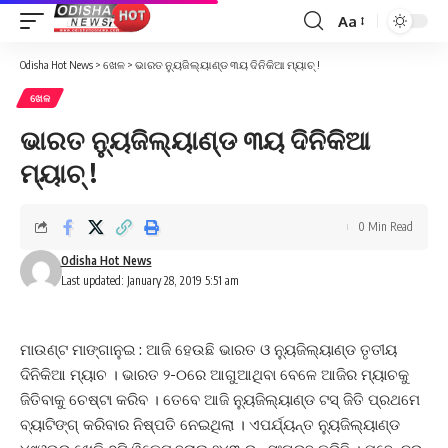
Aa
Font
Resizer
Odisha Hot News
>
ଖେଳ
>
ଭାରତ ନ୍ୟୁଜିଲ୍ୟାଣ୍ଡ ୩ୟ ଦିନିକିଆ ମ୍ୟାଚ୍ !
ଖେଳ
ଭାରତ ନ୍ୟୁଜିଲ୍ୟାଣ୍ଡ ୩ୟ ଦିନିକିଆ
ମ୍ୟାଚ୍ !
0 Min Read
Odisha Hot News
Last updated: January 28, 2019 5:51 am
ମାଉଣ୍ଟ ମାଙ୍ଗାନୁଇ : ଆଜି ହେଉଛି ଭାରତ ଓ ନ୍ୟୁଜିଲ୍ୟାଣ୍ଡ ତୃତୀୟ
ଦିନିକିଆ ମ୍ୟାଚ । ଭାରତ ୨-୦ରେ ଆଗୁଆଥିବା ବେଳେ ଆଜିର ମ୍ୟାଚକୁ
ଜିତିବାକୁ ଚେଷ୍ଟା କରିବ । ତେବେ ଆଜି ନ୍ୟୁଜିଲ୍ୟାଣ୍ଡ ଟସ୍ ଜିତି ପ୍ରଥମେ
ବ୍ୟାଟିଙ୍ଗ୍ କରିବାର ନିଷ୍ପତି ନେଇଥିଲା । ଏପର୍ଯ୍ୟନ୍ତ ନ୍ୟୁଜିଲ୍ୟାଣ୍ଡ