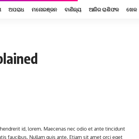
ଶ
ଅପରାଧ
ମନୋରଞ୍ଜନ
ବାଣିଜ୍ୟ
ଆଜିର ରାଶିଫଳ
ଖେଳ
plained
 hendrerit id, lorem. Maecenas nec odio et ante tincidunt
is faucibus. Nullam quis ante. Etiam sit amet orci eget