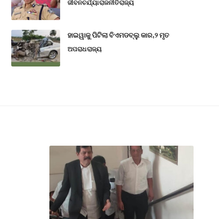
ଜୀବନଚର୍ଯ୍ୟା
ରାଜନୀତି
ରାଜ୍ୟ
ହାଇୱାକୁ ପିଟିଲା ବିଏମଡବ୍ଲୁ କାର,୨ ମୃତ
ଅପରାଧ
ରାଜ୍ୟ