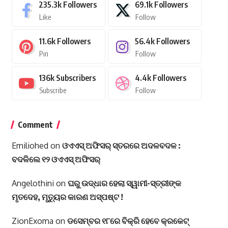
235.3k
Followers
69.1k
Followers
Like
Follow
11.6k
Followers
56.4k
Followers
Pin
Follow
136k
Subscribers
4.4k
Followers
Subscribe
Follow
Comment
Emiliohed
on
ଓଏଏସ୍‌ ଅଫିସର୍‌ ସ୍ତରରେ ଅଦଳବଦଳ :
ବଦଳିଲେ ୧୨ ଓଏଏସ୍‌ ଅଫିସର୍‌
Angelothini
on
ଘରୁ ଉଦ୍ଧାର ହେଲା ସ୍ୱାମୀ-ସ୍ତ୍ରୀଙ୍କ
ମୃତଦେହ, ମୃତ୍ୟୁର କାରଣ ଅସ୍ପଷ୍ଟ !
ZionExoma
on
ଡସେମ୍ବର ୧୮ରେ ବିକ୍ରି ହେବେ କ୍ରକେଟ୍