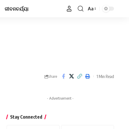
ଜୀବନଚର୍ଯ୍ୟା
Aa
Font
Resizer
1 Min Read
Share
- Advertisement -
Stay Connected