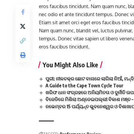
eros faucibus tincidunt. Nam quam nunc, blan
nec odio et ante tincidunt tempus. Donec vit
Etiam sit amet orci eget eros faucibus tincid
Nam quam nunc, blandit vel, luctus pulvinar,
tempus. Donec vitae sapien ut libero venenat
eros faucibus tincidunt.
You Might Also Like
ପୁରୀ: ନୀଳଚକ୍ର ଛୋଟ ବାନାରେ ଲାଗିଲା ନିଆଁ, ମନ୍
A Guide to the Cape Town Cycle Tour
ଖରିଫ ଧାନ ସଂଗ୍ରହରେ ଅନିୟମିତତା ଓ ଦୁର୍ନୀତି ଉପ
ବିଜେଡିରେ ମିଶିଲା ଅଣ୍ଡେଇପଲ୍ଲୀ ବିକାଶ ମଞ୍ଚ 
ନଭେମ୍ବର 15 ପର୍ଯ୍ୟନ୍ତ ଭୁବନେଶ୍ୱର ଓ ବିଶା