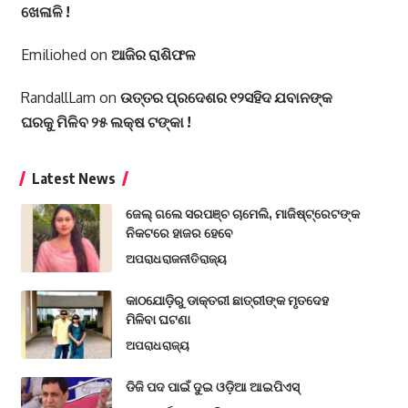
ଖେଳାଳି !
Emiliohed
on
ଆଜିର ରାଶିଫଳ
RandallLam
on
ଉତ୍ତର ପ୍ରଦେଶର ୧୨ସହିଦ ଯବାନଙ୍କ
ଘରକୁ ମିଳିବ ୨୫ ଲକ୍ଷ ଟଙ୍କା !
Latest News
ଜେଲ୍ ଗଲେ ସରପଞ୍ଚ ଚାମେଲି, ମାଜିଷ୍ଟ୍ରେଟଙ୍କ
ନିକଟରେ ହାଜର ହେବେ
ଅପରାଧ
ରାଜନୀତି
ରାଜ୍ୟ
କାଠଯୋଡ଼ିରୁ ଡାକ୍ତରୀ ଛାତ୍ରୀଙ୍କ ମୃତଦେହ
ମିଳିବା ଘଟଣା
ଅପରାଧ
ରାଜ୍ୟ
ଡିଜି ପଦ ପାଇଁ ଦୁଇ ଓଡ଼ିଆ ଆଇପିଏସ୍