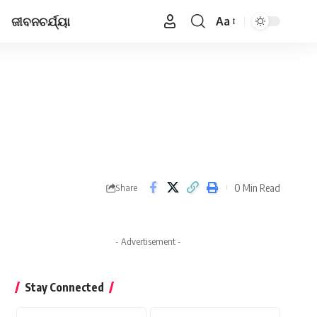
ଜୀବନଚର୍ଯ୍ୟା
Aa
Font
Resizer
0 Min Read
Share
- Advertisement -
Stay Connected