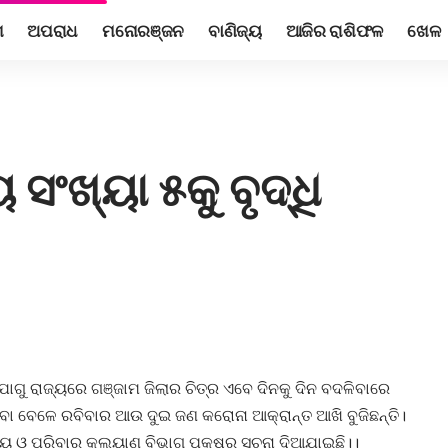
ଶ
ଅପରାଧ
ମନୋରଞ୍ଜନ
ବାଣିଜ୍ୟ
ଆଜିର ରାଶିଫଳ
ଖେଳ
 ସଂଖ୍ୟା ୫କୁ ବୃଦ୍ଧି
ୋଗୁ ରାଜ୍ୟରେ ଗଞ୍ଜାମ ଜିଲାର ଚିତ୍ର ଏବେ ଦିନକୁ ଦିନ ବଦଳିବାରେ
ଥିବା ବେଳେ ରବିବାର ଆଉ ଦୁଇ ଜଣ କରୋନା ଆକ୍ରାନ୍ତ ଆଖି ବୁଜିଛନ୍ତି।
୍ୟ ଓ ପରିବାର କଲ୍ୟାଣ ବିଭାଗ ପକ୍ଷରୁ ସୂଚନା ଦିଆଯାଇଛି।।