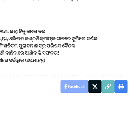
ଷଣା କଲା ବିଜୁ ଜନତା ଦଳ
୍ୟା,ଓଲିଉଡ କଣ୍ଠଶିଳ୍ପୀଙ୍କ ଗୀତରେ ଝୁମିଲେ ଦର୍ଶକ
ବିଂଶତିତମ ପୁରାତନ ଛାତ୍ର ପରିଷଦ ବୈଠକ
ଥୀ ବାଛିବାରେ ଆଣିବ କି ସଫଳତା!
ୀରେ ସର୍ବାଧିକ ତାପମାତ୍ରା
Facebook