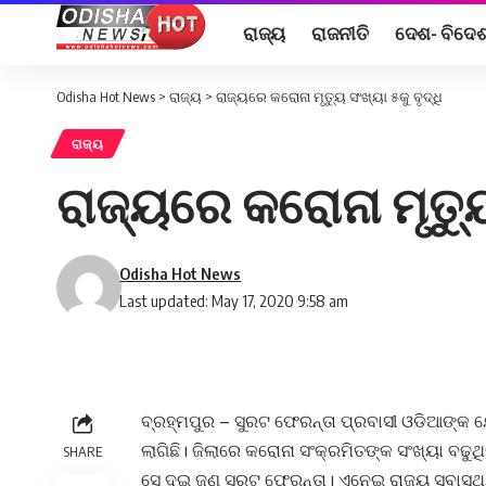
ରାଜ୍ୟ
ରାଜନୀତି
ଦେଶ- ବିଦେ
Odisha Hot News
>
ରାଜ୍ୟ
>
ରାଜ୍ୟରେ କରୋନା ମୃତ୍ୟୁ ସଂଖ୍ୟା ୫କୁ ବୃଦ୍ଧି
ରାଜ୍ୟ
ରାଜ୍ୟରେ କରୋନା ମୃତ୍ୟୁ
Odisha Hot News
Last updated: May 17, 2020 9:58 am
ବ୍ରହ୍ମପୁର – ସୁରଟ ଫେରନ୍ତା ପ୍ରବାସୀ ଓଡିଆଙ୍କ ଯ
ଲାଗିଛି। ଜିଲାରେ କରୋନା ସଂକ୍ରମିତଙ୍କ ସଂଖ୍ୟା ବଢୁ
SHARE
ସେ ଦୁଇ ଜଣ ସୁରଟ ଫେରନ୍ତା। ଏନେଇ ରାଜ୍ୟ ସ୍ବାସ୍ଥ