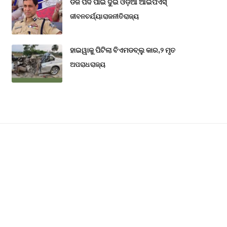
ଡିଜି ପଦ ପାଇଁ ଦୁଇ ଓଡ଼ିଆ ଆଇପିଏସ୍
ଜୀବନଚର୍ଯ୍ୟା
ରାଜନୀତି
ରାଜ୍ୟ
ହାଇୱାକୁ ପିଟିଲା ବିଏମଡବ୍ଲୁ କାର,୨ ମୃତ
ଅପରାଧ
ରାଜ୍ୟ