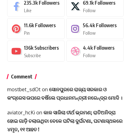
235.3k
Followers
69.1k
Followers
Like
Follow
11.6k
Followers
56.4k
Followers
Pin
Follow
136k
Subscribers
4.4k
Followers
Subscribe
Follow
Comment
mostbet_sdOt
on
ସୋନପୁରରେ ରାଜ୍ୟ ସରକାର ଓ
କଂଗ୍ରେସ ଉପରେ ବର୍ଷିଲେ ପ୍ରଧାନମନ୍ତ୍ରୀ ନରେନ୍ଦ୍ର ମୋଦି ।
aviator_hcKi
on
କାଳ ସାଜିଲା ତୀର୍ଥ ଭ୍ରମଣ; ରାତିଅନିଦ୍ରା
ହୋଇ ଗାଡ଼ି ଚଲାଉଥିବା ବେଳେ ଘଟିଲା ଦୁର୍ଘଟଣା, ଘଟଣାସ୍ଥଳରେ
୪ମୃତ, ୧୧ ଆହତ !