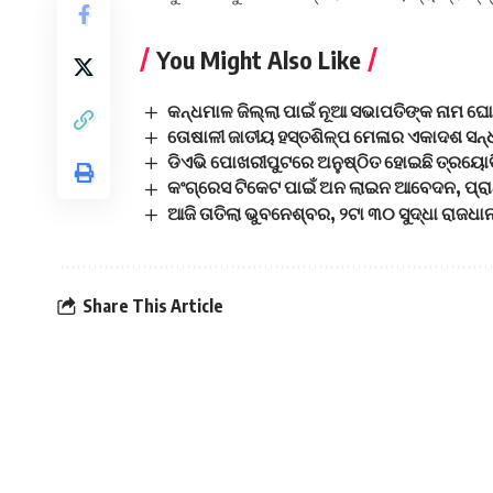
You Might Also Like
କନ୍ଧମାଳ ଜିଲ୍ଲା ପାଇଁ ନୂଆ ସଭାପତିଙ୍କ ନାମ ଘୋ
ତୋଷାଳୀ ଜାତୀୟ ହସ୍ତଶିଳ୍ପ ମେଳାର ଏକାଦଶ ସନ୍ଧ
ଡିଏଭି ପୋଖରୀପୁଟରେ ଅନୁଷ୍ଠିତ ହୋଇଛି ତ୍ରୟୋ
କଂଗ୍ରେସ ଟିକେଟ ପାଇଁ ଅନ ଲାଇନ ଆବେଦନ, ପ୍ରାର୍
ଆଜି ତାତିଲା ଭୁବନେଶ୍ବର, ୨ଟା ୩୦ ସୁଦ୍ଧା ରାଜଧାନ
Share This Article