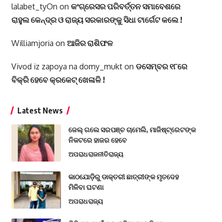
lalabet_tyOn
on
କଂଗ୍ରେସର ପରିବର୍ତ୍ତନ ସମାବେଶରେ
ରାହୁଲ କେନ୍ଦ୍ର ଓ ରାଜ୍ୟ ସରକାରଙ୍କୁ ସିଧା ଟାର୍ଗେଟ କଲେ !
Williamjoria
on
ଆଜିର ରାଶିଫଳ
Vivod iz zapoya na domy_mukt
on
ଡସେମ୍ବର ୧୮ରେ
ବିକ୍ରି ହେବେ କ୍ରକେଟ୍ ଖେଳାଳି !
Latest News
ଜେଲ୍ ଗଲେ ସରପଞ୍ଚ ଚାମେଲି, ମାଜିଷ୍ଟ୍ରେଟଙ୍କ
ନିକଟରେ ହାଜର ହେବେ
ଅପରାଧ
ରାଜନୀତି
ରାଜ୍ୟ
କାଠଯୋଡ଼ିରୁ ଡାକ୍ତରୀ ଛାତ୍ରୀଙ୍କ ମୃତଦେହ
ମିଳିବା ଘଟଣା
ଅପରାଧ
ରାଜ୍ୟ