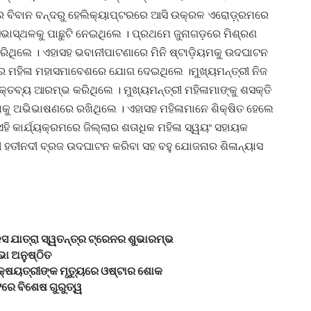
ୱର ବିବାନ ବନ୍ଦରୁ ହେଲିକ୍ୟାପ୍ଟରରେ ଆସି ଉକ୍ରଳ ଏରୋଡ଼୍ରମରେ
ୀ ସଭାସ୍ଥଳକୁ ପାଛୁଟି ନେଇଥିଲେ । ପ୍ରଥମେ ଜୁନାଗଡ଼ରେ ମିଶ୍ରଣ
କରିଥିଲେ । ଏହାସହ ଭବାନୀପାଟଣାରେ ମିନି ଷ୍ଟାଡ଼ିୟମକୁ ଉଦଘାଟନ
ରେ ମହିଳା ମହାସମାବେଶରେ ଯୋଗ ଦେଇଥିଲେ ।ମୁଖ୍ୟମନ୍ତ୍ରୀ ନିଜ
୍ତବ୍ୟ ଆରମ୍ଭ କରିଥିଲେ । ମୁଖ୍ୟମନ୍ତ୍ରୀ ମହିଳାମାଙ୍କୁ ଶସକ୍ତି
କୁ ଅଭିଭାଷଣରେ ରଖିଥିଲେ । ଏହାସହ ମହିଳାମାନେ ଶିକ୍ଷିତ ହେଲେ
ି କାର୍ଯ୍ୟକ୍ରମରେ ଜିଲ୍ଲାର ଶତାଧିକ ମହିଳା ସ୍ୱୟଂ ସହାୟକ
 ହତୀନଦୀ ବ୍ରଜ ଉଦଘାଟନ କରିବା ସହ ବହୁ ଯୋଜନାର ଶିଳାନ୍ୟାସ
ସ ଯାତ୍ରା ସ୍ୱତନ୍ତ୍ର ଟ୍ରେନର ଶୁଭାରମ୍ଭ
ା ଅନୁଷ୍ଠିତ
 ଶିକ୍ଷୟତ୍ରୀଙ୍କ ମୃତ୍ୟୁରେ ଓଷ୍ଟାର ଶୋକ
େ ବିଶେଷ ଗୁରୁତ୍ୱ