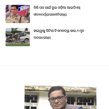
ଡିଜି ପଦ ପାଇଁ ଦୁଇ ଓଡ଼ିଆ ଆଇପିଏସ୍
ଜୀବନଚର୍ଯ୍ୟା
ରାଜନୀତି
ରାଜ୍ୟ
ହାଇୱାକୁ ପିଟିଲା ବିଏମଡବ୍ଲୁ କାର,୨ ମୃତ
ଅପରାଧ
ରାଜ୍ୟ