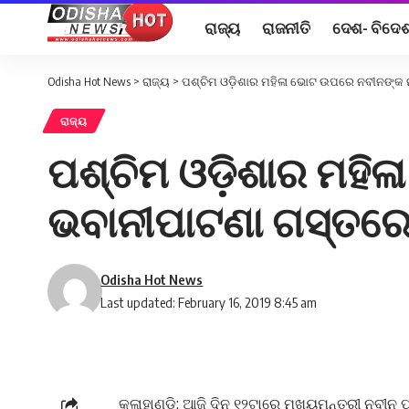
ରାଜ୍ୟ
ରାଜନୀତି
ଦେଶ- ବିଦେ
Odisha Hot News
>
ରାଜ୍ୟ
>
ପଶ୍ଚିମ ଓଡ଼ିଶାର ମହିଳା ଭୋଟ ଉପରେ ନବୀନଙ୍କ ନ
ରାଜ୍ୟ
ପଶ୍ଚିମ ଓଡ଼ିଶାର ମହି
ଭବାନୀପାଟଣା ଗସ୍ତରେ 
Odisha Hot News
Last updated: February 16, 2019 8:45 am
କଳାହାଣ୍ଡି: ଆଜି ଦିନ ୧୨ଟାରେ ମୁଖ୍ୟମନ୍ତ୍ରୀ ନବୀ