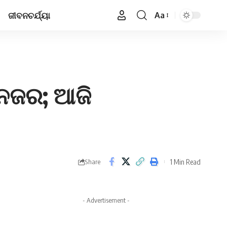
ଜୀବନଚର୍ଯ୍ୟା
Aa
Font
Resizer
ନଜର; ଆଜି
1 Min Read
Share
- Advertisement -