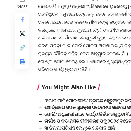
ଦେଇଛନ୍ତି । ମୁଖ୍ୟମନ୍ତ୍ରୀ ଆଜି ସକାଳେ ଭୁବନେଶ୍
SHARE
ପହଂଚିଥିଲେ । ମୁଖ୍ୟମନ୍ତ୍ରୀଙ୍କୁ ହଜାର ହଜାର କର୍ମ
ପର୍ବରେ ଯୋଗ ଦେଇ ନୂତନ କର୍ମୀମାନଙ୍କୁ ଉତ୍ସାହିତ 
କରିଥିଲେ । ଏହାପରେ ମୁଖ୍ୟମନ୍ତ୍ରୀ ଭବାନୀପାଟଣା
ଅଭିଭାଷଣରେ ମାଁ ମାଣିକେଶ୍ୱରୀ ଜୁହାର କହି ନିଜର ବକ
କରଣ ପରିବା ପାଇଁ ଯେଉଁ ଯୋଜନା ଅପଣାଇଛନ୍ତି ତାହା
ରାଜ୍ୟର ଗୌରବ ବଢିବା ନେଇ ଆହ୍ୱାନ ଦେଇଛନ୍ତି । ଏହ
ଗୋଷ୍ଠୀ ଯୋଗ ଦେଇଥିଲେ । ଏହାପରେ ମୁଖ୍ୟମନ୍ତ୍ରୀ
କରିବାର କାର୍ଯ୍ୟକ୍ରମ ରହିଛି ।
You Might Also Like
‘ମୋର ମାଟି ମୋର ଦେଶ’ ପ୍ରଚାର ହେତୁ ଅମୃତ କଳ
ଖୋର୍ଦ୍ଧାରେ ସଡକ ସୁରକ୍ଷା ସଚେତନତା ସଧାରଣ ସଭ
ପୋଲିଂ ଅଧିକାରୀ ଭାବେ କାର୍ଯ୍ୟ ନିର୍ବାହ କରୁଥିବା
ଗର୍ଭାଶୟ କ୍ୟାନସର ଟୀକାକରଣୟକୁ ୨୦୨୪ ବଜେଟର
୩ ଜିଲ୍ଲା ପରିଷଦ ଜୋନ୍‌ରେ ମତଦାନ ଆଜି