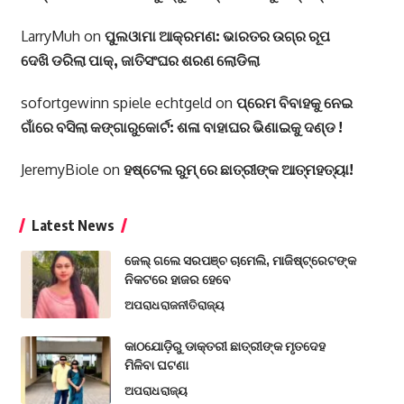
LarryMuh
on
ପୁଲଓାମା ଆକ୍ରମଣ: ଭାରତର ଉଗ୍ର ରୂପ
ଦେଖି ଡରିଲା ପାକ୍, ଜାତିସଂଘର ଶରଣ ଲୋଡିଲା
sofortgewinn spiele echtgeld
on
ପ୍ରେମ ବିବାହକୁ ନେଇ
ଗାଁରେ ବସିଲା କଙ୍ଗାରୁକୋର୍ଟ: ଶଳା ବାହାଘର ଭିଣାଇକୁ ଦଣ୍ଡ !
JeremyBiole
on
ହଷ୍ଟେଲ ରୁମ୍ ରେ ଛାତ୍ରୀଙ୍କ ଆତ୍ମହତ୍ୟା!
Latest News
ଜେଲ୍ ଗଲେ ସରପଞ୍ଚ ଚାମେଲି, ମାଜିଷ୍ଟ୍ରେଟଙ୍କ
ନିକଟରେ ହାଜର ହେବେ
ଅପରାଧ
ରାଜନୀତି
ରାଜ୍ୟ
କାଠଯୋଡ଼ିରୁ ଡାକ୍ତରୀ ଛାତ୍ରୀଙ୍କ ମୃତଦେହ
ମିଳିବା ଘଟଣା
ଅପରାଧ
ରାଜ୍ୟ