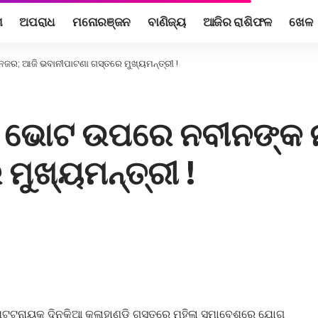
ଶ
ଅପରାଧ
ମନୋରଞ୍ଜନ
ବାଣିଜ୍ୟ
ଆଜିର ରାଶିଫଳ
ଖେଳ
ଜର; ଆଜି ଭବାନୀପାଟଣା ଗସ୍ତରେ ମୁଖ୍ୟମନ୍ତ୍ରୀ !
ଳା ଭୋଟ ଉପରେ ନବୀନଙ୍କ 
ମୁଖ୍ୟମନ୍ତ୍ରୀ !
ନ ପଟ୍ଟନାୟକ ଦିନକିଆ କଳାହାଣ୍ଡି ଗସ୍ତରେ ମହିଳା ସମାବେଶରେ ଯୋଗ