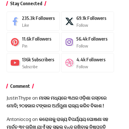
Stay Connected
235.3k
Followers
69.1k
Followers
Like
Follow
11.6k
Followers
56.4k
Followers
Pin
Follow
136k
Subscribers
4.4k
Followers
Subscribe
Follow
Comment
JustinThype
on
ମାସକ ମଧ୍ୟରେ ୩ଥର ଓଡ଼ିଶା ଗସ୍ତରେ
ମୋଦି; ୨୦ହଜାର ଟଙ୍କାର ଅର୍ଥମୁଣା ରାଜ୍ୟ କରିବ ବିକାଶ !
Antoniocog
on
କରୋନାକୁ ରାଜ୍ୟ ବିପର୍ଯ୍ୟୟ ଘୋଷଣା ସହ
ମାର୍ଚ୍ଚ ୩୧ ତାରିଖ ଯାଏଁ ସବୁ ସ୍କୁଲ ବନ୍ଦ ରଖିବାକୁ ନିଷ୍ପତ୍ତି