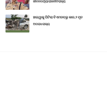
ଜୀବନଚର୍ଯ୍ୟା
ରାଜନୀତି
ରାଜ୍ୟ
ହାଇୱାକୁ ପିଟିଲା ବିଏମଡବ୍ଲୁ କାର,୨ ମୃତ
ଅପରାଧ
ରାଜ୍ୟ