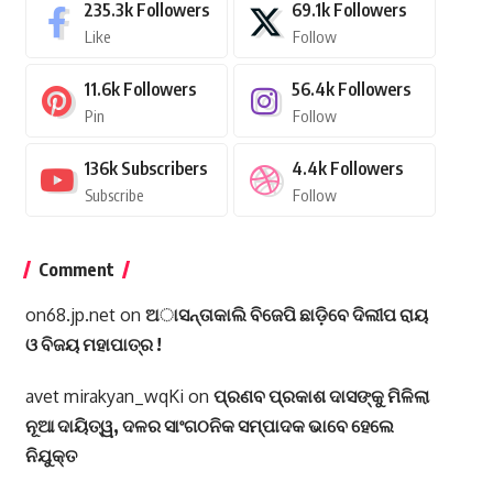
235.3k
Followers
69.1k
Followers
Like
Follow
11.6k
Followers
56.4k
Followers
Pin
Follow
136k
Subscribers
4.4k
Followers
Subscribe
Follow
Comment
on68.jp.net
on
ଅାସନ୍ତାକାଲି ବିଜେପି ଛାଡ଼ିବେ ଦିଲୀପ ରାୟ
ଓ ବିଜୟ ମହାପାତ୍ର !
avet mirakyan_wqKi
on
ପ୍ରଣବ ପ୍ରକାଶ ଦାସଙ୍କୁ ମିଳିଲା
ନୂଆ ଦାୟିତ୍ୱ, ଦଳର ସାଂଗଠନିକ ସମ୍ପାଦକ ଭାବେ ହେଲେ
ନିଯୁକ୍ତ