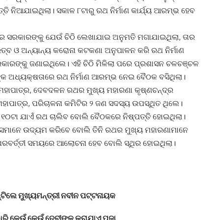
୍ତି ନିଆଯାଇଥିଲା। ସକାଳ ୮ଟାରୁ ରଥ ନିର୍ମାଣ କାର୍ଯ୍ୟ ଆରମ୍ଭ ହେବ
ଦ୍ର ସରକାରଙ୍କୁ ଯେଉଁ ଚିଠି ଲେଖାଯାଇ ଅନୁମତି ମଗାଯାଇଥିଲା, ତାର
ରତ୍ବ ଓ ଅନ୍ୟାନ୍ୟ କରୋନା କଟକଣା ଅନୁପାଳନ କରି ରଥ ନିର୍ମାଣ
ରକାରଙ୍କୁ ଜଣାଇଥିଲେ। ଏହି ଚିଠି ମିଳିଲା ପରେ ପ୍ରଶାସନ ଚଳଚଞ୍ଚଳ
ଳଙ୍କ ଅଧ୍ୟକ୍ଷତାରେ ରଥ ନିର୍ମାଣ ଆରମ୍ଭ ନେଇ ବୈଠକ ବସିଥିଲା।
ମହାପାତ୍ର, ଦେବଦଳନ ରଥର ମୁଖ୍ୟ ମହାରଣା କୃଷ୍ଣଚନ୍ଦ୍ର
ହାପାତ୍ର, ପରିଚାଳନା କମିଟିର ୨ ଜଣ ସଦସ୍ୟ ଉପସ୍ଥିତ ଥିଲେ।
ି ୧୦ଟା ଯାଏଁ ରଥ ଚାଲିବ ବୋଲି ବୈଠକରେ ନିଷ୍ପତ୍ତି ହୋଇଥିଲା।
 ସେମାନେ ଉଦ୍ୟମ କରି‌ବେ ବୋଲି ତିନି ରଥର ମୁଖ୍ୟ ମହାରଣାମାନେ
ପରବର୍ତ୍ତୀ ସମୟରେ ଆଲୋଚନା ହେବ ବୋଲି ସ୍ଥିର ହୋଇଥିଲା।
ାଣ୍ଟିଲେ ମୁଖ୍ୟମନ୍ତ୍ରୀ ନବୀନ ପଟ୍ଟନାୟକ
ଧରି କେଉଁ କେଉଁ ଦେବୀଙ୍କୁ କରାଯାଏ ପୂଜା