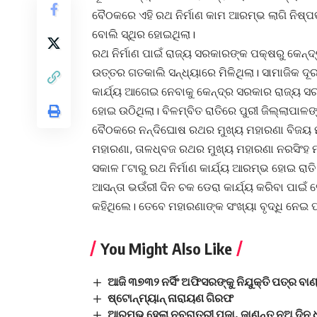
ବୈଠକରେ ଏହି ରଥ ନିର୍ମାଣ କାମ ଆରମ୍ଭ ଲାଗି ନିଷ୍ପତ
ବୋଲି ସ୍ଥିର ହୋଇଥିଲା।
ରଥ ନିର୍ମାଣ ପାଇଁ ରାଜ୍ୟ ସରକାରଙ୍କ ପକ୍ଷରୁ କେନ୍
ଉତ୍ତର ଗତକାଲି ସନ୍ଧ୍ୟାରେ ମିଳିଥିଲା। ସାମାଜିକ ଦୂ
କାର୍ଯ୍ୟ ଆଗେଇ ନେବାକୁ କେନ୍ଦ୍ର ସରକାର ରାଜ୍ୟ ସ
ହୋଇ ଉଠିଥିଲା। ବିଳମ୍ବିତ ରାତିରେ ପୁରୀ ଜିଲ୍ଲାପା
ବୈଠକରେ ନନ୍ଦିଘୋଷ ରଥର ମୁଖ୍ୟ ମହାରଣା ବିଜୟ 
ମହାରଣା, ତାଳଧ୍ବଜ ରଥର ମୁଖ୍ୟ ମହାରଣା ନରସିଂହ ମ
ସକାଳ ୮ଟାରୁ ରଥ ନିର୍ମାଣ କାର୍ଯ୍ୟ ଆରମ୍ଭ ହୋଇ ରାତ
ଆସନ୍ତା ଭଉଁରୀ ଦିନ ଚକ ଡେରା କାର୍ଯ୍ୟ କରିବା ପାଇଁ
କହିଥିଲେ। ତେବେ ମହାରଣାଙ୍କ ସଂଖ୍ୟା ବୃଦ୍ଧି ନେଇ 
You Might Also Like
ଆଜି ୩୭୩୨ ନର୍ସିଂ ଅଫିସରଙ୍କୁ ନିଯୁକ୍ତି ପତ୍ର ବ
ଷ୍ଟୋନ୍‌ମ୍ୟାନ୍‌ ନାରାୟଣ ଗିରଫ
ଆରମ୍ଭ ହେଲା ନବରାତ୍ରୀ ପୂଜା, ଜାଣନ୍ତୁ ନଅ ଦିନ 