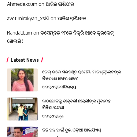
Ahmedexcum
on
ଆଜିର ରାଶିଫଳ
avet mirakyan_xsKi
on
ଆଜିର ରାଶିଫଳ
RandallLam
on
ଡସେମ୍ବର ୧୮ରେ ବିକ୍ରି ହେବେ କ୍ରକେଟ୍
ଖେଳାଳି !
Latest News
ଜେଲ୍ ଗଲେ ସରପଞ୍ଚ ଚାମେଲି, ମାଜିଷ୍ଟ୍ରେଟଙ୍କ
ନିକଟରେ ହାଜର ହେବେ
ଅପରାଧ
ରାଜନୀତି
ରାଜ୍ୟ
କାଠଯୋଡ଼ିରୁ ଡାକ୍ତରୀ ଛାତ୍ରୀଙ୍କ ମୃତଦେହ
ମିଳିବା ଘଟଣା
ଅପରାଧ
ରାଜ୍ୟ
ଡିଜି ପଦ ପାଇଁ ଦୁଇ ଓଡ଼ିଆ ଆଇପିଏସ୍