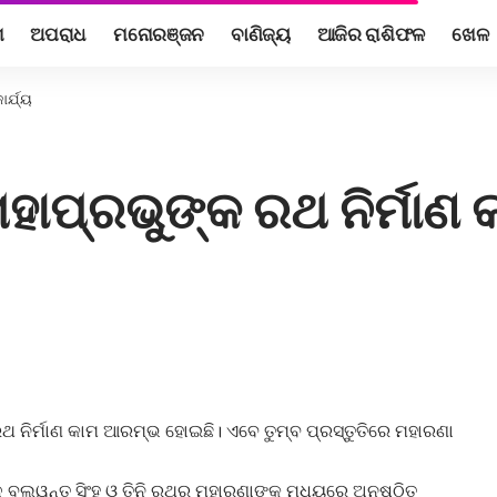
ଶ
ଅପରାଧ
ମନୋରଞ୍ଜନ
ବାଣିଜ୍ୟ
ଆଜିର ରାଶିଫଳ
ଖେଳ
ର୍ଯ୍ୟ
ାପ୍ରଭୁଙ୍କ ରଥ ନିର୍ମାଣ କା
 ନିର୍ମାଣ କାମ ଆରମ୍ଭ ହୋଇଛି। ଏବେ ତୁମ୍ବ ପ୍ରସ୍ତୁତିରେ ମହାରଣା
ାଳ ବଲୱନ୍ତ ସିଂହ ଓ ତିନି ରଥର ମହାରଣାଙ୍କ ମଧ୍ୟରେ ଅନୁଷ୍ଠିତ