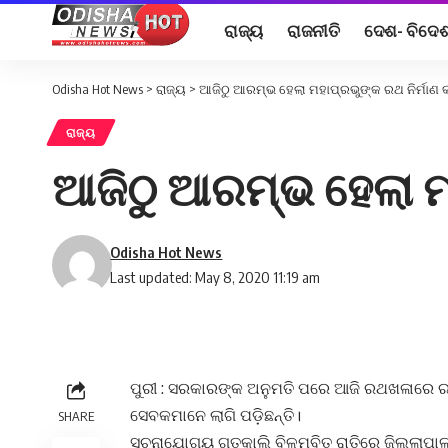
ରାଜ୍ୟ
ରାଜନୀତି
ଦେଶ- ବିଦେ
Odisha Hot News
>
ରାଜ୍ୟ
>
ଆଜିଠୁ ଆରମ୍ଭ ହେଲା ମହାପ୍ରଭୁଙ୍କ ରଥ ନିର୍ମାଣ କା
ରାଜ୍ୟ
ଆଜିଠୁ ଆରମ୍ଭ ହେଲା ମହ
Odisha Hot News
Last updated: May 8, 2020 11:19 am
ପୁରୀ : ସରକାରଙ୍କ ଅନୁମତି ପରେ ଆଜି ରଥଖଳାରେ ରଥ
ସେବକମାନେ ଲାଗି ପଡ଼ିଛନ୍ତି।
SHARE
ସୂଚନାଯୋଗ୍ୟ ଗତକାଲି ବିଳମ୍ବିତ ରାତିରେ ଜିଲ୍ଲାପ