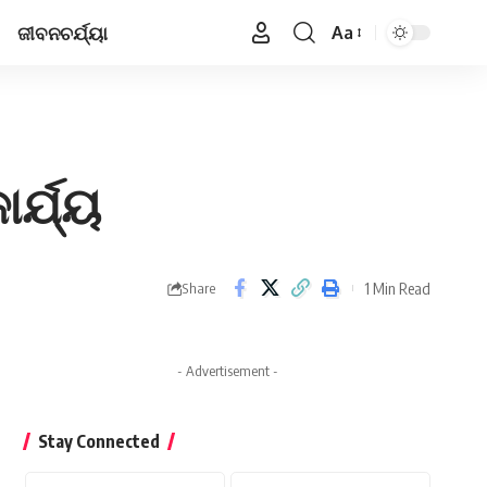
ଜୀବନଚର୍ଯ୍ୟା
Aa
Font
Resizer
ର୍ଯ୍ୟ
1 Min Read
Share
- Advertisement -
Stay Connected