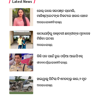
Latest News
ଜେଲ୍ ଗଲେ ସରପଞ୍ଚ ଚାମେଲି,
ମାଜିଷ୍ଟ୍ରେଟଙ୍କ ନିକଟରେ ହାଜର ହେବେ
ଅପରାଧ
ରାଜନୀତି
ରାଜ୍ୟ
କାଠଯୋଡ଼ିରୁ ଡାକ୍ତରୀ ଛାତ୍ରୀଙ୍କ ମୃତଦେହ
ମିଳିବା ଘଟଣା
ଅପରାଧ
ରାଜ୍ୟ
ଡିଜି ପଦ ପାଇଁ ଦୁଇ ଓଡ଼ିଆ ଆଇପିଏସ୍
ଜୀବନଚର୍ଯ୍ୟା
ରାଜନୀତି
ରାଜ୍ୟ
ହାଇୱାକୁ ପିଟିଲା ବିଏମଡବ୍ଲୁ କାର,୨ ମୃତ
ଅପରାଧ
ରାଜ୍ୟ