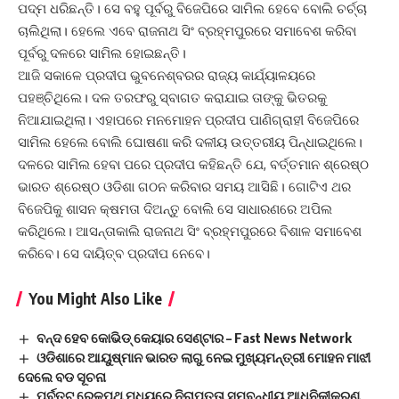
ପଦ୍ମ ଧରିଛନ୍ତି। ସେ ବହୁ ପୂର୍ବରୁ ବିଜେପିରେ ସାମିଲ ହେବେ ବୋଲି ଚର୍ଚ୍ଚା
ଚାଲିଥିଲା। ହେଲେ ଏବେ ରାଜନାଥ ସିଂ ବ୍ରହ୍ମପୁରରେ ସମାବେଶ କରିବା
ପୂର୍ବରୁ ଦଳରେ ସାମିଲ ହୋଇଛନ୍ତି।
ଆଜି ସକାଳେ ପ୍ରଦୀପ ଭୁବନେଶ୍ବରର ରାଜ୍ୟ କାର୍ଯ୍ୟାଳୟରେ
ପହଞ୍ଚିଥିଲେ। ଦଳ ତରଫରୁ ସ୍ବାଗତ କରାଯାଇ ତାଙ୍କୁ ଭିତରକୁ
ନିଆଯାଇଥିଲା। ଏହାପରେ ମନମୋହନ ପ୍ରଦୀପ ପାଣିଗ୍ରାହୀ ବିଜେପିରେ
ସାମିଲ ହେଲେ ବୋଲି ଘୋଷଣା କରି ଦଳୀୟ ଉତ୍ତରୀୟ ପିନ୍ଧାଇଥିଲେ।
ଦଳରେ ସାମିଲ ହେବା ପରେ ପ୍ରଦୀପ କହିଛନ୍ତି ଯେ, ବର୍ତ୍ତମାନ ଶ୍ରେଷ୍ଠ
ଭାରତ ଶ୍ରେଷ୍ଠ ଓଡିଶା ଗଠନ କରିବାର ସମୟ ଆସିଛି। ଗୋଟିଏ ଥର
ବିଜେପିକୁ ଶାସନ କ୍ଷମତା ଦିଅନ୍ତୁ ବୋଲି ସେ ସାଧାରଣରେ ଅପିଲ
କରିଥିଲେ। ଆସନ୍ତାକାଲି ରାଜନାଥ ସିଂ ବ୍ରହ୍ମପୁରରେ ବିଶାଳ ସମାବେଶ
କରିବେ। ସେ ଦାୟିତ୍ବ ପ୍ରଦୀପ ନେବେ।
You Might Also Like
ବନ୍ଦ ହେବ କୋଭିଡ୍ କେୟାର ସେଣ୍ଟାର – Fast News Network
ଓଡିଶାରେ ଆୟୁଷ୍ମାନ ଭାରତ ଲାଗୁ ନେଇ ମୁଖ୍ୟମନ୍ତ୍ରୀ ମୋହନ ମାଝୀ
ଦେଲେ ବଡ ସୂଚନା
ପୂର୍ବତଟ ରେଳପଥ ମଧ୍ୟରେ ନିରାପତ୍ତା ସମ୍ବନ୍ଧୀୟ ଆଧୁନିକୀକରଣ