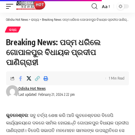
Aa
Font
Resizer
Odisha Hot News
>
ରାଜ୍ୟ
>
Breaking News: ପଦ୍ମ ଧରିଲେ ଗୋପାଳପୁର ବିଧାୟକ ପ୍ରଦୀପ ପାଣିଗ୍ରାହୀ
ରାଜ୍ୟ
Breaking News: ପଦ୍ମ ଧରିଲେ
ଗୋପାଳପୁର ବିଧାୟକ ପ୍ରଦୀପ
ପାଣିଗ୍ରାହୀ
1 Min Read
Odisha Hot News
Last updated: February 21, 2024 2:22 pm
ଭୁବନେଶ୍ବର
: ସବୁ ଚର୍ଚ୍ଚା ଶେଷ କରି ଆଜି ଭୁବନେଶ୍ବରର ବିଜେପି
କାର୍ଯ୍ୟାଳୟରେ ଦଳରେ ସାମିଲ ହୋଇଛନ୍ତି ଗୋପାଳପୁର ବିଧାୟକ ପ୍ରଦୀପ
ପାଣିଗ୍ରାହୀ। ବିଜେପି ସଭାପତି ମନମୋହନ ସାମଲଙ୍କ ଉପସ୍ଥିତିରେ ସେ