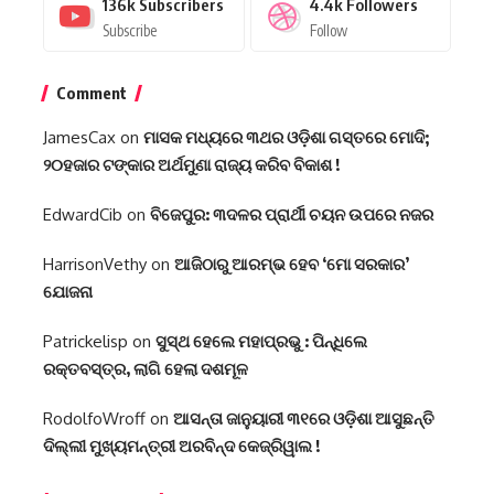
136k
Subscribers
4.4k
Followers
Subscribe
Follow
Comment
JamesCax
on
ମାସକ ମଧ୍ୟରେ ୩ଥର ଓଡ଼ିଶା ଗସ୍ତରେ ମୋଦି;
୨୦ହଜାର ଟଙ୍କାର ଅର୍ଥମୁଣା ରାଜ୍ୟ କରିବ ବିକାଶ !
EdwardCib
on
ବିଜେପୁର: ୩ଦଳର ପ୍ରାର୍ଥୀ ଚୟନ ଉପରେ ନଜର
HarrisonVethy
on
ଆଜିଠାରୁ ଆରମ୍ଭ ହେବ ‘ମୋ ସରକାର’
ଯୋଜନା
Patrickelisp
on
ସୁସ୍ଥ ହେଲେ ମହାପ୍ରଭୁ : ପିନ୍ଧିଲେ
ରକ୍ତବସ୍ତ୍ର, ଲାଗି ହେଲା ଦଶମୂଳ
RodolfoWroff
on
ଆସନ୍ତା ଜାନୁୟାରୀ ୩୧ରେ ଓଡ଼ିଶା ଆସୁଛନ୍ତି
ଦିଲ୍ଲୀ ମୁଖ୍ୟମନ୍ତ୍ରୀ ଅରବିନ୍ଦ କେଜ୍ରିୱାଲ !