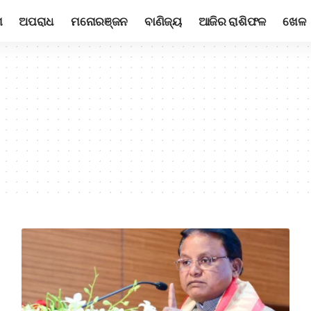
ଶ
ଅପରାଧ
ମନୋରଞ୍ଜନ
ବାଣିଜ୍ୟ
ଆଜିର ରାଶିଫଳ
ଖେଳ