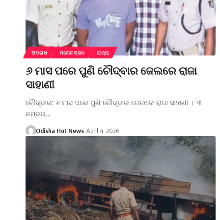
ଅପରାଧ
ମନୋରଞ୍ଜନ
ରାଜ୍ୟ
୬ ମାସ ପରେ ପୁଣି ଚୌଦ୍ବାର ଜେଲରେ ରାଜା
ସାହାଣୀ
ଚୌଦ୍ବାର: ୬ ମାସ ପରେ ପୁଣି ଚୌଦ୍ବାର ଜେଲରେ ରାଜା ସାହାଣୀ । ୩
ନମ୍ବର…
Odisha Hot News
April 4, 2026