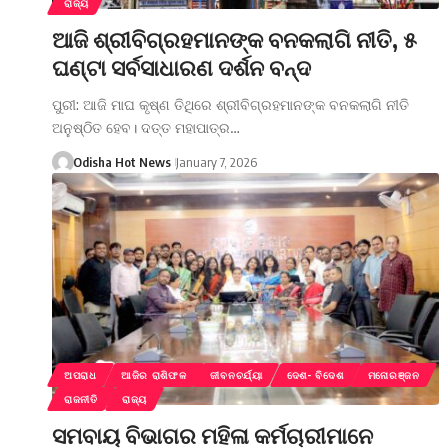
ରାଜ୍ୟ
ଆଜି ଶ୍ରୀବିଗ୍ରହମାନଙ୍କ ବନକଲାଗି ନୀତି, ୫
ଘଣ୍ଟା ସର୍ବସାଧାରଣ ଦର୍ଶନ ବନ୍ଦ
ପୁରୀ: ଆଜି ମାଘ କୃଷ୍ଣ ତିଥିରେ ଶ୍ରୀବିଗ୍ରହମାନଙ୍କ ବନକଲାଗି ନୀତି
ଅନୁଷ୍ଠିତ ହେବ। ଦତ୍ତ ମହାପାତ୍ର…
Odisha Hot News
January 7, 2026
ଅପରାଧ
ଆଜିର ରାଶିଫଳ
ଜୀବନଚର୍ଯ୍ୟା
ଦେଶ- ବିଦେଶ
ମନୋରଞ୍ଜନ
ରାଜନୀତି
ରାଜ୍ୟ
ସମବାୟ ବିଭାଗର ମହିଳା କର୍ମଚାରୀମାନେ