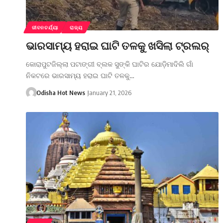
ଜୀବନଚର୍ଯ୍ୟା
ରାଜ୍ୟ
ଭାରସାମ୍ୟ ହରାଇ ଘାଟି ତଳକୁ ଖସିଲା ଟ୍ରଲର୍
କୋରାପୁଟଜିଲ୍ଲା ପଟାଙ୍ଗୀ ବ୍ଲକ ସୁଙ୍କି ଘାଟିର ଯୋଡ଼ିମାଦିଲି ଗାଁ
ନିକଟରେ ଭାରସାମ୍ୟ ହରାଇ ଘାଟି ତଳକୁ…
Odisha Hot News
January 21, 2026