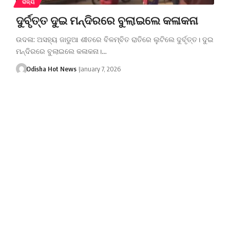
ରାଜ୍ୟ
ଦୁର୍ବୃତ୍ତ ଦୁଇ ମନ୍ଦିରରେ ବୁଲାଇଲେ କଳାକନା
ଉଦଳା: ଅସହ୍ୟ ଜାଡୁଆ ଶୀତରେ ବିଳମ୍ବିତ ରାତିରେ ଲୁଟିଲେ ଦୁର୍ବୃତ୍ତ। ଦୁଇ
ମନ୍ଦିରରେ ବୁଲାଇଲେ କଳାକନା।…
Odisha Hot News
January 7, 2026