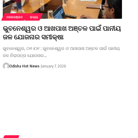
ମନୋରଞ୍ଜନ
ରାଜ୍ୟ
ଭୁବନେଶ୍ୱର ଓ ଆଖପାଖ ଅଞ୍ଚଳ ପାଇଁ ପାନୀୟ
ଜଳ ଯୋଜନାର ସମୀକ୍ଷା
ଭୁବନେଶ୍ୱର, ୦୭।୦୧ : ଭୁବନେଶ୍ୱର ଓ ଆଖପାଖ ଅଞ୍ଚଳ ପାଇଁ ପାନୀୟ
ଜଳ ନିରାପତ୍ତା ଯୋଜନାର…
Odisha Hot News
January 7, 2026