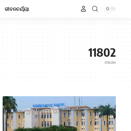
ଜୀବନଚର୍ଯ୍ୟା
11802
Articles