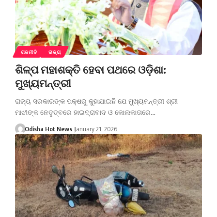
ରାଜନୀତି
ରାଜ୍ୟ
ଶିଳ୍ପ ମହାଶକ୍ତି ହେବା ପଥରେ ଓଡ଼ିଶା:
ମୁଖ୍ୟମନ୍ତ୍ରୀ
ରାଜ୍ୟ ସରକାରଙ୍କ ପକ୍ଷରୁ କୁହାଯାଇଛି ଯେ ମୁଖ୍ୟମନ୍ତ୍ରୀ ଶ୍ରୀ
ମାଝୀଙ୍କ ନେତୃତ୍ବରେ ହାଇଦ୍ରାବାଦ ଓ କୋଲକାତାରେ…
Odisha Hot News
January 21, 2026