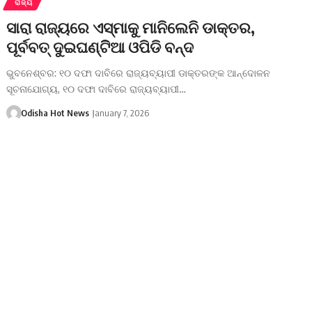
ରାଜ୍ୟ
ସାରା ରାଜ୍ୟରେ ଏସ୍‌ମାକୁ ମାନିଲେନି ଡାକ୍ତର,
ପୂର୍ବବତ୍ ଦୁଇଘଣ୍ଟିିଆ ଓପିଡି ବନ୍ଦ
ଭୁବନେଶ୍ବର: ୧୦ ଦଫା ଦାବିରେ ରାଜ୍ୟବ୍ୟାପୀ ଡାକ୍ତରଙ୍କ ଆନ୍ଦୋଳନ
ସୂଚନାଯୋଗ୍ୟ, ୧୦ ଦଫା ଦାବିରେ ରାଜ୍ୟବ୍ୟାପୀ…
Odisha Hot News
January 7, 2026