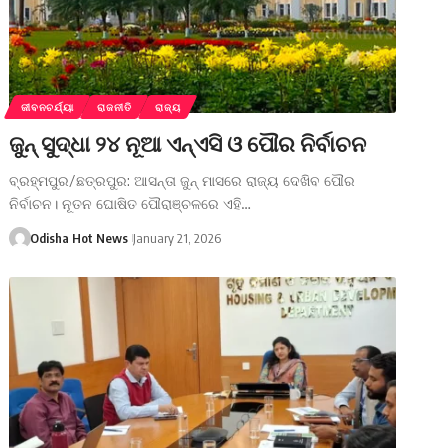
ଜୀବନଚର୍ଯ୍ୟା
ରାଜନୀତି
ରାଜ୍ୟ
ଜୁନ୍‌ ସୁଦ୍ଧା ୨୪ ନୂଆ ଏନ୍‌ଏସି ଓ ପୌର ନିର୍ବାଚନ
ବ୍ରହ୍ମପୁର/ଛତ୍ରପୁର: ଆସନ୍ତା ଜୁନ୍‌ ମାସରେ ରାଜ୍ୟ ଦେଖିବ ପୌର
ନିର୍ବାଚନ। ନୂତନ ଘୋଷିତ ପୌରାଞ୍ଚଳରେ ଏହି…
Odisha Hot News
January 21, 2026