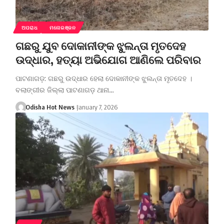
ଅପରାଧ
ମନୋରଞ୍ଜନ
ଗଛରୁ ଯୁବ ଦୋକାନୀଙ୍କ ଝୁଲନ୍ତା ମୃତଦେହ
ଉଦ୍ଧାର, ହତ୍ୟା ଅଭିଯୋଗ ଆଣିଲେ ପରିବାର
ପାଟଣାଗଡ଼: ଗଛରୁ ଉଦ୍ଧାର ହେଲା ଦୋକାନୀଙ୍କ ଝୁଲନ୍ତା ମୃତଦେହ ।
ବଲାଙ୍ଗୀର ଜିଲ୍ଲା ପାଟଣାଗଡ଼ ଥାନା…
Odisha Hot News
January 7, 2026