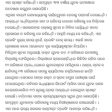
ଏହା ସ୍ପଷ୍ଟ କରିଛନ୍ତି। ସମ୍ପୃକ୍ତ ୩୩ ବର୍ଷୀୟ ଯୁବକ ଇଟାଲୀରେ
ଗବେଷଣା କରୁଥିବା ଜଣାପଡ଼ିଛି।
ଏଥିସହ ବାଗ୍‌ଚୀ ଗଣମାଧ୍ୟମକୁ ଦାୟିତ୍ୱବାନ ହେବାକୁ ପରାମର୍ଶ ଦେଇଛନ୍ତି।
ଆକ୍ରାନ୍ତ ସନ୍ଦିଗ୍ଧଙ୍କ ନାମ ଓ ପରିଚୟ ଗୋପନ ରଖିବାକୁ ସେ ନିର୍ଦ୍ଦେଶ
ଦେଇଛନ୍ତି। ସରକାରଙ୍କ ପକ୍ଷରୁ ସୂଚନା ନ ମିଳିବା ପର୍ଯ୍ୟନ୍ତ ଖବର
ପ୍ରସାରଣ ନ କରିବାକୁ ସେ କହିଛନ୍ତି। ଆହୁରି ମଧ୍ୟ ସେ କହିଛନ୍ତି, ଏହା
ବ୍ରେକିଂ ନ୍ୟୁଜ୍‌ ସମୟ ନୁହେଁ, ବ୍ରେକିଂ ନେସ୍‌ ସମୟ। ଏଭଳି ଖବର
ପ୍ରସାରଣ କଲେ ଆଇନଗତ ଦୃଢ କାର୍ଯ୍ୟାନୁଷ୍ଠାନ ନିଆଯିବ।
ମିଳିଥିବା ସୂଚନା ଅନୁଯାୟୀ, ଉକ୍ତ ଯୁବକ ଗତ ୬ ତାରିଖରେ ଇଟାଲୀରୁ
ଦିଲ୍ଲୀକୁ ଫେରିଥିଲେ। ଦିଲ୍ଲୀରେ କ୍ବାରେଣ୍ଟିନ୍‌ରେ କିଛିଦିନ ରହିବା ପରେ
୧୨ ତାରିଖରେ ଟ୍ରେନ୍‌ ଯୋଗେ ଭୁବନେଶ୍ବର ଆସିଥିଲେ। ଥଣ୍ଡା, ଜ୍ବର ନ
ଛାଡିବାରୁ ୧୩ ତାରିଖରେ ତାଙ୍କୁ କ୍ୟାପିଟାଲ ହସ୍ପିଟାଲରେ ଭର୍ତ୍ତି
ଯାଇଥିଲା। ସେଠାରେ ତାଙ୍କ ରକ୍ତ ଓ ସ୍ବାବ ନମୁନା ପରୀକ୍ଷା ପାଇଁ
ପଠାଯାଇଥିଲା। ରବିବାର ସନ୍ଧ୍ୟାରେ ରିପୋର୍ଟ ଆସିବା ପରେ ଯୁବକ ଜଣକ
କରୋନା(କୋଭିଡ-୧୯) ଭୂତାଣୁ ଦ୍ବାରା ଆକ୍ରାନ୍ତ ହୋଇଥିବା ସ୍ପଷ୍ଟ
ହୋଇଛି। ବର୍ତ୍ତମାନ ତାଙ୍କ ସ୍ବାସ୍ଥ୍ୟାବସ୍ଥା ସ୍ଥିର ଥିବା ଜଣାପଡ଼ିଛି।
ସମ୍ପୃକ୍ତ ଯୁବକଙ୍କ ପରିବାରକୁ ମଧ୍ୟ ନିରୀକ୍ଷଣରେ ରଖାଯାଇଛି। ।
ଏହା ପରେ ରାଜ୍ୟ ସରକାର କଣ୍ଟାକ୍ଟ ଟ୍ରେସିଂ ଆରମ୍ଭ କରିଛନ୍ତି।