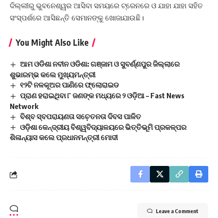
ଦିଲ୍ଲୀରୁ ଭୁବନେଶ୍ୱର ଆସିବା ସମୟରେ ଟ୍ରେନରେ ଓ ଯାହା ଯାହା ସହିତ
ସଂସ୍ପର୍ଶରେ ଆସିଛନ୍ତି ସେମାନଙ୍କୁ ଖୋଜାଯାଉଛି।
You Might Also Like
ଆମ ଓଡିଶା ନବୀନ ଓଡିଶା: ଗଞ୍ଜାମ ଓ ସୁବର୍ଣ୍ଣପୁର ଜିଲ୍ଲାରେ
ଶୁଭାରମ୍ଭ କଲେ ମୁଖ୍ୟମନ୍ତ୍ରୀ
୧୨ଟି ନଳକୂଅର ପାଣିରେ ଫ୍ଲୋରାଇଡ
ପ୍ରାଣ ହରାଇଥିବା ୮ ଜଣଙ୍କ ମଧ୍ୟରେ ୨ ଓଡ଼ିଆ – Fast News
Network
ବିଶ୍ବ ସ୍ବପରାୟଣତା ସଚ଼େତନତା ଦିବସ ପାଳିତ
ଓଡ଼ିଶା କେନ୍ଦ୍ରୀୟ ବିଶ୍ୱବିଦ୍ୟାଳୟରେ ଭିତ୍ତିଭୂମି ପ୍ରକଳ୍ପର
ଶିଳାନ୍ୟାସ କଲେ ପ୍ରଧାନମନ୍ତ୍ରୀ ମୋଦୀ
Leave a Comment