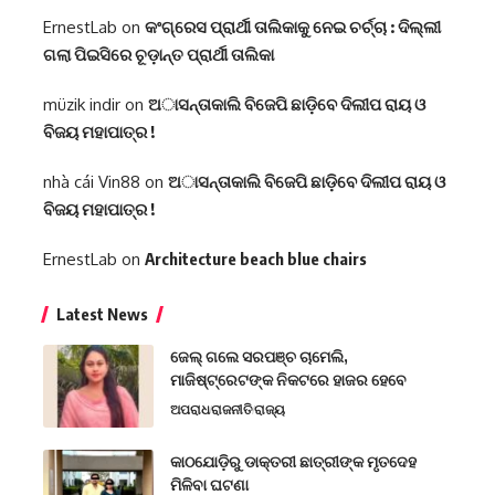
ErnestLab
on
କଂଗ୍ରେସ ପ୍ରାର୍ଥୀ ତାଲିକାକୁ ନେଇ ଚର୍ଚ୍ଚା : ଦିଲ୍ଲୀ
ଗଲା ପିଇସିରେ ଚୂଡ଼ାନ୍ତ ପ୍ରାର୍ଥୀ ତାଲିକା
müzik indir
on
ଅାସନ୍ତାକାଲି ବିଜେପି ଛାଡ଼ିବେ ଦିଲୀପ ରାୟ ଓ
ବିଜୟ ମହାପାତ୍ର !
nhà cái Vin88
on
ଅାସନ୍ତାକାଲି ବିଜେପି ଛାଡ଼ିବେ ଦିଲୀପ ରାୟ ଓ
ବିଜୟ ମହାପାତ୍ର !
ErnestLab
on
Architecture beach blue chairs
Latest News
ଜେଲ୍ ଗଲେ ସରପଞ୍ଚ ଚାମେଲି,
ମାଜିଷ୍ଟ୍ରେଟଙ୍କ ନିକଟରେ ହାଜର ହେବେ
ଅପରାଧ
ରାଜନୀତି
ରାଜ୍ୟ
କାଠଯୋଡ଼ିରୁ ଡାକ୍ତରୀ ଛାତ୍ରୀଙ୍କ ମୃତଦେହ
ମିଳିବା ଘଟଣା