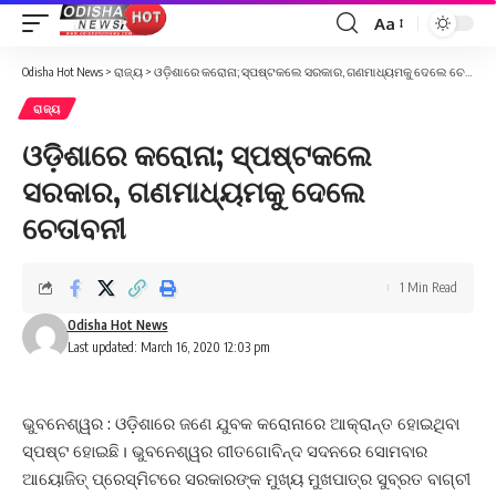
Aa
Font
Resizer
Odisha Hot News
>
ରାଜ୍ୟ
>
ଓଡ଼ିଶାରେ କରୋନା; ସ୍ପଷ୍ଟକଲେ ସରକାର, ଗଣମାଧ୍ୟମକୁ ଦେଲେ ଚେତାବନୀ
ରାଜ୍ୟ
ଓଡ଼ିଶାରେ କରୋନା; ସ୍ପଷ୍ଟକଲେ
ସରକାର, ଗଣମାଧ୍ୟମକୁ ଦେଲେ
ଚେତାବନୀ
1 Min Read
Odisha Hot News
Last updated: March 16, 2020 12:03 pm
ଭୁବନେଶ୍ୱର : ଓଡ଼ିଶାରେ ଜଣେ ଯୁବକ କରୋନାରେ ଆକ୍ରାନ୍ତ ହୋଇଥିବା
ସ୍ପଷ୍ଟ ହୋଇଛି। ଭୁବନେଶ୍ୱର ଗୀତଗୋବିନ୍ଦ ସଦନରେ ସୋମବାର
ଆୟୋଜିତ୍‌ ପ୍ରେସ୍‌ମିଟରେ ସରକାରଙ୍କ ମୁଖ୍ୟ ମୁଖପାତ୍ର ସୁବ୍ରତ ବାଗ୍‌ଚୀ