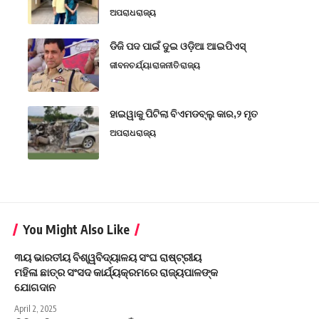
ଅପରାଧ
ରାଜ୍ୟ
ଡିଜି ପଦ ପାଇଁ ଦୁଇ ଓଡ଼ିଆ ଆଇପିଏସ୍
ଜୀବନଚର୍ଯ୍ୟା
ରାଜନୀତି
ରାଜ୍ୟ
ହାଇୱାକୁ ପିଟିଲା ବିଏମଡବ୍ଲୁ କାର,୨ ମୃତ
ଅପରାଧ
ରାଜ୍ୟ
You Might Also Like
୩ୟ ଭାରତୀୟ ବିଶ୍ୱବିଦ୍ୟାଳୟ ସଂଘ ରାଷ୍ଟ୍ରୀୟ
ମହିଳା ଛାତ୍ର ସଂସଦ କାର୍ଯ୍ୟକ୍ରମରେ ରାଜ୍ୟପାଳଙ୍କ
ଯୋଗଦାନ
April 2, 2025