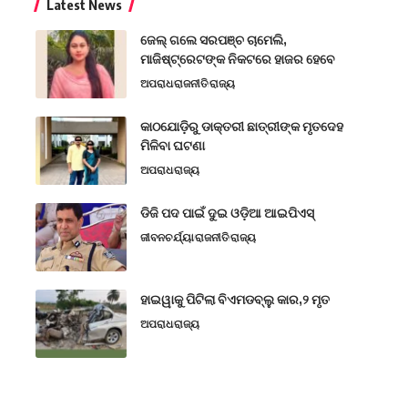
Latest News
ଜେଲ୍ ଗଲେ ସରପଞ୍ଚ ଚାମେଲି,
ମାଜିଷ୍ଟ୍ରେଟଙ୍କ ନିକଟରେ ହାଜର ହେବେ
ଅପରାଧ
ରାଜନୀତି
ରାଜ୍ୟ
କାଠଯୋଡ଼ିରୁ ଡାକ୍ତରୀ ଛାତ୍ରୀଙ୍କ ମୃତଦେହ
ମିଳିବା ଘଟଣା
ଅପରାଧ
ରାଜ୍ୟ
ଡିଜି ପଦ ପାଇଁ ଦୁଇ ଓଡ଼ିଆ ଆଇପିଏସ୍
ଜୀବନଚର୍ଯ୍ୟା
ରାଜନୀତି
ରାଜ୍ୟ
ହାଇୱାକୁ ପିଟିଲା ବିଏମଡବ୍ଲୁ କାର,୨ ମୃତ
ଅପରାଧ
ରାଜ୍ୟ