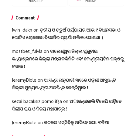
Subscribe
Follow
Comment
1win_dakn
on
ତୃତୀୟ ଓ ଚତୁର୍ଥ ପର୍ଯ୍ୟାୟର ଆଉ ୯ ବିଧାନସଭା ଓ
ଗୋଟିଏ ଲୋକସଭା ବିଜେଡିର ପ୍ରାର୍ଥୀ ତାଲିକା ଘୋଷଣା ।
mostbet_fuMa
on
ବାଲେଶ୍ୱର ଜିଲ୍ଲା ପୁରୁବାଇ
କନ୍ୟାଶ୍ରମରେ ଜିଲ୍ଲା ମଙ୍ଗଳକିମିଟି ଏବଂ କେନ୍ଦ୍ରୀୟଟିମ ପକ୍ଷରୁ
ଚଢାଉ !
JeremyBiole
on
ଆସନ୍ତା ଜାନୁୟାରୀ ୩୧ରେ ଓଡ଼ିଶା ଆସୁଛନ୍ତି
ଦିଲ୍ଲୀ ମୁଖ୍ୟମନ୍ତ୍ରୀ ଅରବିନ୍ଦ କେଜ୍ରିୱାଲ !
sezai bacaksız porno ifşa
on
ଅାସନ୍ତାକାଲି ବିଜେପି ଛାଡ଼ିବେ
ଦିଲୀପ ରାୟ ଓ ବିଜୟ ମହାପାତ୍ର !
JeremyBiole
on
କଟକର ଏସ୍‌ସିବିକୁ ଆସିବେ ଜଗା-ବଳିଆ