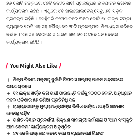
୭୬ କୋଟି ଟଙ୍କାରେ ୪୭ଟି ଜନହିତକାରୀ ପ୍ରକଳ୍ପର ଉଦଘାଟନ କରିବାର
କାର୍ଯ୍ୟକ୍ରମ ରହିଛି । ଏଥିରେ ୪ଟି ହାଇଭୋଲଟେଜ୍ ସେତୁ, ୬ଟି ସଡ଼କ
ପ୍ରକଳ୍ପ ରହିଛି । ସେହିପରି କଂଟାମାଳରେ ୩୧୦ କୋଟି ୫୯ ଲକ୍ଷ ଟଙ୍କା
ବ୍ୟୟରେ ୧୦ଟି ଏହାସହ ବୌଦ୍ଧରେ ୨୮ଟି ପ୍ରକଳ୍ପର ଶିଳାନ୍ୟାସ କରିବେ
ନବୀନ । ଏହାସହ ସେଠାରେ ସାଧାରଣ ସଭାରେ ଉଦବୋଧନ ଦେବାର
କାର୍ଯ୍ୟକ୍ରମ ରହିଛି ।
You Might Also Like
ଶିଳ୍ପ ବିଭାଗ ପକ୍ଷରୁ ଦୁର୍ନୀତି ନିବାରଣ ସପ୍ତାହ ପାଳନ ଅବସରରେ
ଶପଥ ଗ୍ରହଣ
୧୧ ଲକ୍ଷ ଖର୍ଚ୍ଚ କରି ଚାଷୀ ପାଉଛନ୍ତି ବର୍ଷକୁ ୨୦୦୦ କୋଟି, ଅନୁଧ୍ୟାନ
କଲେ ଓଡିଶାର ୫୭ ଜଣିଆ ପ୍ରତିନିଧି ଦଳ
ରାଜ୍ୟବାସୀଙ୍କୁ ମୁଖ୍ୟମନ୍ତ୍ରୀଙ୍କ ଭିଡିଓ ବାର୍ତ୍ତା : ଆହୁରି ସାବଧାନ
ହେବାକୁ ପଡ଼ିବ
ଗଣିତ-ବିଜ୍ଞାନ ପ୍ରଦର୍ଶନୀ, ଶିକ୍ଷଣ ସାମଗ୍ରୀ କର୍ମଶାଳା ଓ ‘ଆମ ସଂସ୍କୃତି
ଆମ ଖେଳନା’ କାର୍ଯ୍ୟକ୍ରମ ଅନୁଷ୍ଠିତ
୪୧ କେଜି ଗଞ୍ଜେଇ ଜବତ: କାର ଓ ଚାଲାଣକାରୀ ଗିରଫ