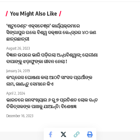
You Might Also Like
‘ଷ୍ଟୁଡେଣ୍ଟ ଏକ୍ସଚେଞ୍ଜ’ କାର୍ଯ୍ୟକ୍ରମରେ
ସିଙ୍ଗାପୁର ଗଲେ ବିଶ୍ୱ ଦକ୍ଷତା କେନ୍ଦ୍ରର ୪୦ ଜଣ
ଛାତ୍ରଛାତ୍ରୀ
August 26, 2023
ବିଜ୍ଞାନ ଉପରେ ଭାରି ପଡ଼ିଗଲା ଅନ୍ଧବିଶ୍ୱାସ; ରୋଗୀଣା
ବାପାଙ୍କୁ ଝଡ଼ାଫୁଙ୍କା ଜୀବନ ନେଲା !
January 24, 2019
କଂଗ୍ରେସ ଘୋଷଣା କଲା ଆଠଟି ସାଂସଦ ପ୍ରାର୍ଥୀଙ୍କ
ନାମ, ଜାଣନ୍ତୁ ସେମାନେ କିଏ
April 2, 2024
ଭାରତରେ ଜନସଂଖ୍ୟାର ୬ ରୁ ୭ ପ୍ରତିଶତ ଲୋକ ଦନ୍ତ
ଚିକିତ୍ସକଙ୍କ ପାଖକୁ ଯାଆନ୍ତି: ବିଶେଷଜ୍ଞ
December 16, 2023