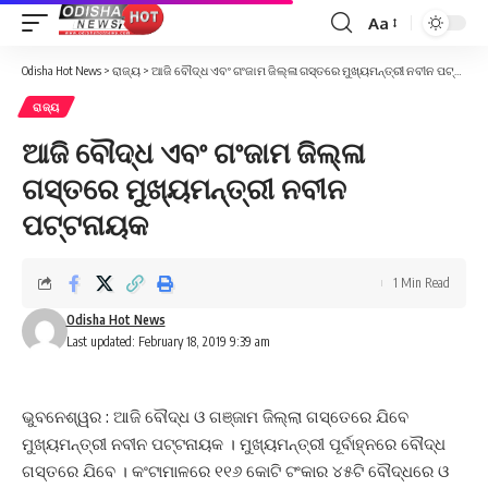
Aa
Font
Resizer
Odisha Hot News
>
ରାଜ୍ୟ
>
ଆଜି ବୌଦ୍ଧ ଏବଂ ଗଂଜାମ ଜିଲ୍ଳା ଗସ୍ତରେ ମୁଖ୍ୟମନ୍ତ୍ରୀ ନବୀନ ପଟ୍ଟନାୟକ
ରାଜ୍ୟ
ଆଜି ବୌଦ୍ଧ ଏବଂ ଗଂଜାମ ଜିଲ୍ଳା
ଗସ୍ତରେ ମୁଖ୍ୟମନ୍ତ୍ରୀ ନବୀନ
ପଟ୍ଟନାୟକ
1 Min Read
Odisha Hot News
Last updated: February 18, 2019 9:39 am
ଭୁବନେଶ୍ୱର : ଆଜି ବୌଦ୍ଧ ଓ ଗଞ୍ଜାମ ଜିଲ୍ଲା ଗସ୍ତେରେ ଯିବେ
ମୁଖ୍ୟମନ୍ତ୍ରୀ ନବୀନ ପଟ୍ଟନାୟକ । ମୁଖ୍ୟମନ୍ତ୍ରୀ ପୂର୍ବାହ୍ନରେ ବୌଦ୍ଧ
ଗସ୍ତରେ ଯିବେ । କଂଟାମାଳରେ ୧୧୬ କୋଟି ଟଂକାର ୪୫ଟି ବୌଦ୍ଧରେ ଓ