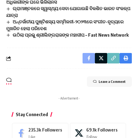
ଅଧିକାରୀଙ୍କ ଘରେ ଭିଜିଲାନସ
ଗ୍ରାମାଞ୍ଚଳରେ ସ୍ୱାସ୍ଥ୍ୟ ସେବା ଯୋଗାଉଛି ବିକଶିତ ଭାରତ ସଂକଳ୍ପ
ଯାତ୍ରା
ଅନ୍ତର୍ଜାତୀୟ ପୁଷ୍ଟିଶସ୍ୟ ସମ୍ମିଳନୀ-୨୦୨୩ରେ ସଂଗୀତ-ନୃତ୍ୟରେ
ମୁଖରିତ ହେଲା ପରିବେଶ
ଉଠିଲା ପ୍ରଭୁ ଶ୍ରୀଲିଙ୍ଗରାଜଙ୍କ ମହାଦୀପ – Fast News Network
Leave a Comment
- Advertisement -
Stay Connected
235.3k
Followers
69.1k
Followers
Like
Follow