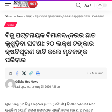
Aa
Font
Resizer
Odisha Hot News
>
ରାଜ୍ୟ
>
ବିଜୁ ପଟ୍ଟନାୟକ ବିମାନବନ୍ଦରର ଛାତ ଭୁଶୁଡ଼ିବା ଘଟଣା: ୨୦ ଲକ୍ଷ ଟଙ୍କାର କ୍ଷତିପୂରଣ ଦାବି କଲେ ମୃତକଙ୍କ ପରିବାର
ରାଜ୍ୟ
ବିଜୁ ପଟ୍ଟନାୟକ ବିମାନବନ୍ଦରର ଛାତ
ଭୁଶୁଡ଼ିବା ଘଟଣା: ୨୦ ଲକ୍ଷ ଟଙ୍କାର
କ୍ଷତିପୂରଣ ଦାବି କଲେ ମୃତକଙ୍କ
ପରିବାର
2 Min Read
Odisha Hot News
Last updated: January 25, 2020 4:11 pm
ଭୁବନେଶ୍ୱର: ବିଜୁ ପଟ୍ଟନାୟକ ଅନ୍ତର୍ଜାତୀୟ ବିମାନବନ୍ଦରର ଛାତ
ଭୁଶୁଡ଼ିବା ଯୋଗୁଁ ପ୍ରାଣ ହରାଇଥିବା ଶ୍ରମିକଙ୍କ ମୃତ୍ୟୁ ଘଟଣାରେ