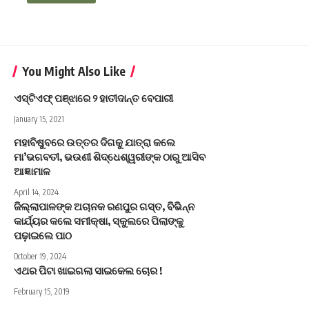
You Might Also Like
ଏସ୍‌ଟିଏଫ୍ ପଞ୍ଝାରେ ୨ ହାତୀଦାନ୍ତ ବେପାରୀ
January 15, 2021
ମହାବିଷୁବରେ ଉତ୍ତର ଦିଗକୁ ଯାତ୍ରା କଲେ
ମା’ଭଗବତୀ, ଭଉଣୀ ଶିଦ୍ଧେଶ୍ୱରୀଙ୍କ ଠାରୁ ଆସିବ
ଆଜ୍ଞାମାଳ
April 14, 2024
ଜିଲ୍ଲାପାଳଙ୍କ ଅଚାନକ ରଣପୁର ଗସ୍ତ, ବିଭିନ୍ନ
କାର୍ଯ୍ୟର କଲେ ସମୀକ୍ଷା, ସ୍କୁଲରେ ପିଲାଙ୍କୁ
ପଢ଼ାଇଲେ ପାଠ
October 19, 2024
ଏଥର ପିଟା ଖାଇଗଲା ସାଇକେଲ ଚୋର !
February 15, 2019