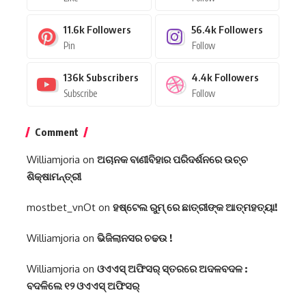
11.6k
Followers
56.4k
Followers
Pin
Follow
136k
Subscribers
4.4k
Followers
Subscribe
Follow
Comment
Williamjoria
on
ଅଚାନକ ବାଣୀବିହାର ପରିଦର୍ଶନରେ ଉଚ୍ଚ
ଶିକ୍ଷାମନ୍ତ୍ରୀ
mostbet_vnOt
on
ହଷ୍ଟେଲ ରୁମ୍ ରେ ଛାତ୍ରୀଙ୍କ ଆତ୍ମହତ୍ୟା!
Williamjoria
on
ଭିଜିଲାନସର ଚଢଉ !
Williamjoria
on
ଓଏଏସ୍‌ ଅଫିସର୍‌ ସ୍ତରରେ ଅଦଳବଦଳ :
ବଦଳିଲେ ୧୨ ଓଏଏସ୍‌ ଅଫିସର୍‌