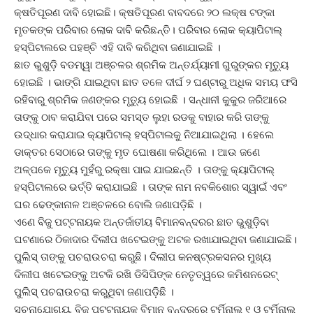
କ୍ଷତିପୂରଣ ଦାବି ହୋଇଛି। କ୍ଷତିପୂରଣ ବାବଦରେ ୨୦ ଲକ୍ଷ ଟଙ୍କା
ମୃତକଙ୍କ ପରିବାର ଲୋକ ଦାବି କରିଛନ୍ତି। ପରିବାର ଲୋକ କ୍ୟାପିଟାଲ୍
ହସ୍ପିଟାଲରେ ପହଞ୍ଚି ଏହି ଦାବି କରିଥିବା ଜଣାଯାଇଛି ।
ଛାତ ଭୁଶୁଡ଼ି ବଡମ୍ୱା ଅଞ୍ଚଳର ଶ୍ରମିକ ଅନ୍ତର୍ଯ୍ୟାମୀ ଗୁରୁଙ୍କର ମୃତ୍ୟୁ
ହୋଇଛି । ଭାଙ୍ଗି ଯାଇଥିବା ଛାତ ତଳେ ଦୀର୍ଘ ୨ ଘଣ୍ଟାରୁ ଅଧିକ ସମୟ ଫସି
ରହିବାରୁ ଶ୍ରମିକ ଜଣଙ୍କର ମୃତ୍ୟୁ ହୋଇଛି । ସନ୍ଧାନୀ କୁକୁର ଜରିଆରେ
ତାଙ୍କୁ ଠାବ କରାଯିବା ପରେ ସମସ୍ତ ଲୁହା ରଡକୁ ବାହାର କରି ତାଙ୍କୁ
ଉଦ୍ଧାର କରାଯାଇ କ୍ୟାପିଟାଲ୍ ହସ୍ପିଟାଲକୁ ନିଆଯାଇଥିଲା । ହେଲେ
ଡାକ୍ତର ସେଠାରେ ତାଙ୍କୁ ମୃତ ଘୋଷଣା କରିଥିଲେ । ଆଉ ଜଣେ
ଅଳ୍ପକେ ମୃତ୍ୟୁ ମୁହଁରୁ ରକ୍ଷା ପାଇ ଯାଇଛନ୍ତି । ତାଙ୍କୁ କ୍ୟାପିଟାଲ୍
ହସ୍ପିଟାଲରେ ଭର୍ତ୍ତି କରାଯାଇଛି । ତାଙ୍କ ନାମ ନବକିଶୋର ସ୍ୱାଇଁ ଏବଂ
ଘର ଢେଙ୍କାନାଳ ଅଞ୍ଚଳରେ ବୋଲି ଜଣାପଡ଼ିଛି ।
ଏଣେ ବିଜୁ ପଟ୍ଟନାୟକ ଅନ୍ତର୍ଜାତୀୟ ବିମାନବନ୍ଦରର ଛାତ ଭୁଶୁଡ଼ିବା
ଘଟଣାରେ ଠିକାଦାର ଦିଲୀପ ଖଟେଇଙ୍କୁ ଅଟକ ରଖାଯାଇଥିବା ଜଣାଯାଇଛି।
ପୁଲିସ୍ ତାଙ୍କୁ ପଚରାଉଚରା କରୁଛି। ଦିଲୀପ କନଷ୍ଟ୍ରକସନର ମୁଖ୍ୟ
ଦିଲୀପ ଖଟେଇଙ୍କୁ ଅଟକି ରଖି ଡିସିପିଙ୍କ ନେତୃତ୍ୱରେ କମିଶନରେଟ୍
ପୁଲିସ୍ ପଚରାଉଚରା କରୁଥିବା ଜଣାପଡ଼ିଛି ।
ସୂଚନାଯୋଗ୍ୟ, ବିଜୁ ପଟ୍ଟନାୟକ ବିମାନ ବନ୍ଦରରେ ଟର୍ମିନାଲ୍ ୧ ଓ ଟର୍ମିନାଲ୍