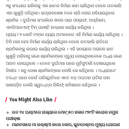
୨କୁ ସଂଯୋଗ କରିବାକୁ ଏକ ଛାତର ନିର୍ମାଣ କାମ ଚାଲିଥିବା ବେଳେ ଗତକାଲି
ଏହା ଭୁଶୁଡ଼ି ପଡିଥିଲା। ଭଗ୍ନାବଶେଷ ତଳେ ଚାପି ହୋଇ ରହିଯାଇଥିଲେ
ଶ୍ରମିକ । ଦୁର୍ଘଟଣା ସଂପର୍କରେ ଖବର ପାଇ ଓଡ୍ରାଫ, ଅଗ୍ନିଶମ,
ଏନଡିଆରଏଫ୍ ଟିମ୍ ପହଞ୍ଚି ଉଦ୍ଧାର କାର୍ଯ୍ୟ କରିଥିଲା ।
ପ୍ରାୟ ୮୭ କୋଟି ଟଙ୍କା ବ୍ୟୟ ଅଟକଳରେ ଏହି ନିର୍ମାଣ କାର୍ଯ୍ୟ ଚାଲିଥିଲା ।
ତିନି ମାସ ହେବ ନିର୍ମାଣ କାର୍ଯ୍ୟ ଚାଲିଥିବା ବେଳେ ଗତକାଲି ରାତିରେ
ଶ୍ରମିକଙ୍କୁ ଲଗାଇ କାର୍ଯ୍ୟ ଚାଲିଥିଲା । ଏହି ସମୟରେ ଅଚାନକ ଛାତ
ଭୁଶୁଡ଼ି ପଡ଼ିବାରୁ ଜଣେ ଶ୍ରମିକଙ୍କର ମୃତ୍ୟୁ ହୋଇଥିବାବେଳେ ଅନ୍ୟ ଜଣେ
ଆହତ ହୋଇଥିଲେ । ତେବେ ଦୁର୍ଘଟଣା ପରେ ମୁହଁଫୁଟାଣି ଦେଖାଇଥିଲେ
ଦିଲୀପ । ସବୁ ଦୋଷ ଶ୍ରମିକଙ୍କର ବୋଲି ସେ କହିଥିଲେ । ଅନ୍ୟପଟେ
ତଦନ୍ତ ପରେ କେଉଁ ପରିସ୍ଥିତିରେ ଏତେ ବଡ଼ ଅଘଟଣ ଘଟିଲା ତାହା
ଜଣାପଡ଼ିବ ବୋଲି ସ୍ୱତନ୍ତ୍ର ରିଲିଫ୍ କମିଶନର କହିଥିଲେ ।
You Might Also Like
ଗତ ୨୪ ଘଣ୍ଟାରେ ରାଜ୍ୟରେ ମୋଟ୍ ୫୦ ହଜାର ୯୭୯ଟି କରୋନା ନମୁନା
ପରୀକ୍ଷା
ମାଣବସାରେ ମା ଲକ୍ଷ୍ମୀ କଲେ କୋପ, ଭୁବନେଶ୍ବର ମୁଖ୍ୟ ଯୋଗାଣ