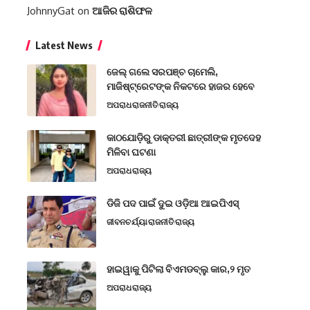
JohnnyGat
on
ଆଜିର ରାଶିଫଳ
Latest News
ଜେଲ୍ ଗଲେ ସରପଞ୍ଚ ଚାମେଲି,
ମାଜିଷ୍ଟ୍ରେଟଙ୍କ ନିକଟରେ ହାଜର ହେବେ
ଅପରାଧ
ରାଜନୀତି
ରାଜ୍ୟ
କାଠଯୋଡ଼ିରୁ ଡାକ୍ତରୀ ଛାତ୍ରୀଙ୍କ ମୃତଦେହ
ମିଳିବା ଘଟଣା
ଅପରାଧ
ରାଜ୍ୟ
ଡିଜି ପଦ ପାଇଁ ଦୁଇ ଓଡ଼ିଆ ଆଇପିଏସ୍
ଜୀବନଚର୍ଯ୍ୟା
ରାଜନୀତି
ରାଜ୍ୟ
ହାଇୱାକୁ ପିଟିଲା ବିଏମଡବ୍ଲୁ କାର,୨ ମୃତ
ଅପରାଧ
ରାଜ୍ୟ