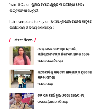
1win_ltOa
on
ଜୁଲାଇ ୨୪ରେ ଯୁକ୍ତ ୩ ପରୀକ୍ଷା ହେବ :
ଉଚ୍ଚଶିକ୍ଷା ମନ୍ତ୍ରୀ
hair transplant turkey
on
ଅାସନ୍ତାକାଲି ବିଜେପି ଛାଡ଼ିବେ
ଦିଲୀପ ରାୟ ଓ ବିଜୟ ମହାପାତ୍ର !
Latest News
ଜେଲ୍ ଗଲେ ସରପଞ୍ଚ ଚାମେଲି,
ମାଜିଷ୍ଟ୍ରେଟଙ୍କ ନିକଟରେ ହାଜର ହେବେ
ଅପରାଧ
ରାଜନୀତି
ରାଜ୍ୟ
କାଠଯୋଡ଼ିରୁ ଡାକ୍ତରୀ ଛାତ୍ରୀଙ୍କ ମୃତଦେହ
ମିଳିବା ଘଟଣା
ଅପରାଧ
ରାଜ୍ୟ
ଡିଜି ପଦ ପାଇଁ ଦୁଇ ଓଡ଼ିଆ ଆଇପିଏସ୍
ଜୀବନଚର୍ଯ୍ୟା
ରାଜନୀତି
ରାଜ୍ୟ