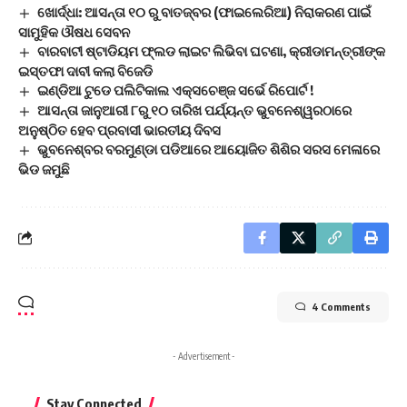
ଖୋର୍ଦ୍ଧା: ଆସନ୍ତା ୧୦ ରୁ ବାତଜ୍ବର (ଫାଇଲେରିଆ) ନିରାକରଣ ପାଇଁ
ସାମୁହିକ ଔଷଧ ସେବନ
ବାରବାଟୀ ଷ୍ଟାଡିୟମ ଫ୍ଲଡ ଲାଇଟ ଲିଭିବା ଘଟଣା, କ୍ରୀଡାମନ୍ତ୍ରୀଙ୍କ
ଇସ୍ତଫା ଦାବୀ କଲା ବିଜେଡି
ଇଣ୍ଡିଆ ଟୁଡେ ପଲିଟିକାଲ ଏକ୍ସଚେଞ୍ଜ ସର୍ଭେ ରିପୋର୍ଟ !
ଆସନ୍ତା ଜାନୁଆରୀ ୮ରୁ ୧୦ ତାରିଖ ପର୍ଯ୍ୟନ୍ତ ଭୁବନେଶ୍ୱରଠାରେ
ଅନୁଷ୍ଠିତ ହେବ ପ୍ରବାସୀ ଭାରତୀୟ ଦିବସ
ଭୁବନେଶ୍ବର ବରମୁଣ୍ଡା ପଡିଆରେ ଆୟୋଜିତ ଶିଶିର ସରସ ମେଳାରେ
ଭିଡ ଜମୁଛି
4 Comments
- Advertisement -
Stay Connected