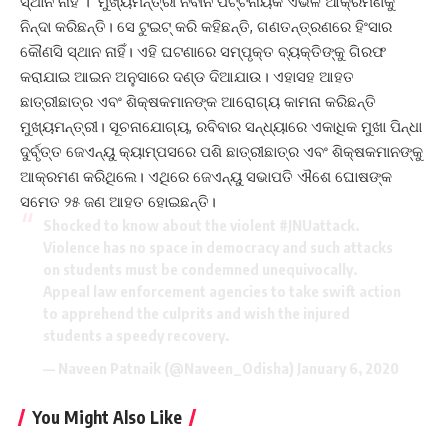
ସ୍ଥାନ ନାହିଁ । ମୁଖ୍ୟମନ୍ତ୍ରୀ ନବୀନ ପଟ୍ଟନାୟକ ଏଭଳି ଆକ୍ରମଣକୁ
ନିନ୍ଦା କରିଛନ୍ତି। ସେ ଟୁଇଟ୍‌ କରି କହିଛନ୍ତି, ଗଣତନ୍ତ୍ରଣରେ ହିଂସାର
କୌଣସି ସ୍ଥାନ ନାହିଁ। ଏହି ଘଟଣାରେ ସମ୍ପୃକ୍ତ ବ୍ୟକ୍ତିଙ୍କୁ ଗିରଫ
କରାଯାଇ ଆଇନ ଅନୁସାରେ ଦଣ୍ଡ ଦିଆଯାଉ। ଏହାସହ ଆହତ
ଛାତ୍ରୀଛାତ୍ର ଏବଂ ଶିକ୍ଷକମାନଙ୍କ ଆରୋଗ୍ୟ କାମନା କରିଛନ୍ତି
ମୁଖ୍ୟମନ୍ତ୍ରୀ। ସୂଚନାଯୋଗ୍ୟ, ରବିବାର ସନ୍ଧ୍ୟାରେ ଏକାଧିକ ମୁଖା ପିନ୍ଧା
ଦୁର୍ବୃତ୍ତ ଜେଏନ୍‌ୟୁ କ୍ୟାମ୍ପସରେ ପଶି ଛାତ୍ରୀଛାତ୍ର ଏବଂ ଶିକ୍ଷକମାନଙ୍କୁ
ଆକ୍ରମଣ କରିଥିଲେ। ଏଥିରେ ଜେଏନ୍‌ୟୁ ସଭାପତି ଐଶେ ଘୋଷଙ୍କ
ସମେତ ୨୫ ଜଣ ଆହତ ହୋଇଛନ୍ତି।
Shocked to know about the violent
#JNUattack
.
Violence has no space in democracy and such attacks
on students must be condemned unequivocally.
Appeal law enforcement agencies to take swift action
to apprehend the culprits and wish the injured
students a speedy recovery.
— Naveen Patnaik (@Naveen_Odisha)
January 6, 2020
You Might Also Like