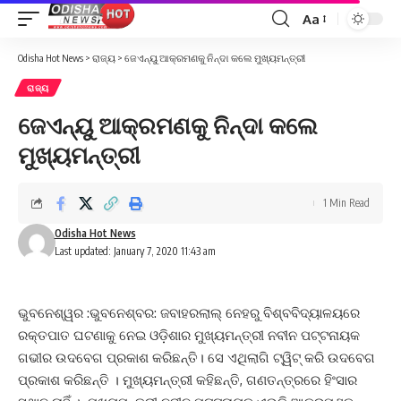
Aa
Font
Resizer
Odisha Hot News
>
ରାଜ୍ୟ
>
ଜେଏନ୍‌ୟୁ ଆକ୍ରମଣକୁ ନିନ୍ଦା କଲେ ମୁଖ୍ୟମନ୍ତ୍ରୀ
ରାଜ୍ୟ
ଜେଏନ୍‌ୟୁ ଆକ୍ରମଣକୁ ନିନ୍ଦା କଲେ
ମୁଖ୍ୟମନ୍ତ୍ରୀ
1 Min Read
Odisha Hot News
Last updated: January 7, 2020 11:43 am
ଭୁବନେଶ୍ୱର :ଭୁବନେଶ୍ବର: ଜବାହରଲାଲ୍ ନେହରୁ ବିଶ୍ବବିଦ୍ୟାଳୟରେ
ରକ୍ତପାତ ଘଟଣାକୁ ନେଇ ଓଡ଼ିଶାର ମୁଖ୍ୟମନ୍ତ୍ରୀ ନବୀନ ପଟ୍ଟନାୟକ
ଗଭୀର ଉଦବେଗ ପ୍ରକାଶ କରିଛନ୍ତି। ସେ ଏଥିଲାଗି ଟ୍ୱିଟ୍ କରି ଉଦବେଗ
ପ୍ରକାଶ କରିଛନ୍ତି । ମୁଖ୍ୟମନ୍ତ୍ରୀ କହିଛନ୍ତି, ଗଣତନ୍ତ୍ରରେ ହିଂସାର