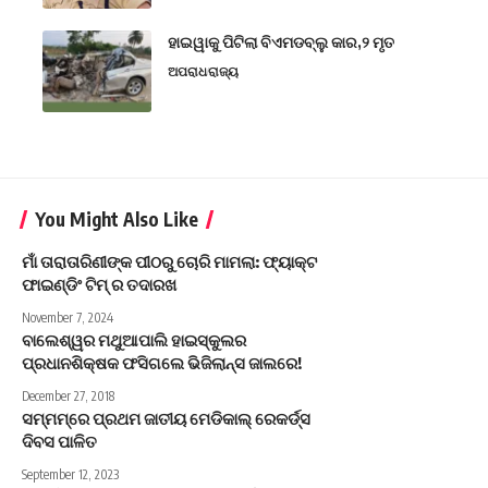
ହାଇୱାକୁ ପିଟିଲା ବିଏମଡବ୍ଲୁ କାର,୨ ମୃତ
ଅପରାଧ
ରାଜ୍ୟ
You Might Also Like
ମାଁ ତାରାତାରିଣୀଙ୍କ ପୀଠରୁ ଚୋରି ମାମଲା: ଫ୍ୟାକ୍ଟ
ଫାଇଣ୍ଡିଂ ଟିମ୍ ର ତଦାରଖ
November 7, 2024
ବାଲେଶ୍ୱର ମଥୁଆପାଲି ହାଇସ୍କୁଲର
ପ୍ରଧାନଶିକ୍ଷକ ଫସିଗଲେ ଭିଜିଲାନ୍ସ ଜାଲରେ!
December 27, 2018
ସମ୍ମମ୍‌ରେ ପ୍ରଥମ ଜାତୀୟ ମେଡିକାଲ୍ ରେକର୍ଡ୍ସ
ଦିବସ ପାଳିତ
September 12, 2023