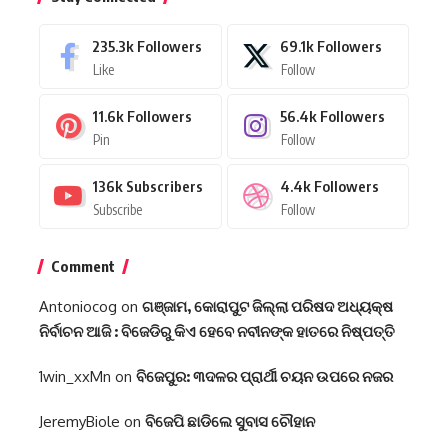
235.3k
Followers
69.1k
Followers
Like
Follow
11.6k
Followers
56.4k
Followers
Pin
Follow
136k
Subscribers
4.4k
Followers
Subscribe
Follow
Comment
Antoniocog
on
ଗଞ୍ଜାମ, କୋରାପୁଟ ଜିଲ୍ଲା ପରିଷଦ ଅଧ୍ୟକ୍ଷ
ନିର୍ବାଚନ ଆଜି : ବିଜେଡିରୁ କିଏ ହେବେ ନବୀନଙ୍କ ହାତରେ ନିଷ୍ପତ୍ତି
1win_xxMn
on
ବିଜେପୁର: ୩ଦଳର ପ୍ରାର୍ଥୀ ଚୟନ ଉପରେ ନଜର
JeremyBiole
on
ବିଜେପି ଛାଡିଲେ ସୁବାସ ଚୌହାନ