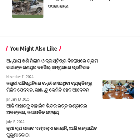
ଅପରାଧ
ରାଜ୍ୟ
You Might Also Like
ଅନ୍ୟାୟ ଖଣି ନିଲାମ ଓ ବ୍ଳାଷ୍ଟିଙ୍ଗ ବିରୋଧରେ ଗ୍ରାମ
ବାସୀଙ୍କ ରଣପୁର ତହସିଲ୍ ସମ୍ମୁଖରେ ପ୍ରତିବାଦ
November 11, 2024
ଜରୁରୀ ପରିସ୍ଥିତିରେ ବନ୍ଦୀ ହୋଇଥିବା ବ୍ୟକ୍ତିଙ୍କୁ
ମିଳିବ ପେନସନ, ଜାଣନ୍ତୁ କେମିତି ହେବ ଆବେଦନ
January 13, 2025
ଆଜି ବାହାରକୁ ବାହାରିବ ଭିତର ରତ୍ନ ଭଣ୍ଡାରର
ଅଳଙ୍କାର, ଜଣାପଡିବ ରହସ୍ୟ
July 18, 2024
ନୂଆ ରୂପ ପାଇବ ଏମ୍ଏଲ୍ଏ କଲୋନି, ଆଜି ଭଙ୍ଗାଯିବ
ପୁରୁଣା କୋଠା