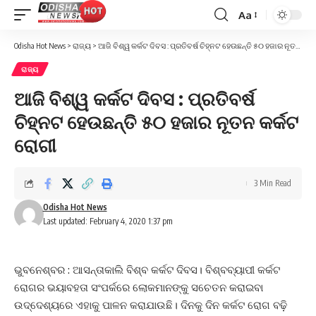
Aa
Font
Resizer
Odisha Hot News
>
ରାଜ୍ୟ
>
ଆଜି ବିଶ୍ୱ କର୍କଟ ଦିବସ : ପ୍ରତିବର୍ଷ ଚିହ୍ନଟ ହେଉଛନ୍ତି ୫୦ ହଜାର ନୂତନ କର୍କଟ ରୋଗୀ
ରାଜ୍ୟ
ଆଜି ବିଶ୍ୱ କର୍କଟ ଦିବସ : ପ୍ରତିବର୍ଷ
ଚିହ୍ନଟ ହେଉଛନ୍ତି ୫୦ ହଜାର ନୂତନ କର୍କଟ
ରୋଗୀ
3 Min Read
Odisha Hot News
Last updated: February 4, 2020 1:37 pm
ଭୁବନେଶ୍ବର : ଆସନ୍ତାକାଲି ବିଶ୍ବ କର୍କଟ ଦିବସ। ବିଶ୍ବବ୍ୟାପୀ କର୍କଟ
ରୋଗର ଭୟାବହତା ସଂପର୍କରେ ଲୋକମାନଙ୍କୁ ସଚେତନ କରାଇବା
ଉଦ୍ଦେଶ୍ୟରେ ଏହାକୁ ପାଳନ କରାଯାଉଛି। ଦିନକୁ ଦିନ କର୍କଟ ରୋଗ ବଢ଼ି