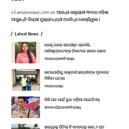
s3.amazonaws.com
on
ଆସନ୍ତା ଜାନୁୟାରୀ ୩୧ରେ ଓଡ଼ିଶା
ଆସୁଛନ୍ତି ଦିଲ୍ଲୀ ମୁଖ୍ୟମନ୍ତ୍ରୀ ଅରବିନ୍ଦ କେଜ୍ରିୱାଲ !
Latest News
ଜେଲ୍ ଗଲେ ସରପଞ୍ଚ ଚାମେଲି,
ମାଜିଷ୍ଟ୍ରେଟଙ୍କ ନିକଟରେ ହାଜର ହେବେ
ଅପରାଧ
ରାଜନୀତି
ରାଜ୍ୟ
କାଠଯୋଡ଼ିରୁ ଡାକ୍ତରୀ ଛାତ୍ରୀଙ୍କ ମୃତଦେହ
ମିଳିବା ଘଟଣା
ଅପରାଧ
ରାଜ୍ୟ
ଡିଜି ପଦ ପାଇଁ ଦୁଇ ଓଡ଼ିଆ ଆଇପିଏସ୍
ଜୀବନଚର୍ଯ୍ୟା
ରାଜନୀତି
ରାଜ୍ୟ
ହାଇୱାକୁ ପିଟିଲା ବିଏମଡବ୍ଲୁ କାର,୨ ମୃତ