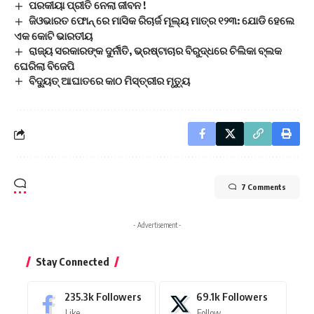
ପରକୀୟା ପ୍ରୀତି ନେଲା ଜୀବନ !
ଜିଓଭାରତ ଫୋନ୍ ରେ ମାସିକ ରିଚାର୍ଜ ମୂଲ୍ୟ ମାତ୍ର ୧୨୩: ଯୋଡି ହେଲେ
ଏକ କୋଟି ଭାରତୀୟ
ରାଜ୍ୟ ସରକାରଙ୍କ ଦୁର୍ନୀତି, ଭ୍ରଷ୍ଟାଚାର ବିରୁଦ୍ଧରେ ଚିଲିକା ବ୍ଲକ
ଘେରିଲା ବିଜେପି
ବିଦ୍ୟୁତ୍ ଆଘାତରେ କାଠ ମିସ୍ତ୍ରୀର ମୃତ୍ୟୁ
7 Comments
- Advertisement -
Stay Connected
235.3k
Followers
69.1k
Followers
Like
Follow