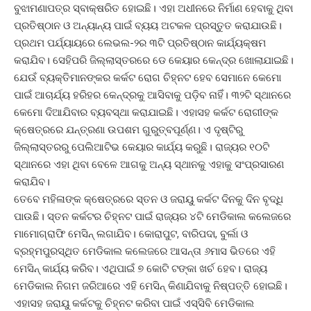
ବୁଝାମଣାପତ୍ର ସ୍ବାକ୍ଷରିତ ହୋଇଛି। ଏହା ଅଧୀନରେ ନିର୍ମାଣ ହେବାକୁ ଥିବା
ପ୍ରତିଷ୍ଠାନ ଓ ଅନ୍ୟାନ୍ୟ ପାଇଁ ବ୍ୟୟ ଅଟକଳ ପ୍ରସ୍ତୁତ କରାଯାଉଛି।
ପ୍ରଥମ ପର୍ଯ୍ୟାୟ‌ରେ ଲେଭଲ-୨ର ୩ଟି ପ୍ରତିଷ୍ଠାନ କାର୍ଯ୍ୟକ୍ଷମ
କରାଯିବ। ସେହିପରି ଜିଲ୍ଲାସ୍ତରରେ ଡେ କେୟାର କେନ୍ଦ୍ର ଖୋଲାଯାଇଛି।
ଯେଉଁ ବ୍ୟକ୍ତିମାନଙ୍କର କର୍କଟ ରୋଗ ଚିହ୍ନଟ ହେବ ସେମାନେ କେମୋ
ପାଇଁ ଆଚାର୍ଯ୍ୟ ହରିହର କେନ୍ଦ୍ରକୁ ଆସିବାକୁ ପଡ଼ିବ ନାହିଁ। ୩୨ଟି ସ୍ଥାନରେ
କେମୋ ଦିଆଯିବାର ବ୍ୟବସ୍ଥା କରାଯାଇଛି। ଏହାସହ କର୍କଟ ରୋଗୀଙ୍କ
କ୍ଷେତ୍ରରେ ଯନ୍ତ୍ରଣା ଉପଶମ ଗୁରୁତ୍ବପୂର୍ଣ୍ଣ। ଏ ଦୃଷ୍ଟିରୁ
ଜିଲ୍ଲାସ୍ତରରୁ ପେଲିଆଟିଭ କେୟାର କାର୍ଯ୍ୟ କରୁଛି। ରାଜ୍ୟର ୧୦ଟି
ସ୍ଥାନରେ ଏହା ଥିବା ବେଳେ ଆଗକୁ ଅନ୍ୟ ସ୍ଥାନକୁ ଏହାକୁ ସଂପ୍ରସାରଣ
କରାଯିବ।
ତେବେ ମହିଳାଙ୍କ କ୍ଷେତ୍ରରେ ସ୍ତନ ଓ ଜରାୟୁ କର୍କଟ ଦିନକୁ ଦିନ ବୃଦ୍ଧି
ପାଉଛି। ସ୍ତନ କର୍କଟର ଚିହ୍ନଟ ପାଇଁ ରାଜ୍ୟର ୪ଟି ମେଡିକାଲ କଲେଜରେ
ମାମୋଗ୍ରାଫି ମେସିନ୍‌ ଲଗାଯିବ। କୋରାପୁଟ, ବାରିପଦା, ବୁର୍ଲା ଓ
ବ୍ରହ୍ମପୁରସ୍ଥିତ ମେଡିକାଲ କଲେଜରେ ଆସନ୍ତା ୬ମାସ ଭିତରେ ଏହି
ମେସିନ୍ କାର୍ଯ୍ୟ କରିବ। ଏଥିପାଇଁ ୭ କୋଟି ଟଙ୍କା ଖର୍ଚ ହେବ। ରାଜ୍ୟ
ମେଡିକାଲ ନିଗମ ଜରିଆରେ ଏହି ମେସିନ୍ କିଣାଯିବାକୁ ନିଷ୍ପତ୍ତି ହୋଇଛି।
ଏହାସହ ଜରାୟୁ କର୍କଟକୁ ଚିହ୍ନଟ କରିବା ପାଇଁ ଏସ୍‌ସିବି ମେଡିକାଲ