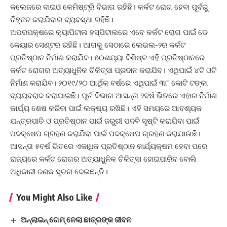
କଲେଜରେ ବାଇଓ କେମିଷ୍ଟ୍ରି ବିଭାଗ ରହିଛି। କର୍କଟ ରୋଗ ହେବା ପୂର୍ବରୁ
ଚିହ୍ନଟ କରାଯିବାର ବ୍ୟବସ୍ଥା ରହିଛି।
ଅପରପକ୍ଷରେ କ୍ୟାପିଟାଲ ହସ୍ପିଟାଲରେ ଏବେ କର୍କଟ ରୋଗ ପାଇଁ ଡେ
କେୟାର ସେଣ୍ଟର ରହିଛି। ଆଗକୁ ସେଠାରେ ଲେଭଲ-୨ର କର୍କଟ
ପ୍ରତିଷ୍ଠାନ ନିର୍ମାଣ କରାଯିବ। ୫୦ଶଯ୍ୟା ବିଶିଷ୍ଟ ଏହି ପ୍ରତିଷ୍ଠାନରେ
କର୍କଟ ରୋଗର ଅତ୍ୟାଧୁନିକ ଚିକିତ୍ସା ପ୍ରଦାନ କରାଯିବ। ଏଥିପାଇଁ ୪ଟି ଓଟି
ନିର୍ମାଣ କରାଯିବ। ୨୦୧୯/୨୦ ଆର୍ଥିକ ବର୍ଷରେ ଏଥିପାଇଁ ୩୮ କୋଟି ଟଙ୍କା
ବ୍ୟୟବରାଦ କରାଯାଇଛି। ପୂର୍ତ ବିଭାଗ ଆସନ୍ତା ୨ବର୍ଷ ଭିତରେ ଏହାର ନିର୍ମାଣ
କାର୍ଯ୍ୟ ଶେଷ କରିବା ପାଇଁ ଲକ୍ଷ୍ୟ ରଖିଛି। ଏହି ସମୟରେ ଆବଶ୍ୟକ
ଯନ୍ତ୍ରପାତି ଓ ପ୍ରତିଷ୍ଠାନ ପାଇଁ ଜରୁରୀ ପଦବି ସୃଷ୍ଟି କରାଯିବା ପାଇଁ
ପଦକ୍ଷେପ ଗ୍ରହଣ କରାଯିବା ପାଇଁ ପଦକ୍ଷେପ ଗ୍ରହଣ କରାଯାଉଛି।
ଆସନ୍ତା ୫ବର୍ଷ ଭିତରେ ଏକାଧିକ ପ୍ରତିଷ୍ଠାନ କାର୍ଯ୍ୟକ୍ଷମ ହେବା ପରେ
ରାଜ୍ୟରେ କର୍କଟ ରୋଗର ଅତ୍ୟାଧୁନିକ ଚିକିତ୍ସା ହୋଇପାରିବ ବୋଲି
ଅଧିକାରୀ ଜଣକ ସୂଚନା ଦେଇଛନ୍ତି।
You Might Also Like
ଅନ୍‌ଲାଇନ୍‌ ଗେମ୍‌ ନେଲା ଛାତ୍ରଙ୍କ ଜୀବନ