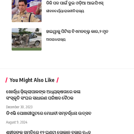
ଡିଜି ପଦ ପାଇଁ ଦୁଇ ଓଡ଼ିଆ ଆଇପିଏସ୍
ଜୀବନଚର୍ଯ୍ୟା
ରାଜନୀତି
ରାଜ୍ୟ
ହାଇୱାକୁ ପିଟିଲା ବିଏମଡବ୍ଲୁ କାର,୨ ମୃତ
ଅପରାଧ
ରାଜ୍ୟ
You Might Also Like
ଖୋର୍ଦ୍ଧା ଜ଼ିଲ୍ଲାପାଳଙ୍କ ଅଧ୍ୟକ୍ଷତାରେ କଳା
ସଂସ୍କୃତି ସଂଘର ସାଧାରଣ ପରିଷଦ ବୈଠକ
December 30, 2023
ଡିଏଭି ପୋଖରୀପୁଟରେ ମେଧାବୀ ସମ୍ବର୍ଦ୍ଧନା ଉତ୍ସବ
August 9, 2024
ଶହୀଦଙ୍କ ସ୍ମୃତିରେ ୧୨ ଘଣ୍ଟା ଦୋକାନ ବଜାର ବନ୍ଦ