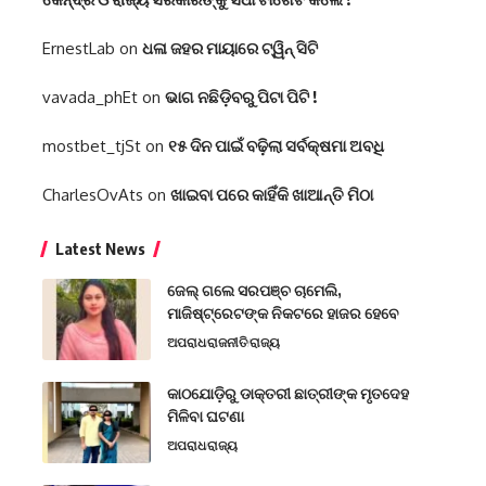
ErnestLab
on
ଧଳା ଜହର ମାୟାରେ ଟ୍ୱିନ୍ ସିଟି
vavada_phEt
on
ଭାଗ ନଛିଡ଼ିବରୁ ପିଟା ପିଟି !
mostbet_tjSt
on
୧୫ ଦିନ ପାଇଁ ବଢ଼ିଲା ସର୍ବକ୍ଷମା ଅବଧି
CharlesOvAts
on
ଖାଇବା ପରେ କାହିଁକି ଖାଆନ୍ତି ମିଠା
Latest News
ଜେଲ୍ ଗଲେ ସରପଞ୍ଚ ଚାମେଲି,
ମାଜିଷ୍ଟ୍ରେଟଙ୍କ ନିକଟରେ ହାଜର ହେବେ
ଅପରାଧ
ରାଜନୀତି
ରାଜ୍ୟ
କାଠଯୋଡ଼ିରୁ ଡାକ୍ତରୀ ଛାତ୍ରୀଙ୍କ ମୃତଦେହ
ମିଳିବା ଘଟଣା
ଅପରାଧ
ରାଜ୍ୟ