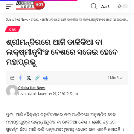
Aa
Font
Resizer
Odisha Hot News
>
ରାଜ୍ୟ
>
ଶ୍ରୀମନ୍ଦିରରେ ଆଜି ଡାଳିକିଆ ବା ଲକ୍ଷ୍ମୀନୃସିଂହ ବେଶରେ ସଜେଇ ହେବେ ମହାପ୍ରଭୁ
ରାଜ୍ୟ
ଶ୍ରୀମନ୍ଦିରରେ ଆଜି ଡାଳିକିଆ ବା
ଲକ୍ଷ୍ମୀନୃସିଂହ ବେଶରେ ସଜେଇ ହେବେ
ମହାପ୍ରଭୁ
1 Min Read
Odisha Hot News
Last updated: November 29, 2020 12:22 pm
ପୁରୀ: ଆଜି ବୈକୁଣ୍ଠ ଚତୁର୍ଦ୍ଦଶୀରେ ଶ୍ରୀମନ୍ଦିରରେ ଅନୁଷ୍ଠିତ ହେବ
ମହାପ୍ରଭୁଙ୍କ ଲକ୍ଷ୍ମୀନୃସିଂହ ବା ଡାଳିକିଆ ବେଶ । ଶ୍ରୀଅଙ୍ଗରେ
ସୁବର୍ଣ୍ଣ କିଆ ଡାଳି ଭଳି ଖଞ୍ଜାଯାଉଥିବାରୁ ବେଶର ନାମ ଏଭଳି ହୋଇଛି ।