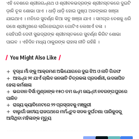
ଏହି ବେଶରେ ଶ୍ରୀଜଗନ୍ନାଥ ଓ ଶ୍ରୀବଳଭଦ୍ରଙ୍କ ଶ୍ରୀମସ୍ତକରେ ଦୁଇଟି
ଡ଼ାଳି ଚୂଳ ଶୋଭା ପାଏ । ଧାଡ଼ି ଧାଡ଼ି ହୋଇ ପୁଷ୍ପ ଅଳଙ୍କାର ଖଞ୍ଜା
ଯାଇଥାଏ । ମଝିରେ ସୁବର୍ଣ୍ଣ କିଆ ସବୁ ଖଞ୍ଜା ଯାଏ । ସମଗ୍ର ବେଶକୁ ଧରି
ରଖେ ଶ୍ରୀମୁଖରେ ଲାଗିହୋଇଥିବା ଗୋଟିଏ ଲେଖାଏଁ ବଳା ।
ସେହିପରି ଦେବୀ ସୁଭଦ୍ରାଙ୍କ ଶ୍ରୀମସ୍ତକରେ ସୁବର୍ଣ୍ଣ କିରିଟ ଶୋଭା
ପାଇବ । ଏହିଦିନ ମଧ୍ୟ ଠାକୁରଙ୍କ ରାହାସ ନୀତି ରହିଛି ।
You Might Also Like
ବୃଦ୍ଧା ମାଁ ଙ୍କୁ ଆକ୍ରମଣ ଅଭିଯୋଗରେ ଦୁଇ ଝିଅ ଓ ନାତି ଗିରଫ
ଆସନ୍ତା ୨୧ ଯାଏଁ ଚାଲିବ ଜନଜାତି ଚିତ୍ରକଳା ପ୍ରଦର୍ଶନୀ, ଉଦଜାପିତ
ହେଲା କର୍ମଶାଳା
ଭଗବାନ ବିର୍ସା ମୁଣ୍ଡାଙ୍କ ୧୫୦ ତମ ଜନ୍ମ ଜୟନ୍ତୀ ନବରଙ୍ଗପୁରରେ
ପାଳିତ
ରାଜ୍ୟ କ୍ୟାବିନେଟରେ ୨୨ ପ୍ରସ୍ତାବକୁ ମଞ୍ଜୁରୀ
ବାଲୁଗାଁ ଜାତୀୟ ରାଜପଥରେ ମର୍ମନ୍ତୁଦ ସଡକ ଦୁର୍ଘଟଣା: ପାରିକୁଦରୁ
ଆସିଥିବା ମହିଳାଙ୍କ ମୃତ୍ୟୁ