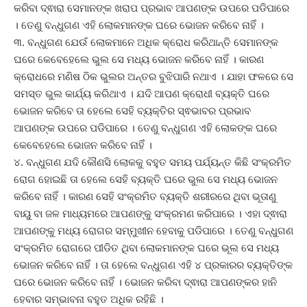
କରିବା ଦ୍ଵାରା ସେମାନଙ୍କ ଖରାପ ପ୍ରଭାବ ଆପଣଙ୍କ ଉପରେ ପଡିପାରେ
। ତେଣୁ ବନ୍ଧୁଗଣ ଏହି ଲୋକମାନଙ୍କ ଘରେ ଭୋଜନ କରିବେ ନାହିଁ ।
୩. ବନ୍ଧୁଗଣ ଯେଉଁ ଲୋକମାନେ ଅଧିକ କ୍ରୋଧ କରିଥାନ୍ତି ସେମାନଙ୍କ
ଘରେ କେବେହେଲେ ଭୁଲ ସେ ମଧ୍ୟ ଭୋଜନ କରିବେ ନାହିଁ । କାରଣ
କ୍ରୋଧରେ ମଣିଷ ଠିକ ଭୁଲର ଅନ୍ତର ବୁଝିପାରି ନଥାଏ । ଯାହା ଫଳରେ ସେ
ସମସ୍ତ ଭୁଲ କାର୍ଯ୍ୟ କରିଥାଏ । ଯଦି ଆପଣ କ୍ରୋଧୀ ବ୍ୟକ୍ତି ଘରେ
ଭୋଜନ କରିବେ ତା ହେଲେ ସେହି ବ୍ୟକ୍ତିର ସ୍ଵଭାବର ପ୍ରଭାବ
ଆପଣଙ୍କ ଉପରେ ପଡିପାରେ । ତେଣୁ ବନ୍ଧୁଗଣ ଏହି ଲୋକଙ୍କ ଘରେ
କେବେହେଲେ ଭୋଜନ କରିବେ ନାହିଁ ।
୪. ବନ୍ଧୁଗଣ ଯଦି କୌଣସି ଲୋକକୁ ବହୁତ ସମୟ ପର୍ଯ୍ୟନ୍ତ କିଛି ସଂକ୍ରମିତ
ରୋଗ ହୋଇଛି ତା ହେଲେ ସେହି ବ୍ୟକ୍ତି ଘରେ ଭୁଲ ସେ ମଧ୍ୟ ଭୋଜନ
କରିବେ ନାହିଁ । କାରଣ ସେହି ସଂକ୍ରମିତ ବ୍ୟକ୍ତି ଶରୀରରେ ଥିବା ଭୂତାଣୁ
ବାୟୁ ବା ଜଳ ମାଧ୍ୟମରେ ଆପଣଙ୍କୁ ସଂକ୍ରମଣ କରିପାରେ । ଏହା ଦ୍ଵାରା
ଆପଣଙ୍କୁ ମଧ୍ୟ ରୋଗର ସମ୍ମୁଖୀନ ହେବାକୁ ପଡିପାରେ । ତେଣୁ ବନ୍ଧୁଗଣ
ସଂକ୍ରମିତ ରୋଗରେ ପୀଡିତ ଥିବା ଲୋକମାନଙ୍କ ଘରେ ଭୂଲ ସେ ମଧ୍ୟ
ଭୋଜନ କରିବେ ନାହିଁ । ତା ହେଲେ ବନ୍ଧୁଗଣ ଏହି ୪ ପ୍ରକାରର ବ୍ୟକ୍ତିଙ୍କ
ଘରେ ଭୋଜନ କରିବେ ନାହିଁ । ଭୋଜନ କରିବା ଦ୍ଵାରା ଆପଣଙ୍କର ହାନି
ହେବାର ସମ୍ଭାବନା ବହୁତ ଅଧିକ ରହିଛି ।