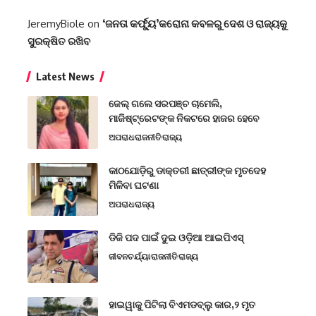
JeremyBiole
on
‘ଜନତା କର୍ଫ୍ୟୁ’କରୋନା କବଳରୁ ଦେଶ ଓ ରାଜ୍ୟକୁ
ସୁରକ୍ଷିତ ରଖିବ
Latest News
ଜେଲ୍ ଗଲେ ସରପଞ୍ଚ ଚାମେଲି,
ମାଜିଷ୍ଟ୍ରେଟଙ୍କ ନିକଟରେ ହାଜର ହେବେ
ଅପରାଧ
ରାଜନୀତି
ରାଜ୍ୟ
କାଠଯୋଡ଼ିରୁ ଡାକ୍ତରୀ ଛାତ୍ରୀଙ୍କ ମୃତଦେହ
ମିଳିବା ଘଟଣା
ଅପରାଧ
ରାଜ୍ୟ
ଡିଜି ପଦ ପାଇଁ ଦୁଇ ଓଡ଼ିଆ ଆଇପିଏସ୍
ଜୀବନଚର୍ଯ୍ୟା
ରାଜନୀତି
ରାଜ୍ୟ
ହାଇୱାକୁ ପିଟିଲା ବିଏମଡବ୍ଲୁ କାର,୨ ମୃତ