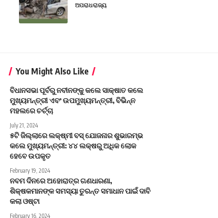
ଅପରାଧ
ରାଜ୍ୟ
You Might Also Like
ବିଧାନସଭା ପୂର୍ବରୁ ନବୀନଙ୍କୁ କଲେ ସାକ୍ଷାତ କଲେ
ମୁଖ୍ୟମନ୍ତ୍ରୀ ଏବଂ ଉପମୁଖ୍ୟମନ୍ତ୍ରୀ, ବିଭିନ୍ନ
ମହଲରେ ଚର୍ଚ୍ଚା
July 21, 2024
୫ଟି ଜିଲ୍ଲାରେ ଲକ୍ଷ୍ମୀ ବସ୍ ଯୋଜନାର ଶୁଭାରମ୍ଭ
କଲେ ମୁଖ୍ୟମନ୍ତ୍ରୀ: ୪୪ ଲକ୍ଷରୁ ଅଧିକ ଲୋକ
ହେବେ ଉପକୃତ
February 19, 2024
ନବମ ଦିନରେ ଅହୋରାତ୍ର ଗଣଧାରଣା,
ଶିକ୍ଷକମାନଙ୍କ ସମସ୍ୟା ତୁରନ୍ତ ସମାଧାନ ପାଇଁ ଦାବି
କଲା ଓଷ୍ଟା
February 16, 2024