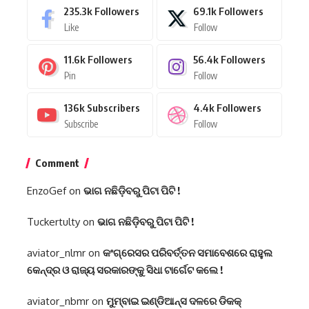
235.3k
Followers
69.1k
Followers
Like
Follow
11.6k
Followers
56.4k
Followers
Pin
Follow
136k
Subscribers
4.4k
Followers
Subscribe
Follow
Comment
EnzoGef
on
ଭାଗ ନଛିଡ଼ିବରୁ ପିଟା ପିଟି !
Tuckertulty
on
ଭାଗ ନଛିଡ଼ିବରୁ ପିଟା ପିଟି !
aviator_nlmr
on
କଂଗ୍ରେସର ପରିବର୍ତ୍ତନ ସମାବେଶରେ ରାହୁଲ
କେନ୍ଦ୍ର ଓ ରାଜ୍ୟ ସରକାରଙ୍କୁ ସିଧା ଟାର୍ଗେଟ କଲେ !
aviator_nbmr
on
ମୁମ୍ବାଇ ଇଣ୍ଡିଆନ୍ସ ଦଳରେ ଡିକକ୍‌