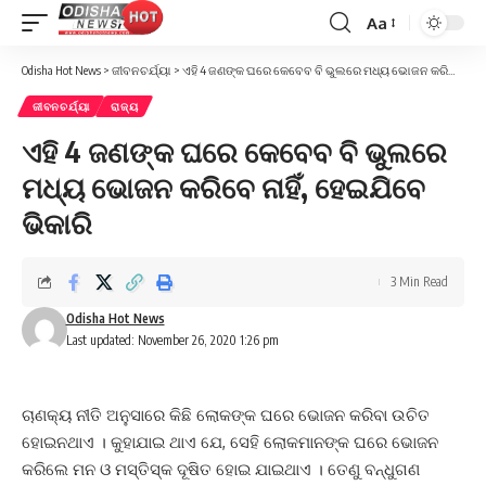
Aa
Font
Resizer
Odisha Hot News
>
ଜୀବନଚର୍ଯ୍ୟା
>
ଏହି 4 ଜଣଙ୍କ ଘରେ କେବେବ ବି ଭୁଲରେ ମଧ୍ୟ ଭୋଜନ କରିବେ ନାହିଁ, ହେଇଯିବେ ଭିକାରି
ଜୀବନଚର୍ଯ୍ୟା
ରାଜ୍ୟ
ଏହି 4 ଜଣଙ୍କ ଘରେ କେବେବ ବି ଭୁଲରେ
ମଧ୍ୟ ଭୋଜନ କରିବେ ନାହିଁ, ହେଇଯିବେ
ଭିକାରି
3 Min Read
Odisha Hot News
Last updated: November 26, 2020 1:26 pm
ଚାଣକ୍ୟ ନୀତି ଅନୁସାରେ କିଛି ଲୋକଙ୍କ ଘରେ ଭୋଜନ କରିବା ଉଚିତ
ହୋଇନଥାଏ । କୁହାଯାଇ ଥାଏ ଯେ, ସେହି ଲୋକମାନଙ୍କ ଘରେ ଭୋଜନ
କରିଲେ ମନ ଓ ମସ୍ତିସ୍କ ଦୂଷିତ ହୋଇ ଯାଇଥାଏ । ତେଣୁ ବନ୍ଧୁଗଣ