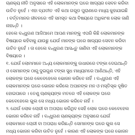
ଚାଣକ୍ୟ ନୀତି ଅନୁସାରେ ଏହି ଲୋକମାନଙ୍କ ଘରେ ଖାଦ୍ୟର ସେବନ କରିବା
ଉଚିତ ନୁହେଁ । ଏହା ବ୍ଯତୀତ ଏହି କଥା ଗରୁଡ ପୁରାଣରେ ମଧ୍ୟ କୁହାଯାଇଛି
। ବର୍ତ୍ତମାନର ଜୀବନରେ ଏହି ସମସ୍ତ କଥା ବିଷୟରେ ଅଧିକାଂଶ ଲୋକ ଜାଣି
ନାହାନ୍ତି ।
ହେଲେ ବନ୍ଧୁଗଣ ଆଜିଆମେ ଆପଣ ମାନଙ୍କୁ ଏପରି କିଛି ଲୋକମାନଙ୍କ
ବିଷୟରେ କହିବାକୁ ଯାଉଛୁ ଯେଉଁ ମାନଙ୍କ ଘରେ ଖାଦ୍ୟର ସେବନ କରିବା
ଉଚିତ ନୁହେଁ । ତା ହେଲେ ବନ୍ଧୁଗଣ ଆସନ୍ତୁ ଜାଣିବା ଏହି ଲୋକମାନଙ୍କ
ବିଷୟରେ ।
୧. ଯେଉଁ ଲୋମମାନେ ଅନ୍ୟ ଲୋକମାନଙ୍କୁ ଉଧାରରେ ଟଙ୍କା ଦେଇଥାନ୍ତି
ଓ ସେମାନଙ୍କ ଠାରୁ ଦୁଇଗୁଣ ଟଙ୍କା ସୁଧ ମାଧ୍ୟମରେ ଆଣିଥାନ୍ତି, ଏହି
ଲୋକଙ୍କ ଘରେ କେବେହେଲେ ଭୋଜନ କରିବେ ନାହିଁ । ବନ୍ଧୁଗଣ ଏହି
ଲୋକମାନଙ୍କ ଘରେ ଭୋଜନ କରିଲେ ଅପାନଙ୍କ ମନ ଓ ମସ୍ତିସ୍କ ଦୂଷିତ
ହୋଇପାରେ । ତେଣୁ ଚାଣକ୍ୟଙ୍କ ମତରେ ଏହି ଲୋକଙ୍କ ଘରେ
କେବେହେଲେ ଭୁଲ ସେ ମଧ୍ୟ ଭୋଜନ କରିବେ ନାହିଁ ।
୨. ଯେଉଁ ଲୋକ ଚୋରୀ ବା ଅପରାଧ କରିଥିବ ସେହି ଲୋକ ଘରେ କେବେହେଲ
ଭୋଜନ କରିବେ ନାହିଁ । ବନ୍ଧୁଗଣ ଚାଣକ୍ୟଙ୍କ ଅନୁସାରେ ଯେଉଁ
ଲୋକମାନେ ଚୋରୀ ବା ଅପରାଧ କରିଛନ୍ତି ସେମାନଙ୍କ ଘରେ ଭୁଲ ସେ
ମଧ୍ୟ ଭୋଜନ କରିବା ଉଚିତ ନୁହେଁ । କାରଣ ଏହି ଲୋକଙ୍କ ଘରେ ଭୋଜନ