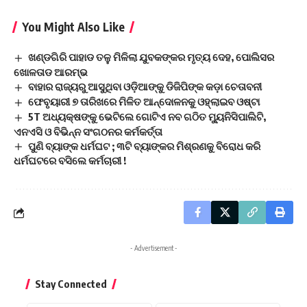
You Might Also Like
ଖଣ୍ଡଗିରି ପାହାଡ ତଳୁ ମିଳିଲା ଯୁବକଙ୍କର ମୃତ୍ୟ ଦେହ, ପୋଲିସର
ଖୋଳତାଡ ଆରମ୍ଭ
ବାହାର ରାଜ୍ୟରୁ ଆସୁଥିବା ଓଡ଼ିଆଙ୍କୁ ଡିଜିପିଙ୍କ କଡ଼ା ଚେତାବନୀ
ଫେବୃୟାରୀ ୭ ତାରିଖରେ ମିଳିତ ଆନ୍ଦୋଳନକୁ ଓହ୍ଲାଇବ ଓଷ୍ଟା
5T ଅଧ୍ୟକ୍ଷଙ୍କୁ ଭେଟିଲେ ଗୋଟିଏ ନବ ଗଠିତ ମ୍ୟୁନିସିପାଲିଟି,
ଏନଏସି ଓ ବିଭିନ୍ନ ସଂଗଠନର କର୍ମକର୍ତ୍ତା
ପୁଣି ବ୍ୟାଙ୍କ ଧର୍ମଘଟ ; ୩ଟି ବ୍ୟାଙ୍କର ମିଶ୍ରଣକୁ ବିରୋଧ କରି
ଧର୍ମଘଟରେ ବସିଲେ କର୍ମଚାରୀ !
- Advertisement -
Stay Connected