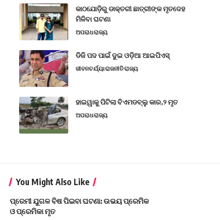
କାଠଯୋଡ଼ିରୁ ଡାକ୍ତରୀ ଛାତ୍ରୀଙ୍କ ମୃତଦେହ
ମିଳିବା ଘଟଣା
ଅପରାଧ
ରାଜ୍ୟ
ଡିଜି ପଦ ପାଇଁ ଦୁଇ ଓଡ଼ିଆ ଆଇପିଏସ୍
ଜୀବନଚର୍ଯ୍ୟା
ରାଜନୀତି
ରାଜ୍ୟ
ହାଇୱାକୁ ପିଟିଲା ବିଏମଡବ୍ଲୁ କାର,୨ ମୃତ
ଅପରାଧ
ରାଜ୍ୟ
You Might Also Like
ପ୍ରେମୀ ଯୁଗଳ ବିଷ ପିଇବା ଘଟଣା: ଉଭୟ ପ୍ରେମିକ
ଓ ପ୍ରେମିକା ମୃତ