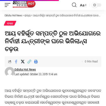
Aa
Font
Resizer
Odisha Hot News
>
ରାଜ୍ୟ
>
ଆୟ ବହିର୍ଭୂତ ସମ୍ପତ୍ତି ଠୁଳ ଅଭିଯୋଗରେ ନିର୍ବାହୀ ଯନ୍ତ୍ରୀଙ୍କ ଘରେ ଭିଜିଲାନ୍ସ ଚଢ଼ଉ
ରାଜ୍ୟ
ଆୟ ବହିର୍ଭୂତ ସମ୍ପତ୍ତି ଠୁଳ ଅଭିଯୋଗରେ
ନିର୍ବାହୀ ଯନ୍ତ୍ରୀଙ୍କ ଘରେ ଭିଜିଲାନ୍ସ
ଚଢ଼ଉ
0 Min Read
Odisha Hot News
Last updated: October 23, 2019 11:41 am
ଆୟ ବହିର୍ଭୂତ ସମ୍ପତ୍ତି ଠୁଳ ଅଭିଯୋଗରେ ଭୁବନେଶ୍ୱରସ୍ଥିତ ଜଳସଂପଦ
ବିଭାଗ ନିର୍ବାହୀ ଯନ୍ତ୍ରୀ ସର୍ବେଶ୍ୱର ସେନାପତିଙ୍କ ଘରେ ଭିଜିଲାନ୍ସ ବିଭାଗ
ପକ୍ଷରୁ ଚଢ଼ଉ କରାଯାଇଛି।ସର୍ବେଶ୍ୱରଙ୍କ ଭୁବନେଶ୍ୱରସ୍ଥିତ ସରକାରୀ