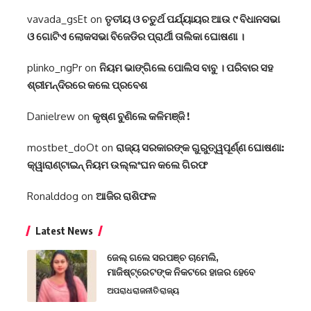
vavada_gsEt
on
ତୃତୀୟ ଓ ଚତୁର୍ଥ ପର୍ଯ୍ୟାୟର ଆଉ ୯ ବିଧାନସଭା
ଓ ଗୋଟିଏ ଲୋକସଭା ବିଜେଡିର ପ୍ରାର୍ଥୀ ତାଲିକା ଘୋଷଣା ।
plinko_ngPr
on
ନିୟମ ଭାଙ୍ଗିଲେ ପୋଲିସ ବାବୁ । ପରିବାର ସହ
ଶ୍ରୀମନ୍ଦିରରେ କଲେ ପ୍ରବେଶ
Danielrew
on
କୃଷ୍ଣ ବୁଣିଲେ କଳିମଞ୍ଜି !
mostbet_doOt
on
ରାଜ୍ୟ ସରକାରଙ୍କ ଗୁରୁତ୍ୱପୂର୍ଣ୍ଣ ଘୋଷଣା:
କ୍ୱାରାଣ୍ଟାଇନ୍‌ ନିୟମ ଉଲ୍ଲଂଘନ କଲେ ଗିରଫ
Ronalddog
on
ଆଜିର ରାଶିଫଳ
Latest News
ଜେଲ୍ ଗଲେ ସରପଞ୍ଚ ଚାମେଲି,
ମାଜିଷ୍ଟ୍ରେଟଙ୍କ ନିକଟରେ ହାଜର ହେବେ
ଅପରାଧ
ରାଜନୀତି
ରାଜ୍ୟ