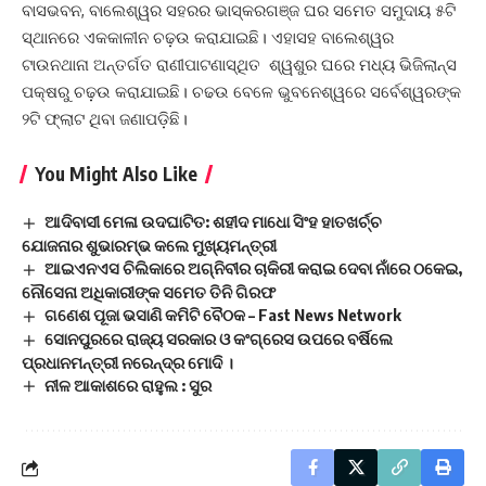
ବାସଭବନ, ବାଲେଶ୍ୱର ସହରର ଭାସ୍କରଗଞ୍ଜ ଘର ସମେତ ସମୁଦାୟ ୫ଟି
ସ୍ଥାନରେ ଏକକାଳୀନ ଚଢ଼ଉ କରାଯାଇଛି। ଏହାସହ ବାଲେଶ୍ୱର
ଟାଉନଥାନା ଅନ୍ତର୍ଗତ ରାଣୀପାଟଣାସ୍ଥିତ ଶ୍ୱଶୁର ଘରେ ମଧ୍ୟ ଭିଜିଲାନ୍ସ
ପକ୍ଷରୁ ଚଢ଼ଉ କରାଯାଇଛି। ଚଢଉ ବେଳେ ଭୁବନେଶ୍ୱରେ ସର୍ବେଶ୍ୱରଙ୍କ
୨ଟି ଫ୍ଲାଟ ଥିବା ଜଣାପଡ଼ିଛି।
You Might Also Like
ଆଦିବାସୀ ମେଳା ଉଦଘାଟିତ: ଶହୀଦ ମାଧୋ ସିଂହ ହାତଖର୍ଚ୍ଚ
ଯୋଜନାର ଶୁଭାରମ୍ଭ କଲେ ମୁଖ୍ୟମନ୍ତ୍ରୀ
ଆଇଏନଏସ ଚିଲିକାରେ ଅଗ୍ନିବୀର ଚାକିରୀ କରାଇ ଦେବା ନାଁରେ ଠକେଇ,
ନୌସେନା ଅଧିକାରୀଙ୍କ ସମେତ ତିନି ଗିରଫ
ଗଣେଶ ପୂଜା ଭସାଣି କମିଟି ବୈଠକ – Fast News Network
ସୋନପୁରରେ ରାଜ୍ୟ ସରକାର ଓ କଂଗ୍ରେସ ଉପରେ ବର୍ଷିଲେ
ପ୍ରଧାନମନ୍ତ୍ରୀ ନରେନ୍ଦ୍ର ମୋଦି ।
ନୀଳ ଆକାଶରେ ରାହୁଲ : ସୁର