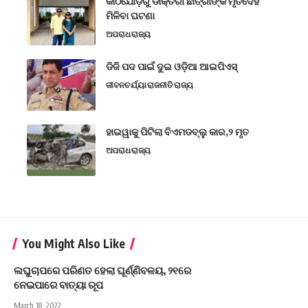
କାଠଯୋଡ଼ିରୁ ଡାକ୍ତରୀ ଛାତ୍ରୀଙ୍କ ମୃତଦେହ
ମିଳିବା ଘଟଣା
ଅପରାଧ
ରାଜ୍ୟ
ଡିଜି ପଦ ପାଇଁ ଦୁଇ ଓଡ଼ିଆ ଆଇପିଏସ୍
ଜୀବନଚର୍ଯ୍ୟା
ରାଜନୀତି
ରାଜ୍ୟ
ହାଇୱାକୁ ପିଟିଲା ବିଏମଡବ୍ଲୁ କାର,୨ ମୃତ
ଅପରାଧ
ରାଜ୍ୟ
You Might Also Like
ଲଘୁଚାପରେ ପରିଣତ ହେଲା ଘୂର୍ଣ୍ଣିବଳୟ, ୨୧ରେ
ନେଇପାରେ ବାତ୍ୟା ରୂପ
March 18, 2022