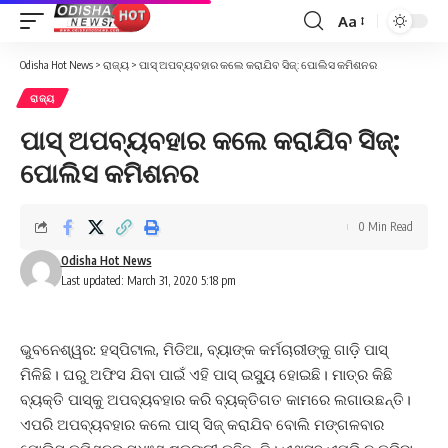
Aa
Font
Resizer
Odisha Hot News
>
ରାଜ୍ୟ
>
ପାସ୍‌ ଅପବ୍ୟବହାର କଲେ କରାଯିବ ସିଜ୍‌: ପୋଲିସ କମିଶନର
ରାଜ୍ୟ
ପାସ୍‌ ଅପବ୍ୟବହାର କଲେ କରାଯିବ ସିଜ୍‌:
ପୋଲିସ କମିଶନର
0 Min Read
Odisha Hot News
Last updated: March 31, 2020 5:18 pm
ଭୁବନେଶ୍ୱର: ହସ୍ପିଟାଲ, ମିଡିଆ, ବ୍ୟାଙ୍କ କର୍ମଚାରୀଙ୍କୁ ଗାଡ଼ି ପାସ୍‌
ମିଳିଛି। ଘରୁ ଅଫିସ ଯିବା ପାଇଁ ଏହି ପାସ୍‌ ଇସ୍ୟୁ ହୋଇଛି। ମାତ୍ର କିଛି
ବ୍ୟକ୍ତି ପାସ୍‌କୁ ଅପବ୍ୟବହାର କରି ବ୍ୟକ୍ତିଗତ କାମରେ ଲଗାଉଛନ୍ତି।
ଏପରି ଅପବ୍ୟବହାର କଲେ ପାସ୍‌ ସିଜ୍‌ କରାଯିବ ବୋଲି ମଙ୍ଗଳବାର