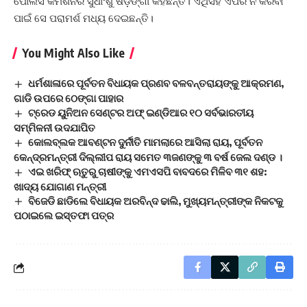
ପୋଲିସ କମିଶନର ସୁଧାଂଶୁ ଷଡ଼ଙ୍ଗୀ କହିଛନ୍ତି। ଏଥିସହ ଏପରି ନ କରିବା
ପାଇଁ ସେ ପରାମର୍ଶ ମଧ୍ୟ ଦେଇଛନ୍ତି।
You Might Also Like
ଧର୍ମଶାଳାରେ ପୂର୍ବତନ ବିଧାୟକ ପ୍ରଣବ ବଳବନ୍ତରାୟଙ୍କୁ ଆକ୍ରମଣ,
ଗାଡି ଉପରେ ଠେଙ୍ଗା ପାହାର
ଟ୍ରେଡ ୟୁନିଅନ ସେଣ୍ଟର ଅଫ୍ ଇଣ୍ଡିଆର ୧୦ ସର୍ବଭାରତୀୟ
ସମ୍ମିଳନୀ ଉଦଯାପିତ
କୋଲବ୍ଲକ ଆବଣ୍ଟନ ଦୁର୍ନୀତି ମାମଲାରେ ଆସିଲା ରାୟ, ପୂର୍ବତନ
କେନ୍ଦ୍ରମନ୍ତ୍ରୀ ଦିଲ୍ଲୀପ ରାୟ ସମେତ ୩ଜଣଙ୍କୁ ୩ ବର୍ଷ ଜେଲ ଦଣ୍ଡ ।
ଏଇ ଖରିଫ୍‌ ଋତୁରୁ ଚାଷୀଙ୍କୁ ଏମଏସପି ବାବଦରେ ମିଳିବ ୩୧ ଶହ:
ଖାଦ୍ୟ ଯୋଗାଣ ମନ୍ତ୍ରୀ
ବିଜେଡି ଛାଡିଲେ ବିଧାୟକ ଅରବିନ୍ଦ ଢାଲି, ମୁଖ୍ୟମନ୍ତ୍ରୀଙ୍କ ନିକଟକୁ
ପଠାଇଲେ ଇସ୍ତଫା ପତ୍ର