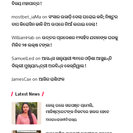
ବିଜୟ ମହାପାତ୍ର !
mostbet_iaMa
on
ସଂସାର ଉଜାଡ଼ି ଦେଲା ଘରୋଇ କଳି; ନିଷ୍ଟୁର
ବାପ କିରୋସିନ ଢାଳି ଝିଅ ଉପରେ ନିଆଁ ଲଗାଇ ଦେଲା !
WilliamHab
on
ଉତ୍ତର ପ୍ରଦେଶର ୧୨ସହିଦ ଯବାନଙ୍କ ଘରକୁ
ମିଳିବ ୨୫ ଲକ୍ଷ ଟଙ୍କା !
SamuelLed
on
ଆସନ୍ତା ଜାନୁୟାରୀ ୩୧ରେ ଓଡ଼ିଶା ଆସୁଛନ୍ତି
ଦିଲ୍ଲୀ ମୁଖ୍ୟମନ୍ତ୍ରୀ ଅରବିନ୍ଦ କେଜ୍ରିୱାଲ !
JamesCax
on
ଆଜିର ରାଶିଫଳ
Latest News
ଜେଲ୍ ଗଲେ ସରପଞ୍ଚ ଚାମେଲି,
ମାଜିଷ୍ଟ୍ରେଟଙ୍କ ନିକଟରେ ହାଜର ହେବେ
ଅପରାଧ
ରାଜନୀତି
ରାଜ୍ୟ