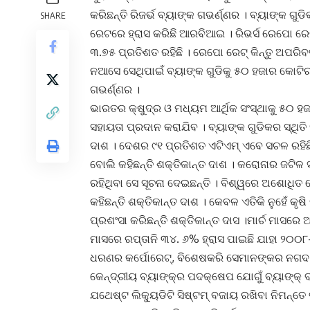
କରିଛନ୍ତି ରିଜର୍ଭ ବ୍ୟାଙ୍କ ଗଭର୍ଣ୍ଣର । ବ୍ୟାଙ୍କ ଗୁ
SHARE
ରେଟରେ ହ୍ରାସ କରିଛି ଆରବିଆଇ । ରିଭର୍ସ ରେପୋ ରେ
୩.୭୫ ପ୍ରତିଶତ ରହିଛି । ରେପୋ ରେଟ୍ କିନ୍ତୁ ଅପରିବ
ନଆସେ ସେଥିପାଇଁ ବ୍ୟାଙ୍କ ଗୁଡିକୁ ୫୦ ହଜାର କୋଟି
ଗଭର୍ଣ୍ଣର ।
ଭାରତର କ୍ଷୁଦ୍ର ଓ ମଧ୍ୟମ ଆର୍ଥିକ ସଂସ୍ଥାକୁ ୫୦ ହଜା
ସହାୟତା ପ୍ରଦାନ କରାଯିବ । ବ୍ୟାଙ୍କ ଗୁଡିକର ସ୍ଥିତ
ଦାଶ । ଦେଶର ୯୧ ପ୍ରତିଶତ ଏଟିଏମ୍ ଏବେ ସଚଳ ରହିଛ
ବୋଲି କହିଛନ୍ତି ଶକ୍ତିକାନ୍ତ ଦାଶ । କରୋନାର ଜଟିଳ 
ରହିଥିବା ସେ ସୂଚନା ଦେଇଛନ୍ତି । ବିଶ୍ୱରେ ଅଶୋଧିତ
କହିଛନ୍ତି ଶକ୍ତିକାନ୍ତ ଦାଶ । କେବଳ ଏତିକି ନୁହେଁ କୃ
ପ୍ରଶଂସା କରିଛନ୍ତି ଶକ୍ତିକାନ୍ତ ଦାସ ।ମାର୍ଚ ମାସରେ 
ମାସରେ ରପ୍ତାନି ୩୪. ୬% ହ୍ରାସ ପାଇଛି ଯାହା ୨୦୦୮-୯
ଧରଣର କର୍ପୋରେଟ୍‌, ବିଶେଷକରି ସେମାନଙ୍କର ନଗଦ ବ
କେନ୍ଦ୍ରୀୟ ବ୍ୟାଙ୍କ୍‌ର ପଦକ୍ଷେପ ଯୋଗୁଁ ବ୍ୟାଙ୍କ୍ 
ଯଥେଷ୍ଟ ଲିକ୍ୟୁଡିଟି ସିଷ୍ଟମ୍ ବଜାୟ ରଖିବା ନିମନ୍ତେ 