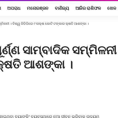
ଶ
ଅପରାଧ
ମନୋରଞ୍ଜନ
ବାଣିଜ୍ୟ
ଆଜିର ରାଶିଫଳ
ଖେଳ
ମ୍ମିଳନୀ । ବିଶ୍ୱ ଜିଡିପିରେ ୯ ଲକ୍ଷ କୋଟି ଟଙ୍କାର କ୍ଷତି ଆଶଙ୍କା ।
ଣ୍ଣ ସାମ୍ବାଦିକ ସମ୍ମିଳନୀ 
୍ଷତି ଆଶଙ୍କା ।
ଇଥିବା ବ୍ୟାଙ୍କିଂ ବ୍ୟବସ୍ଥାରେ ନୂଆ ଜୀବନ ଭରିବାକୁ ଉଦ୍ୟମ