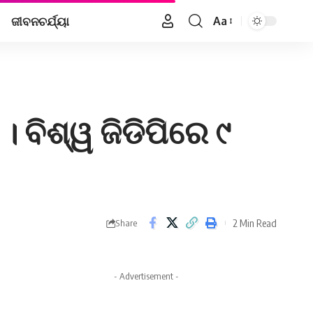
ଜୀବନଚର୍ଯ୍ୟା
Aa
Font
Resizer
। ବିଶ୍ୱ ଜିଡିପିରେ ୯
2 Min Read
Share
- Advertisement -