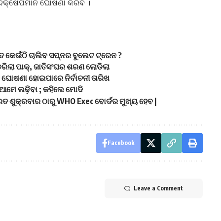
ଆ ପଦକ୍ଷେପମାନ ଘୋଷଣା କରିବ ।
ତ କେଉଁଠି ଚାଲିବ ସପ୍ନର ବୁଲେଟ ଟ୍ରେନ ?
ିଲା ପାକ୍, ଜାତିସଂଘର ଶରଣ ଲୋଡିଲା
ି ଘୋଷଣା ହୋଇପାରେ ନିର୍ବାଚନୀ ତାରିଖ
 ଆମେ ଲଢ଼ିବା ; କହିଲେ ମୋଦି
ତ ଶୁକ୍ରବାର ଠାରୁ WHO Exec ବୋର୍ଡର ମୁଖ୍ୟ ହେବ |
Facebook
Leave a Comment