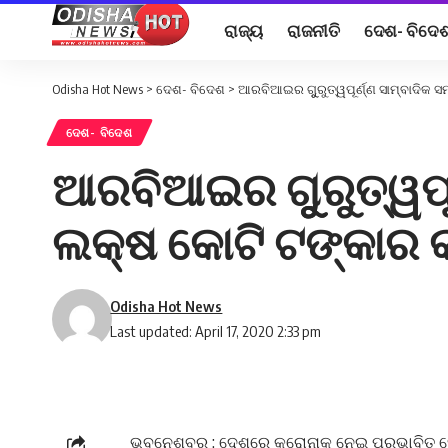
ରାଜ୍ୟ
ରାଜନୀତି
ଦେଶ- ବିଦେ
Odisha Hot News
>
ଦେଶ- ବିଦେଶ
>
ଆରବିଆଇର ଗୁୁରୁତ୍ୱପୂର୍ଣ୍ଣ ସାମ୍ବାଦିକ ସ
ଦେଶ- ବିଦେଶ
ଆରବିଆଇର ଗୁୁରୁତ୍ୱପୂର୍
ଲକ୍ଷ କୋଟି ଟଙ୍କାର କ
Odisha Hot News
Last updated: April 17, 2020 2:33 pm
ଭୁବନେଶ୍ବର : ଦେଶରେ କରୋନାକୁ ନେଇ ପ୍ରଭାବିତ ହୋ