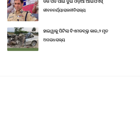
ଡିଜି ପଦ ପାଇଁ ଦୁଇ ଓଡ଼ିଆ ଆଇପିଏସ୍
ଜୀବନଚର୍ଯ୍ୟା
ରାଜନୀତି
ରାଜ୍ୟ
ହାଇୱାକୁ ପିଟିଲା ବିଏମଡବ୍ଲୁ କାର,୨ ମୃତ
ଅପରାଧ
ରାଜ୍ୟ