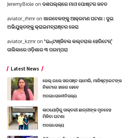
JeremyBiole
on
ଦଶପଲ୍ଲାରେ ମାଓ ପୋଷ୍ଟର ଜବତ
aviator_rhmr
on
ଖାରବେଳଙ୍କୁ ଆକ୍ରମଣ ଘଟଣା : ଦୁଇ
ଅଭିଯୁକ୍ତଙ୍କୁ କ୍ରାଇମବ୍ରାଞ୍ଚର ଜେରା
aviator_kzmr
on
‘ଇନ୍‌ଟାଞ୍ଜିବଲ କଲ୍‌ଚରାଲ ହେରିଟେଜ୍‌’
ତାଲିକାରେ ଓଡ଼ିଶାର ୩ ପରମ୍ପରା
Latest News
ଜେଲ୍ ଗଲେ ସରପଞ୍ଚ ଚାମେଲି, ମାଜିଷ୍ଟ୍ରେଟଙ୍କ
ନିକଟରେ ହାଜର ହେବେ
ଅପରାଧ
ରାଜନୀତି
ରାଜ୍ୟ
କାଠଯୋଡ଼ିରୁ ଡାକ୍ତରୀ ଛାତ୍ରୀଙ୍କ ମୃତଦେହ
ମିଳିବା ଘଟଣା
ଅପରାଧ
ରାଜ୍ୟ