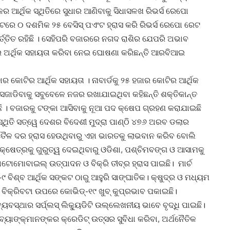
ଡିକର ଆର୍ଥିକ ସ୍ଥିତିରେ ସୁଧାର ଆଣିବାକୁ ସିଧାସଳଖ ରିଭର୍ସ ରେପୋ
ଟରେ ୦ ଦଶମିକ ୨୫ ବେସିସ୍ ପଏଂଟ ହ୍ରାସ କରି ରିଭର୍ସ ରେପୋ ରେଟ
ର୍ତ୍ତିତ ରହିଛି । ସେହିପରି ବଜାରରେ ନଗଦ ରାଶିର ଯେପରି ଅଭାବ
ର ଅର୍ଥିକ ସହାୟତା କରିବା ନେଇ ଘୋଷଣା କରିଛନ୍ତି ଆରବିଆଇ
ର କୋଟିର ଆର୍ଥିକ ସହାୟତା । ନାବାର୍ଡକୁ ୨୫ ହଜାର କୋଟିର ଆର୍ଥିକ
ି ସଜାଡିବାକୁ ସବୁବେଳେ ନଜର ରଖାଯାଇଥିବା କହିଛନ୍ତି ଶକ୍ତିକାନ୍ତ
ି । ବଜାରକୁ ଟଙ୍କା ଆସିବାକୁ ନୂଆ ପଦ କ୍ଷେପ ଗ୍ରହଣ କରାଯାଇଛି
ସ୍ଥିତି ସତ୍ୱେ ଦେଶର ବିଦେଶୀ ମୁଦ୍ରା ପାଣ୍ଠି ୪୭୬ ଅରବ ଡଲାର
 ତୈଳ ଦର ହ୍ରାସ ହେଉଥିବାରୁ ଏହା ଭାରତକୁ ଲାଭବାନ କରିବ ବୋଲି
ଷି କ୍ଷେତ୍ରକୁ ଗୁରୁତ୍ୱ ଦେଇଥିବାରୁ ଓଡିଶା, ପଶ୍ଚିମବଙ୍ଗ ଓ ଆସାମକୁ
ଅଟୋମୋବାଇଲ୍ ଉତ୍ପାଦନ ଓ ବିକ୍ରି ତୀବ୍ର ହ୍ରାସ ପାଇଛି। ମାର୍ଚ
 ବିଶ୍ବ ଆର୍ଥିକ ସଙ୍କଟ ଠାରୁ ଆହୁରି ସାଙ୍ଘାତିକ। କ୍ଷୁଦ୍ର ଓ ମଧ୍ୟମ
ିକ୍ରିବଟା ଉପରେ କୋଭିଡ୍-୧୯ ଖୁବ୍ କୁପ୍ରଭାବ ପକାଇଛି।
ବ୍ୟବସ୍ଥାର ସର୍ପ୍ଲସ୍ ଲିକ୍ୟୁଡିଟି ଉଲ୍ଲେଖନୀୟ ଭାବେ ବୃଦ୍ଧି ପାଇଛି।
ବ୍ୟାଙ୍କ୍‌ମାନଙ୍କର କ୍ରେଡିଟ୍ ଉତ୍ସର ସୁବିଧା କରିବା, ଅର୍ଥନୈତିକ