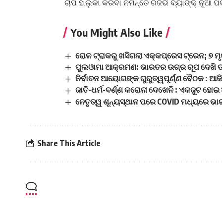
ଚାପ ହାଲୁକା କରିବା ନିମନ୍ତେ ରିଜର୍ଭ ବ୍ୟାଙ୍କ୍ ନୂ
You Might Also Like
ରୋଳ ଟ୍ରାକରୁ ଖସିଗଲା ଏକ୍କପ୍ରେସ ଟ୍ରେନ; ୭ ମୃ
ପୁଲଓାମା ଆକ୍ରମଣ: ଭାରତର ଉଗ୍ର ରୂପ ଦେଖି ଡର
ନିର୍ବାଚନ ଆୟୋଗଙ୍କ ଗୁରୁତ୍ୱପୂର୍ଣ୍ଣ ବୈଠକ : ଆଜ
ଜାତି-ଧର୍ମ-ବର୍ଣ୍ଣ କରୋନା ଦେଖେନି : ଏକଜୁଟ ହୋଇ
ନେତୃତ୍ୱ ଶୂନ୍ୟସ୍ଥାନ ପରେ COVID ମଧ୍ୟରେ ଭାର
Share This Article