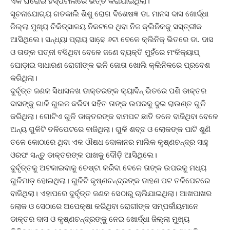
ଏକ ଘରୋଇ ହସ୍ପିଟାଲରେ ଭର୍ତ୍ତି କରାଯାଇଥିଲା।
ସୂଚନାଯୋଗ୍ୟ ଗତକାଲି ଶିଶୁ ରୋଗ ବିଶେଷଜ୍ଞ ଡା. ମାନସ ଦାସ ଖୋର୍ଦ୍ଧା
ଜିଲ୍ଲା ମୁଖ୍ୟ ଚିକିତ୍ସାଳୟ ନିକଟରେ ଥିବା ନିଜ କ୍ଲିନିକକୁ ସସ୍ତ୍ରୀକ
ଆସିଥିଲେ। ସନ୍ଧ୍ୟା ପ୍ରାୟ ସାଢେ଼ ୬ଟା ବେଳେ କ୍ଲିନିକ୍ ଭିତରେ ଡା. ଦାସ
ଓ ତାଙ୍କ ପତ୍ନୀ ବସିଥିବା ବେଳେ ଜଣେ ବ୍ୟକ୍ତି ମୁହଁରେ ମଂକିକ୍ୟାପ୍
ଘୋଡ଼ାଇ ସାଧାରଣ ରୋଗୀଙ୍କ ଭଳି ଜୋତା ଖୋଲି କ୍ଲିନିକରେ ପ୍ରବେଶ
କରିଥିଲା।
ଦୁର୍ବୃତ୍ତ ଜଣକ ସିଧାସଳଖ ଡାକ୍ତରଙ୍କ କ୍ୟାବିନ୍ ଭିତରେ ପଶି ଡାକ୍ତର
ଦାସଙ୍କୁ ଗାଳି ଗୁଲଜ କରିବା ସହିତ ତାଙ୍କ ଉପରକୁ ଦୁଇ ରାଉଣ୍ତ ଗୁଳି
କରିଥିଲା। ଗୋଟିଏ ଗୁଳି ଡାକ୍ତରଙ୍କ ବାମପଟ ଛାତି ତଳେ ବାଜିଥିବା ବେଳେ
ଅନ୍ୟ ଗୁଳିଟି ତଳିପେଟରେ ବାଜିଥିଲା। ଗୁଳି ଶବ୍ଦ ଓ ଲୋକଙ୍କ ପାଟି ଶୁଣି
ତଳେ କୋଠାରେ ଥିବା ଏକ ଔଷଧ ଦୋକାନର ମାଲିକ କୃଷ୍ଣଚନ୍ଦ୍ର ସାହୁ
ଓରଫ ସନ୍ତୁ ଡାକ୍ତରଙ୍କ ପାଖକୁ ଦୌଡ଼ି ଆସିଥିଲେ।
ଦୁର୍ବୃତ୍ତକୁ ଅଟକାଇବାକୁ ଚେଷ୍ଟା କରିବା ବେଳେ ତାଙ୍କ ଉପରକୁ ମଧ୍ୟ
ଗୁଳିମାଡ଼ ହୋଇଥିଲା। ଗୁଳିଟି କୃଷ୍ଣଚନ୍ଦ୍ରଙ୍କ ଡାହଣ ପଟ ତଳିପେଟରେ
ବାଜିଥିଲା। ଏହାପରେ ଦୁର୍ବୃତ୍ତ ଜଣକ ସେଠାରୁ ଚାଲିଯାଇଥିଲା। ଆଖପାଖର
ଲୋକ ଓ ସେଠାରେ ଅପେକ୍ଷା କରିଥିବା ରୋଗୀଙ୍କ ସମ୍ପର୍କୀୟମାନେ
ଡାକ୍ତର ଦାସ ଓ କୃଷ୍ଣଚନ୍ଦ୍ରଙ୍କୁ ନେଇ ଖୋର୍ଦ୍ଧା ଜିଲ୍ଲା ମୁଖ୍ୟ