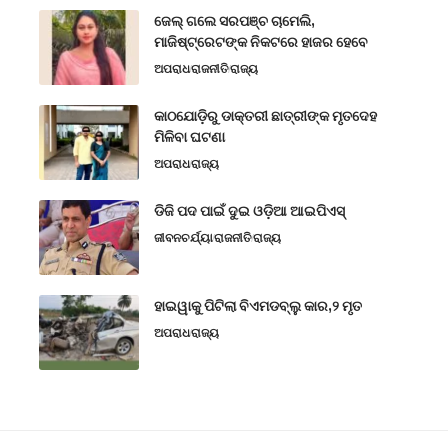
ଜେଲ୍ ଗଲେ ସରପଞ୍ଚ ଚାମେଲି,
ମାଜିଷ୍ଟ୍ରେଟଙ୍କ ନିକଟରେ ହାଜର ହେବେ
ଅପରାଧ
ରାଜନୀତି
ରାଜ୍ୟ
କାଠଯୋଡ଼ିରୁ ଡାକ୍ତରୀ ଛାତ୍ରୀଙ୍କ ମୃତଦେହ
ମିଳିବା ଘଟଣା
ଅପରାଧ
ରାଜ୍ୟ
ଡିଜି ପଦ ପାଇଁ ଦୁଇ ଓଡ଼ିଆ ଆଇପିଏସ୍
ଜୀବନଚର୍ଯ୍ୟା
ରାଜନୀତି
ରାଜ୍ୟ
ହାଇୱାକୁ ପିଟିଲା ବିଏମଡବ୍ଲୁ କାର,୨ ମୃତ
ଅପରାଧ
ରାଜ୍ୟ