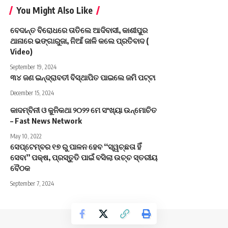
You Might Also Like
ବେଦାନ୍ତ ବିରୋଧରେ ତାତିଲେ ଆଦିବାସୀ, କାଶୀପୁର
ଥାନାରେ ଭଙ୍ଗାରୁଜା, ନିଆଁ ଜାଳି କଲେ ପ୍ରତିବାଦ (
Video)
September 19, 2024
୩୪ ଜଣ ଇନ୍ଦ୍ରାବତୀ ବିସ୍ଥାପିତ ପାଇଲେ ଜମି ପଟ୍ଟା
December 15, 2024
କାଦମ୍ବିନୀ ଓ କୁନିକଥା ୨୦୨୨ ମେ ସଂଖ୍ୟା ଉନ୍ମୋଚିତ
– Fast News Network
May 10, 2022
ସେପ୍ଟେମ୍ବର ୧୭ ରୁ ପାଳନ ହେବ ‘‘ସ୍ୱଚ୍ଛତା ହିଁ
ସେବା’’ ପକ୍ଷ, ପ୍ରସ୍ତୁତି ପାଇଁ ବସିଲା ଉଚ୍ଚ ସ୍ତରୀୟ
ବୈଠକ
September 7, 2024