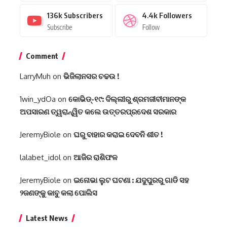
136k
Subscribers
4.4k
Followers
Subscribe
Follow
Comment
LarryMuh
on
ଭିଜିଲାନସର ଚଢଉ !
1win_ydOa
on
କୋଭିଡ୍-୧୯: ଦିଲ୍ଲୀରୁ ଶ୍ରମଜୀବୀମାନଙ୍କ
ଅପସାରଣ ତ୍ୱରାନ୍ୱିତ କଲେ ଉତ୍ତରପ୍ରଦେଶ ସରକାର
JeremyBiole
on
ଘରୁ ବାହାର କରାଇ ଦେବନି ଶୀତ !
lalabet_idol
on
ଆଜିର ରାଶିଫଳ
JeremyBiole
on
ଇନୋଭା ଲୁଟ ଘଟଣା : ଯଦୁପୁରରୁ ଗାଡି ସହ
୨ଜଣଙ୍କୁ କାବୁ କଲା ପୋଲିସ
Latest News