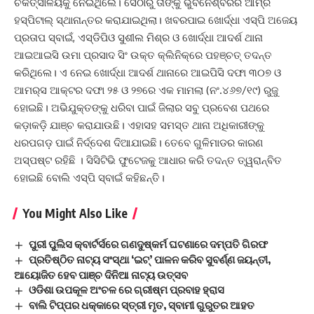
ଚିକିତ୍ସାଳୟକୁ ନେଇଥିଲେ। ସେଠାରୁ ତାଙ୍କୁ ଭୁବନେଶ୍ବରର ଆମ୍ରି
ହସ୍ପିଟାଲ୍ ସ୍ଥାନାନ୍ତର କରାଯାଇଥିଲା। ଖବରପାଇ ଖୋର୍ଦ୍ଧା ଏସ୍‌ପି ଅଜେୟ
ପ୍ରତାପ ସ୍ବାଇଁ, ଏସ୍‌ଡିପିଓ ସୁଶୀଲ ମିଶ୍ର ଓ ଖୋର୍ଦ୍ଧା ଆଦର୍ଶ ଥାନା
ଆଇଆଇସି ଉମା ପ୍ରସାଦ ସିଂ ଉକ୍ତ କ୍ଲିନିକ୍‌ରେ ପହଞ୍ଚତ୍ ତଦନ୍ତ
କରିଥିଲେ। ଏ ନେଇ ଖୋର୍ଦ୍ଧା ଆଦର୍ଶ ଥାନାରେ ଆଇପିସି ଦଫା ୩୦୭ ଓ
ଆମର୍‌ସ ଆକ୍ଟର ଦଫା ୨୫ ଓ ୨୭ରେ ଏକ ମାମଲା (ନଂ.୪୬୭/୧୯) ରୁଜୁ
ହୋଇଛି। ଅଭିଯୁକ୍ତଙ୍କୁ ଧରିବା ପାଇଁ ଜିଲାର ସବୁ ପ୍ରବେଶ ପଥରେ
କଡ଼ାକଡ଼ି ଯାଞ୍ଚ କରାଯାଉଛି। ଏହାସହ ସମସ୍ତ ଥାନା ଅଧିକାରୀଙ୍କୁ
ଧରପଗଡ଼ ପାଇଁ ନିର୍ଦ୍ଦେଶ ଦିଆଯାଇଛି। ତେବେ ଗୁଳିମାଡର କାରଣ
ଅସ୍ପଷ୍ଟ ରହିଛି । ସିସିଟିଭି ଫୁଟେଜକୁ ଆଧାର କରି ତଦନ୍ତ ତ୍ୱରାନ୍ବିତ
ହୋଇଛି ବୋଲି ଏସ୍‌ପି ସ୍ବାଇଁ କହିଛନ୍ତି।
You Might Also Like
ପୁରୀ ପୁଲିସ କ୍ବାର୍ଟର୍ସରେ ଗଣଦୁଷ୍କର୍ମ ଘଟଣାରେ ଦମ୍ପତି ଗିରଫ
ପ୍ରତିଷ୍ଠିତ ନାଟ୍ୟ ସଂସ୍ଥା ‘ଇଟ୍’ ପାଳନ କରିବ ସୁବର୍ଣ୍ଣ ଜୟନ୍ତୀ,
ଆୟୋଜିତ ହେବ ପାଞ୍ଚ ଦିନିଆ ନାଟ୍ୟ ଉତ୍ସବ
ଓଡିଶା ଉପକୂଳ ଅଂଚଳ ରେ ଗ୍ରୀଷ୍ମ ପ୍ରବାହ ହ୍ରାସ
ବାଲି ଟିପ୍ପର ଧକ୍କାରେ ସ୍ତ୍ରୀ ମୃତ, ସ୍ବାମୀ ଗୁରୁତର ଆହତ