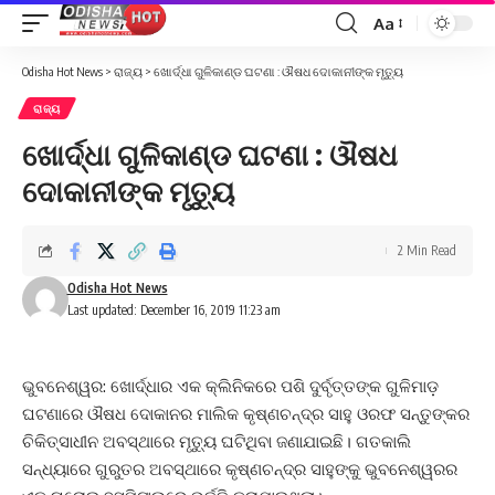
Aa
Font
Resizer
Odisha Hot News
>
ରାଜ୍ୟ
>
ଖୋର୍ଦ୍ଧା ଗୁଳିକାଣ୍ଡ ଘଟଣା : ଔଷଧ ଦୋକାନୀଙ୍କ ମୃତ୍ୟୁ
ରାଜ୍ୟ
ଖୋର୍ଦ୍ଧା ଗୁଳିକାଣ୍ଡ ଘଟଣା : ଔଷଧ
ଦୋକାନୀଙ୍କ ମୃତ୍ୟୁ
2 Min Read
Odisha Hot News
Last updated: December 16, 2019 11:23 am
ଭୁବନେଶ୍ୱର: ଖୋର୍ଦ୍ଧାର ଏକ କ୍ଲିନିକରେ ପଶି ଦୁର୍ବୃତ୍ତଙ୍କ ଗୁଳିମାଡ଼
ଘଟଣାରେ ଔଷଧ ଦୋକାନର ମାଲିକ କୃଷ୍ଣଚନ୍ଦ୍ର ସାହୁ ଓରଫ ସନ୍ତୁଙ୍କର
ଚିକିତ୍ସାଧୀନ ଅବସ୍ଥାରେ ମୃତ୍ୟୁ ଘଟିଥିବା ଜଣାଯାଇଛି। ଗତକାଲି
ସନ୍ଧ୍ୟାରେ ଗୁରୁତର ଅବସ୍ଥାରେ କୃଷ୍ଣଚନ୍ଦ୍ର ସାହୁଙ୍କୁ ଭୁବନେଶ୍ୱରର