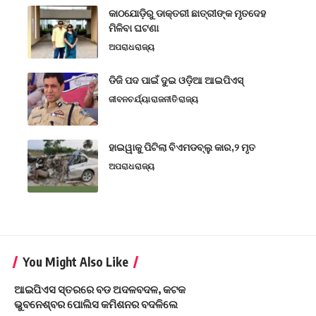
କାଠଯୋଡ଼ିରୁ ଡାକ୍ତରୀ ଛାତ୍ରୀଙ୍କ ମୃତଦେହ
ମିଳିବା ଘଟଣା
ଅପରାଧ
ରାଜ୍ୟ
ଡିଜି ପଦ ପାଇଁ ଦୁଇ ଓଡ଼ିଆ ଆଇପିଏସ୍
ଜୀବନଚର୍ଯ୍ୟା
ରାଜନୀତି
ରାଜ୍ୟ
ହାଇୱାକୁ ପିଟିଲା ବିଏମଡବ୍ଲୁ କାର,୨ ମୃତ
ଅପରାଧ
ରାଜ୍ୟ
You Might Also Like
ଆଇପିଏସ ସ୍ତରରେ ବଡ ଅଦଳବଦଳ, କଟକ
ଭୁବନେଶ୍ବର ପୋଲିସ କମିଶନର ବଦଳିଲେ