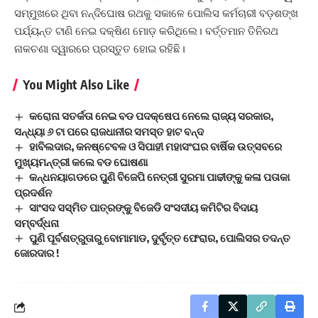
ସମ୍ମୁଖରେ ଥିବା ନନ୍ଦିଘୋଷ ରଥକୁ ସକାଳେ ପୋଲିସ କର୍ମଚାରୀ ବଡ଼ଶଙ୍ଖ
ପର୍ଯ୍ୟନ୍ତ ଟାଣି ନେଇ ଦକ୍ଷିଣ ମୋଡ଼ କରିଥିଲେ। ବର୍ତ୍ତମାନ ତିନିରଥ
ନାକଚଣା ଦ୍ୱାରରେ ପ୍ରସ୍ତୁତ ହୋଇ ରହିଛି।
You Might Also Like
କରୋନା ସତର୍କତା ନେଇ ବଡ ପଦକ୍ଷେପ ନେଲେ ରାଜ୍ୟ ସରକାର,
ସନ୍ଧ୍ୟା ୬ ଟା ପରେ ରାଜଧାନୀର ସମସ୍ତ ହାଟ ବନ୍ଦ
ହାବିଲଦାର, କନଷ୍ଟେବଳ ଓ ସିପାହୀ ମହାସଂଘର ବାର୍ଷିକ ଉତ୍ସବରେ
ମୁଖ୍ୟମନ୍ତ୍ରୀ କଲେ ବଡ ଘୋଷଣା
କନ୍ଧନୟାଗଡରେ ପୁଣି ବିଜେପି ନେତ୍ରୀ ସୁରମା ପାଢୀଙ୍କୁ କଳା ପତାକା
ପ୍ରଦର୍ଶନ
ସାଂସଦ ସସ୍ମିତ ପାତ୍ରଙ୍କୁ ବିଜେଡି ସଂସଦୀୟ କମିଟିର ବିଦାୟ
ସମ୍ବର୍ଦ୍ଧନା
ପୁଣି ପୂର୍ବଶତ୍ରୁତାରୁ ବୋମାମାଡ, ଦୁର୍ବୃତ୍ତ ଫେରାର, ପୋଲିସର ତଦନ୍ତ
ଜୋରଦାର !