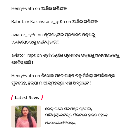
HenryEvath
on
ଆଜିର ରାଶିଫଳ
Rabota v Kazahstane_gtKn
on
ଆଜିର ରାଶିଫଳ
aviator_cyPn
on
ଶ୍ରୀମନ୍ଦୀର ପ୍ରଶାସନ ପକ୍ଷରୁ
୯ସେବାୟତଙ୍କୁ ନୋଟିସ୍ ଜାରି !
aviator_rapt
on
ଶ୍ରୀମନ୍ଦୀର ପ୍ରଶାସନ ପକ୍ଷରୁ ୯ସେବାୟତଙ୍କୁ
ନୋଟିସ୍ ଜାରି !
HenryEvath
on
ନିଖୋକ ପରେ ପାହଡ ତଳୁ ମିଳିଲା ନାବାଳିକାଙ୍କ
ମୃତଦେହ, ହତ୍ୟା ନା ଆତ୍ମହତ୍ୟା ଏହା ଅସ୍ପଷ୍ଟ !
Latest News
ଜେଲ୍ ଗଲେ ସରପଞ୍ଚ ଚାମେଲି,
ମାଜିଷ୍ଟ୍ରେଟଙ୍କ ନିକଟରେ ହାଜର ହେବେ
ଅପରାଧ
ରାଜନୀତି
ରାଜ୍ୟ