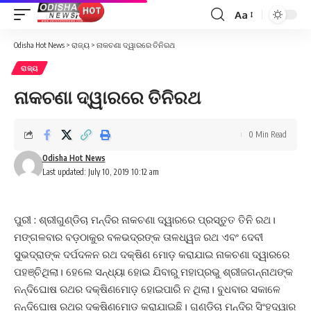
Aa
Font
Resizer
Odisha Hot News
>
ରାଜ୍ୟ
>
ନାକଚଣା ଦ୍ୱାରରେ ତିନିରଥ
ରାଜ୍ୟ
ନାକଚଣା ଦ୍ୱାରରେ ତିନିରଥ
0 Min Read
Odisha Hot News
Last updated: July 10, 2019 10:12 am
ପୁରୀ : ଶ୍ରୀଗୁଣ୍ଡିଚା ମନ୍ଦିର ନାକଚଣା ଦ୍ୱାରରେ ପ୍ରସ୍ତୁତ ତିନି ରଥ।
ମଙ୍ଗଳବାର ବଡ଼ଠାକୁର ବଳଭଦ୍ରଙ୍କ ତାଳଧ୍ୱଜ ରଥ ଏବଂ ଦେବୀ
ସୁଭଦ୍ରାଙ୍କ ଦର୍ପଦଳନ ରଥ ଦକ୍ଷିଣ ମୋଡ଼ କରାଯାଇ ନାକଚଣା ଦ୍ୱାରରେ
ପହଞ୍ଚିଥିଲା। ହେଲେ ସନ୍ଧ୍ୟା ହୋଇ ଯିବାରୁ ମହାପ୍ରଭୁ ଶ୍ରୀଜଗନ୍ନାଥଙ୍କ
ନନ୍ଦିଘୋଷ ରଥର ଦକ୍ଷିଣମୋଡ଼ ହୋଇପାରି ନ ଥିଲା। ବୁଧବାର ସକାଳେ
ନନ୍ଦିଘୋଷ ରଥର ଦକ୍ଷିଣମୋଡ଼ କରାଯାଇଛି। ଗୁଣ୍ଡିଚା ମନ୍ଦିର ସିଂହଦ୍ୱାର