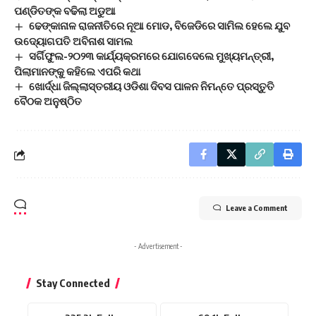
ପଣ୍ଡିତଙ୍କ ବଢିଲା ଅଡୁଆ
ଢେଙ୍କାନାଳ ରାଜନୀତିରେ ନୂଆ ମୋଡ, ବିଜେଡିରେ ସାମିଲ ହେଲେ ଯୁବ
ଉଦ୍ୟୋଗପତି ଅବିନାଶ ସାମଲ
ସର୍ଗିଫୁଲ-୨୦୨୩ କାର୍ଯ୍ୟକ୍ରମରେ ଯୋଗଦେଲେ ମୁଖ୍ୟମନ୍ତ୍ରୀ,
ପିଲାମାନଙ୍କୁ କହିଲେ ଏପରି କଥା
ଖୋର୍ଦ୍ଧା ଜିଲ୍ଲାସ୍ତରୀୟ ଓଡିଶା ଦିବସ ପାଳନ ନିମନ୍ତେ ପ୍ରସ୍ତୁତି
ବୈଠକ ଅନୁଷ୍ଠିତ
Leave a Comment
- Advertisement -
Stay Connected