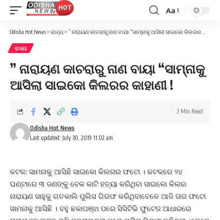
Aa
Font
Resizer
Odisha Hot News
>
ରାଜ୍ୟ
>
” ନାରାୟଣ କାଚରାରୁ ନାଣ ବାୟା “ସାମ୍ନାକୁ ଆସିଲା ସାଇକୋ କିଲରର କାହାଣୀ !
ରାଜ୍ୟ
” ନାରାୟଣ କାଚରାରୁ ନାଣ ବାୟା “ସାମ୍ନାକୁ
ଆସିଲା ସାଇକୋ କିଲରର କାହାଣୀ !
2 Min Read
Odisha Hot News
Last updated: July 30, 2019 11:02 am
କଟକ: ସାମନାକୁ ଆସିଛି ସାଇକୋ କିଲରର ଫଟୋ । କଟକରେ ୨୪
ଘଣ୍ଟାରେ ୩ ଜଣଙ୍କୁ ବେକ କାଟି ହତ୍ୟା କରିଥିବା ସାଇକୋ କିଲର
ନାରାୟଣ ସାହୁକୁ ଗତକାଲି ପୁଲିସ ଗିରଫ କରିଥିବାବେଳେ ଆଜି ତାର ଫଟୋ
ସାମନାକୁ ଆସିଛି । ବହୁ ଛକାପଞ୍ଝା ପରେ ସିସିଟିଭି ଫୁଟେଜ ଆଧାରରେ