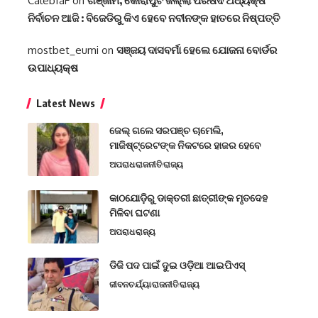
CalebfaF
on
ଗଞ୍ଜାମ, କୋରାପୁଟ ଜିଲ୍ଲା ପରିଷଦ ଅଧ୍ୟକ୍ଷ
ନିର୍ବାଚନ ଆଜି : ବିଜେଡିରୁ କିଏ ହେବେ ନବୀନଙ୍କ ହାତରେ ନିଷ୍ପତ୍ତି
mostbet_eumi
on
ସଞ୍ଜୟ ଦାସବର୍ମା ହେଲେ ଯୋଜନା ବୋର୍ଡର
ଉପାଧ୍ୟକ୍ଷ
Latest News
ଜେଲ୍ ଗଲେ ସରପଞ୍ଚ ଚାମେଲି,
ମାଜିଷ୍ଟ୍ରେଟଙ୍କ ନିକଟରେ ହାଜର ହେବେ
ଅପରାଧ
ରାଜନୀତି
ରାଜ୍ୟ
କାଠଯୋଡ଼ିରୁ ଡାକ୍ତରୀ ଛାତ୍ରୀଙ୍କ ମୃତଦେହ
ମିଳିବା ଘଟଣା
ଅପରାଧ
ରାଜ୍ୟ
ଡିଜି ପଦ ପାଇଁ ଦୁଇ ଓଡ଼ିଆ ଆଇପିଏସ୍
ଜୀବନଚର୍ଯ୍ୟା
ରାଜନୀତି
ରାଜ୍ୟ