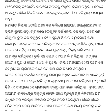
ନାରାୟଣକୁ ଅଟକ ରଖି ପଚରାଉଚରା ପରେ ପୁଲିସ ଗିରଫ କରିଥିଲା ।ତେବେ
ଫରେନସିକ୍ ରିପୋର୍ଟରୁ ସାଇକୋ କିଲରକୁ ଚିହ୍ନଟ କରାଯାଇଥିଲା । ତେବେ
ଆସନ୍ତୁ ଜାଣିବା କିଭଳି ଜଣେ କାଚରାରୁ ହତ୍ୟାକାରୀ ପାଲଟି ଥିଲା ନାରାୟଣ
ସାହୁ।
ନୟାଗଡ଼ ଜିଲ୍ଲା ଓଡ଼ଗାଁ ଅଞ୍ଚଳର ବାସିନ୍ଦା ନାରାୟଣ ଜଗନ୍ନାଥପ୍ରସାଦ
ବ୍ଲକ କୁମ୍ପାପଡ଼ା ଗ୍ରାମରେ ୨୦ରୁ ୨୫ ବର୍ଷ ହେଲା ଏକ ଭଡ଼ା ଘରେ ରହି
ଗାଁକୁ ଗାଁ ବୁଲି ଚୁଡ଼ି ବିକୁଥିଲା। ଜଣେ ସୁସ୍ଥ ଓ ଭଲ ବ୍ୟବସାୟୀ ତଥା
ନାରାୟଣ କାଚରା ଭାବେ ସେ ସଭିଙ୍କ ମହଲରେ ବେଶ୍‌ ପରିଚିତ ଥିଲା। ଏହା
ପରେ ସେ ମହିପୁର ଅଞ୍ଚଳର ଜଣେ ଯୁବତୀଙ୍କୁ ବିବାହ କରି ସଂସାର
ଆରମ୍ଭ କରିଥିଲେ। ଚୁଡ଼ି ସହ ଜୋତା ବେପାର ବି ଚାଲିଥିଲା। ତାଙ୍କର
ଗୋଟିଏ ପୁଅ ଓ ଗୋଟିଏ ଝିଅ ବି ଥିଲେ। ଭଲ ରୋଜଗାର ହେବା ପରେ ସେ
କୁମ୍ପାପଡ଼ା ଗ୍ରାମରେ ନିଜେ ଜମି କିଣି ଘର ତିଆରି କରିଥିଲା।
ତେବେ ସମୟ ବଦଳିବା ସାଙ୍ଗକୁ ନାରାୟଣ ଅଧିକ ‌ରୋଜଗାର ଆଶାରେ ଚୁଡ଼ି
ଓ ଜୋତା ବେପାର ବନ୍ଦ କରି ରୁପା ବ୍ୟବସାୟ ଆରମ୍ଭ କରିଥିଲ‌ା। ଏଥିପାଇଁ
ବିଭିନ୍ନ ସମୟରେ ସେ ଗ୍ରାମବାସୀଙ୍କଠୁ ଧାରକରଜ କରିଥିଲା। କୁମ୍ପାପଡ଼ା
ଗ୍ରାମର ରାମଚନ୍ଦ୍ର ସାହୁଙ୍କ ନାମକ ଜଣେ ବ୍ୟକ୍ତିଙ୍କ ନିକଟରେ ଘର
ବନ୍ଧକ ରଖି ୧ଲକ୍ଷ ୬୨ହଜାର ଟଙ୍କା କରଜ ନେଇଥିଲା। ଧୀରେ ଧୀରେ
ତା’ର ଖରାପ ସମୟ ଆସିଗଲା। ଏହା ପରେ ନାରାୟଣ ଅନ୍ୟ ଜଣଙ୍କୁ ଘର