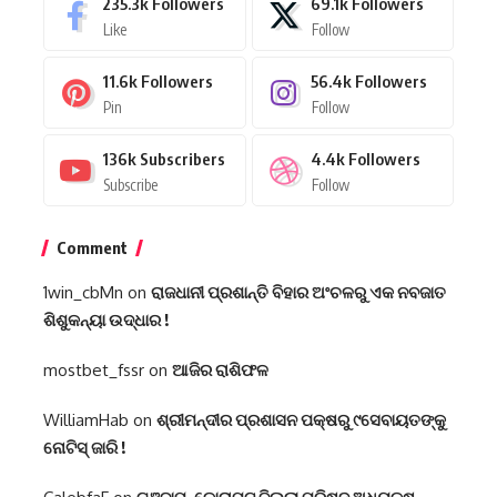
235.3k
Followers
69.1k
Followers
Like
Follow
11.6k
Followers
56.4k
Followers
Pin
Follow
136k
Subscribers
4.4k
Followers
Subscribe
Follow
Comment
1win_cbMn
on
ରାଜଧାନୀ ପ୍ରଶାନ୍ତି ବିହାର ଅଂଚଳରୁ ଏକ ନବଜାତ
ଶିଶୁକନ୍ୟା ଉଦ୍ଧାର !
mostbet_fssr
on
ଆଜିର ରାଶିଫଳ
WilliamHab
on
ଶ୍ରୀମନ୍ଦୀର ପ୍ରଶାସନ ପକ୍ଷରୁ ୯ସେବାୟତଙ୍କୁ
ନୋଟିସ୍ ଜାରି !