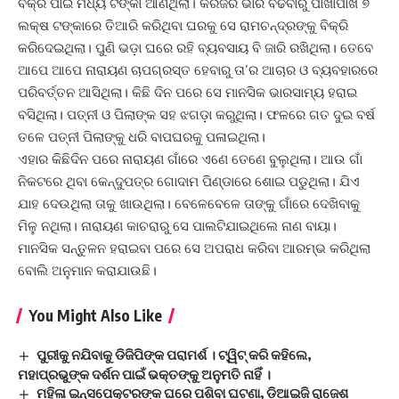
ବିକ୍ରି ପାଇଁ ମଧ୍ୟ ଟଙ୍କା ଆଣିଥିଲା। କରଜର ଭାର ବଢିବାରୁ ପାଖାପାଖି ୭
ଲକ୍ଷ ଟଙ୍କାରେ ତିଆରି କରିଥିବା ଘରକୁ ସେ ରାମଚନ୍ଦ୍ରଙ୍କୁ ବିକ୍ରି
କରିଦେଇଥିଲା। ପୁଣି ଭଡ଼ା ଘରେ ରହି ବ୍ୟବସାୟ ବି ଜାରି ରଖିଥିଲା। ତେବେ
ଆପେ ଆପେ ନାରାୟଣ ଚାପଗ୍ରସ୍ତ ହେବାରୁ ତା’ର ଆଚାର ଓ ବ୍ୟବହାରରେ
ପରିବର୍ତ୍ତନ ଆସିଥିଲା। କିଛି ଦିନ ପରେ ସେ ମାନସିକ ଭାରସାମ୍ୟ ହରାଇ
ବସିଥିଲା। ପତ୍ନୀ ଓ ପିଲାଙ୍କ ସହ ଝଗଡ଼ା କରୁଥିଲା। ଫଳରେ ଗତ ଦୁଇ ବର୍ଷ
ତଳେ ପତ୍ନୀ ପିଲାଙ୍କୁ ଧରି ବାପଘରକୁ ପଳାଇଥିଲା।
ଏହାର କିଛିଦିନ ପରେ ନାରାୟଣ ଗାଁରେ ଏଣେ ତେଣେ ବୁଲୁଥିଲା। ଆଉ ଗାଁ
ନିକଟରେ ଥିବା କେନ୍ଦୁପତ୍ର ଗୋଦାମ ପିଣ୍ଡାରେ ଶୋଇ ପଡୁଥିଲା। ଯିଏ
ଯାହ ଦେଉଥିଲା ତାକୁ ଖାଉଥିଲା। ବେଳେବେଳେ ତାଙ୍କୁ ଗାଁରେ ଦେଖିବାକୁ
ମିଳୁ ନଥିଲା। ନାରାୟଣ କାଚରାରୁ ସେ ପାଲଟିଯାଇଥିଲେ ନାଣ ବାୟା।
ମାନସିକ ସନ୍ତୁଳନ ହରାଇବା ପରେ ସେ ଅପରାଧ କରିବା ଆରମ୍ଭ କରିଥିଲା
ବୋଲି ଅନୁମାନ କରାଯାଉଛି।
You Might Also Like
ପୁରୀକୁ ନଯିବାକୁ ଡିଜିପିଙ୍କ ପରାମର୍ଶ । ଟ୍ୱିଟ୍ କରି କହିଲେ,
ମହାପ୍ରଭୁଙ୍କ ଦର୍ଶନ ପାଇଁ ଭକ୍ତଙ୍କୁ ଅନୁମତି ନାହିଁ ।
ମହିଳା ଇନ୍ସପେକ୍ଟରଙ୍କ ଘରେ ପଶିବା ଘଟଣା, ଡିଆଇଜି ରାଜେଶ