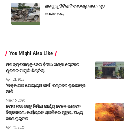
ହାଇୱାକୁ ପିଟିଲା ବିଏମଡବ୍ଲୁ କାର,୨ ମୃତ
ଅପରାଧ
ରାଜ୍ୟ
You Might Also Like
ମଦ ବ୍ୟବସାୟକୁ ନେଇ ହିଂସା!: ଖଣ୍ଡା ଚୋଟରେ
ଯୁବକର ପାପୁଲି ଛିଣ୍ଡିଲା
April 21, 2025
‘ପକ୍କାଘର ଯୋଗ୍ୟତା କାର୍ଡ’ ବଣ୍ଟନର ଶୁଭାରମ୍ଭ
ଆଜି
March 5, 2020
ବୋଡ ନଦୀ ସେତୁ ନିର୍ମାଣ କାର୍ଯ୍ୟ ବେଳେ ଭୟାବହ
ବିସ୍ପୋରଣ: କାର୍ଯ୍ୟରତ ଶ୍ରମିକର ମୃତ୍ୟୁ, ଅନ୍ୟ
ଜଣେ ଗୁରୁତର
April 19, 2025