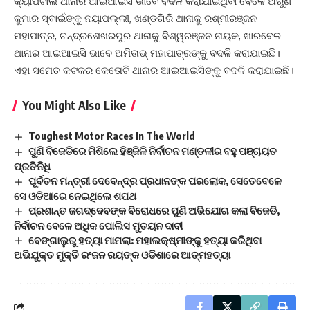
କ୍ୟାପିଟାଲ ଥାନାର ଆଇଆଇସି ଭାବେ ବଦଳି କରାଯାଇଥିବା ବେଳେ ଅରୁଣ
କୁମାର ସ୍ବାଇଁଙ୍କୁ ନୟାପଲ୍ଲୀ, ଖଣ୍ଡଗିରି ଥାନାକୁ ରଶ୍ମୀରଞ୍ଜନ
ମହାପାତ୍ର, ଚନ୍ଦ୍ରଶେଖରପୁର ଥାନାକୁ ବିଶ୍ୱରଞ୍ଜନ ନାୟକ, ଖାରବେଳ
ଥାନାର ଆଇଆଇସି ଭାବେ ଅମିତାଭ୍‌ ମହାପାତ୍ରଙ୍କୁ ବଦଳି କରାଯାଇଛି।
ଏହା ସମେତ କଟକର କେତୋଟି ଥାନାର ଆଇଆଇସିଙ୍କୁ ବଦଳି କରାଯାଇଛି।
You Might Also Like
Toughest Motor Races In The World
ପୁଣି ବିଜେଡିରେ ମିଶିଲେ ହିଞ୍ଜିଳି ନିର୍ବାଚନ ମଣ୍ଡଳୀର ବହୁ ପଞ୍ଚାୟତ
ପ୍ରତିନିଧି
ପୂର୍ବତନ ମନ୍ତ୍ରୀ ଦେବେନ୍ଦ୍ର ପ୍ରଧାନଙ୍କ ପରଲୋକ, ସେତେବେଳେ
ସେ ଓଡିଆରେ ନେଇଥିଲେ ଶପଥ
ପ୍ରଶାନ୍ତ ଜଗଦ୍ଦେବଙ୍କ ବିରୋଧରେ ପୁଣି ଅଭିଯୋଗ କଲା ବିଜେଡି,
ନିର୍ବାଚନ ବେଳେ ଅଧିକ ପୋଲିସ ମୁତୟନ ଦାବୀ
ବେଙ୍ଗାଲୁରୁ ହତ୍ୟା ମାମଲା: ମହାଲକ୍ଷ୍ମୀଙ୍କୁ ହତ୍ୟା କରିଥିବା
ଅଭିଯୁକ୍ତ ମୁକ୍ତି ରଂଜନ ରୟଙ୍କ ଓଡିଶାରେ ଆତ୍ମହତ୍ୟା