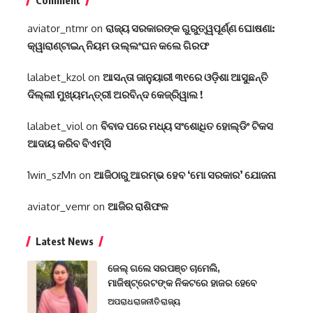
Comment
aviator_ntmr
on
ରାଜ୍ୟ ସରକାରଙ୍କ ଗୁରୁତ୍ୱପୂର୍ଣ୍ଣ ଘୋଷଣା:
କ୍ୱାରାଣ୍ଟାଇନ୍‌ ନିୟମ ଉଲ୍ଲଂଘନ କଲେ ଗିରଫ
lalabet_kzol
on
ଆସନ୍ତା ଜାନୁୟାରୀ ୩୧ରେ ଓଡ଼ିଶା ଆସୁଛନ୍ତି
ଦିଲ୍ଲୀ ମୁଖ୍ୟମନ୍ତ୍ରୀ ଅରବିନ୍ଦ କେଜ୍ରିୱାଲ !
lalabet_viol
on
ବିବାଦ ପରେ ମଧ୍ୟ ସଂଶୋଧିତ ହୋଲ୍ଡିଂ ଟିକସ
ଆଦାୟ କରିବ ବିଏମ୍‌ସି
1win_szMn
on
ଆଜିଠାରୁ ଆରମ୍ଭ ହେବ ‘ମୋ ସରକାର’ ଯୋଜନା
aviator_vemr
on
ଆଜିର ରାଶିଫଳ
Latest News
ଜେଲ୍ ଗଲେ ସରପଞ୍ଚ ଚାମେଲି,
ମାଜିଷ୍ଟ୍ରେଟଙ୍କ ନିକଟରେ ହାଜର ହେବେ
ଅପରାଧ
ରାଜନୀତି
ରାଜ୍ୟ