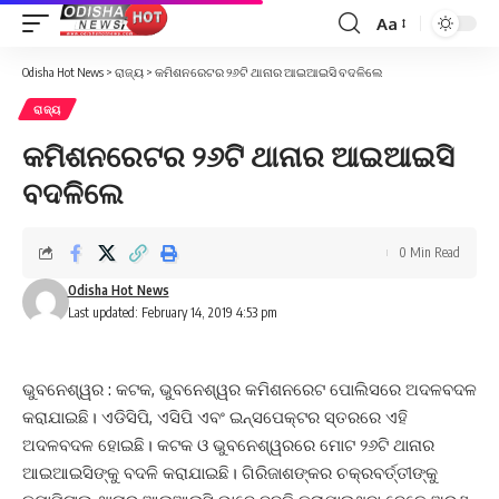
Aa
Font
Resizer
Odisha Hot News
>
ରାଜ୍ୟ
>
କମିଶନରେଟର ୨୬ଟି ଥାନାର ଆଇଆଇସି ବଦଳିଲେ
ରାଜ୍ୟ
କମିଶନରେଟର ୨୬ଟି ଥାନାର ଆଇଆଇସି
ବଦଳିଲେ
0 Min Read
Odisha Hot News
Last updated: February 14, 2019 4:53 pm
ଭୁବନେଶ୍ୱର : କଟକ, ଭୁବନେଶ୍ୱର କମିଶନରେଟ ପୋଲିସରେ ଅଦଳବଦଳ
କରାଯାଇଛି। ଏଡିସିପି, ଏସିପି ଏବଂ ଇନ୍ସପେକ୍ଟର ସ୍ତରରେ ଏହି
ଅଦଳବଦଳ ହୋଇଛି। କଟକ ଓ ଭୁବନେଶ୍ୱରରେ ମୋଟ ୨୬ଟି ଥାନାର
ଆଇଆଇସିଙ୍କୁ ବଦଳି କରାଯାଇଛି। ଗିରିଜାଶଙ୍କର ଚକ୍ରବର୍ତ୍ତୀଙ୍କୁ