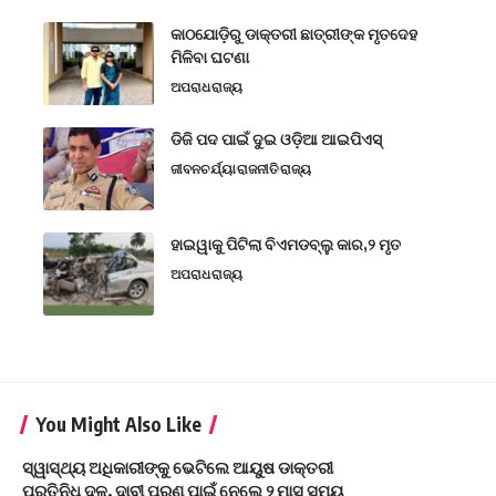
କାଠଯୋଡ଼ିରୁ ଡାକ୍ତରୀ ଛାତ୍ରୀଙ୍କ ମୃତଦେହ
ମିଳିବା ଘଟଣା
ଅପରାଧ
ରାଜ୍ୟ
ଡିଜି ପଦ ପାଇଁ ଦୁଇ ଓଡ଼ିଆ ଆଇପିଏସ୍
ଜୀବନଚର୍ଯ୍ୟା
ରାଜନୀତି
ରାଜ୍ୟ
ହାଇୱାକୁ ପିଟିଲା ବିଏମଡବ୍ଲୁ କାର,୨ ମୃତ
ଅପରାଧ
ରାଜ୍ୟ
You Might Also Like
ସ୍ୱାସ୍ଥ୍ୟ ଅଧିକାରୀଙ୍କୁ ଭେଟିଲେ ଆୟୁଷ ଡାକ୍ତରୀ
ପ୍ରତିନିଧି ଦଳ, ଦାବୀ ପୂରଣ ପାଇଁ ନେଲେ ୨ ମାସ ସମୟ