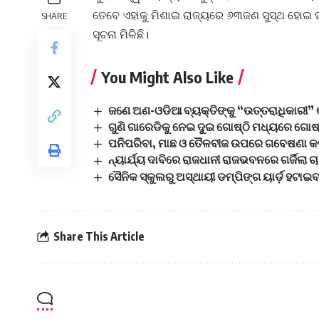
ତେବେ ଏହାକୁ ମିଶାଇ ରାଜ୍ୟରେ ୬୩ଜଣ ସୁସ୍ଥ ହୋଇ ଘ
SHARE
ସୂଚନା ମିଳିଛି।
You Might Also Like
ଜଣେ ଅଣ-ଓଡିଆ ବ୍ୟକ୍ତିଙ୍କୁ “ଉତ୍ତରାଧିକାରୀ” କରି
ଗୁଣି ଗାରେଡିକୁ ନେଇ ଦୁଇ ଗୋଷ୍ଠି ମଧ୍ୟରେ ଗୋଷ୍ଠୀ
ପନିପରିବା, ମାଛ ଓ ତୈଳବୀଜ ଉପରେ ଗବେଷଣା କରୁ 
ନ୍ୟାର୍ଯ୍ୟ ଦାବିରେ ରାଜଧାନୀ ରାଜଭବନରେ ଗର୍ଜିଲା ଚା
ସୈନିକ ସ୍କୁଲରୁ ଅସ୍ଥାୟୀ ଡମ୍ପିଙ୍ଗ ୟାର୍ଡ଼ ହଟା
Share This Article