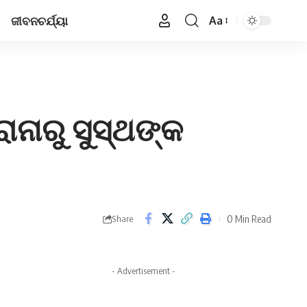
ଜୀବନଚର୍ଯ୍ୟା
Aa
Font
Resizer
ୋନାରୁ ସୁସ୍ଥଙ୍କ
0 Min Read
Share
- Advertisement -