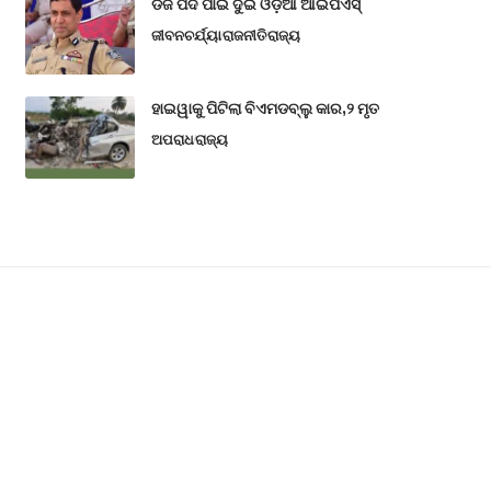
ଡିଜି ପଦ ପାଇଁ ଦୁଇ ଓଡ଼ିଆ ଆଇପିଏସ୍
ଜୀବନଚର୍ଯ୍ୟା
ରାଜନୀତି
ରାଜ୍ୟ
ହାଇୱାକୁ ପିଟିଲା ବିଏମଡବ୍ଲୁ କାର,୨ ମୃତ
ଅପରାଧ
ରାଜ୍ୟ