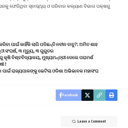
ରକୁ ଫେରିଥିବା ସ୍ବାସ୍ଥ୍ୟ ଓ ପରିବାର କଲ୍ୟାଣ ବିଭାଗ ପକ୍ଷରୁ
ବା ପାଇଁ କାହିଁକି ଲାଗି ପଡିଛନ୍ତି ନବୀନ ବାବୁ?: ଅମିତ ଶାହ
 ସଂଘର୍ଷ, ୩ ମୃତ୍ୟୁ, ୩ ଗୁରୁତର
କୃଷି ବିଶ୍ବବିଦ୍ୟାଳୟ, ମୁଖ୍ୟମନ୍ତ୍ରୀ ଦେଲେ ପରାମର୍ଶ
ଷୀ !
ଇବା ପାଇଁ ରାଜ୍ୟପାଳଙ୍କୁ ଭେଟିଲା ଓଡିଶା ଅଭିଭାବକ ମହାସଂଘ
Facebook
Leave a Comment