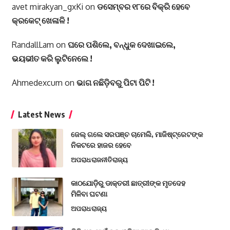
avet mirakyan_gxKi
on
ଡସେମ୍ବର ୧୮ରେ ବିକ୍ରି ହେବେ
କ୍ରକେଟ୍ ଖେଳାଳି !
RandallLam
on
ଘରେ ପଶିଲେ, ବନ୍ଧୁକ ଦେଖାଇଲେ,
ଭୟଭୀତ କରି ଲୁଟିନେଲେ !
Ahmedexcum
on
ଭାଗ ନଛିଡ଼ିବରୁ ପିଟା ପିଟି !
Latest News
ଜେଲ୍ ଗଲେ ସରପଞ୍ଚ ଚାମେଲି, ମାଜିଷ୍ଟ୍ରେଟଙ୍କ
ନିକଟରେ ହାଜର ହେବେ
ଅପରାଧ
ରାଜନୀତି
ରାଜ୍ୟ
କାଠଯୋଡ଼ିରୁ ଡାକ୍ତରୀ ଛାତ୍ରୀଙ୍କ ମୃତଦେହ
ମିଳିବା ଘଟଣା
ଅପରାଧ
ରାଜ୍ୟ