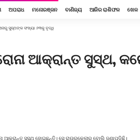
ଶ
ଅପରାଧ
ମନୋରଞ୍ଜନ
ବାଣିଜ୍ୟ
ଆଜିର ରାଶିଫଳ
ଖେଳ
ାରୁ ସୁସ୍ଥଙ୍କ ସଂଖ୍ୟା ୬୩କୁ ବୃଦ୍ଧି
ୋନା ଆକ୍ରାନ୍ତ ସୁସ୍ଥ, କର
ଆକ୍ରାନ୍ତ ସୁସ୍ଥ ହୋଇଛନ୍ତି। ସେ ରାଉରକେଲାର ବୋଲି ଜଣାପଡ଼ିଛି।