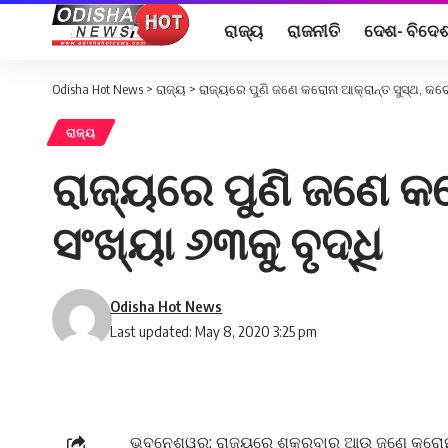
ରାଜ୍ୟ
ରାଜନୀତି
ଦେଶ- ବିଦେ
Odisha Hot News
>
ରାଜ୍ୟ
>
ରାଜ୍ୟରେ ପୁଣି ଜଣେ କରୋନା ଆକ୍ରାନ୍ତ ସୁସ୍ଥ, କରୋନ
ରାଜ୍ୟ
ରାଜ୍ୟରେ ପୁଣି ଜଣେ କର
ସଂଖ୍ୟା ୬୩କୁ ବୃଦ୍ଧି
Odisha Hot News
Last updated: May 8, 2020 3:25 pm
ଭୁବନେଶ୍ୱର: ରାଜ୍ୟରେ ଶୁକ୍ରବାର ଆଉ ଜଣେ କରୋନା 