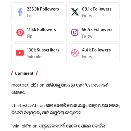
235.3k
Followers
69.1k
Followers
Like
Follow
11.6k
Followers
56.4k
Followers
Pin
Follow
136k
Subscribers
4.4k
Followers
Subscribe
Follow
Comment
mostbet_ziSt
on
ଆଜିଠାରୁ ଆରମ୍ଭ ହେବ ‘ମୋ ସରକାର’
ଯୋଜନା
CharlesOvAts
on
କାମ ଦେଲାନି ମୋଦୀ ଯାଦୁ : ପଞ୍ଚମ ଥର ନବୀନ;
ବିଜେପି ନିଷ୍ପ୍ରଭ, ମାଟି କାମୁଡ଼ିଲା କଂଗ୍ରେସ
1win_gkPn
on
ସଞ୍ଜୟ ଦାସବର୍ମା ହେଲେ ଯୋଜନା ବୋର୍ଡର