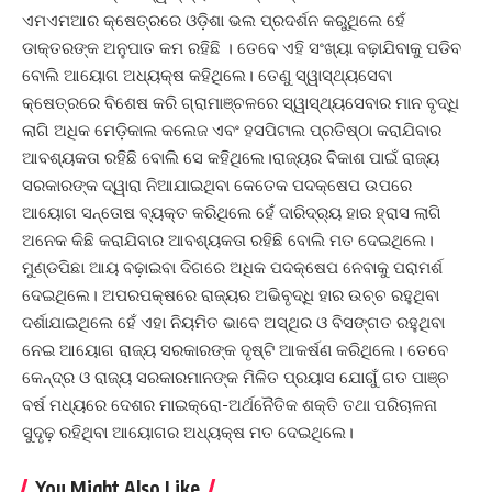
ଏମଏମଆର କ୍ଷେତ୍ରରେ ଓଡ଼ିଶା ଭଲ ପ୍ରଦର୍ଶନ କରୁଥିଲେ ହେଁ
ଡାକ୍ତରଙ୍କ ଅନୁପାତ କମ ରହିଛି । ତେବେ ଏହି ସଂଖ୍ୟା ବଢ଼ାଯିବାକୁ ପଡିବ
ବୋଲି ଆୟୋଗ ଅଧ୍ୟକ୍ଷ କହିଥିଲେ। ତେଣୁ ସ୍ୱାସ୍ଥ୍ୟସେବା
କ୍ଷେତ୍ରରେ ବିଶେଷ କରି ଗ୍ରାମାଞ୍ଚଳରେ ସ୍ୱାସ୍ଥ୍ୟସେବାର ମାନ ବୃଦ୍ଧି
ଲାଗି ଅଧିକ ମେଡ଼ିକାଲ କଲେଜ ଏବଂ ହସପିଟାଲ ପ୍ରତିଷ୍ଠା କରାଯିବାର
ଆବଶ୍ୟକତା ରହିଛି ବୋଲି ସେ କହିଥିଲେ।ରାଜ୍ୟର ବିକାଶ ପାଇଁ ରାଜ୍ୟ
ସରକାରଙ୍କ ଦ୍ୱାରା ନିଆଯାଇଥିବା କେତେକ ପଦକ୍ଷେପ ଉପରେ
ଆୟୋଗ ସନ୍ତୋଷ ବ୍ୟକ୍ତ କରିଥିଲେ ହେଁ ଦାରିଦ୍ର‌୍ୟ ହାର ହ୍ରାସ ଲାଗି
ଅନେକ କିଛି କରାଯିବାର ଆବଶ୍ୟକତା ରହିଛି ବୋଲି ମତ ଦେଇଥିଲେ।
ମୁଣ୍ଡପିଛା ଆୟ ବଢ଼ାଇବା ଦିଗରେ ଅଧିକ ପଦକ୍ଷେପ ନେବାକୁ ପରାମର୍ଶ
ଦେଇଥିଲେ। ଅପରପକ୍ଷରେ ରାଜ୍ୟର ଅଭିବୃଦ୍ଧି ହାର ଉଚ୍ଚ ରହୁଥିବା
ଦର୍ଶାଯାଇଥିଲେ ହେଁ ଏହା ନିୟମିତ ଭାବେ ଅସ୍ଥିର ଓ ବିସଙ୍ଗତ ରହୁଥିବା
ନେଇ ଆୟୋଗ ରାଜ୍ୟ ସରକାରଙ୍କ ଦୃଷ୍ଟି ଆକର୍ଷଣ କରିଥିଲେ। ତେବେ
କେନ୍ଦ୍ର ଓ ରାଜ୍ୟ ସରକାରମାନଙ୍କ ମିଳିତ ପ୍ରୟାସ ଯୋଗୁଁ ଗତ ପାଞ୍ଚ
ବର୍ଷ ମଧ୍ୟରେ ଦେଶର ମାଇକ୍ରୋ-ଅର୍ଥନୈତିକ ଶକ୍ତି ତଥା ପରିଚାଳନା
ସୁଦୃଢ଼ ରହିଥିବା ଆୟୋଗର ଅଧ୍ୟକ୍ଷ ମତ ଦେଇଥିଲେ।
You Might Also Like