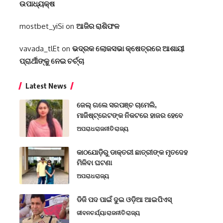
ଉପାଧ୍ୟକ୍ଷ
mostbet_yiSi
on
ଆଜିର ରାଶିଫଳ
vavada_tlEt
on
ଭଦ୍ରକ ଲୋକସଭା କ୍ଷେତ୍ରରେ ଆଶାୟୀ
ପ୍ରାର୍ଥୀଙ୍କୁ ନେଇ ଚର୍ଚ୍ଚା
Latest News
ଜେଲ୍ ଗଲେ ସରପଞ୍ଚ ଚାମେଲି,
ମାଜିଷ୍ଟ୍ରେଟଙ୍କ ନିକଟରେ ହାଜର ହେବେ
ଅପରାଧ
ରାଜନୀତି
ରାଜ୍ୟ
କାଠଯୋଡ଼ିରୁ ଡାକ୍ତରୀ ଛାତ୍ରୀଙ୍କ ମୃତଦେହ
ମିଳିବା ଘଟଣା
ଅପରାଧ
ରାଜ୍ୟ
ଡିଜି ପଦ ପାଇଁ ଦୁଇ ଓଡ଼ିଆ ଆଇପିଏସ୍
ଜୀବନଚର୍ଯ୍ୟା
ରାଜନୀତି
ରାଜ୍ୟ