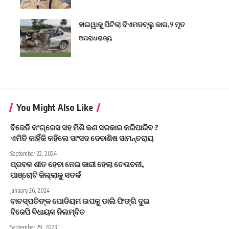
ହାଇୱାକୁ ପିଟିଲା ବିଏମଡବ୍ଲୁ କାର,୨ ମୃତ
ଅପରାଧ
ରାଜ୍ୟ
You Might Also Like
ବିଜେଡି କଂଗ୍ରେସ ସହ ମିଶି କଣ ସରକାର କରିପାରିବ ?
ଏମିତି କାହିଁକି କହିଲେ ସାଂସଦ ଦେବାଶିଷ ସାମନ୍ତରାୟ
September 22, 2024
ପ୍ରବଳ ଶୀତ ହେବା ନେଇ ଜାରୀ ହେଲା ଚେତାବନୀ,
ପାଞ୍ଚୋଟି ଜିଲ୍ଲାକୁ ସତର୍କ
January 26, 2024
ବାଚସ୍ପତିଙ୍କ ପୋଡିୟମ ଉପକୁ ଡାଲି ଫିଙ୍ଗି ଦୁଇ
ବିଜେପି ବିଧାୟକ ନିଲମ୍ବିତ
September 29, 2023