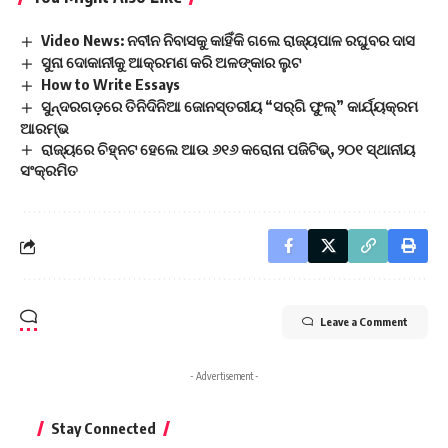
Video News: ନବୀନ ନିବାସକୁ କାହିଁକି ଗଲେ ରାଜ୍ୟପାଳ ରଘୁବର ଦାସ
ସୁନା ଦୋକାନୀକୁ ଆକ୍ରମଣ କରି ଅଳଙ୍କାର ଲୁଟ
How to Write Essays
ସୁନ୍ଦରଗଡ଼ରେ ତିନିଦିନିଆ ଜୋନସ୍ତରୀୟ “ସର୍‌ଗି ଫୁଲ୍‌” କାର୍ଯ୍ୟକ୍ରମ
ଆରମ୍ଭ
ରାଜ୍ୟରେ ଚିହ୍ନଟ ହେଲେ ଆଉ ୬୧୬ କରୋନା ପଜିଟିଭ୍, ୨୦୧ ସ୍ଥାନୀୟ
ସଂକ୍ରମିତ
Leave a Comment
- Advertisement -
Stay Connected