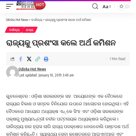
Aa
Font
Resizer
Odisha Hot News
>
ବାଣିଜ୍ୟ
>
ରାଜ୍ୟକୁ ପ୍ରଶଂସା କଲେ ଅର୍ଥ କମିଶନ
ବାଣିଜ୍ୟ
ରାଜ୍ୟ
ରାଜ୍ୟକୁ ପ୍ରଶଂସା କଲେ ଅର୍ଥ କମିଶନ
1 Min Read
Odisha Hot News
Last updated: January 10, 2019 3:49 am
ଭୁବନେଶ୍ବର : ଓଡ଼ିଶା ସରକାରଙ୍କ ସହ ଆୟୋଗଙ୍କ ଏକ ବୈଠକରେ
ରାଜ୍ୟର ବିକାଶ ଓ ସମ୍ବଳ ବିନିଯୋଗ ଉପରେ ଆଲୋଚନା ହୋଇଥିଲା। ଏହି
ବୈଠକରେ ଆୟୋଗ ଅଧ୍ୟକ୍ଷ ଏନ୍ କେ ସିଂହ ଏବଂ ଓଡ଼ିଶା ସରକାରଙ୍କ
ପକ୍ଷରୁ ମୁଖ୍ୟମନ୍ତ୍ରୀ ନବୀନ ପଟ୍ଟନାୟକ ଅଧ୍ୟକ୍ଷତା କରିଥିଲେ।
ଦାରିଦ୍ର‌୍ୟ ହାର ହ୍ରାସ ଲାଗି ରାଜ୍ୟ ପଦକ୍ଷେପ ନେଉବୋଲି ପଞ୍ଚଦଶ ଅର୍ଥ
କମିଶନ କହିଛନ୍ତି। ସ୍ୱାସ୍ଥ୍ୟ ସେବା କ୍ଷେତ୍ରରେ ଆଇଏମଆର ଏବଂ