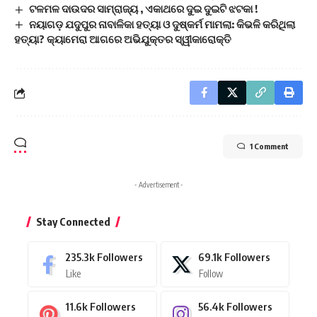
ଟଳମଳ ଦାଉଦର ସାମ୍ରାଜ୍ୟ , ଏକାଥରେ ଦୁଇ ଦୁଇଟି ଝଟକା !
ନୟାଗଡ଼ ଯଦୁପୁର ନାବାଳିକା ହତ୍ୟା ଓ ଦୁଷ୍କର୍ମ ମାମଲା: କିଭଳି କରିଥିଲା
ହତ୍ୟା? କ୍ୟାମେରା ଆଗରେ ଅଭିଯୁକ୍ତର ସ୍ୱୀକାରୋକ୍ତି
1 Comment
- Advertisement -
Stay Connected
235.3k
Followers
69.1k
Followers
Like
Follow
11.6k
Followers
56.4k
Followers