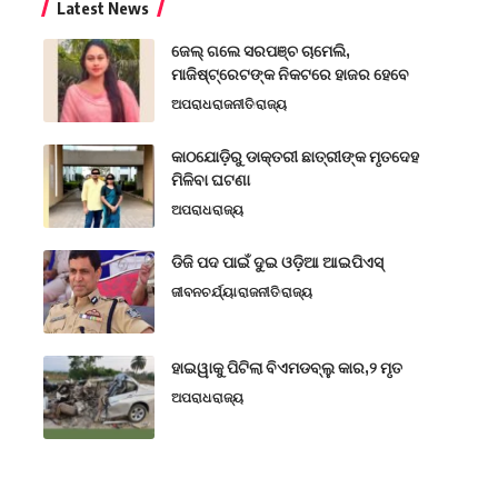
Latest News
ଜେଲ୍ ଗଲେ ସରପଞ୍ଚ ଚାମେଲି,
ମାଜିଷ୍ଟ୍ରେଟଙ୍କ ନିକଟରେ ହାଜର ହେବେ
ଅପରାଧ
ରାଜନୀତି
ରାଜ୍ୟ
କାଠଯୋଡ଼ିରୁ ଡାକ୍ତରୀ ଛାତ୍ରୀଙ୍କ ମୃତଦେହ
ମିଳିବା ଘଟଣା
ଅପରାଧ
ରାଜ୍ୟ
ଡିଜି ପଦ ପାଇଁ ଦୁଇ ଓଡ଼ିଆ ଆଇପିଏସ୍
ଜୀବନଚର୍ଯ୍ୟା
ରାଜନୀତି
ରାଜ୍ୟ
ହାଇୱାକୁ ପିଟିଲା ବିଏମଡବ୍ଲୁ କାର,୨ ମୃତ
ଅପରାଧ
ରାଜ୍ୟ