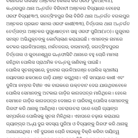
ବିଶିନଗର ଦାସସାହି ଅଞ୍ଚଳର କୈଳାସ କର ଓରଫ ଦୁଳିଆ(୩୪),
କନ୍ଦରପୁର ଥାନା ଅନ୍ତର୍ଗତ ବିରିବାଟୀ ଅଞ୍ଚଳର ବିଦ୍ୟାଧର ବେହେରା
ଓରଫ ବିଦ୍ୟା(୩୯), ଜଗତ୍‌ସିଂହପୁର ଜିଲା ବିରିଡି ଥାନା ଅନ୍ତର୍ଗତ ବଗଲପୁର
ଅଞ୍ଚଳର ପ୍ରଭାତ ସାମଲ ଓରଫ କାଶୀ(୩୩), ତିର୍ତ୍ତୋଲ ଥାନା ଅନ୍ତର୍ଗତ
ତେର୍ତ୍ତାଙ୍ଗ ଅଞ୍ଚଳର ପୁରୁଷୋତ୍ତମ ସାହୁ ଓରଫ ପୁରିଆ(୪୦)। ଗୁରୁବାର
ସମସ୍ତ ଅଭିଯୁକ୍ତଙ୍କୁ କୋର୍ଟଚାଲାଣ କରାଯାଇଛି। ଏମାନଙ୍କ ନାମରେ
କଟକର ଚାଉଳିଆଗଞ୍ଜ, ମର୍କତନଗର, ବାଦାମବାଡ଼ି, ଜଗତ୍‌ସିଂହପୁରର
ତିର୍ତ୍ତୋଲ ଓ ଭୁବନେଶ୍ୱର ଇନ୍‌ଫୋସିଟି ଥାନାରେ ବହୁ ଚୋରି ମାମଲା
ରହିଥିବା ପୋଲିସ ପ୍ରାଥମିକ ତଦନ୍ତରୁ ଜାଣିବାକୁ ପାଇଛି।
ପୋଲିସ ସୂଚନାନୁସାରେ, ବୁଧବାର ଚାଉଳିଆଗଞ୍ଜ ପୋଲିସ ସ୍ଥାନୀୟ
ନୟାବଜାର ଛକଠାରେ ଗାଡ଼ି ଯାଞ୍ଚ କରୁଥିଲା। ଏହି ସମୟରେ କାଶୀ ଏବଂ
ଦୁଳିଆ ନମ୍ବର ବିହୀନ ଏକ ବାଇକରେ ଉକ୍ତବାଟ ଦେଇ ଯାଉଥିବାବେଳେ
ପୋଲିସ ସେମାନଙ୍କୁ ଅଟକାଇ ଗାଡ଼ିର କାଗଜପତ୍ର ମାଗିଥିଲେ। ହେଲେ
ସେମାନେ ଗାଡ଼ିର କାଗଜପତ୍ର ଦେଖାଇ ନ ପାରିବାରୁ ପୋଲିସ ସେମାନଙ୍କୁ
ଗିରଫ କରି ଥାନାକୁ ଆଣିଥିଲା। ପଚରାଉଚରା ପରେ ଚୋରି ଗ୍ୟାଙ୍ଗ
ସମ୍ପର୍କରେ ପୋଲିସକୁ ସୂଚନା ମିଳିଥିଲା। ଏହାପରେ ଚଢ଼ାଉ କରାଯାଇ
ଗ୍ୟାଙ୍ଗ୍‌ର ଅନ୍ୟ ଦୁଇ ସଦସ୍ୟ ପୁରିଆ ଓ ବିଦ୍ୟାଙ୍କୁ ଗିରଫ କରି ଥାନାକୁ
ଅଣାଯାଇଥିଲା। ଏହି ଦୁଇଜଣ ଚୋରି ବାଇକ୍‌କୁ ବିକ୍ରି କରିବା ଦାୟିତ୍ୱ