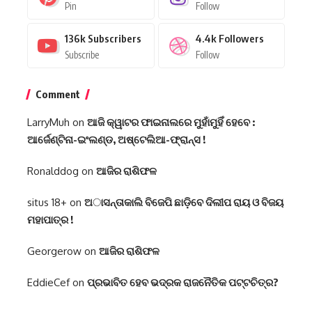
Pin
Follow
136k
Subscribers
4.4k
Followers
Subscribe
Follow
Comment
LarryMuh
on
ଆଜି କ୍ୱାଟର ଫାଇନାଲରେ ମୁହାଁମୁହିଁ ହେବେ :
ଆର୍ଜେଣ୍ଟିନା-ଇଂଲଣ୍ଡ, ଅଷ୍ଟେଲିଆ-ଫ୍ରାନ୍ସ !
Ronalddog
on
ଆଜିର ରାଶିଫଳ
situs 18+
on
ଅାସନ୍ତାକାଲି ବିଜେପି ଛାଡ଼ିବେ ଦିଲୀପ ରାୟ ଓ ବିଜୟ
ମହାପାତ୍ର !
Georgerow
on
ଆଜିର ରାଶିଫଳ
EddieCef
on
ପ୍ରଭାବିତ ହେବ ଭଦ୍ରକ ରାଜନୈତିକ ପଟ୍ଟଚିତ୍ର?