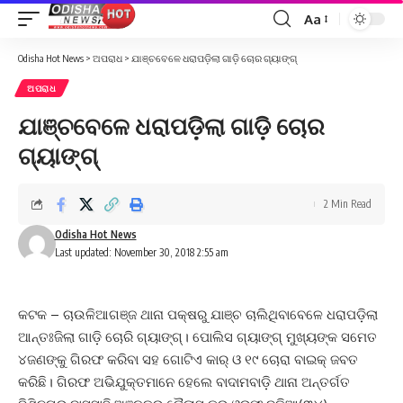
Aa
Font
Resizer
Odisha Hot News
>
ଅପରାଧ
>
ଯାଞ୍ଚବେଳେ ଧରାପଡ଼ିଲା ଗାଡ଼ି ଚୋର ଗ୍ୟାଙ୍ଗ୍‌
ଅପରାଧ
ଯାଞ୍ଚବେଳେ ଧରାପଡ଼ିଲା ଗାଡ଼ି ଚୋର
ଗ୍ୟାଙ୍ଗ୍‌
2 Min Read
Odisha Hot News
Last updated: November 30, 2018 2:55 am
କଟକ – ଚାଉଳିଆଗଞ୍ଜ ଥାନା ପକ୍ଷରୁ ଯାଞ୍ଚ ଚାଲିଥିବାବେଳେ ଧରାପଡ଼ିଲା
ଆନ୍ତଃଜିଲା ଗାଡ଼ି ଚୋରି ଗ୍ୟାଙ୍ଗ୍‌। ପୋଲିସ ଗ୍ୟାଙ୍ଗ୍‌ ମୁଖ୍ୟଙ୍କ ସମେତ
୪ଜଣଙ୍କୁ ଗିରଫ କରିବା ସହ ଗୋଟିଏ କାର୍‌ ଓ ୧୯ ଚୋରା ବାଇକ୍‌ ଜବତ
କରିଛି। ଗିରଫ ଅଭିଯୁକ୍ତମାନେ ହେଲେ ବାଦାମବାଡ଼ି ଥାନା ଅନ୍ତର୍ଗତ