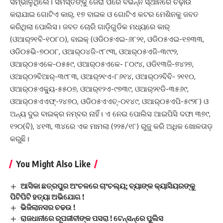
ସମ୍ଭାଳୁଥିଲେ। ସମସ୍ତଙ୍କୁ ଜେରା ପରେ ବିଭିନ୍ନ ସ୍ଥାନରେ ଚଢ଼ାଉ
କରାଯାଇ ଗୋଟିଏ କାର୍‌, ୧୭ ବାଇକ ଓ ଗୋଟିଏ କଟର ମେଶିନକୁ ଜବତ
କରିଥିଲା ପୋଲିସ। ଜବତ ଚୋରି ଗାଡ଼ିଗୁଡିକ ମଧ୍ୟରେ କାର୍‌
(ଓଆର୍‌୨୧ବି-୧୦୮୦), ବାଇକ୍‌ (ଓଡି୦୫ଏଇ-୬୮୨୧, ଓଡି୦୫ଏଇ-୧୭୩୩,
ଓଡି୦୫ଭି-୭୦୦୮, ଓଆର୍‌୦୪ଜି-୯୮୯୩, ଓଆର୍‌୦୫ଏଜି-୩୯୯୨,
ଓଆର୍‌୦୫ଏକେ-୦୫୫୯, ଓଆର୍‌୦୫ଏକେ- ୮୦୯୪, ଓଡି୧୩ଜି-୭୪୨୭,
ଓଆର୍‌୦୨ବିଆର୍‌-୩୯୮୩, ଓଆର୍‌୨୧ଏ-୮୬୧୪, ଓଆର୍‌୦୨ବିବି- ୨୧୧୦,
ଓଆର୍‌୦୫ଏକ୍ୟୁ-୫୫୦୭, ଓଆର୍‌୧୨ଏ-୯୭୩୯, ଓଆର୍‌୨୧ଡି-୩୫୬୯,
ଓଆର୍‌୦୫ଏଏଫ୍‌-୨୪୭୦, ଓଡି୦୫ଏଏଚ୍‌-୦୧୪୯, ଓଆର୍‌୦୫ଏପି-୫୯୨୮) ଓ
ଅନ୍ୟ ଦୁଇ ବାଇକ୍‌ର ନମ୍ବର ନାହିଁ। ଏ ନେଇ ପୋଲିସ ଆଇପିସି ଦଫା ୩୭୯,
୧୨୦(ବି), ୪୧୩, ୩୪ରେ ଏକ ମାମଲା (୨୨୫/୧୮) ରୁଜୁ କରି ଅଧିକ ଖୋଳତାଡ଼
କରୁଛି।
You Might Also Like
ଆସିକା ଛତ୍ରପୁର ଅଂଚଳରେ ଚାଂଚଲ୍ୟ; ବ୍ୟାଙ୍କ କ୍ୟାସିୟରଙ୍କୁ
ପିଟିପିଟି ହତ୍ୟା ଅଭିଯୋଗ !
ଭିଜିଲାନସର ଚଢଉ !
ରାଜଧାନୀରେ ରୂପଜୀବୀଙ୍କ ପସରା ! ଟେନ୍‌ସନ୍‌ରେ ପୁଲିସ