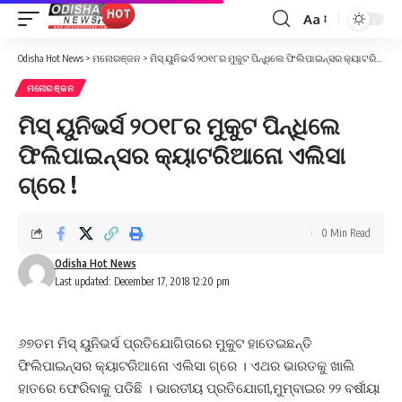
Aa
Font
Resizer
Odisha Hot News
>
ମନୋରଞ୍ଜନ
>
ମିସ୍ ୟୁନିଭର୍ସ ୨୦୧୮ର ମୁକୁଟ ପିନ୍ଧିଲେ ଫିଲିପାଇନ୍ସର କ୍ୟାଟରିଆନୋ ଏଲିସା ଗ୍ରେ !
ମନୋରଞ୍ଜନ
ମିସ୍ ୟୁନିଭର୍ସ ୨୦୧୮ର ମୁକୁଟ ପିନ୍ଧିଲେ
ଫିଲିପାଇନ୍ସର କ୍ୟାଟରିଆନୋ ଏଲିସା
ଗ୍ରେ !
0 Min Read
Odisha Hot News
Last updated: December 17, 2018 12:20 pm
୬୭ତମ ମିସ୍ ୟୁନିଭର୍ସ ପ୍ରତିଯୋଗିତାରେ ମୁକୁଟ ହାତେଇଛନ୍ତି
ଫିଲିପାଇନ୍ସର କ୍ୟାଟରିଆନୋ ଏଲିସା ଗ୍ରେ । ଏଥର ଭାରତକୁ ଖାଲି
ହାତରେ ଫେରିବାକୁ ପଡିଛି । ଭାରତୀୟ ପ୍ରତିଯୋଗୀ,ମୁମ୍ବାଇର ୨୨ ବର୍ଷୀୟା