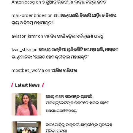
Antoniocog
on
୫ ଜୁଆଡ଼ି ଗିରଫ, ୪ ଲକ୍ଷ ଟଙ୍କା ଜବତ
mail-order brides
on
ଅାସନ୍ତାକାଲି ବିଜେପି ଛାଡ଼ିବେ ଦିଲୀପ
ରାୟ ଓ ବିଜୟ ମହାପାତ୍ର !
aviator_krmr
on
୧୫ ଦିନ ପାଇଁ ବଢ଼ିଲା ସର୍ବକ୍ଷମା ଅବଧି
1win_sbkn
on
ଖେଲୋ ଇଣ୍ଡିଆ ୟୁନିଭର୍ସିଟି ଗେମ୍ସ ଜର୍ସି, ମାସ୍କଟ
ଉନ୍ମୋଚିତ: ‘ଭାରତ ହେବ କ୍ରୀଡ଼ାର ମହାଶକ୍ତି’
mostbet_woMa
on
ଆଜିର ରାଶିଫଳ
Latest News
ଜେଲ୍ ଗଲେ ସରପଞ୍ଚ ଚାମେଲି,
ମାଜିଷ୍ଟ୍ରେଟଙ୍କ ନିକଟରେ ହାଜର ହେବେ
ଅପରାଧ
ରାଜନୀତି
ରାଜ୍ୟ
କାଠଯୋଡ଼ିରୁ ଡାକ୍ତରୀ ଛାତ୍ରୀଙ୍କ ମୃତଦେହ
ମିଳିବା ଘଟଣା