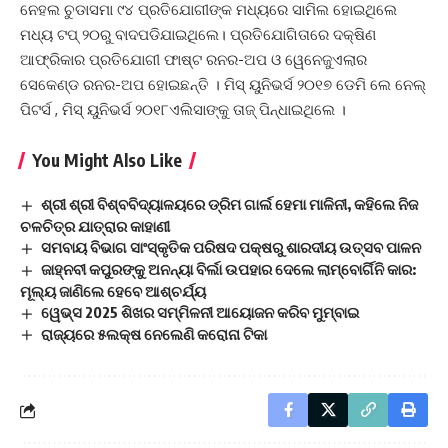
ନେହଲ ଚୁଡାସମା ୯୪ ପ୍ରତିଯୋଗୀଙ୍କ ମଧ୍ୟରେ ସାମିଲ ହୋଇଥିଲେ
ମଧ୍ୟ ଟପ୍ ୨୦ରୁ ବାଦପଡିଯାଇଥିଲେ। ପ୍ରତିଯୋଗିତାରେ ଦକ୍ଷିଣ
ଆଫ୍ରିକାର ପ୍ରତିଯୋଗୀ ଫାଷ୍ଟ ରନର-ଅପ ଓ ୱେନେଜୁଏଲାର
ସେକେଣ୍ଡ ରନର-ଅପ ହୋଇଛନ୍ତି । ମିସ୍ ୟୁନିଭର୍ସ ୨୦୧୭ ଡେମି ଲେ ନେଲ୍
ପିଟର୍ସ , ମିସ୍ ୟୁନିଭର୍ସ ୨୦୧୮ଏଲିସାଙ୍କୁ ତାଜ୍ ପିନ୍ଧାଇଥିଲେ ।
You Might Also Like
ଶ୍ରୀ ଶ୍ରୀ ବିଶ୍ବବିଦ୍ୟାଳୟରେ ଡ୍ରିମ ଗାର୍ଲ ହେମା ମାଳିନୀ, କହିଲେ ନିଜ
ଚଳଚିତ୍ର ଯାତ୍ରାର କାହାଣୀ
ସମବାୟ ବିଭାଗ ସାଂସ୍କୃତିକ ପରିଷଦ ପକ୍ଷରୁ ଶାରଦୀୟ ଉତ୍ସବ ପାଳନ
ଜାହ୍ନବୀ କପୁରଙ୍କୁ ଅନନ୍ୟା ବିର୍ଲା ଉପହାର ଦେଲେ ଲାମ୍ବୋର୍ଗିନି କାର:
ମୂଲ୍ୟ ଜାଣିଲେ ହେବେ ଆଶ୍ଚର୍ଯ୍ୟ
ୱେଭ୍ସ 2025 ଶିଖର ସମ୍ମିଳନୀ ଆୟୋଜନ କରିବ ମୁମ୍ବାଇ
ରାଜ୍ୟରେ ୫ଲକ୍ଷ ନେଲେଣି କରୋନା ଟିକା