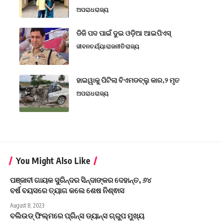
ଅପରାଧ
ରାଜ୍ୟ
ଡିଜି ପଦ ପାଇଁ ଦୁଇ ଓଡ଼ିଆ ଆଇପିଏସ୍
ଜୀବନଚର୍ଯ୍ୟା
ରାଜନୀତି
ରାଜ୍ୟ
ହାଇୱାକୁ ପିଟିଲା ବିଏମଡବ୍ଲୁ କାର,୨ ମୃତ
ଅପରାଧ
ରାଜ୍ୟ
You Might Also Like
ପଞ୍ଜାବୀ ଗାୟକ ସୁରିନ୍ଦର ସିନ୍ଦାଙ୍କର ଦେହାନ୍ତ, ୬୪
ବର୍ଷ ବୟସରେ ତ୍ୟାଗ କଲେ ଶେଷ ନିଶ୍ଵାସ
August 8, 2023
ବଲିଉଡ୍‌ ଫିଲ୍ମରେ ପ୍ରିନ୍ସ ଡ୍ୟାନ୍ସ ଗ୍ରୁପ ମୁଖ୍ୟ