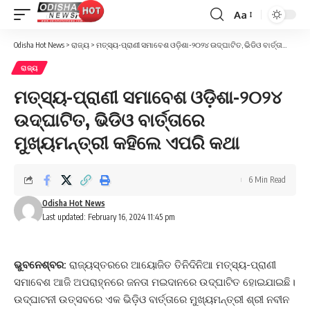
Aa
Font
Resizer
Odisha Hot News
>
ରାଜ୍ୟ
>
ମତ୍ସ୍ୟ-ପ୍ରାଣୀ ସମାବେଶ ଓଡ଼ିଶା-୨୦୨୪ ଉଦ୍‌ଘାଟିତ, ଭିଡିଓ ବାର୍ତ୍ତାରେ ମୁଖ୍ୟମନ୍ତ୍ରୀ କହିଲେ ଏପରି କଥା
ରାଜ୍ୟ
ମତ୍ସ୍ୟ-ପ୍ରାଣୀ ସମାବେଶ ଓଡ଼ିଶା-୨୦୨୪
ଉଦ୍‌ଘାଟିତ, ଭିଡିଓ ବାର୍ତ୍ତାରେ
ମୁଖ୍ୟମନ୍ତ୍ରୀ କହିଲେ ଏପରି କଥା
6 Min Read
Odisha Hot News
Last updated: February 16, 2024 11:45 pm
ଭୁବନେଶ୍ବର:
ରାଜ୍ୟସ୍ତରରେ ଆୟୋଜିତ ତିନିଦିନିଆ ମତ୍ସ୍ୟ-ପ୍ରାଣୀ
ସମାବେଶ ଆଜି ଅପରାହ୍ନରେ ଜନତା ମଇଦାନରେ ଉଦ୍‌ଘାଟିତ ହୋଇଯାଇଛି।
ଉଦ୍‌ଘାଟନୀ ଉତ୍ସବରେ ଏକ ଭିଡ଼ିଓ ବାର୍ତ୍ତାରେ ମୁଖ୍ୟମନ୍ତ୍ରୀ ଶ୍ରୀ ନବୀନ