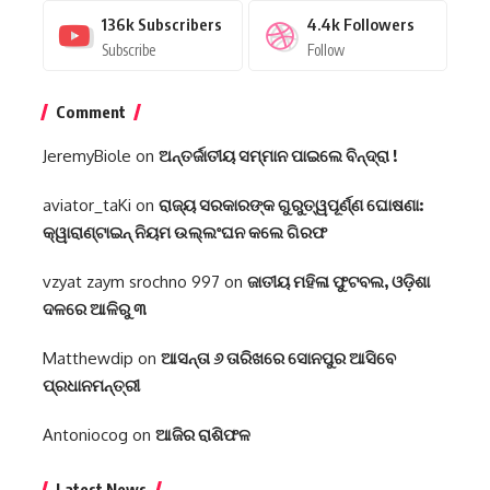
136k
Subscribers
4.4k
Followers
Subscribe
Follow
Comment
JeremyBiole
on
ଅନ୍ତର୍ଜାତୀୟ ସମ୍ମାନ ପାଇଲେ ବିନ୍ଦ୍ରା !
aviator_taKi
on
ରାଜ୍ୟ ସରକାରଙ୍କ ଗୁରୁତ୍ୱପୂର୍ଣ୍ଣ ଘୋଷଣା:
କ୍ୱାରାଣ୍ଟାଇନ୍‌ ନିୟମ ଉଲ୍ଲଂଘନ କଲେ ଗିରଫ
vzyat zaym srochno 997
on
ଜାତୀୟ ମହିଳା ଫୁଟବଲ, ଓଡ଼ିଶା
ଦଳରେ ଆଳିରୁ ୩
Matthewdip
on
ଆସନ୍ତା ୬ ତାରିଖରେ ସୋନପୁର ଆସିବେ
ପ୍ରଧାନମନ୍ତ୍ରୀ
Antoniocog
on
ଆଜିର ରାଶିଫଳ
Latest News