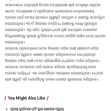
ସମାବେଶରେ ପଦ୍ମଶ୍ରୀ ବିଜେତା ମତ୍ସ୍ୟଚାଷୀ ଶ୍ରୀ ବଟକୃଷ୍ଣ ସାହୁଙ୍କ
ସମେତ ମତ୍ସ୍ୟଚାଷ ଓ ପ୍ରାଣିପାଳନ କ୍ଷେତ୍ରରେ ଉଲ୍ଲେଖନୀୟ
ଅବଦାନ ପାଇଁ ଜାତୀୟ ସ୍ତରରେ ସ୍ୱୀକୃତି ପାଇଥିବା ୫ ଜଣଙ୍କୁ ସମ୍ବର୍ଦ୍ଧିତ
କରାଯାଇଥିଲା। ୩୦ଟି ଜିଲ୍ଲାର ଚମ୍ପିଅନ୍‌ ଚାଷୀଙ୍କୁ ମଧ୍ୟ ପୁରସ୍କୃତ
କରାଯାଇଥିଲା। ଏଥି ସହିତ ମୁଖ୍ୟମନ୍ତ୍ରୀ କୃଷି ଉଦ୍ୟୋଗ ଯୋଜନାର
ହିତାଧିକାରୀଙ୍କୁ ସ୍ଥାୟୀ ପୁଂଜିନିବେଶ ଉପରେ ସବ୍‌ସିଡି ରାଶିର ଚେକ୍‌ ପ୍ରଦାନ
କରାଯାଇଥିଲା।
ସମାବେଶ ପ୍ରାରମ୍ଭରେ କଟକ ଜିଲ୍ଲାର ମହିଳା ଚାଷୀ ଶ୍ରୀମତୀ ନମିତା
ମହାପାତ୍ର ସ୍ୱାଗତ ଭାଷଣ ପ୍ରଦାନ କରିଥିବାବେଳେ କେନ୍ଦ୍ରାପଡ଼ା
ଜିଲ୍ଲାର ମହିଳା ଚାଷୀ ମମତା ପ୍ରିୟଦର୍ଶିନୀ ଧନ୍ୟବାଦ ଅର୍ପଣ କରିଥିଲେ।
ସମାବେଶ ଅବସରରେ ଆଜି ସକାଳେ କଳିଙ୍ଗ ଷ୍ଟାଡିୟମ୍‌ଠାରୁ ଜନତା
ମଇଦାନ ପର୍ଯ୍ୟନ୍ତ ଏକ ଗଣଦୌଡ଼ର ଆୟୋଜନ କରାଯାଇଥିଲା। ମନ୍ତ୍ରୀ
ଶ୍ରୀ ସ୍ୱାଇଁ ଏହି ଗଣଦୌଡ଼କୁ ପତାକା ଦେଖାଇ ଶୁଭାରମ୍ଭ କରିଥିଲେ।
You Might Also Like
ପୃଥକ୍ ଦୁର୍ଘଟଣା ଘଟି ଦୁଇ ଜଣଙ୍କ ମୃତ୍ୟୁ