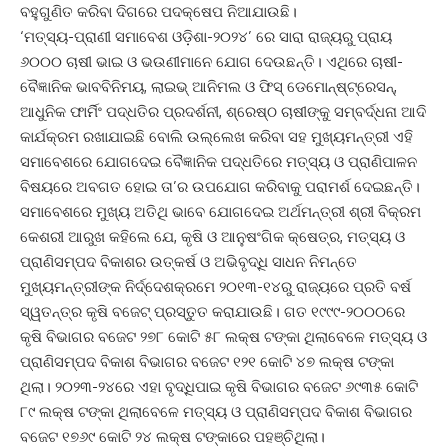
ବହୁଗୁଣିତ କରିବା ଦିଗରେ ପଦକ୍ଷେପ ନିଆଯାଉଛି।
‘ମତ୍ସ୍ୟ-ପ୍ରାଣୀ ସମାବେଶ ଓଡ଼ିଶା-୨୦୨୪’ ରେ ସାରା ରାଜ୍ୟରୁ ପ୍ରାୟ
୬୦୦୦ ଚାଷୀ ଭାଇ ଓ ଭଉଣୀମାନେ ଯୋଗ ଦେଉଛନ୍ତି। ଏଥିରେ ଚାଷୀ-
ବୈଜ୍ଞାନିକ ଭାବବିନିମୟ, ଲାଇଭ୍‌ ଆନିମଲ ଓ ଫିସ୍‌ ଡେମୋନ୍‌ଷ୍ଟ୍ରେସନ୍‌,
ଆଧୁନିକ ଫାର୍ମିଂ ପଦ୍ଧତିର ପ୍ରଦର୍ଶନୀ, ଶ୍ରେଷ୍ଠ ଚାଷୀଙ୍କୁ ସମ୍ବର୍ଦ୍ଧନା ଆଦି
କାର୍ଯକ୍ରମ ରଖାଯାଇଛି ବୋଲି ଉଲ୍ଲେଖ କରିବା ସହ ମୁଖ୍ୟମନ୍ତ୍ରୀ ଏହି
ସମାବେଶରେ ଯୋଗଦେଇ ବୈଜ୍ଞାନିକ ପଦ୍ଧତିରେ ମତ୍ସ୍ୟ ଓ ପ୍ରାଣିପାଳନ
ବିଷୟରେ ଅବଗତ ହୋଇ ତା’ର ଉପଯୋଗ କରିବାକୁ ପରାମର୍ଶ ଦେଇଛନ୍ତି।
ସମାବେଶରେ ମୁଖ୍ୟ ଅତିଥି ଭାବେ ଯୋଗଦେଇ ଅର୍ଥମନ୍ତ୍ରୀ ଶ୍ରୀ ବିକ୍ରମ
କେଶରୀ ଆରୁଖ କହିଲେ ଯେ, କୃଷି ଓ ଆନୁଷଂଗିକ କ୍ଷେତ୍ର, ମତ୍ସ୍ୟ ଓ
ପ୍ରାଣିସମ୍ପଦ ବିକାଶର ଉତ୍କର୍ଷ ଓ ଅଭିବୃଦ୍ଧି ସାଧନ ନିମନ୍ତେ
ମୁଖ୍ୟମନ୍ତ୍ରୀଙ୍କ ନିର୍ଦ୍ଦେଶକ୍ରମେ ୨୦୧୩-୧୪ରୁ ରାଜ୍ୟରେ ପ୍ରତି ବର୍ଷ
ସ୍ୱତନ୍ତ୍ର କୃଷି ବଜେଟ୍‌ ପ୍ରସ୍ତୁତ କରାଯାଉଛି। ଗତ ୧୯୯୯-୨୦୦୦ରେ
କୃଷି ବିଭାଗର ବଜେଟ ୨୭୮ କୋଟି ୫୮ ଲକ୍ଷ ଟଙ୍କା ଥିଲାବେଳେ ମତ୍ସ୍ୟ ଓ
ପ୍ରାଣିସମ୍ପଦ ବିକାଶ ବିଭାଗର ବଜେଟ ୧୨୧ କୋଟି ୪୭ ଲକ୍ଷ ଟଙ୍କା
ଥିଲା। ୨୦୨୩-୨୪ରେ ଏହା ବୃଦ୍ଧିପାଇ କୃଷି ବିଭାଗର ବଜେଟ ୬୯୩୫ କୋଟି
୮୯ ଲକ୍ଷ ଟଙ୍କା ଥିଲାବେଳେ ମତ୍ସ୍ୟ ଓ ପ୍ରାଣିସମ୍ପଦ ବିକାଶ ବିଭାଗର
ବଜେଟ ୧୭୬୯ କୋଟି ୨୪ ଲକ୍ଷ ଟଙ୍କାରେ ପହଞ୍ଚିଥିଲା।