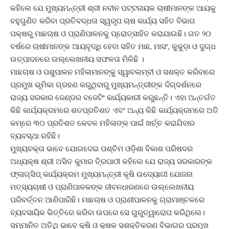
କହିଲେ ଯେ ମୁଖ୍ୟମନ୍ତ୍ରୀ ଶ୍ରୀ ନବୀନ ପଟ୍ଟନାୟକ ଚାଷୀମାନଙ୍କ ଆୟକୁ
ବହୁଗୁଣିତ କରିବା ପ୍ରତିବଦ୍ଧତା ସ୍ୱରୂପ ଚାଷ କାର୍ଯ୍ୟ ସହିତ ବିଭାଗ
ପକ୍ଷରୁ ମାଛଚାଷ ଓ ପ୍ରାଣିପାଳନକୁ ପ୍ରୋତ୍ସାହିତ କରାଯାଉଛି। ଗତ ୨୦
ବର୍ଷରେ ଚାଷୀମାନଙ୍କ ଆୟବୃଦ୍ଧି ହେବା ସହିତ ମାଛ, ମାସଂ, କୁକୁଡ଼ା ଓ ଦୁଗ୍ଧ
ଉତ୍ପାଦନରେ ଉଲ୍ଲେଖନୀୟ ସଫଳତା ମିଳିଛି ।
ମାଛଚାଷ ଓ ପଶୁପାଳନ ମହିଳାମାନଙ୍କୁ ସ୍ୱାବଲମ୍ବୀ ଓ ସଶକ୍ତ କରିବାରେ
ପ୍ରମୁଖ ଭୂମିକା ଗ୍ରହଣ କରୁଥିବାରୁ ମୁଖ୍ୟମନ୍ତ୍ରୀଙ୍କ ଦିଗ୍‌ଦର୍ଶନରେ
ରାଜ୍ୟ ସରକାର ଜେଣ୍ଡର ବଜେଟିଂ କାର୍ଯ୍ୟକାରୀ କରୁଛନ୍ତି। ଏହା ଅନ୍ତର୍ଗତ
କିଛି କାର୍ଯ୍ୟକ୍ରମରେ ଶତପ୍ରତିଶତ ଏବଂ ଅନ୍ୟ କିଛି କାର୍ଯ୍ୟକ୍ରମରେ ଅତି
କମ୍‌ରେ ୩୦ ପ୍ରତିଶତ କେବଳ ମହିଳାଙ୍କ ପାଇଁ ଖର୍ଚ୍ଚ କରାଯିବାର
ବ୍ୟବସ୍ଥା ରହିଛି।
ମୁଖ୍ୟବକ୍ତା ଭାବେ ଯୋଗଦେଇ ପଶ୍ଚିମ ଓଡ଼ିଶା ବିକାଶ ପରିଷଦର
ଅଧ୍ୟକ୍ଷ ଶ୍ରୀ ଅସିତ କୁମାର ତି୍ରପାଠୀ କହିଲେ ଯେ ରାଜ୍ୟ ସରକାରଙ୍କ
ଫ୍ଲାଗ୍‌ସିପ୍‌ କାର୍ଯ୍ୟକ୍ରମ ମୁଖ୍ୟମନ୍ତ୍ରୀ କୃଷି ଉଦ୍ୟୋଗୀ ଯୋଜନା
ମତ୍ସ୍ୟଚାଷୀ ଓ ପ୍ରାଣିପାଳକଙ୍କ ଜୀବନଧାରଣରେ ଉଲ୍ଲେଖନୀୟ
ପରିବର୍ତ୍ତନ ଆଣିପାରିଛି। ମାଛଚାଷ ଓ ପ୍ରାଣୀପାଳନକୁ ଗ୍ରାମାଞ୍ଚଳରେ
ବ୍ୟବସାୟିକ ଭିତ୍ତିରେ କରିବା ଉପରେ ସେ ଗୁରୁତ୍ୱାରୋପ କରିଥିଲେ।
ସମ୍ମାନିତ ଅତିଥି ଭାବେ କୃଷି ଓ କୃଷକ ସଶକ୍ତିକରଣ ବିଭାଗର ପ୍ରମୁଖ