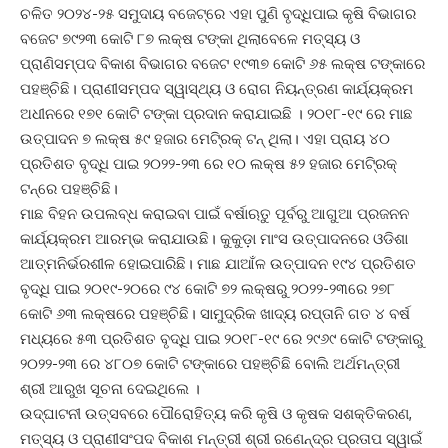
ଚଳିତ ୨୦୨୪-୨୫ ସମୁଦାୟ ବଜେଟ୍‌ରେ ଏହା ପୁଣି ବୃଦ୍ଧିପାଇ କୃଷି ବିଭାଗର
ବଜେଟ ୭୯୨୩ କୋଟି ୮୭ ଲକ୍ଷ ଟଙ୍କା ଥିଲାବେଳେ ମତ୍ସ୍ୟ ଓ
ପ୍ରାଣିସମ୍ପଦ ବିକାଶ ବିଭାଗର ବଜେଟ ୧୯୩୭ କୋଟି ୬୫ ଲକ୍ଷ ଟଙ୍କାରେ
ପହଞ୍ଚିଛି। ପ୍ରାଣୀସମ୍ପଦ ସ୍ୱାସ୍ଥ୍ୟ ଓ ରୋଗ ନିୟନ୍ତ୍ରଣ କାର୍ଯ୍ୟକ୍ରମ
ଅଧୀନରେ ୧୭୧ କୋଟି ଟଙ୍କା ପ୍ରଦାନ କରାଯାଇଛି । ୨୦୧୮-୧୯ ରେ ମାଛ
ଉତ୍ପାଦନ ୭ ଲକ୍ଷ ୫୯ ହଜାର ମେଟି୍ରକ୍‌ ଟନ୍‌ ଥିଲା। ଏହା ପ୍ରାୟ ୪୦
ପ୍ରତିଶତ ବୃଦ୍ଧି ପାଇ ୨୦୨୨-୨୩ ରେ ୧୦ ଲକ୍ଷ ୫୨ ହଜାର ମେଟି୍ରକ୍‌
ଟନ୍‌ରେ ପହଞ୍ଚିଛି।
ମାଛ ବିହନ ଉପଲବ୍ଧ କରାଇବା ପାଇଁ ବର୍ଷାଋତୁ ପୂର୍ବରୁ ଆଗୁଆ ପ୍ରଜନନ
କାର୍ଯ୍ୟକ୍ରମ ଆରମ୍ଭ କରାଯାଉଛି। କୁକୁଡ଼ା ମାଂସ ଉତ୍ପାଦନରେ ଓଡିଶା
ଆତ୍ମନିର୍ଭରଶୀଳ ହୋଇପାରିଛି। ମାଛ ଯାଆଁଳ ଉତ୍ପାଦନ ୧୯୪ ପ୍ରତିଶତ
ବୃଦ୍ଧି ପାଇ ୨୦୧୯-୨୦ରେ ୯୪ କୋଟି ୭୨ ଲକ୍ଷରୁ ୨୦୨୨-୨୩ରେ ୨୭୮
କୋଟି ୬୩ ଲକ୍ଷରେ ପହଞ୍ଚିଛି। ସାମୁଦ୍ରିକ ଖାଦ୍ୟ ରପ୍ତାନି ଗତ ୪ ବର୍ଷ
ମଧ୍ୟରେ ୫୩ ପ୍ରତିଶତ ବୃଦ୍ଧି ପାଇ ୨୦୧୮-୧୯ ରେ ୨୯୬୯ କୋଟି ଟଙ୍କାରୁ
୨୦୨୨-୨୩ ରେ ୪୮୦୭ କୋଟି ଟଙ୍କାରେ ପହଞ୍ଚିଛି ବୋଲି ଅର୍ଥମନ୍ତ୍ରୀ
ଶ୍ରୀ ଆରୁଖ ସୂଚନା ଦେଇଥିଲେ ।
ଉଦ୍‌ଘାଟନୀ ଉତ୍ସବରେ ପୌରୋହିତ୍ୟ କରି କୃଷି ଓ କୃଷକ ସଶକ୍ତିକରଣ,
ମତ୍ସ୍ୟ ଓ ପ୍ରାଣୀସଂପଦ ବିକାଶ ମନ୍ତ୍ରୀ ଶ୍ରୀ ରଣେନ୍ଦ୍ର ପ୍ରତାପ ସ୍ୱାଇଁ