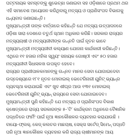
ପଟ୍ଟନାୟକ ସମସ୍ତଙ୍କୁ ଶୁଭେଚ୍ଛା ଜଣାଇବା ସହ ଓଡ଼ିଶାରେ ପ୍ରଥମ ଥର
ଏହି ସମାବେଶ ଆୟୋଜନ କରିଥିବାରୁ ମତ୍ସ୍ୟ ଓ ପ୍ରାଣିସଂପଦ ବିଭାଗକୁ
ଧନ୍ୟବାଦ ଜଣାଇଛନ୍ତି।
ମୁଖ୍ୟମନ୍ତ୍ରୀ ତାଙ୍କ ବାର୍ତ୍ତାରେ କହିଛନ୍ତି ଯେ ମତ୍ସ୍ୟ ଉତ୍ପାଦନରେ
ଓଡ଼ିଶା ସାରା ଦେଶରେ ଚତୁର୍ଥ ସ୍ଥାନ ଅଧିକାର କରିଛି। ସରକାର ରାଜ୍ୟର
ମତ୍ସ୍ୟଚାଷୀ ଓ ମତ୍ସ୍ୟଜୀବୀଙ୍କ ଉନ୍ନତି ପାଇଁ ନୂତନ ଭାବେ
ମୁଖ୍ୟମନ୍ତ୍ରୀ ମତ୍ସ୍ୟଜୀବୀ କଲ୍ୟାଣ ଯୋଜନା କାର୍ଯକାରୀ କରିଛନ୍ତି।
ଏଥିରେ ୧୧ ହଜାର ମହିଳା ସ୍ୱୟଂ ସହାୟକ ଗୋଷ୍ଠୀ ଏବଂ ୫୦ ହଜାର
ମତ୍ସ୍ୟଜୀବୀ ସିଧାସଳଖ ଉପକୃତ ହେବେ।
ରାଜ୍ୟର ପ୍ରାଣୀପାଳକମାନଙ୍କୁ ଉନ୍ନତ ମାନର ସେବା ଯୋଗାଇଦେବା
ଉଦ୍ଦେଶ୍ୟରେ ୧୮୧ ନୂତନ ମୋବାଇଲ୍‌ ଭେଟେରିନାରୀ ୟୁନିଟ୍‌ ଭ୍ୟାନ୍‌ର
ବ୍ୟବସ୍ଥା କରାଯାଇଛି ଏବଂ ଖୁବ ଶୀଘ୍ର ଆଉ ୧୩୧ ମୋବାଇଲ୍‌
ଭେଟେରିନାରୀ ୟୁନିଟ୍‌ ଭ୍ୟାନ୍‌ ରାଜ୍ୟରେ ସେବା ଯୋଗାଇଦେବ।
ମୁଖ୍ୟମନ୍ତ୍ରୀ ପୁଣି କହିଛନ୍ତି ଯେ ମତ୍ସ୍ୟ ଓ ପ୍ରାଣିସଂପଦ ବିକାଶ
କ୍ଷେତ୍ରରେ ରାଜ୍ୟ ସରକାରଙ୍କ ୫-‘ଟି’ କାର୍ଯକ୍ରମ ଅଧିନରେ ବୈଜ୍ଞାନିକ
ପଦ୍ଧତିରେ ଫାର୍ମିଂ ପାଇଁ ନୂଆ ଜ୍ଞାନକୌଶଳର ବ୍ୟବହାର କରାଯାଉଛି ।
ବାୟୋ-ଫ୍ଲକ୍‌, କେଜ୍‌ କଲଚର ମାଛଚାଷ, ସେକ୍ସ ସର୍ଟେଡ୍‌ ସିମେନ୍‌ ପଦ୍ଧତି
ପରି ନୂଆ ଜ୍ଞାନକୌଶଳ ବ୍ୟବହାର କରି ରାଜ୍ୟ ଚାଷୀମାନଙ୍କ ଆୟ