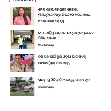
ଜେଲ୍ ଗଲେ ସରପଞ୍ଚ ଚାମେଲି,
ମାଜିଷ୍ଟ୍ରେଟଙ୍କ ନିକଟରେ ହାଜର ହେବେ
ଅପରାଧ
ରାଜନୀତି
ରାଜ୍ୟ
କାଠଯୋଡ଼ିରୁ ଡାକ୍ତରୀ ଛାତ୍ରୀଙ୍କ ମୃତଦେହ
ମିଳିବା ଘଟଣା
ଅପରାଧ
ରାଜ୍ୟ
ଡିଜି ପଦ ପାଇଁ ଦୁଇ ଓଡ଼ିଆ ଆଇପିଏସ୍
ଜୀବନଚର୍ଯ୍ୟା
ରାଜନୀତି
ରାଜ୍ୟ
ହାଇୱାକୁ ପିଟିଲା ବିଏମଡବ୍ଲୁ କାର,୨ ମୃତ
ଅପରାଧ
ରାଜ୍ୟ