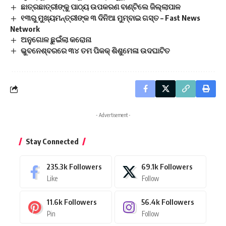
ଛାତ୍ରଛାତ୍ରୀଙ୍କୁ ପାଠ୍ୟ ଉପକରଣ ବାଣ୍ଟିଲେ ଜିଲ୍ଲାପାଳ
୧୩ରୁ ମୁଖ୍ୟମନ୍ତ୍ରୀଙ୍କ ୩ ଦିନିଆ ମୁମ୍ବାଇ ଗସ୍ତ – Fast News
Network
ଅନୁଗୋଳ ଛୁଇଁଲା କରୋନା
ଭୁବନେଶ୍ବରରେ ୩୪ ତମ ପିକକ୍ ଶିଶୁମେଳା ଉଦଘାଟିତ
- Advertisement -
Stay Connected
235.3k
Followers
69.1k
Followers
Like
Follow
11.6k
Followers
56.4k
Followers
Pin
Follow