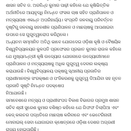
ଶାସନ ସଚିବ ଡ. ଅରବିନ୍ଦ କୁମାର ପାଢ଼ୀ କହିଲେ ଯେ କୃଷିଭିତ୍ତିକ
ଅର୍ଥନୀତିରେ ଆୟବୃଦ୍ଧି ନିମନ୍ତେ ଫସଲ ଚାଷ ସହିତ ପ୍ରାଣିପାଳନ ଓ
ମତ୍ସ୍ୟଚାଷ ଏକାନ୍ତ ଅପରିହାର୍ଯ୍ୟ। ସଂପ୍ରତି ଜଳବାୟୁ ପରିବର୍ତ୍ତନ
ଦୃଷ୍ଟିରୁ ଜଳବାୟୁ ସହନଶୀଳ ପ୍ରାଣିପାଳନ ଓ ମାଛଚାଷକୁ ଆପଣାଇବା
ଉପରେ ସେ ଗୁରୁତ୍ୱାରୋପ କରିଥିଲେ।
ଅନ୍ୟତମ ସମ୍ମାନିତ ଅତିଥି ଭାବେ ଯୋଗଦେଇ ଓଡ଼ିଶା କୃଷି ଓ ବୈଷୟିକ
ବିଶ୍ୱବିଦ୍ୟାଳୟର କୁଳପତି ପ୍ରଫେସର ପ୍ରଭାତ କୁମାର ରାଉଳ କହିଲେ
ଯେ ମୁଖ୍ୟମନ୍ତ୍ରୀ କୃଷି ଉଦ୍ୟୋଗ ଯୋଜନାରେ ଉଦ୍ୟୋଗୀମାନେ
ପ୍ରାଣିପାଳନ ଓ ମତ୍ସ୍ୟଚାଷକୁ ଅଧିକ ଗୁରୁତ୍ୱ ଦେବାର ଲକ୍ଷ୍ୟ
କରାଯାଉଛି। ବିଶ୍ୱବିଦ୍ୟାଳୟ ପକ୍ଷରୁ ସ୍ଥାନୀୟ ପ୍ରଜାତିର
ପ୍ରାଣୀମାନଙ୍କ ସଂରକ୍ଷଣ ଓ ପଂଜିକରଣକୁ ଗୁରୁତ୍ୱ ଦିଆଯିବା ସହ ନୂତନ
ପ୍ରଜାତି ସୃଷ୍ଟି ନିମନ୍ତେ ପଦକ୍ଷେପ
ନିଆଯାଉଛି।
ସମାବେଶରେ ମତ୍ସ୍ୟ ଓ ପ୍ରାଣୀସଂପଦ ବିକାଶ ବିଭାଗର ପ୍ରମୁଖ ଶାସନ
ସଚିବ ଶ୍ରୀ ସୁରେଶ କୁମାର ବଶିଷ୍ଠ କହିଲେ ଯେ ଗିଫଫ ତିଲାପିଆ ଏବଂ
କେଜ୍‌ କଲଚର ପଦ୍ଧତିରେ ମାଛଚାଷ କରିବାରେ ଏବଂ ଭେଟେରିନାରୀ
ମୋବାଇଲ୍‌ ସେବା ଯୋଗାଇବା କ୍ଷେତ୍ରରେ ଓଡ଼ିଶା ଦେଶର ଅଗ୍ରଣୀ
ରାଜ୍ୟ ହୋଇପାରିଛି।