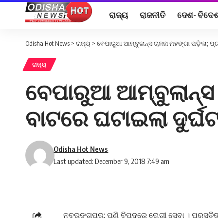
ରାଜ୍ୟ
ରାଜନୀତି
ଦେଶ- ବିଦେ
Odisha Hot News
>
ରାଜ୍ୟ
>
ବେପାରୁଆ ଆମ୍ବୁଲାନ୍ସ ଚାଳନା ମହଙ୍ଗା ପଡ଼ିଲା; ପ୍ର
ରାଜ୍ୟ
ବେପାରୁଆ ଆମ୍ବୁଲାନ୍ସ 
ବାଟରେ ଘଟାଇଲା ଦୁର୍ଘଟ
Odisha Hot News
Last updated: December 9, 2018 7:49 am
ନବରଙ୍ଗପୁର: ପୁଣି ବିପଦରେ ରୋଗୀ ସେବା । ପ୍ରସୂତିଙ