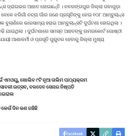
ଲାନ୍ସ ଡ୍ରାଇଭର ଆହାତ ହୋଇଛନ୍ତି । ନବରଙ୍ଗପୁର ଜିଲ୍ଲା ଗବାଗୁଡ଼ା
 ବେଳେ ଝରିଗାଁ ଚଚ୍ଚା ଗାଁର ଜଣେ ପ୍ରସୂତିଙ୍କୁ ନେଇ ୧୦୮ ଆମ୍ବୁଲାନ୍ସ
 ବୁଲାଣିରେ ଭାରସାମ୍ୟ ହରାଇ ଆମ୍ବୁଲାନ୍ସଟି ଦୁର୍ଘଟଣା ହୋଇଥିଲା ।
 ଚଢି ଯାଇଥିଲା । ଦୁର୍ଘଟଣାରେ ସମସ୍ତ ଆହତଙ୍କୁ ଉମରକୋର୍ଟ ଗୋଷ୍ଠୀ
ଯାୟୀ ଆଶାକର୍ମୀ ଓ ପ୍ରସୂତି ଗୁରୁତର ହେବାରୁ ଜିଲ୍ଲା ମୁଖ୍ୟ
ାଇଁ ଏମଓୟୁ, ଖୋଲିବ ୯ଟି ନୂଆ ତାଲିମ ପାଠ୍ୟକ୍ରମ
ସାବଳୀ ଉତ୍ସବ, ବଳଦେବ ସେନାର ନିଷ୍ପତି
 ଭାଇରାଲ
 କେଉଁ ଦିନ କଣ ରହିଛି
Facebook