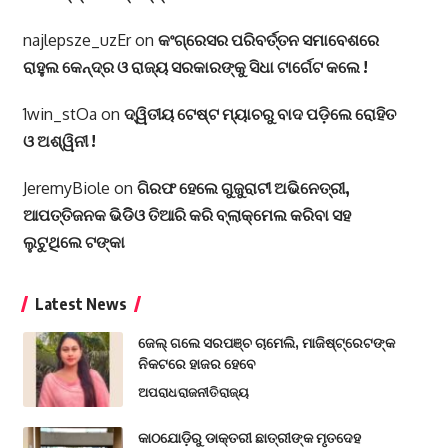
najlepsze_uzEr
on
କଂଗ୍ରେସର ପରିବର୍ତ୍ତନ ସମାବେଶରେ
ରାହୁଲ କେନ୍ଦ୍ର ଓ ରାଜ୍ୟ ସରକାରଙ୍କୁ ସିଧା ଟାର୍ଗେଟ କଲେ !
1win_stOa
on
ଦ୍ୱିତୀୟ ଟେଷ୍ଟ ମ୍ୟାଚରୁ ବାଦ ପଡ଼ିଲେ ରୋହିତ
ଓ ଅଶ୍ୱିନୀ !
JeremyBiole
on
ଗିରଫ ହେଲେ ଗୁଜୁରାଟୀ ଅଭିନେତ୍ରୀ,
ଆପତ୍ତିଜନକ ଭିଡିିଓ ତିଆରି କରି ବ୍ଲାକ୍‌ମେଲ କରିବା ସହ
ଲୁଟୁଥିଲେ ଟଙ୍କା
Latest News
ଜେଲ୍ ଗଲେ ସରପଞ୍ଚ ଚାମେଲି, ମାଜିଷ୍ଟ୍ରେଟଙ୍କ
ନିକଟରେ ହାଜର ହେବେ
ଅପରାଧ
ରାଜନୀତି
ରାଜ୍ୟ
କାଠଯୋଡ଼ିରୁ ଡାକ୍ତରୀ ଛାତ୍ରୀଙ୍କ ମୃତଦେହ