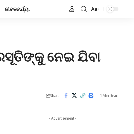
ଜୀବନଚର୍ଯ୍ୟା
Aa
Font
Resizer
ସୂତିଙ୍କୁ ନେଇ ଯିବା
1 Min Read
Share
- Advertisement -