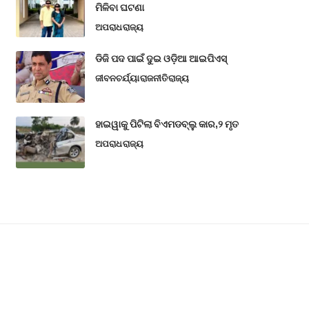
ମିଳିବା ଘଟଣା
ଅପରାଧ
ରାଜ୍ୟ
ଡିଜି ପଦ ପାଇଁ ଦୁଇ ଓଡ଼ିଆ ଆଇପିଏସ୍
ଜୀବନଚର୍ଯ୍ୟା
ରାଜନୀତି
ରାଜ୍ୟ
ହାଇୱାକୁ ପିଟିଲା ବିଏମଡବ୍ଲୁ କାର,୨ ମୃତ
ଅପରାଧ
ରାଜ୍ୟ