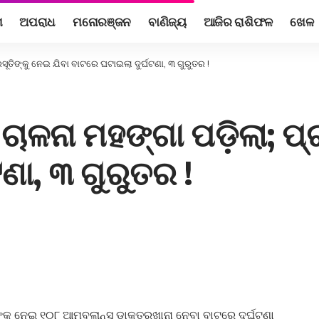
ଶ
ଅପରାଧ
ମନୋରଞ୍ଜନ
ବାଣିଜ୍ୟ
ଆଜିର ରାଶିଫଳ
ଖେଳ
ସୂତିଙ୍କୁ ନେଇ ଯିବା ବାଟରେ ଘଟାଇଲା ଦୁର୍ଘଟଣା, ୩ ଗୁରୁତର !
ଚାଳନା ମହଙ୍ଗା ପଡ଼ିଲା; ପ୍ର
ଣା, ୩ ଗୁରୁତର !
୍କୁ ନେଇ ୧୦୮ ଆମ୍ବୁଲାନ୍ସ ଡ଼ାକ୍ତରଖାନା ନେବା ବାଟରେ ଦୁର୍ଘଟଣା