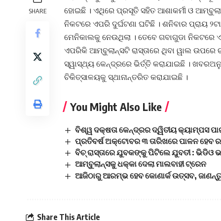
ହୋଇଛି । ଏଥିରେ ପ୍ରସୂତି ସହିତ ଆଶାକର୍ମୀ ଓ ଆମ୍ବୁ
SHARE
ନିକଟରେ ଏପରି ଦୁର୍ଘଟଣା ଘଟିଛି । ଶନିବାର ପ୍ରାୟ ୨ଟା
ମେନିକାଲକୁ ନେଉଥିଲା । ତେବେ ଗବାଗୁଡା ନିକଟରେ ଏକ
ଏପରିକି ଆମ୍ବୁଲାନ୍ସଟି ରାସ୍ତାରେ ଥିବା ୱାଲ ଉପରେ
ସ୍ୱାସ୍ଥ୍ୟ କେନ୍ଦ୍ରରେ ଭିର୍ତ୍ତି କରାଯାଇଛି । ଖବରଅନୁ
ଚିକିତ୍ସାଳୟକୁ ସ୍ଥାନାନ୍ତରିତ କରାଯାଇଛି ।
You Might Also Like
ବିଶ୍ୱ ଦକ୍ଷତା କେନ୍ଦ୍ରର ଦ୍ୱିତୀୟ କ୍ୟାମ୍ପସ ପ
ପ୍ରତିବର୍ଷ ଅକ୍ଟୋବର ୩ ତାରିଖରେ ପାଳନ ହେବ ର
ବିଚ୍ ରାସ୍ତାରେ ଯୁବକଙ୍କୁ ପିଟିଲେ ଯୁବତୀ : ଭିଡିଓ
ଆମ୍ବୁଲାନ୍ସକୁ ଧକ୍କା ଦେଲା ମାଲବାହୀ ଟ୍ରେନ
ଆଜିଠାରୁ ଆରମ୍ଭ ହେବ କୋଣାର୍କ ଉତ୍ସବ, ଜାଣନ୍ତୁ
Share This Article