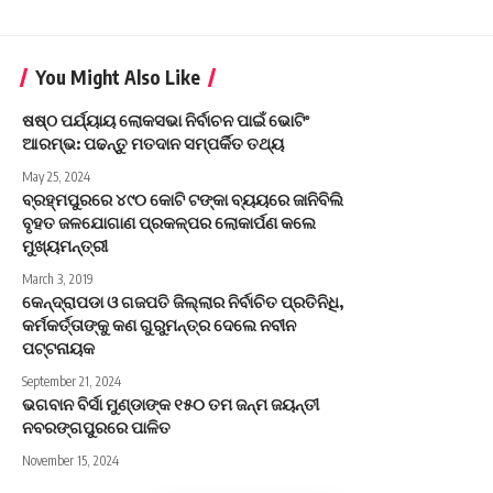
You Might Also Like
ଷଷ୍ଠ ପର୍ଯ୍ୟାୟ ଲୋକସଭା ନିର୍ବାଚନ ପାଇଁ ଭୋଟିଂ
ଆରମ୍ଭ: ପଢନ୍ତୁ ମତଦାନ ସମ୍ପର୍କିତ ତଥ୍ୟ
May 25, 2024
ବ୍ରହ୍ମପୁରରେ ୪୯୦ କୋଟି ଟଙ୍କା ବ୍ୟୟରେ ଜାନିବିଲି
ବୃହତ ଜଳଯୋଗାଣ ପ୍ରକଳ୍ପର ଲୋକାର୍ପଣ କଲେ
ମୁଖ୍ୟମନ୍ତ୍ରୀ
March 3, 2019
କେନ୍ଦ୍ରାପଡା ଓ ଗଜପତି ଜିଲ୍ଲାର ନିର୍ବାଚିତ ପ୍ରତିନିଧି,
କର୍ମକର୍ତ୍ତାଙ୍କୁ କଣ ଗୁରୁମନ୍ତ୍ର ଦେଲେ ନବୀନ
ପଟ୍ଟନାୟକ
September 21, 2024
ଭଗବାନ ବିର୍ସା ମୁଣ୍ଡାଙ୍କ ୧୫୦ ତମ ଜନ୍ମ ଜୟନ୍ତୀ
ନବରଙ୍ଗପୁରରେ ପାଳିତ
November 15, 2024