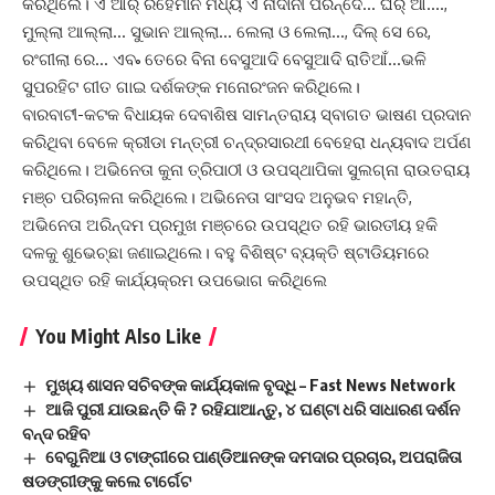
କରିଥିଲେ। ଏ ଆର‌୍‌ ରହେମାନ ମଧ୍ୟ ଏ ନାଦାନୀ ପରିନ୍ଦେ… ଘର‌୍‌ ଆ….,
ମୁଲ୍ଲା ଆଲ୍ଲା… ସୁଭାନ ଆଲ୍ଲା… ଲେଲା ଓ ଲେଲା…, ଦିଲ୍‌ ସେ ରେ,
ରଂଗୀଲା ରେ… ଏବ˚ ତେରେ ବିନା ବେସୁଆଦି ବେସୁଆଦି ରାତିଆଁ…ଭଳି
ସୁପରହିଟ ଗୀତ ଗାଇ ଦର୍ଶକଙ୍କ ମନୋରଂଜନ କରିଥିଲେ।
ବାରବାଟୀ-କଟକ ବିଧାୟକ ଦେବାଶିଷ ସାମନ୍ତରାୟ ସ୍ବାଗତ ଭା‌ଷଣ ପ୍ରଦାନ
କରିଥିବା ବେଳେ କ୍ରୀଡା ମନ୍ତ୍ରୀ ଚନ୍ଦ୍ରସାରଥୀ ବେହେରା ଧନ୍ୟବାଦ ଅର୍ପଣ
କରିଥିଲେ। ଅଭିନେତା କୁନା ତ୍ରିପାଠୀ ଓ ଉପସ୍ଥାପିକା ସୁଲଗ୍ନା ରାଉତରାୟ
ମଞ୍ଚ ପରିଚାଳନା କରିଥିଲେ। ଅଭିନେତା ସାଂସଦ ଅନୁଭବ ମହାନ୍ତି,
ଅଭିନେତା ଅରିନ୍ଦମ ପ୍ରମୁଖ ମଞ୍ଚରେ ଉପସ୍ଥିତ ରହି ଭାରତୀୟ ହକି
ଦଳକୁ ଶୁଭେଚ୍ଛା ଜଣାଇଥିଲେ। ବହୁ ବିଶିଷ୍ଟ ବ୍ୟକ୍ତି ଷ୍ଟାଡିୟମରେ
ଉପସ୍ଥିତ ରହି କାର୍ଯ୍ୟକ୍ରମ ଉପଭୋଗ କରିଥିଲେ
You Might Also Like
ମୁଖ୍ୟ ଶାସନ ସଚିବଙ୍କ କାର୍ଯ୍ୟକାଳ ବୃଦ୍ଧି – Fast News Network
ଆଜି ପୁରୀ ଯାଉଛନ୍ତି କି ? ରହିଯାଆନ୍ତୁ, ୪ ଘଣ୍ଟା ଧରି ସାଧାରଣ ଦର୍ଶନ
ବନ୍ଦ ରହିବ
ବେଗୁନିଆ ଓ ଟାଙ୍ଗୀରେ ପାଣ୍ଡିଆନଙ୍କ ଦମଦାର ପ୍ରଚାର, ଅପରାଜିତା
ଷଡଙ୍ଗୀଙ୍କୁ କଲେ ଟାର୍ଗେଟ