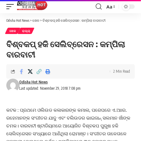
Aa
Font
Resizer
Odisha Hot News
>
ଖେଳ
>
ବିଶ୍ବକପ୍‌ ହକି ସେଲିବ୍ରେସନ : କମ୍ପିଲା ବାରବାଟୀ
ଖେଳ
ରାଜ୍ୟ
ବିଶ୍ବକପ୍‌ ହକି ସେଲିବ୍ରେସନ : କମ୍ପିଲା
ବାରବାଟୀ
2 Min Read
Odisha Hot News
Last updated: November 29, 2018 7:08 pm
କଟକ : ପ୍ରଥମେ ଓଲିଉଡ କଳାକାରଙ୍କ କମାଲ, ପରେପରେ ଏ.ଆାର.
ରହେମାନଙ୍କ ସଂଗୀତର ଯାଦୁ ଏବଂ ବଲିଉଡର ଭାଇଜାନ୍ ସଲମାନ ଖାଁଙ୍କ
ଚମକ। ବାରବାଟୀ ଷ୍ଟାଡିୟମରେ ଆୟୋଜିତ ବିଶ୍ବକପ ପୁରୁଷ ହକି
ସେଲିବ୍ରେସନ ସଂଧ୍ୟାରେ ଆଣିଥିଲା ରୋମାଞ୍ଚ। ସଂଗୀତର ତାଳେତାଳେ