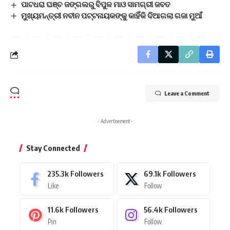
ପାଟଧରା ଘଞ୍ଚ ଜଙ୍ଗଲରୁ ବିପୁଳ ମାଓ ସାମଗ୍ରୀ ଜବତ
ମୁଖ୍ୟମନ୍ତ୍ରୀ ନବୀନ ପଟ୍ଟନାୟକଙ୍କୁ କାହିଁକି ଦିଆଗଲା ଗଜା ମୁଆଁ
Leave a Comment
- Advertisement -
Stay Connected
235.3k
Followers
69.1k
Followers
Like
Follow
11.6k
Followers
56.4k
Followers
Pin
Follow