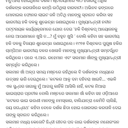
ମତୁଆଲା ହୋଇଥିଲେ ଦର୍ଶକ। ଷ୍ଟାଡିୟମରେ ୩୦ ହଜାରରୁ ଅଧିକ
ଦର୍ଶକଙ୍କ କରତାଳିରେ କମ୍ପି ଉଠିଥିଲା ବାରବାଟୀ। ଅଭିନବ ଢଙ୍ଗରେ
ମୋବାଇଲ ଫୋନର ଲାଇଟ ଜଳି ଅତିଥି ମାନଙ୍କୁ ସ୍ବାଗତ କରିବା ସହ
ଭାରତୀୟ ହକି ଦଳକୁ ଶୁଭେଚ୍ଛା ଜଣାଇଥିଲେ। ମୁଖ୍ୟମନ୍ତ୍ରୀ ନବୀନ
ପଟ୍ଟନାୟକ କାର୍ଯ୍ୟକ୍ରମରେ ଯୋଗ ଦେଇ ‘ହକି ବିଶ୍ବକପ୍‌ ଆୟୋଜନକୁ
ନେଇ ଆପଣମାନେ ଖୁସି ତ…? ମୁଁ ବହୁତ ଖୁସି ’ ବୋଲି କହିବା ସହ ଭାରତୀୟ
ହକି ଦଳକୁ ବିଜୟର ଶୁଭେଚ୍ଛା ଜଣାଇଥିଲେ। ୧୯୭୫ ବିଶ୍ବକପ ପୁରୁଷ ହକିର
ଚାମ୍ପିଅନ ଭାରତୀୟ ଦଳର ଖେଳାଳି ମାନଙ୍କୁ ମୁଖ୍ୟମନ୍ତ୍ରୀ ସମ୍ବର୍ଦ୍ଧିତ
କରିଥିଲେ। ପରେ ଏ.ଆର. ରହେମାନ ଏବଂ ସଲମାନ ଖାଁଙ୍କୁ ମୁଖ୍ୟମନ୍ତ୍ରୀ
ସମ୍ବର୍ଧିତ କରିଥିଲେ।
ସଲମାନ ଖାଁ ଅଳ୍ପ ସମୟ ମଞ୍ଚରେ ରହିଥିଲେ ବି ଦର୍ଶକଙ୍କ ମଧ୍ୟରେ
‌ଉତ୍ସାହ ଭରି ଦେଇଥିଲେ। ‘କଟକର ଆଳୁ ଦମ ଦହିବରା ଖାଇବି… ଏଭଳି
ଏକ ସୁନ୍ଦର ଜାଗାକୁ ମୁଁ ଆଗରୁ କାହିଁକି ଆସିଲି ନାହିଁ, କଟକ ନିଆରା
ଭାଇଚାରାର ପ୍ରତୀକ ବୋଲି ମଞ୍ଚରେ ସଲମାନ ଖାଁ କହିବା ସହ ଓଡ଼ିଆରେ
‘କଟକର ଭାଇ ଭଉଣୀ ମାନଙ୍କୁ ନମସ୍କାର, ବାଲିଯାତ୍ରା କେମିତି ଚାଲିଛି,
ଜୟ ଜଗନ୍ନାଥ’ କହିବା ବେଳେ ଦର୍ଶକ ଛିଡା ହୋଇ ଜୋରଦାର କରତାଳି ଦେଇ
ତାଙ୍କୁ ସ୍ବାଗତ କରିଥିଲେ।
ସଲମାନ ମଧ୍ୟ କେତୋଟି ହିନ୍ଦୀ ଗୀତର ପଦ ଗାଇ ଦର୍ଶକଙ୍କ ମନୋରଂଜନ