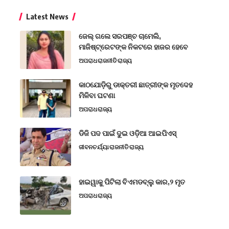
Latest News
ଜେଲ୍ ଗଲେ ସରପଞ୍ଚ ଚାମେଲି,
ମାଜିଷ୍ଟ୍ରେଟଙ୍କ ନିକଟରେ ହାଜର ହେବେ
ଅପରାଧ
ରାଜନୀତି
ରାଜ୍ୟ
କାଠଯୋଡ଼ିରୁ ଡାକ୍ତରୀ ଛାତ୍ରୀଙ୍କ ମୃତଦେହ
ମିଳିବା ଘଟଣା
ଅପରାଧ
ରାଜ୍ୟ
ଡିଜି ପଦ ପାଇଁ ଦୁଇ ଓଡ଼ିଆ ଆଇପିଏସ୍
ଜୀବନଚର୍ଯ୍ୟା
ରାଜନୀତି
ରାଜ୍ୟ
ହାଇୱାକୁ ପିଟିଲା ବିଏମଡବ୍ଲୁ କାର,୨ ମୃତ
ଅପରାଧ
ରାଜ୍ୟ