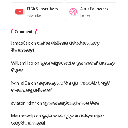
136k
Subscribers
4.4k
Followers
Subscribe
Follow
Comment
JamesCax
on
ଅଚାନକ ବାଣୀବିହାର ପରିଦର୍ଶନରେ ଉଚ୍ଚ
ଶିକ୍ଷାମନ୍ତ୍ରୀ
WilliamHab
on
ଭୁବନେଶ୍ୱରରେ ଆଉ ଦୁଇ ‘କରୋନା’ ଆକ୍ରାନ୍ତ
ଚିହ୍ନଟ
1win_ajOa
on
ଲକ୍‌ଡାଉନ୍‌ରେ ଫସିଲା ପୁଅ: ୧୪୦୦କି.ମି. ସ୍କୁଟି
ଚଳାଇ ଘରକୁ ଆଣିଲେ ମା’
aviator_rdmr
on
ମୁମ୍ବାଇ ଇଣ୍ଡିଆନ୍ସ ଦଳରେ ଡିକକ୍‌
Matthewdip
on
ଜୁଲାଇ ୨୪ରେ ଯୁକ୍ତ ୩ ପରୀକ୍ଷା ହେବ :
ଉଚ୍ଚଶିକ୍ଷା ମନ୍ତ୍ରୀ