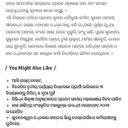
ଦଳର ସାଂଗଠନିକ ସମ୍ପାଦକ ପ୍ରଣବ ପ୍ରକାଶ ଦାସ ଏବଂ ସମସ୍ତ
ନେତୃବୃନ୍ଦଙ୍କୁ କୃତଜ୍ଞତା ଜ୍ଞାପନ କରୁଛୁ ।
ଏହି ମିଶ୍ରଣ ପର୍ବରେ ପ୍ରତାପ କୁମାର ଚୌଧୁରୀ, ରଂଜିତ କୁମାର ପାଙ୍ଗୀ,
ସୀତାକାନ୍ତ ନାୟକ, ଗୋପାଳ ଚନ୍ଦ୍ର ସାହୁ, ହରି ଗନ୍ଦାରୀ, ପୂର୍ଣ୍ଣ ଗୁନ୍ଥା,
ପରମେଶ ପାଙ୍ଗୀ, ରଂଜନ ଖାରା, ଉଧବ ମୁଦୁଲି, ରଂଜୁ ଜାନି, ପୁରବ କୁଲଦୀପ,
ସୁକୁମାର ବିଶ୍ୱାଳ, ନରସିଂହ ପଣ୍ଡା, ଟୁଲା ଲୁଲୁରା, ମାମିନା ଖୀନବୁଡି, ମୋହନ
ରାୟ ଖୁନବୁଡି, ଦାମୋଦର କିଶାନୀ, ଲାଇଚନ ପାଙ୍ଗୀ, ରବିନ୍ଦ୍ର ପାଙ୍ଗୀ ଓ
ଲବ ହନ୍ତାଲଙ୍କ ସହ ଶତାଧିକ କର୍ମୀ ବିଜେଡ଼ିରେ ସାମିଲ ହୋଇଥିଲେ ।
You Might Also Like
ଆଜି ରାଜ୍ୟ ବଜେଟ୍
ବିଜେଡିର ତୃତୀୟ ପର୍ଯ୍ୟାୟ ବିଧାନସଭା ପ୍ରାର୍ଥୀ ତାଲିକାରେ ୩
ବିଧାୟକଙ୍କୁ ରିପିଟ୍, 4 ନୂଆ ମୁହଁ
ବିଭିନ୍ନ ଶିକ୍ଷା ଅନୁଷ୍ଠାନରେ ପ୍ରଥମ ଜାତୀୟ ମହାକାଶୀୟ ଦିବସ ପାଳିତ
କଳା ସାହିତ୍ୟ ସଂସ୍କୃତିର ମହାକୁମ୍ଭ ଉଦନ୍ତୀ ମହୋତ୍ସବ ୨୦୨୫
ଉଦଯାପିତ
ଭୁବନେଶ୍ୱର ଚନ୍ଦକାର ଜଙ୍ଗଲ ଭିୟୁ ରେସ୍ତୋରାଁରେ କର୍ମଚାରୀଙ୍କୁ
ଗୁଳିମାଡ଼