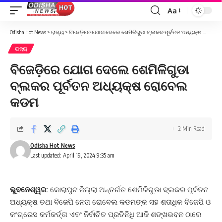
Aa
Font
Resizer
Odisha Hot News
>
ରାଜ୍ୟ
>
ବିଜେଡ଼ିରେ ଯୋଗ ଦେଲେ ଶେମିଳିଗୁଡା ବ୍ଲକର ପୂର୍ବତନ ଅଧ୍ୟକ୍ଷ ରୋବେଲ କଡମ
ରାଜ୍ୟ
ବିଜେଡ଼ିରେ ଯୋଗ ଦେଲେ ଶେମିଳିଗୁଡା
ବ୍ଲକର ପୂର୍ବତନ ଅଧ୍ୟକ୍ଷ ରୋବେଲ
କଡମ
2 Min Read
Odisha Hot News
Last updated: April 19, 2024 9:35 am
ଭୁବନେଶ୍ୱର:
କୋରାପୁଟ ଜିଲ୍ଲା ଅନ୍ତର୍ଗତ ଶେମିଳିଗୁଡା ବ୍ଲକର ପୂର୍ବତନ
ଅଧ୍ୟକ୍ଷ ତଥା ବିଜେପି ନେତା ରୋବେଲ କଡମଙ୍କ ସହ ଶତାଧିକ ବିଜେପି ଓ
କଂଗ୍ରେସ କର୍ମକର୍ତ୍ତା ଏବଂ ନିର୍ବାଚିତ ପ୍ରତିନିଧି ଆଜି ଶଙ୍ଖଭବନ ଠାରେ