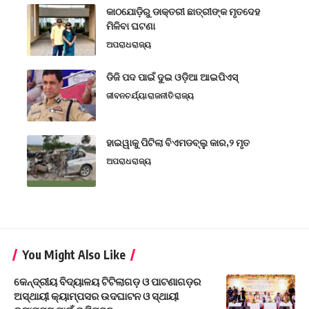
କାଠଯୋଡ଼ିରୁ ଡାକ୍ତରୀ ଛାତ୍ରୀଙ୍କ ମୃତଦେହ
ମିଳିବା ଘଟଣା
ଅପରାଧ
ରାଜ୍ୟ
ଡିଜି ପଦ ପାଇଁ ଦୁଇ ଓଡ଼ିଆ ଆଇପିଏସ୍
ଜୀବନଚର୍ଯ୍ୟା
ରାଜନୀତି
ରାଜ୍ୟ
ହାଇୱାକୁ ପିଟିଲା ବିଏମଡବ୍ଲୁ କାର,୨ ମୃତ
ଅପରାଧ
ରାଜ୍ୟ
You Might Also Like
କେନ୍ଦ୍ରୀୟ ବିଦ୍ୟାଳୟ ଟିଟିଲାଗଡ଼ ଓ ପାଟଣାଗଡ଼ର
ଅସ୍ଥାୟୀ କ୍ୟାମ୍ପସର ଉଦଘାଟନ ଓ ସ୍ଥାୟୀ