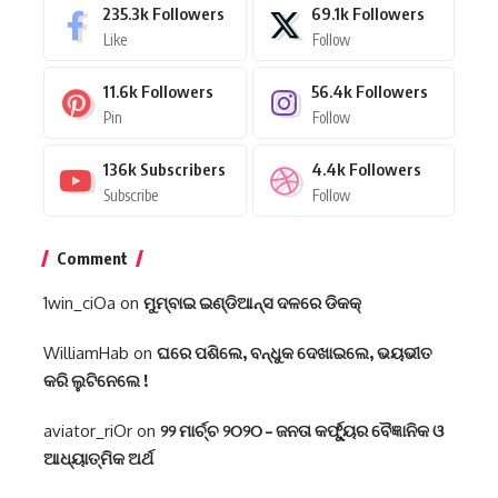
235.3k
Followers
69.1k
Followers
Like
Follow
11.6k
Followers
56.4k
Followers
Pin
Follow
136k
Subscribers
4.4k
Followers
Subscribe
Follow
Comment
1win_ciOa
on
ମୁମ୍ବାଇ ଇଣ୍ଡିଆନ୍ସ ଦଳରେ ଡିକକ୍‌
WilliamHab
on
ଘରେ ପଶିଲେ, ବନ୍ଧୁକ ଦେଖାଇଲେ, ଭୟଭୀତ
କରି ଲୁଟିନେଲେ !
aviator_riOr
on
୨୨ ମାର୍ଚ୍ଚ ୨୦୨୦ – ଜନତା କର୍ଫ୍ୟୁର ବୈଜ୍ଞାନିକ ଓ
ଆଧ୍ୟାତ୍ମିକ ଅର୍ଥ