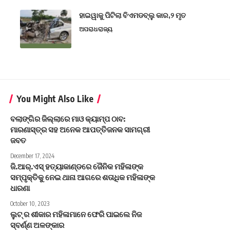
ହାଇୱାକୁ ପିଟିଲା ବିଏମଡବ୍ଲୁ କାର,୨ ମୃତ
ଅପରାଧ
ରାଜ୍ୟ
You Might Also Like
ବଲାଙ୍ଗିର ଜିଲ୍ଲାରେ ମାଓ କ୍ୟାମ୍ପ ଠାବ:
ମାରଣାସ୍ତ୍ର ସହ ଅନେକ ଆପତ୍ତିଜନକ ସାମଗ୍ରୀ
ଜବତ
December 17, 2024
ଜି.ଆର୍.ଏସ୍ ହତ୍ୟାକାଣ୍ଡରେ ଜୈନିକ ମହିଳାଙ୍କ
ସମ୍ପୃକ୍ତିକୁ ନେଇ ଥାନା ଆଗରେ ଶତାଧିକ ମହିଳାଙ୍କ
ଧାରଣା
October 10, 2023
ଲୁଟ୍ ର ଶୀକାର ମହିଳାମାନେ ଫେରି ପାଇଲେ ନିଜ
ସ୍ବର୍ଣ୍ଣ ଅଳଙ୍କାର