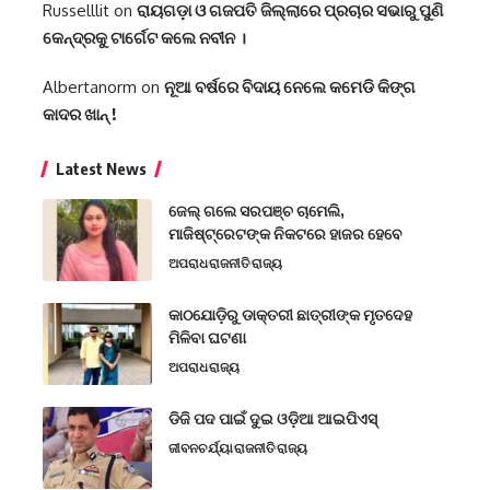
Russelllit
on
ରାୟଗଡ଼ା ଓ ଗଜପତି ଜିଲ୍ଲାରେ ପ୍ରଚାର ସଭାରୁ ପୁଣି
କେନ୍ଦ୍ରକୁ ଟାର୍ଗେଟ କଲେ ନବୀନ ।
Albertanorm
on
ନୂଆ ବର୍ଷରେ ବିଦାୟ ନେଲେ କମେଡି କିଙ୍ଗ
କାଦର ଖାନ୍ !
Latest News
ଜେଲ୍ ଗଲେ ସରପଞ୍ଚ ଚାମେଲି,
ମାଜିଷ୍ଟ୍ରେଟଙ୍କ ନିକଟରେ ହାଜର ହେବେ
ଅପରାଧ
ରାଜନୀତି
ରାଜ୍ୟ
କାଠଯୋଡ଼ିରୁ ଡାକ୍ତରୀ ଛାତ୍ରୀଙ୍କ ମୃତଦେହ
ମିଳିବା ଘଟଣା
ଅପରାଧ
ରାଜ୍ୟ
ଡିଜି ପଦ ପାଇଁ ଦୁଇ ଓଡ଼ିଆ ଆଇପିଏସ୍
ଜୀବନଚର୍ଯ୍ୟା
ରାଜନୀତି
ରାଜ୍ୟ