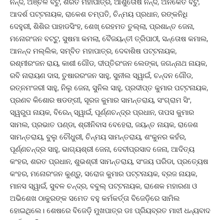
ନନ୍ଦ, ଅଞ୍ଚଳ ବଟୁ, ଶରତ ମହାପାତ୍ର, ଆଶୁତୋଷ ନନ୍ଦ, ଅନିକେତ ବଟୁ,
ଆଦର୍ଶ ପଟ୍ଟନାୟକ, ରାକେଶ ଚମ୍ପତି, ଚିନ୍ମୟ ପ୍ରଧାନ, ରଙ୍କନିଧି
ଦେହୁରୀ, ଶିଶିର ପାହାଡସିଂହ, ଶେଖ୍ ରେହମତ ତୁଲ୍ଲା, ପ୍ରଶାନ୍ତ ଜେନା,
ମନୋରଂଜନ ବଟ୍ଟୁ, ସୁଷମା କମଲା, ବୈଜୟନ୍ତୀ ତ୍ରିପାଠୀ, ସନ୍ତୋଷ କମାଲ,
ଆନନ୍ଦ ମଲ୍ଲିକ, ସମ୍ବିତ ମହାପାତ୍ର, ଦେବାଶିଷ ପଟ୍ଟନାୟକ,
ରଶ୍ମୀରଂଜନ ରାୟ, କାଶୀ ଗୌଡ, ଦୀପ୍ତିରଂଜନ ଲେଙ୍କା, ଜଗନ୍ନାଥ ନାୟକ,
ରବି ନାରାୟଣ ଦାସ, ତୁଷାରରଂଜନ ସାହୁ, ସୁନୀଲ ସ୍ୱାଇଁ, ଚନ୍ଦନ ଗୌଡ,
ରତ୍ନମଂଜରୀ ସାହୁ, ନିଲୁ ଜେନା, ସୁନିଲ ସାହୁ, ପ୍ରଦୀପ୍ତ କୁମାର ପଟ୍ଟନାୟକ,
ପ୍ରଣବ କିଶୋର ଷଡଙ୍ଗୀ, ସୂରଜ କୁମାର ସାମନ୍ତରାୟ, ସଂଗ୍ରାମ ସିଂ,
ସ୍ୱରୁପ ନାୟକ, ବିରେନ୍ ସ୍ୱାଇଁ, ପୂର୍ଣ୍ଣଚନ୍ଦ୍ର ପ୍ରଧାନ, ତାପସ କୁମାର
ସାମଲ, ପ୍ରଭାତ ପଣ୍ଡା, ଶ୍ରୀନିବାସ ବେହେରା, ଜୟନ୍ତ ନାୟକ, ରାଜେଶ
ସାମନ୍ତରାୟ, ବୁଲୁ ଚୌଧୁରୀ, ଚିନ୍ମୟ ସାମନ୍ତରାୟ, ଶଂକୁନର କହଁର,
ପୂର୍ଣ୍ଣଚନ୍ଦ୍ର ସାହୁ, ଭାଗ୍ୟଶ୍ରୀ ଜେନା, ଦେବୀପ୍ରସାଦ ଜେନା, ଆଦିତ୍ୟ
କଂହର, ଶରତ ପ୍ରଧାନ, ଶୁଭଶ୍ରୀ ସାମନ୍ତରାୟ, ସଂଜୟ ପରିଡା, ପ୍ରତ୍ୟେଷ
କଂହର, ମନୋରଂଜନ କୁଣ୍ଡୁ, ସରୋଜ କୁମାର ପଟ୍ଟନାୟକ, ବ୍ରଜ ନାୟକ,
ମାନସ ସ୍ୱାଇଁ, ସୁବଳ ଚନ୍ଦ୍ର, ବବୁଲ୍ ପଟ୍ଟନାୟକ, ରାଶେକ ମହାରଣା ଓ
ଅଭିଶେଖ ଠାକୁରଙ୍କ ସମେତ ବହୁ କର୍ମକର୍ତ୍ତା ବିଜେଡ଼ିରେ ସାମିଲ
ହୋଇଥିଲେ। ଶେଷରେ ବିଜେଡ଼ି ମୁଖପାତ୍ର ଡଃ ପ୍ରିୟବ୍ରତ ମାଝୀ ଧନ୍ୟବାଦ