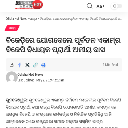
Aa
Font
Resizer
Odisha Hot News
>
ରାଜ୍ୟ
>
ବିଜେଡ଼ିରେ ଯୋଗଦେଲେ ପୂର୍ବତନ ଏକାମ୍ର ବିଜେପି ବିଧାୟକ ପ୍ରାର୍ଥୀ ଅମୀୟ ଦାସ
ରାଜ୍ୟ
ବିଜେଡ଼ିରେ ଯୋଗଦେଲେ ପୂର୍ବତନ ଏକାମ୍ର
ବିଜେପି ବିଧାୟକ ପ୍ରାର୍ଥୀ ଅମୀୟ ଦାସ
2 Min Read
Odisha Hot News
Last updated: May 2, 2024 12:52 am
ଭୁବନେଶ୍ୱର:
ଭୁବନେଶ୍ୱର ଏକାମ୍ର ନିର୍ବାଚନ ମଣ୍ଡଳୀର ପୂର୍ବତନ ବିଜେପି
ବିଧାୟକ ପ୍ରାର୍ଥୀ ତଥା ରାଜ୍ୟ ବିଜେପି ଉପସଭାପତି ଅମୀୟ ଦାସଙ୍କ ସହ
ଶତାଧିକ ବିଜେପି ଓ କଂଗ୍ରେସ କର୍ମକର୍ତ୍ତା ଓ ନିର୍ବାଚିତ ପ୍ରତିନିଧି ଆଜି
ଶଙ୍ଖଭବନ ଠାରେ ରାଜ୍ୟସଭା ସାଂସଦ ଡକ୍ଟର ସସ୍ମିତ ପାତ୍ର,