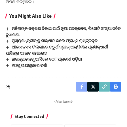
ଅର୍ପଣ କରିଥିଲେ।
You Might Also Like
ମହିଳାଙ୍କ ଦକ୍ଷତା ବିକାଶ ପାଇଁ ନୂଆ ପଦକ୍ଷେପ, ତିନୋଟି ସଂସ୍ଥା ସହିତ
ବୁଝାମଣା
ମୁଖ୍ୟମନ୍ତ୍ରୀଙ୍କୁ ସାକ୍ଷାତ କଲେ ଫ୍ରାନ୍ସ ରାଷ୍ଟ୍ରଦୂତ
ଆଇଏନଏସ ଚିଲିକାରେ ଚତୁର୍ଥ ବ୍ୟାଚ୍ ଅଗ୍ନିବୀର ପ୍ରଶିକ୍ଷାର୍ଥୀ
ପାସିଙ୍ଗ ଆଉଟ ସମାରୋହ
ହାଇଦ୍ରାବାଦରୁ ଆସିଲେ ୧୦୮ ପ୍ରବାସୀ ଓଡ଼ିଆ
୧୦ରୁ ଉପକୂଳରେ ବର୍ଷା
- Advertisement -
Stay Connected