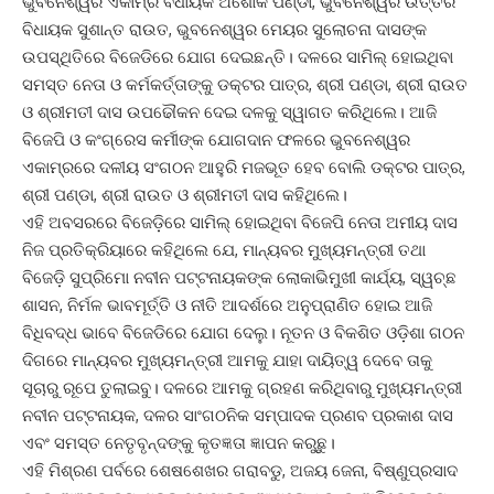
ଭୁବନେଶ୍ୱର ଏକାମ୍ର ବିଧାୟକ ଅଶୋକ ପଣ୍ଡା, ଭୁବନେଶ୍ୱର ଉତ୍ତର
ବିଧାୟକ ସୁଶାନ୍ତ ରାଉତ, ଭୁବନେଶ୍ୱର ମେୟର ସୁଲୋଚନା ଦାସଙ୍କ
ଉପସ୍ଥିତିରେ ବିଜେଡିରେ ଯୋଗ ଦେଇଛନ୍ତି। ଦଳରେ ସାମିଲ୍ ହୋଇଥିବା
ସମସ୍ତ ନେତା ଓ କର୍ମକର୍ତ୍ତାଙ୍କୁ ଡକ୍ଟର ପାତ୍ର, ଶ୍ରୀ ପଣ୍ଡା, ଶ୍ରୀ ରାଉତ
ଓ ଶ୍ରୀମତୀ ଦାସ ଉପଢୌକନ ଦେଇ ଦଳକୁ ସ୍ୱାଗତ କରିଥିଲେ। ଆଜି
ବିଜେପି ଓ କଂଗ୍ରେସ କର୍ମୀଙ୍କ ଯୋଗଦାନ ଫଳରେ ଭୁବନେଶ୍ୱର
ଏକାମ୍ରରେ ଦଳୀୟ ସଂଗଠନ ଆହୁରି ମଜଭୂତ ହେବ ବୋଲି ଡକ୍ଟର ପାତ୍ର,
ଶ୍ରୀ ପଣ୍ଡା, ଶ୍ରୀ ରାଉତ ଓ ଶ୍ରୀମତୀ ଦାସ କହିଥିଲେ।
ଏହି ଅବସରରେ ବିଜେଡ଼ିରେ ସାମିଲ୍ ହୋଇଥିବା ବିଜେପି ନେତା ଅମୀୟ ଦାସ
ନିଜ ପ୍ରତିକ୍ରିୟାରେ କହିଥିଲେ ଯେ, ମାନ୍ୟବର ମୁଖ୍ୟମନ୍ତ୍ରୀ ତଥା
ବିଜେଡ଼ି ସୁପ୍ରିମୋ ନବୀନ ପଟ୍ଟନାୟକଙ୍କ ଲୋକାଭିମୁଖୀ କାର୍ଯ୍ୟ, ସ୍ୱଚ୍ଛ
ଶାସନ, ନିର୍ମଳ ଭାବମୂର୍ତ୍ତି ଓ ନୀତି ଆଦର୍ଶରେ ଅନୁପ୍ରାଣିତ ହୋଇ ଆଜି
ବିଧିବଦ୍ଧ ଭାବେ ବିଜେଡିରେ ଯୋଗ ଦେଲୁ। ନୂତନ ଓ ବିକଶିତ ଓଡ଼ିଶା ଗଠନ
ଦିଗରେ ମାନ୍ୟବର ମୁଖ୍ୟମନ୍ତ୍ରୀ ଆମକୁ ଯାହା ଦାୟିତ୍ୱ ଦେବେ ତାକୁ
ସୂଚାରୁ ରୂପେ ତୁଲାଇବୁ। ଦଳରେ ଆମକୁ ଗ୍ରହଣ କରିଥିବାରୁ ମୁଖ୍ୟମନ୍ତ୍ରୀ
ନବୀନ ପଟ୍ଟନାୟକ, ଦଳର ସାଂଗଠନିକ ସମ୍ପାଦକ ପ୍ରଣବ ପ୍ରକାଶ ଦାସ
ଏବଂ ସମସ୍ତ ନେତୃବୃନ୍ଦଙ୍କୁ କୃତଜ୍ଞତା ଜ୍ଞାପନ କରୁଛୁ।
ଏହି ମିଶ୍ରଣ ପର୍ବରେ ଶେଷଶେଖର ଗରାବଡୁ, ଅଜୟ ଜେନା, ବିଷ୍ଣୁପ୍ରସାଦ