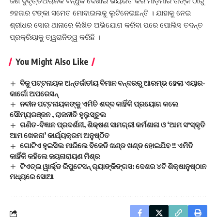
ଜଣ ଦୁର୍ବୃତ୍ତଅଚାନକ ବନ୍ଧୁକ ଦେଖାଇ ଭୟଭିତ କରି ମାଡ଼ମାରି ତାଙ୍କ ଠାରୁ
୭ହଜାର ଟଙ୍କା ସମେତ ମୋବାଇଲକୁ ଲୁଟିନେଇଛନ୍ତି । ଯାହାକୁ ନେଇ
ଶ୍ରୀଧର ସୋର ଥାନାରେ ଲିଖିତ ଅଭିଯୋଗ କରିବା ପରେ ପୋଲିସ ତଦନ୍ତ
ପ୍ରକ୍ରିୟାକୁ ତ୍ୱରାନିତ୍ୱ କରିଛି ।
You Might Also Like
ବିଜୁ ପଟ୍ଟନାୟକ ଅନ୍ତର୍ଜାତୀୟ ବିମାନ ବନ୍ଦରରୁ ଆରମ୍ଭ ହେଲା ଏୟାର-
କାର୍ଗୋ ଅପରେସନ୍‌
ନବୀନ ପଟ୍ଟନାୟକଙ୍କୁ ଏମିତି ଶଦ୍ଦ କାହିଁକି ପ୍ରୟୋଗ କଲେ
ସୌମ୍ୟରଞ୍ଜନ , ରାଜନୀତି ହୁଲୁସ୍ତୁଲ
ଗଣିତ-ବିଜ୍ଞାନ ପ୍ରଦର୍ଶନୀ, ଶିକ୍ଷଣ ସାମଗ୍ରୀ କର୍ମଶାଳା ଓ ‘ଆମ ସଂସ୍କୃତି
ଆମ ଖେଳନା’ କାର୍ଯ୍ୟକ୍ରମ ଅନୁଷ୍ଠିତ
ଗୋଟିଏ ହୁଇସିଲ ମାରିଲେ ବିଜେଡି ଖଣ୍ଡ ଖଣ୍ଡ ହୋଇଯିବ !! ଏମିତି
କାହିଁକି କହିଲେ ଜୟନାରାୟଣ ମିଶ୍ର
ଟିଏଚ୍‌ଇ ୱାର୍ଲ୍ଡ ରିପୁଟେସନ୍ ର‌୍ୟାଙ୍କିଙ୍ଗସ: ଦେଶର ୪ଟି ଶିକ୍ଷାନୁଷ୍ଠାନ
ମଧ୍ୟରେ ସୋଆ