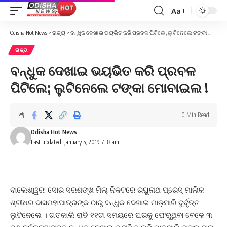
Aa
Font
Resizer
Odisha Hot News
>
ରାଜ୍ୟ
>
ବନ୍ଧୁକ ଦେଖାଇ ଭୟଭିତ କରି ପ୍ରବଳ ପିଟିଲେ; ଲୁଟିନେଲେ ଟଙ୍କା ମୋବାଇଲ !
ରାଜ୍ୟ
ବନ୍ଧୁକ ଦେଖାଇ ଭୟଭିତ କରି ପ୍ରବଳ
ପିଟିଲେ; ଲୁଟିନେଲେ ଟଙ୍କା ମୋବାଇଲ !
0 Min Read
Odisha Hot News
Last updated: January 5, 2019 7:33 am
ବାଲେଶ୍ୱର: ସୋର ସରଶଙ୍ଖ ମିଲ୍ ନିକଟରେ ରଘୁନାଥ ପ୍ରେସ୍ ମାଲିକ
ଶ୍ରୀଧର ଦାସମହାପାତ୍ରଙ୍କ ଠାରୁ ବନ୍ଧୁକ ଦେଖାଇ ମାଡ଼ମାରି ଦୁର୍ବୃତ୍ତ
ଲୁଟିନେଲେ । ଗତକାଲି ରାତି ୧୧ଟା ସମୟରେ ଘରକୁ ଫେରୁଥିବା ବେଳେ ୩