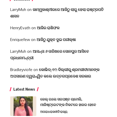
LarryMuh
on
ଜାମ୍ମୁକାଶ୍ମୀରରେ ଆଜିଠୁ ଲାଗୁ ହେଲା ରାଷ୍ଟ୍ରପତି
ଶାସନ
HenryEvath
on
ଆଜିର ରାଶିଫଳ
Enriquefew
on
ଆଜିଠୁ ଯୁକ୍ତ ଦୁଇ ପରୀକ୍ଷା
LarryMuh
on
ଆସନ୍ତା ୬ ତାରିଖରେ ସୋନପୁର ଆସିବେ
ପ୍ରଧାନମନ୍ତ୍ରୀ
Bradleyviofe
on
କୋଭିଡ୍-୧୯: ଦିଲ୍ଲୀରୁ ଶ୍ରମଜୀବୀମାନଙ୍କ
ଅପସାରଣ ତ୍ୱରାନ୍ୱିତ କଲେ ଉତ୍ତରପ୍ରଦେଶ ସରକାର
Latest News
ଜେଲ୍ ଗଲେ ସରପଞ୍ଚ ଚାମେଲି,
ମାଜିଷ୍ଟ୍ରେଟଙ୍କ ନିକଟରେ ହାଜର ହେବେ
ଅପରାଧ
ରାଜନୀତି
ରାଜ୍ୟ