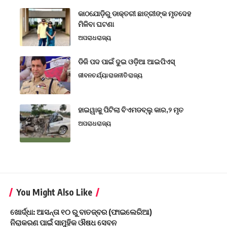
କାଠଯୋଡ଼ିରୁ ଡାକ୍ତରୀ ଛାତ୍ରୀଙ୍କ ମୃତଦେହ
ମିଳିବା ଘଟଣା
ଅପରାଧ
ରାଜ୍ୟ
ଡିଜି ପଦ ପାଇଁ ଦୁଇ ଓଡ଼ିଆ ଆଇପିଏସ୍
ଜୀବନଚର୍ଯ୍ୟା
ରାଜନୀତି
ରାଜ୍ୟ
ହାଇୱାକୁ ପିଟିଲା ବିଏମଡବ୍ଲୁ କାର,୨ ମୃତ
ଅପରାଧ
ରାଜ୍ୟ
You Might Also Like
ଖୋର୍ଦ୍ଧା: ଆସନ୍ତା ୧୦ ରୁ ବାତଜ୍ବର (ଫାଇଲେରିଆ)
ନିରାକରଣ ପାଇଁ ସାମୁହିକ ଔଷଧ ସେବନ