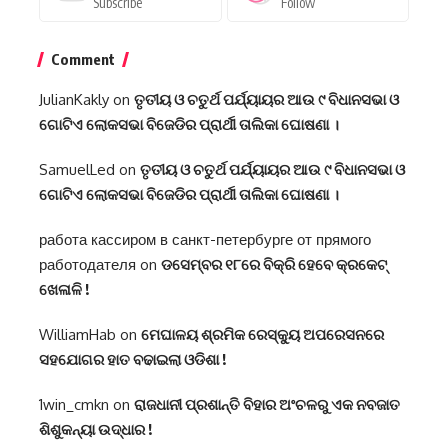
Subscribe
Follow
Comment
JulianKakly
on
ତୃତୀୟ ଓ ଚତୁର୍ଥ ପର୍ଯ୍ୟାୟର ଆଉ ୯ ବିଧାନସଭା ଓ
ଗୋଟିଏ ଲୋକସଭା ବିଜେଡିର ପ୍ରାର୍ଥୀ ତାଲିକା ଘୋଷଣା ।
SamuelLed
on
ତୃତୀୟ ଓ ଚତୁର୍ଥ ପର୍ଯ୍ୟାୟର ଆଉ ୯ ବିଧାନସଭା ଓ
ଗୋଟିଏ ଲୋକସଭା ବିଜେଡିର ପ୍ରାର୍ଥୀ ତାଲିକା ଘୋଷଣା ।
работа кассиром в санкт-петербурге от прямого
работодателя
on
ଡସେମ୍ବର ୧୮ରେ ବିକ୍ରି ହେବେ କ୍ରକେଟ୍
ଖେଳାଳି !
WilliamHab
on
ମେଘାଳୟ ଶ୍ରମିକ ରେସ୍କ୍ୟୁ ଅପରେସନରେ
ସହଯୋଗର ହାତ ବଢାଇଲା ଓଡିଶା !
1win_cmkn
on
ରାଜଧାନୀ ପ୍ରଶାନ୍ତି ବିହାର ଅଂଚଳରୁ ଏକ ନବଜାତ
ଶିଶୁକନ୍ୟା ଉଦ୍ଧାର !