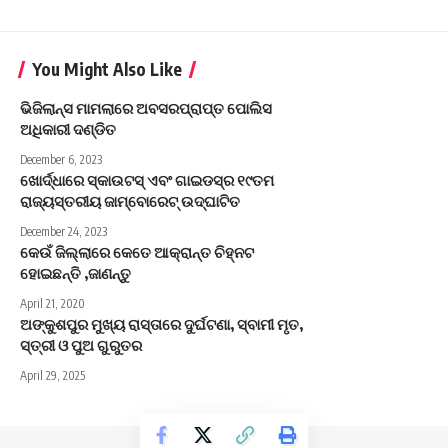
You Might Also Like
ଭିଜିଲାନ୍ସ ମାମଲାରେ ଅବସରପ୍ରାପ୍ତ ପୋଲିସ
ଅଧିକାରୀ ଦଣ୍ଡିତ
December 6, 2023
ଖୋର୍ଦ୍ଧାରେ ସ୍କାଉଟସ୍ ଏବଂ ଗାଇଡସ୍‌ର ୧୯ତମ
ରାଜ୍ୟସ୍ତରୀୟ ଜାମ୍ବୋରେଟ୍ ଉଦ୍‌ଘାଟିତ
December 24, 2023
କେଉଁ ଜିଲ୍ଲାରେ କେତେ ଆକ୍ରାନ୍ତ ଚିହ୍ନଟ
ହୋଇଛନ୍ତି ,ଜାଣନ୍ତୁ
April 21, 2020
ଅଙ୍କୁଶପୁର ମୁଖ୍ୟ ରାସ୍ତାରେ ଦୁର୍ଘଟଣା, ସ୍ବାମୀ ମୃତ,
ସ୍ତ୍ରୀ ଓ ପୁଅ ଗୁରୁତର
April 29, 2025