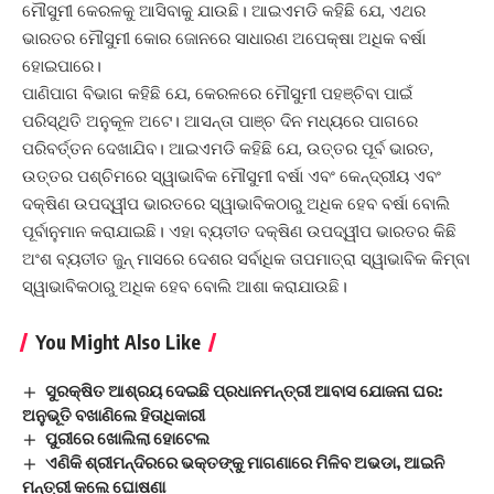
ମୌସୁମୀ କେରଳକୁ ଆସିବାକୁ ଯାଉଛି। ଆଇଏମଡି କହିଛି ଯେ, ଏଥର
ଭାରତର ମୌସୁମୀ କୋର ଜୋନରେ ସାଧାରଣ ଅପେକ୍ଷା ଅଧିକ ବର୍ଷା
ହୋଇପାରେ।
ପାଣିପାଗ ବିଭାଗ କହିଛି ଯେ, କେରଳରେ ମୌସୁମୀ ପହଞ୍ଚିବା ପାଇଁ
ପରିସ୍ଥିତି ଅନୁକୂଳ ଅଟେ। ଆସନ୍ତା ପାଞ୍ଚ ଦିନ ମଧ୍ୟରେ ପାଗରେ
ପରିବର୍ତ୍ତନ ଦେଖାଯିବ। ଆଇଏମଡି କହିଛି ଯେ, ଉତ୍ତର ପୂର୍ବ ଭାରତ,
ଉତ୍ତର ପଶ୍ଚିମରେ ସ୍ୱାଭାବିକ ମୌସୁମୀ ବର୍ଷା ଏବଂ କେନ୍ଦ୍ରୀୟ ଏବଂ
ଦକ୍ଷିଣ ଉପଦ୍ୱୀପ ଭାରତରେ ସ୍ୱାଭାବିକଠାରୁ ଅଧିକ ହେବ ବର୍ଷା ବୋଲି
ପୂର୍ବାନୁମାନ କରାଯାଇଛି। ଏହା ବ୍ୟତୀତ ଦକ୍ଷିଣ ଉପଦ୍ୱୀପ ଭାରତର କିଛି
ଅଂଶ ବ୍ୟତୀତ ଜୁନ୍ ମାସରେ ଦେଶର ସର୍ବାଧିକ ତାପମାତ୍ରା ସ୍ୱାଭାବିକ କିମ୍ବା
ସ୍ୱାଭାବିକଠାରୁ ଅଧିକ ହେବ ବୋଲି ଆଶା କରାଯାଉଛି।
You Might Also Like
ସୁରକ୍ଷିତ ଆଶ୍ରୟ ଦେଇଛି ପ୍ରଧାନମନ୍ତ୍ରୀ ଆବାସ ଯୋଜନା ଘର:
ଅନୁଭୂତି ବଖାଣିଲେ ହିତାଧିକାରୀ
ପୁରୀରେ ଖୋଲିଲା ‌ହୋଟେଲ
ଏଣିକି ଶ୍ରୀମନ୍ଦିରରେ ଭକ୍ତଙ୍କୁ ମାଗଣାରେ ମିଳିବ ଅଭଡା, ଆଇନି
ମନ୍ତ୍ରୀ କଲେ ଘୋଷଣା