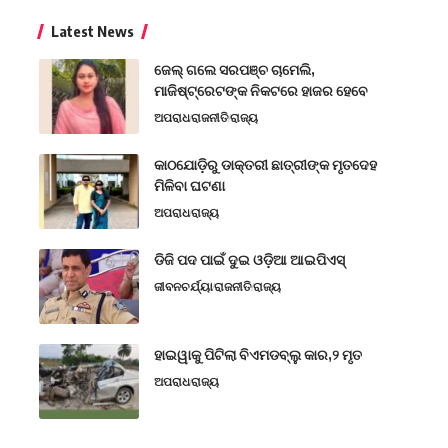
Latest News
ଜେଲ୍ ଗଲେ ସରପଞ୍ଚ ଚାମେଲି,
ମାଜିଷ୍ଟ୍ରେଟଙ୍କ ନିକଟରେ ହାଜର ହେବେ
ଅପରାଧ
ରାଜନୀତି
ରାଜ୍ୟ
କାଠଯୋଡ଼ିରୁ ଡାକ୍ତରୀ ଛାତ୍ରୀଙ୍କ ମୃତଦେହ
ମିଳିବା ଘଟଣା
ଅପରାଧ
ରାଜ୍ୟ
ଡିଜି ପଦ ପାଇଁ ଦୁଇ ଓଡ଼ିଆ ଆଇପିଏସ୍
ଜୀବନଚର୍ଯ୍ୟା
ରାଜନୀତି
ରାଜ୍ୟ
ହାଇୱାକୁ ପିଟିଲା ବିଏମଡବ୍ଲୁ କାର,୨ ମୃତ
ଅପରାଧ
ରାଜ୍ୟ