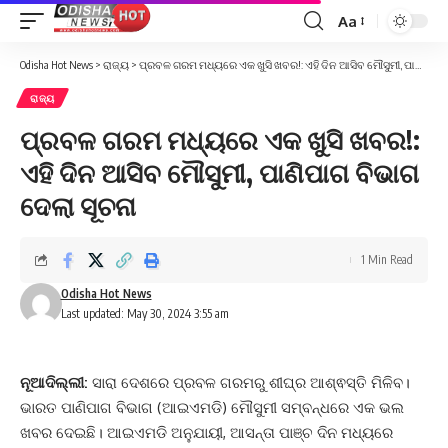
Aa
Font
Resizer
Odisha Hot News
>
ରାଜ୍ୟ
>
ପ୍ରବଳ ଗରମ ମଧ୍ୟରେ ଏକ ଖୁସି ଖବର!: ଏହି ଦିନ ଆସିବ ମୌସୁମୀ, ପାଣିପାଗ ବିଭାଗ ଦେଲା ସୂଚନା
ରାଜ୍ୟ
ପ୍ରବଳ ଗରମ ମଧ୍ୟରେ ଏକ ଖୁସି ଖବର!:
ଏହି ଦିନ ଆସିବ ମୌସୁମୀ, ପାଣିପାଗ ବିଭାଗ
ଦେଲା ସୂଚନା
1 Min Read
Odisha Hot News
Last updated: May 30, 2024 3:55 am
ନୂଆଦିଲ୍ଲୀ:
ସାରା ଦେଶରେ ପ୍ରବଳ ଗରମରୁ ଶୀଘ୍ର ଆଶ୍ଵସ୍ତି ମିଳିବ।
ଭାରତ ପାଣିପାଗ ବିଭାଗ (ଆଇଏମଡି) ମୌସୁମୀ ସମ୍ବନ୍ଧରେ ଏକ ଭଲ
ଖବର ଦେଇଛି। ଆଇଏମଡି ଅନୁଯାୟୀ, ଆସନ୍ତା ପାଞ୍ଚ ଦିନ ମଧ୍ୟରେ