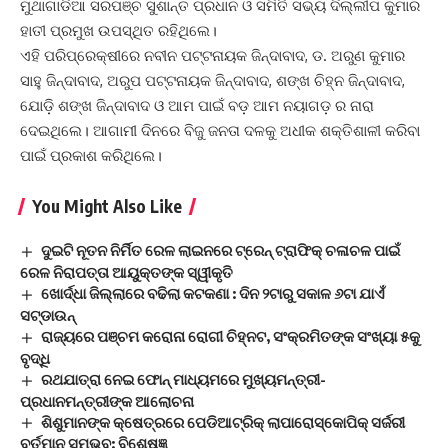
ମୁଥାଗାଡିଆ ସରପଞ୍ଚ ସୁଶାନ୍ତ ପ୍ରଧାନ ଓ ସମିତି ସଭ୍ୟ ଦିଲ୍ଲୀପ କୁମାର
ହାତୀ ପ୍ରମୁଖ ଉପସ୍ଥିତ ରହିଥିଲେ।
ଏହି ପରିପ୍ରେକ୍ଷୀରେ ନବୀନ ପଟ୍ଟନାୟକ ଜିନ୍ଦାବାଦ, ଡ. ଅରୁଣ କୁମାର
ସାହୁ ଜିନ୍ଦାବାଦ, ଅରୁପ ପଟ୍ଟନାୟକ ଜିନ୍ଦାବାଦ, ଶଙ୍ଖ ଚିହ୍ନ ଜିନ୍ଦାବାଦ,
ଯୋଡ଼ି ଶଙ୍ଖ ଜିନ୍ଦାବାଦ ଓ ଆମ ପାଇଁ ବଡ଼ ଆମ ନୟାଗଡ଼ ର ନାରା
ଦେଇଥିଲେ। ଆଗାମୀ ଦିନରେ ବିଜୁ ଜନତା ଦଳକୁ ଅଧୀକ ଶକ୍ତିଶାଳୀ କରିବା
ପାଇଁ ପ୍ରକାଶ କରିଥିଲେ।
You Might Also Like
ଦୁଇଟି ନୂତନ ନିର୍ମିତ ରେଳ ଲାଇନରେ ଟ୍ରେନ୍ ଟ୍ରାଫିକ୍ ଚଳାଚଳ ପାଇଁ
ରେଳ ନିରାପତ୍ତା ଆୟୁକ୍ତଙ୍କ ସ୍ୱୀକୃତି
ଖୋର୍ଦ୍ଧା ଜିଲ୍ଲାରେ ବଢିଲା କଟକଣା : ଦିନ ୨ଟାରୁ ସକାଳ ୬ଟା ଯାଏଁ
ସଟ୍‌ଡାଉନ୍
ରାଜ୍ୟରେ ପଞ୍ଚମ କରୋନା ରୋଗୀ ଚିହ୍ନଟ, ସଂକ୍ରମିତଙ୍କ ସଂଖ୍ୟା ୫କୁ
ବୃଦ୍ଧି
ରଥଯାତ୍ରା ନେଇ ଫୋନ୍‌ ମାଧ୍ୟମରେ ମୁଖ୍ୟମନ୍ତ୍ରୀ-
ପ୍ରଧାନମନ୍ତ୍ରୀଙ୍କ ଆଲୋଚନା
ଶିଶୁମାନଙ୍କ କ୍ଷେତ୍ରରେ ପେଡିଆଟ୍ରିକ୍ ଲାପାରୋସ୍କୋପିକ୍ ସର୍ଜରୀ
ବର୍ତମାନ ସମ୍ଭବ: ବିଶେଷଜ୍ଞ