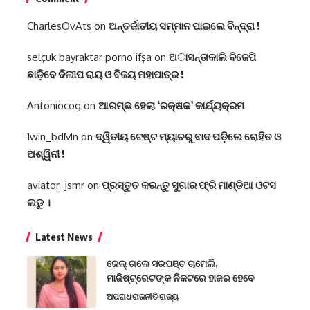
CharlesOvAts
on
ଅନ୍ତର୍ଜାତୀୟ ସମ୍ମାନ ପାଇଲେ ବିନ୍ଦ୍ରା !
selçuk bayraktar porno ifşa
on
ଅାସନ୍ତାକାଲି ବିଜେପି
ଛାଡ଼ିବେ ଦିଲୀପ ରାୟ ଓ ବିଜୟ ମହାପାତ୍ର !
Antoniocog
on
ଆରମ୍ଭ ହେଲା ‘ରକ୍ଷକ’ କାର୍ଯ୍ୟକ୍ରମ
1win_bdMn
on
ଦ୍ୱିତୀୟ ଟେଷ୍ଟ ମ୍ୟାଚରୁ ବାଦ ପଡ଼ିଲେ ରୋହିତ ଓ
ଅଶ୍ୱିନୀ !
aviator_jsmr
on
ପ୍ରସ୍ତୁତ କରନ୍ତୁ ସୁଗାର ଫ୍ରି ମାଣ୍ଡିଆ ଓଟସ
ଲଡୁ ।
Latest News
ଜେଲ୍ ଗଲେ ସରପଞ୍ଚ ଚାମେଲି,
ମାଜିଷ୍ଟ୍ରେଟଙ୍କ ନିକଟରେ ହାଜର ହେବେ
ଅପରାଧ
ରାଜନୀତି
ରାଜ୍ୟ