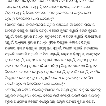
ଜେନା, ପ୍ରମୋଦ କୁମାର ଜେନା, ଦେବାଶିଷ ମହାପାତ୍ର, ସ୍ୱାଧୀନ ଜେନା,
ସୋନୁ ଜେନା, ସନାତନ ସ୍ୱାଇଁ, ହରମୋହନ ପ୍ରଧାନ, ତୋଫାନ ଜେନା,
ବିକ୍ରମ ସ୍ୱାଇଁ, ବିକାଶ ଦଳେଇ, ରାମଚନ୍ଦ୍ର ଜେନା ଓ ଚନ୍ଦନ ଜେନା
ପ୍ରମୁଖ ବିଜେଡିରେ ଯୋଗ ଦେଇଛନ୍ତି।
ସେହିପରି ଭାବେ କାଳିକାପ୍ରସାଦ ଗ୍ରାମ ପଞ୍ଚାୟତ ଆଡ଼ଚେର ଗ୍ରାମର
ଆଦିତ୍ୟ ବିଶ୍ୱାଳ, କାର୍ତିକ ପରିଡ଼ା, ସଞ୍ଜୟ କୁମାର ସ୍ୱାଇଁ, ବିଜୟ କୁମାର
ସ୍ୱାଇଁ, ବିଜୟ କୁମାର ମହାନ୍ତି, ମିଟୁ ବେହେରା, ସନାତନ ସ୍ୱାଇଁ, ଲକ୍ଷ୍ମୀଧର
ସ୍ୱାଇଁ, ସନ୍ତୋଷ କୁମାର ମହାନ୍ତି, ସୁବଳ ବିଶ୍ୱାଳ, ବିକାଶ ଲେଙ୍କା,
ପ୍ରଦୀପ କୁମାର ବିଶ୍ୱାଳ, ଜୟକୃଷ୍ଣ ସ୍ୱାଇଁ, ବିରଞ୍ଚି ସ୍ୱାଇଁ, ଗଙ୍ଗାଧର
ମହାନ୍ତି, ବନମାଳି ମହାନ୍ତି, ଛାଟିଆ ମହାନ୍ତି, ନାରାୟଣ ବିଶ୍ୱାଳ, ପ୍ରଫୁଲ୍ଲ
କୁମାର ମହାନ୍ତି, ଲକ୍ଷ୍ମୀଧର ସ୍ୱାଇଁ, ଶ୍ରୀଧର ମହାନ୍ତି, ଅକ୍ଷୟ କୁମାର
ମହାପାତ୍ର, ବିଜୟ କୁମାର ପରିଡ଼ା, ଆଦିତ୍ୟ ବିଶ୍ୱାଳ, ଏକାଦଶୀ ବିଶ୍ୱାଳ,
ନିରଞ୍ଜନ ଲେଙ୍କା, ପ୍ରଫୁଲ୍ଲ କୁମାର ମହାନ୍ତି, କୁଳମରି ମହାନ୍ତି, ସଦାଶିବ
ବିଶ୍ୱାଳ, ପ୍ରଦୀପ୍ତ କୁମାର ସ୍ୱାଇଁ, ରମେଶ ଚନ୍ଦ୍ର ଭଟ୍ଟ ଓ କାଳିଆ
ମହାନ୍ତି ପ୍ରମୁଖ ବିଜେଡିରେ ଯୋଗ ଦେଇଛନ୍ତି।
ଏହି ମିଶ୍ରଣ ପର୍ବରେ ନୟାଗଡ଼ ବିଧାୟକ ଡ. ଅରୁଣ କୁମାର ସାହୁ ସମସ୍ତଙ୍କୁ
ସ୍ୱାଗତ କରିଥିଲେ। ବରିଷ୍ଠ ବିଜେଡି ନାରୀ ନେତ୍ରୀ ଇରାନୀ ରାୟ, ନୟାଗଡ଼
ବ୍ଲକ ଅଧ୍ୟକ୍ଷ କିଶୋର ଚନ୍ଦ୍ର ସାହୁ, ଜିଲ୍ଲା ପରିଷଦ ସୁବାଷ କଅଁର,