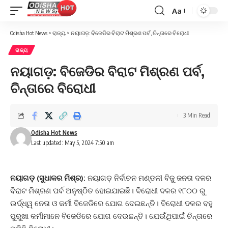
Aa
Font
Resizer
Odisha Hot News
>
ରାଜ୍ୟ
>
ନୟାଗଡ଼: ବିଜେଡିର ବିରାଟ ମିଶ୍ରଣ ପର୍ବ, ଚିନ୍ତାରେ ବିରୋଧୀ
ରାଜ୍ୟ
ନୟାଗଡ଼: ବିଜେଡିର ବିରାଟ ମିଶ୍ରଣ ପର୍ବ,
ଚିନ୍ତାରେ ବିରୋଧୀ
3 Min Read
Odisha Hot News
Last updated: May 5, 2024 7:50 am
ନୟାଗଡ଼ (ସୁଧାକର ମିଶ୍ର):
ନୟାଗଡ଼ ନିର୍ବାଚନ ମଣ୍ଡଳୀ ବିଜୁ ଜନତା ଦଳର
ବିରାଟ ମିଶ୍ରଣ ପର୍ବ ଅନୁଷ୍ଠିତ ହୋଇଯାଇଛି। ବିରୋଧୀ ଦଳର ୧୮୦୦ ରୁ
ଉର୍ଦ୍ଧ୍ୱ ନେତା ଓ କର୍ମୀ ବିଜେଡିରେ ଯୋଗ ଦେଇଛନ୍ତି। ବିରୋଧୀ ଦଳର ବହୁ
ପୁରୁଖା କର୍ମୀମାନେ ବିଜେଡିରେ ଯୋଗ ଦେଉଛନ୍ତି। ଯେଉଁଥିପାଇଁ ଚିନ୍ତାରେ