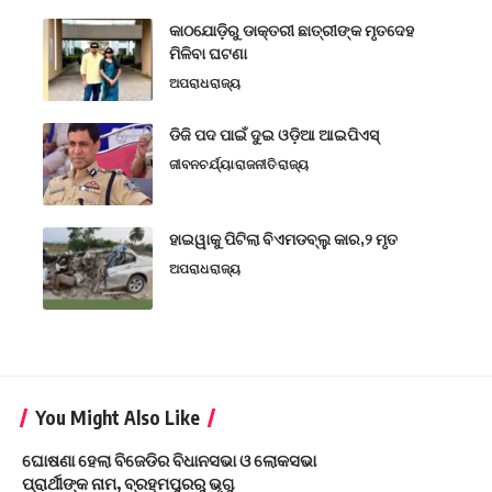
କାଠଯୋଡ଼ିରୁ ଡାକ୍ତରୀ ଛାତ୍ରୀଙ୍କ ମୃତଦେହ
ମିଳିବା ଘଟଣା
ଅପରାଧ
ରାଜ୍ୟ
ଡିଜି ପଦ ପାଇଁ ଦୁଇ ଓଡ଼ିଆ ଆଇପିଏସ୍
ଜୀବନଚର୍ଯ୍ୟା
ରାଜନୀତି
ରାଜ୍ୟ
ହାଇୱାକୁ ପିଟିଲା ବିଏମଡବ୍ଲୁ କାର,୨ ମୃତ
ଅପରାଧ
ରାଜ୍ୟ
You Might Also Like
ଘୋଷଣା ହେଲା ବିଜେଡିର ବିଧାନସଭା ଓ ଲୋକସଭା
ପ୍ରାର୍ଥୀଙ୍କ ନାମ, ବ୍ରହ୍ମପୁରରୁ ଭୃଗୁ