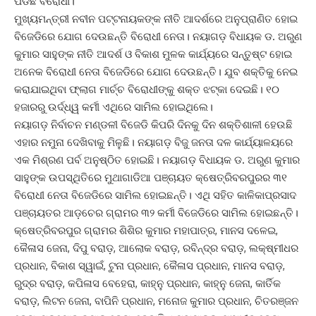
ପଡିଛି ବିରୋଧୀ।
ମୁଖ୍ୟମନ୍ତ୍ରୀ ନବୀନ ପଟ୍ଟନାୟକଙ୍କ ନୀତି ଆଦର୍ଶରେ ଅନୁପ୍ରାଣିତ ହୋଇ
ବିଜେଡିରେ ଯୋଗ ଦେଉଛନ୍ତି ବିରୋଧୀ ନେତା। ନୟାଗଡ଼ ବିଧାୟକ ଡ. ଅରୁଣ
କୁମାର ସାହୁଙ୍କ ନୀତି ଆଦର୍ଶ ଓ ବିକାଶ ମୁଳକ କାର୍ଯ୍ୟରେ ସନ୍ତୁଷ୍ଟ ହୋଇ
ଅନେକ ବିରୋଧୀ ନେତା ବିଜେଡିରେ ଯୋଗ ଦେଉଛନ୍ତି। ଯୁବ ଶକ୍ତିକୁ ନେଇ
କରାଯାଇଥିବା ଫ୍ଲାଗ ମାର୍ଚ୍ଚ ବିରୋଧୀଙ୍କୁ ଶକ୍ତ ଝଟ୍‌କା ଦେଇଛି। ୧୦
ହଜାରରୁ ଉର୍ଦ୍ଧ୍ୱ କର୍ମୀ ଏଥିରେ ସାମିଲ ହୋଇଥିଲେ।
ନୟାଗଡ଼ ନିର୍ବାଚନ ମଣ୍ଡଳୀ ବିଜେଡି କିପରି ଦିନକୁ ଦିନ ଶକ୍ତିଶାଳୀ ହେଉଛି
ଏହାର ନମୁନା ଦେଖିବାକୁ ମିଳୁଛି। ନୟାଗଡ଼ ବିଜୁ ଜନତା ଦଳ କାର୍ଯ୍ୟାଳୟରେ
ଏକ ମିଶ୍ରଣ ପର୍ବ ଅନୁଷ୍ଠିତ ହୋଇଛି। ନୟାଗଡ଼ ବିଧାୟକ ଡ. ଅରୁଣ କୁମାର
ସାହୁଙ୍କ ଉପସ୍ଥିତିରେ ମୁଥାଗାଡିଆ ପଞ୍ଚାୟତ କ୍ଷେତ୍ରିବରପୁରର ୩୧
ବିରୋଧୀ ନେତା ବିଜେଡିରେ ସାମିଲ ହୋଇଛନ୍ତି। ଏଥି ସହିତ କାଳିକାପ୍ରସାଦ
ପଞ୍ଚାୟତର ଆଡ଼ଚେର ଗ୍ରାମର ୩୨ କର୍ମୀ ବିଜେଡିରେ ସାମିଲ ହୋଇଛନ୍ତି।
କ୍ଷେତ୍ରିବରପୁର ଗ୍ରାମର ଶିଶିର କୁମାର ମହାପାତ୍ର, ମାନସ ଦଳେଇ,
କୈଳାସ ଜେନା, ଦିପୁ ବରାଡ଼, ଆଲୋକ ବରାଡ଼, ରବିନ୍ଦ୍ର ବରାଡ଼, ଲକ୍ଷ୍ମୀଧର
ପ୍ରଧାନ, ବିକାଶ ସ୍ୱାଇଁ, ଟୁନା ପ୍ରଧାନ, କୈଳାସ ପ୍ରଧାନ, ମାନସ ବରାଡ଼,
ରୁଦ୍ର ବରାଡ଼, କପିଳାସ ବେହେରା, କାହ୍ନୁ ପ୍ରଧାନ, କାହ୍ନୁ ଜେନା, କାର୍ତିକ
ବରାଡ଼, ଲିଟନ ଜେନା, ବାପିନି ପ୍ରଧାନ, ମନୋଜ କୁମାର ପ୍ରଧାନ, ଚିତରଞ୍ଜନ