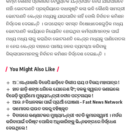
କିମ୍ବା କୌଣସି ପ୍ରକାରର ବୈଦ୍ୟୁତିକ ଯନ୍ତ୍ରପାତି ନେଇ ଯାଇପାରିବେ
ନାହିାଁ ଭୋଟଗଣତି ପ୍ରକ୍ରିୟାରେ ବାଧାସୃଷ୍ଟି କଲା ଭଳି କୌଣସି ସାମଗ୍ରୀ
ଭୋଟଗଣତି କେନ୍ଦ୍ର ମଧ୍ୟକୁ ଯାଇପାରିବ ନାହିଁ ବୋଲି ନିର୍ବାଚନ କମିଶନ
ନିର୍ଦ୍ଦେଶ ଦେଇଛନ୍ତି । ଉପରୋକ୍ତ ସମସ୍ତ ନିଷୋଧାଦେଶଗୁଡ଼ିକ ମଧ୍ୟ
ଭୋଟଗଣତି କାର୍ଯ୍ୟରେ ନିୟୋଜିତ ହୋଇଥିବା କର୍ମଚାରୀମାନଙ୍କ ପାଇଁ
ମଧ୍ୟ ମଧ୍ୟ ଲାଗୁ କରାଯିବା ଭୋଟଗଣତି କେନ୍ଦ୍ର ମଧ୍ୟକୁ ପାଣିବୋତଲ
ନ ନେଇ କେନ୍ଦ୍ର ବାହାରେ ପାନୀୟ ଜଳର ବ୍ୟବସ୍ଥା କରିବାକୁ
ଜିଲ୍ଲାପାଳମାନଙ୍କୁ ନିର୍ବାଚନ କମିଶନ ନିର୍ଦ୍ଦେଶ ଦେଇଛନ୍ତି ।
You Might Also Like
ଅାସନ୍ତାକାଲି ବିଜେପି ଛାଡ଼ିବେ ଦିଲୀପ ରାୟ ଓ ବିଜୟ ମହାପାତ୍ର !
ହାତ ଛାଡ଼ି ଶଙ୍ଖ ଧରିଲେ ଯୋଗେଶ ସିଂ; ଦଳକୁ ସ୍ୱାଗତ ଜଣାଇଲେ
ବିଜେଡ଼ି ସୁପ୍ରିମୋ ମୁଖ୍ୟମନ୍ତ୍ରୀ ନବୀନ ପଟ୍ଟନାୟକ !
ଆଉ ୬ ବିଧାନସଭା ପାଇଁ ପ୍ରାର୍ଥୀ ଘୋଷଣା – Fast News Network
ଦାମୋଦର ରାଉତ ଦଳରୁ ବହିଷ୍କୃତ
ବିବାଦରେ କଣ୍ଣାଟକର ମୁଖ୍ୟମନ୍ତ୍ରୀ ଏଚଡି କୁମାରସ୍ୱାମୀ । ମର୍ଡର
କରିବାପାଇଁ ବରିଷ୍ଟ ପୋଲିସ ଅଧିକାରିଙ୍କୁ ଭିନ୍ନଢଙ୍ଗରେ ନିର୍ଦ୍ଧେଶ
ଦେଉଥିଲେ !