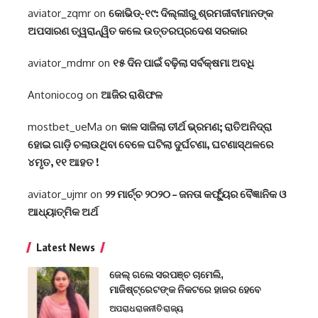
aviator_zqmr
on
କୋଭିଡ୍-୧୯: ଦିଲ୍ଲୀରୁ ଶ୍ରମଜୀବୀମାନଙ୍କ
ଅପସାରଣ ତ୍ୱରାନ୍ୱିତ କଲେ ଉତ୍ତରପ୍ରଦେଶ ସରକାର
aviator_mdmr
on
୧୫ ଦିନ ପାଇଁ ବଢ଼ିଲା ସର୍ବକ୍ଷମା ଅବଧି
Antoniocog
on
ଆଜିର ରାଶିଫଳ
mostbet_ueMa
on
କାଳ ସାଜିଲା ତୀର୍ଥ ଭ୍ରମଣ; ରାତିଅନିଦ୍ରା
ହୋଇ ଗାଡ଼ି ଚଲାଉଥିବା ବେଳେ ଘଟିଲା ଦୁର୍ଘଟଣା, ଘଟଣାସ୍ଥଳରେ
୪ମୃତ, ୧୧ ଆହତ !
aviator_ujmr
on
୨୨ ମାର୍ଚ୍ଚ ୨୦୨୦ – ଜନତା କର୍ଫ୍ୟୁର ବୈଜ୍ଞାନିକ ଓ
ଆଧ୍ୟାତ୍ମିକ ଅର୍ଥ
Latest News
ଜେଲ୍ ଗଲେ ସରପଞ୍ଚ ଚାମେଲି,
ମାଜିଷ୍ଟ୍ରେଟଙ୍କ ନିକଟରେ ହାଜର ହେବେ
ଅପରାଧ
ରାଜନୀତି
ରାଜ୍ୟ