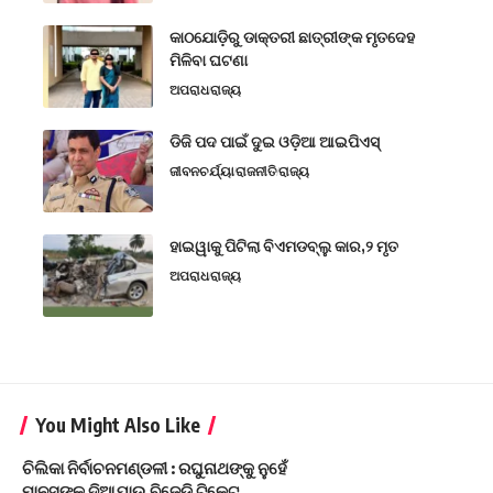
କାଠଯୋଡ଼ିରୁ ଡାକ୍ତରୀ ଛାତ୍ରୀଙ୍କ ମୃତଦେହ
ମିଳିବା ଘଟଣା
ଅପରାଧ
ରାଜ୍ୟ
ଡିଜି ପଦ ପାଇଁ ଦୁଇ ଓଡ଼ିଆ ଆଇପିଏସ୍
ଜୀବନଚର୍ଯ୍ୟା
ରାଜନୀତି
ରାଜ୍ୟ
ହାଇୱାକୁ ପିଟିଲା ବିଏମଡବ୍ଲୁ କାର,୨ ମୃତ
ଅପରାଧ
ରାଜ୍ୟ
You Might Also Like
ଚିଲିକା ନିର୍ବାଚନମଣ୍ଡଳୀ : ରଘୁନାଥଙ୍କୁ ନୁହେଁ
ମାନସଙ୍କୁ ଦିଆଯାଉ ବିଜେଡି ଟିକେଟ