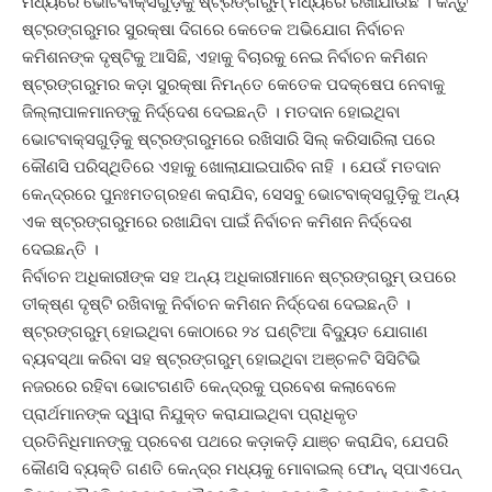
ମଧ୍ୟରେ ଭୋଟବାକ୍ସଗୁଡ଼ିକୁ ଷ୍ଟ୍ରଙ୍ଗରୁମ୍ ମଧ୍ୟରେ ରଖାଯାଉଛି । କିନ୍ତୁ
ଷ୍ଟ୍ରଙ୍ଗରୁମର ସୁରକ୍ଷା ଦିଗରେ କେତେକ ଅଭିଯୋଗ ନିର୍ବାଚନ
କମିଶନଙ୍କ ଦୃଷ୍ଟିକୁ ଆସିଛି, ଏହାକୁ ବିଚାରକୁ ନେଇ ନିର୍ବାଚନ କମିଶନ
ଷ୍ଟ୍ରଙ୍ଗରୁମର କଡ଼ା ସୁରକ୍ଷା ନିମନ୍ତେ କେତେକ ପଦକ୍ଷେପ ନେବାକୁ
ଜିଲ୍ଲାପାଳମାନଙ୍କୁ ନିର୍ଦ୍ଦେଶ ଦେଇଛନ୍ତି । ମତଦାନ ହୋଇଥିବା
ଭୋଟବାକ୍ସଗୁଡ଼ିକୁ ଷ୍ଟ୍ରଙ୍ଗରୁମରେ ରଖିସାରି ସିଲ୍ କରିସାରିଲା ପରେ
କୌଣସି ପରିସ୍ଥିତିରେ ଏହାକୁ ଖୋଲାଯାଇପାରିବ ନାହି । ଯେଉଁ ମତଦାନ
କେନ୍ଦ୍ରରେ ପୁନଃମତଗ୍ରହଣ କରାଯିବ, ସେସବୁ ଭୋଟବାକ୍ସଗୁଡ଼ିକୁ ଅନ୍ୟ
ଏକ ଷ୍ଟ୍ରଙ୍ଗରୁମରେ ରଖାଯିବା ପାଇଁ ନିର୍ବାଚନ କମିଶନ ନିର୍ଦ୍ଦେଶ
ଦେଇଛନ୍ତି ।
ନିର୍ବାଚନ ଅଧିକାରୀଙ୍କ ସହ ଅନ୍ୟ ଅଧିକାରୀମାନେ ଷ୍ଟ୍ରଙ୍ଗରୁମ୍ ଉପରେ
ତୀକ୍ଷ୍ଣ ଦୃଷ୍ଟି ରଖିବାକୁ ନିର୍ବାଚନ କମିଶନ ନିର୍ଦ୍ଦେଶ ଦେଇଛନ୍ତି ।
ଷ୍ଟ୍ରଙ୍ଗରୁମ୍ ହୋଇଥିବା କୋଠାରେ ୨୪ ଘଣ୍ଟିଆ ବିଦ୍ୟୁତ ଯୋଗାଣ
ବ୍ୟବସ୍ଥା କରିବା ସହ ଷ୍ଟ୍ରଙ୍ଗରୁମ୍ ହୋଇଥିବା ଅଞ୍ଚଳଟି ସିସିଟିଭି
ନଜରରେ ରହିବା ଭୋଟଗଣତି କେନ୍ଦ୍ରକୁ ପ୍ରବେଶ କଲାବେଳେ
ପ୍ରାର୍ଥମାନଙ୍କ ଦ୍ୱାରା ନିଯୁକ୍ତ କରାଯାଇଥିବା ପ୍ରାଧିକୃତ
ପ୍ରତିନିଧିମାନଙ୍କୁ ପ୍ରବେଶ ପଥରେ କଡ଼ାକଡ଼ି ଯାଞ୍ଚ କରାଯିବ, ଯେପରି
କୌଣସି ବ୍ୟକ୍ତି ଗଣତି କେନ୍ଦ୍ର ମଧ୍ୟକୁ ମୋବାଇଲ୍ ଫୋନ୍, ସ୍ପାଏପେନ୍