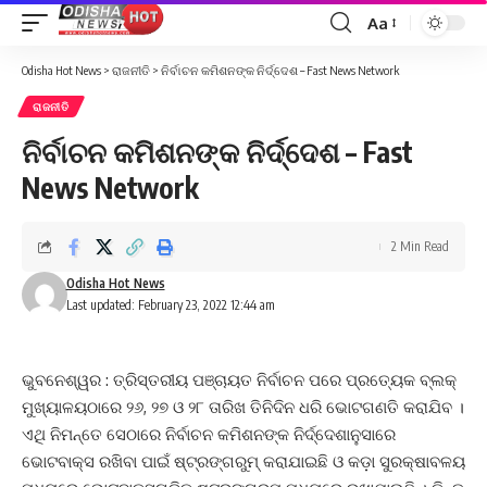
Aa
Font
Resizer
Odisha Hot News
>
ରାଜନୀତି
>
ନିର୍ବାଚନ କମିଶନଙ୍କ ନିର୍ଦ୍ଦେଶ – Fast News Network
ରାଜନୀତି
ନିର୍ବାଚନ କମିଶନଙ୍କ ନିର୍ଦ୍ଦେଶ – Fast
News Network
2 Min Read
Odisha Hot News
Last updated: February 23, 2022 12:44 am
ଭୁବନେଶ୍ୱର : ତ୍ରିସ୍ତରୀୟ ପଞ୍ଚାୟତ ନିର୍ବାଚନ ପରେ ପ୍ରତ୍ୟେକ ବ୍ଲକ୍
ମୁଖ୍ୟାଳୟଠାରେ ୨୬, ୨୭ ଓ ୨୮ ତାରିଖ ତିନିଦିନ ଧରି ଭୋଟଗଣତି କରାଯିବ ।
ଏଥି ନିମନ୍ତେ ସେଠାରେ ନିର୍ବାଚନ କମିଶନଙ୍କ ନିର୍ଦ୍ଦେଶାନୁସାରେ
ଭୋଟବାକ୍ସ ରଖିବା ପାଇଁ ଷ୍ଟ୍ରଙ୍ଗରୁମ୍ କରାଯାଇଛି ଓ କଡ଼ା ସୁରକ୍ଷାବଳୟ