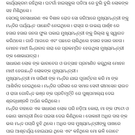
କାର୍ଯ୍ୟକ୍ରମ ରହିଥିଲା। ଘଟଗାଁ ହାଇସ୍କୁଲ ପଡିଆ ରେ ବୁଲି ବୁଲି ଲୋକଙ୍କ
ସହ ମିଶିଥିଲେ।
ସେଠାରୁ ଜନସାଧାରଣ ଏକ ବିଶାଳ ରୋଡ ସୋ ଜରିଆରେ ମୁଖ୍ୟମନ୍ତ୍ରୀ ଙ୍କୁ
ମନ୍ଦିର ପର୍ଯ୍ୟନ୍ତ ପାଛୋଟି ନେଇଥିଲେ। ରାସ୍ତା ର ଉଭୟ ପାର୍ଶ୍ଵ ରେ
ହଜାର ହଜାର ଜନତା ଫୁଲ ପକାଇ ମୁଖ୍ୟମନ୍ତ୍ରୀ ଙ୍କୁ ଜିଲ୍ଲା କୁ ସ୍ୱାଗତ
କରିଥଲେ। ଗାଡି ଆଗରେ ଏବଂ ପଛରେ ଚାଲିଥିଲେ ହଜାର ହଜାର ଜନତା।
ମୋହନ ମାଝୀ ଜିନ୍ଦାବାଦ ନାରା ରେ ପ୍ରକମ୍ପିତ ହେଉଥିଲା ମୁଖ୍ୟମନ୍ତ୍ରୀ
ଙ୍କ ଶୋଭାଯାତ୍ରା।
ସାଧାରଣ ଲୋକ ଙ୍କ ଭାବାବେଗ ଓ ଉତ୍ସାହ ପ୍ରମାଣିତ କରୁଥିଲା ମୋହନ
ମାଝୀ ହେଉଛନ୍ତି ଲୋକଙ୍କ ମୁଖ୍ୟମନ୍ତ୍ରୀ।
ମୁଖ୍ୟମନ୍ତ୍ରୀ ମା ତାରିଣୀ ଙ୍କ ମନ୍ଦିର ଯାଇ ପୂଜାର୍ଚ୍ଚନା କରି ମା ଙ୍କ
ଆଶିର୍ବାଦ ନେଇଥିଲେ। ମନ୍ଦିର ପରିସର ରେ ସମାଜ ସେବୀ ଭୀମସେନ ରାଉତ
ଓ ରାଜା ଗୋବିନ୍ଦ ଭଞ୍ଜ ଙ୍କ ପ୍ରତିମୂର୍ତ୍ତି ରେ ପୁଷ୍ପମାଲ୍ୟ ଦେଇ
ଶ୍ରଦ୍ଧାଞ୍ଜଳି ଅର୍ପଣ କରିଥିଲେ।
ମନ୍ଦିର ବାହାରେ ଏକ ସାଧାରଣ ଲୋକ ପରି ନଡ଼ିଆ କୋରା, ମା ଙ୍କ ଫଟୋ ଓ
ଭୋଗ ସାମଗ୍ରୀ ନିଜେ ପଇସା ଦେଇ କିଣିଥିଲେ। ଦୋକାନୀ ଅଧିର ଦାସ ଙ୍କ
ଭଲ ମନ୍ଦ ପଚାରି ବୁଝି ଥିଲେ। ଅଧିର ଦାସ ମୁଖ୍ୟମନ୍ତ୍ରୀଙ୍କୁ ପାଖରେ
ପାଇ ଆଶ୍ଚର୍ଯ୍ୟ ହୋଇଯାଇ ଥିଲେ ଏବଂ କହିଥିଲେ ମୋ ଭଳି ଗୋଟେ