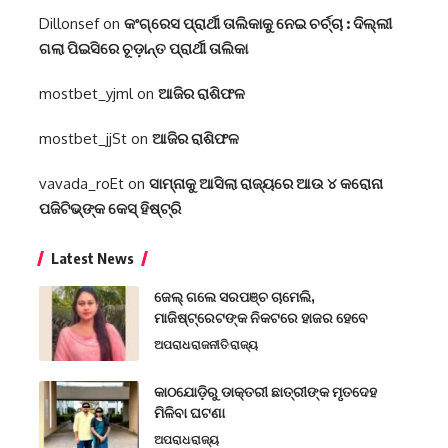
Dillonsef
on
କଂଗ୍ରେସ ପ୍ରାର୍ଥୀ ତାଲିକାକୁ ନେଇ ଚର୍ଚ୍ଚା : ଦିଲ୍ଲୀ
ଗଲା ପିଇସିରେ ଚୂଡ଼ାନ୍ତ ପ୍ରାର୍ଥୀ ତାଲିକା
mostbet_yjml
on
ଆଜିର ରାଶିଫଳ
mostbet_jjSt
on
ଆଜିର ରାଶିଫଳ
vavada_roEt
on
ସାମ୍ନାକୁ ଆସିଲା ରାଜ୍ୟରେ ଆଉ ୪ କରୋନା
ପଜିଟିଭ୍‌ଙ୍କ କେସ୍‌ ହିଷ୍ଟ୍ରି
Latest News
ଜେଲ୍ ଗଲେ ସରପଞ୍ଚ ଚାମେଲି,
ମାଜିଷ୍ଟ୍ରେଟଙ୍କ ନିକଟରେ ହାଜର ହେବେ
ଅପରାଧ
ରାଜନୀତି
ରାଜ୍ୟ
କାଠଯୋଡ଼ିରୁ ଡାକ୍ତରୀ ଛାତ୍ରୀଙ୍କ ମୃତଦେହ
ମିଳିବା ଘଟଣା
ଅପରାଧ
ରାଜ୍ୟ