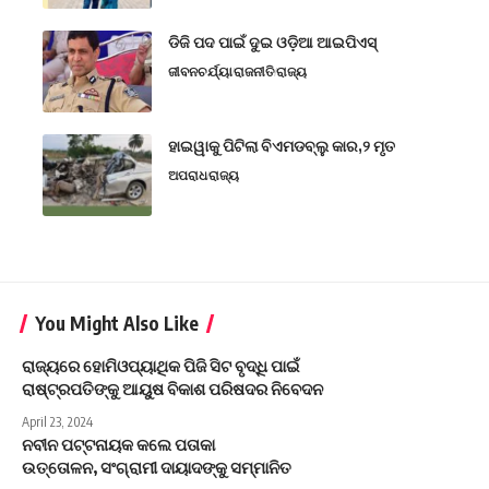
ଡିଜି ପଦ ପାଇଁ ଦୁଇ ଓଡ଼ିଆ ଆଇପିଏସ୍
ଜୀବନଚର୍ଯ୍ୟା
ରାଜନୀତି
ରାଜ୍ୟ
ହାଇୱାକୁ ପିଟିଲା ବିଏମଡବ୍ଲୁ କାର,୨ ମୃତ
ଅପରାଧ
ରାଜ୍ୟ
You Might Also Like
ରାଜ୍ୟରେ ହୋମିଓପ୍ୟାଥିକ ପିଜି ସିଟ ବୃଦ୍ଧି ପାଇଁ
ରାଷ୍ଟ୍ରପତିଙ୍କୁ ଆୟୁଷ ବିକାଶ ପରିଷଦର ନିବେଦନ
April 23, 2024
ନବୀନ ପଟ୍ଟନାୟକ କଲେ ପତାକା
ଉତ୍ତୋଳନ, ସଂଗ୍ରାମୀ ଦାୟାଦଙ୍କୁ ସମ୍ମାନିତ