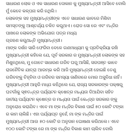
ସାଧାରଣ ଲୋକ ଓ ଏକ ସାଧାରଣ ଦୋକାନ କୁ ମୁଖ୍ୟମନ୍ତ୍ରୀ ଆସିବେ ବୋଲି
ମୁଁ କେବେ କଳ୍ପନା କରି ନଥିଲି।
ଲୋକଙ୍କ ସହ ମୁଖ୍ୟମନ୍ତ୍ରୀଙ୍କ ଏତେ ସାଧାରଣ ଭାବରେ ମିଶିବା
ସମସ୍ତଙ୍କୁ ଆଶ୍ଚର୍ଯ୍ୟ ଚକିତ କରୁଥାଏ। ରୋଡ ସୋ ରେ ଏବଂ ମନ୍ଦିର
ପାଖରେ ଲୋକଙ୍କ ଅଭିଯୋଗ ପତ୍ର ମଧ୍ୟ
ଗ୍ରହଣ କରୁଥାନ୍ତି ମୁଖ୍ୟମନ୍ତ୍ରୀ।
ମାଙ୍କ ଦର୍ଶନ ସାରି ଫେରିବା ବେଳେ ଗଣମାଧ୍ୟମ କୁ ପ୍ରତିକ୍ରିୟା ରଖି
ମୁଖ୍ୟମନ୍ତ୍ରୀ କହିଲେ ଯେ, ପୂର୍ବ ସରକାର ର ମୁଖ୍ୟମନ୍ତ୍ରୀ ଲୋକଙ୍କ ସହ
ମିଶୁନଥିଲେ, ମୁ ଗୋଟେ ସାଧାରଣ ଗରିବ ଘରୁ ଆସିଛି, ସରପଞ୍ଚ ଭାବେ
ରାଜନୈତିକ ଯାତ୍ରା ଆରମ୍ଭ କରି ଆଜି ମୁଖ୍ୟମନ୍ତ୍ରୀ ହୋଇଛି ତେଣୁ
ଗରିବଙ୍କୁ ଚିହ୍ନିବା ଓ ଗରିବର ସମସ୍ୟା ଜାଣିବାରେ ମୋର ଅସୁବିଧା ନାହିଁ।
ମୁଖ୍ୟମନ୍ତ୍ରୀ ଆହୁରି ମଧ୍ଯ କହିଥିଲେ ଯେ, ରାଜ୍ୟ ସରକାରଙ୍କ ପକ୍ଷରୁ
ଘଟଗାଁକୁ ସ୍ଵତନ୍ତ୍ର ପର୍ଯ୍ୟଟନ କ୍ଷେତ୍ର ମାନ୍ୟତା ଦିଆଯିବା ସହିତ
ଜାତୀୟ ପର୍ଯ୍ୟଟନ କ୍ଷେତ୍ର ର ମାନ୍ୟତା ପାଇଁ କେନ୍ଦ୍ର ସରକାର ଙ୍କୁ
ଅନୁରୋଧ କରାଯିବ। ଏବେ ମା ଙ୍କ ମନ୍ଦିର ବିକାଶ ପାଇଁ ୫୦ କୋଟି ଟଙ୍କା
ର କାମ ଚାଲିଛି। ଏହା ପର୍ଯ୍ୟାପ୍ତ ନୁହେଁ, ମା ଙ୍କ ମନ୍ଦିର ପାଇଁ
ମୁଖ୍ୟମନ୍ତ୍ରୀ ଆଉ ୫୦ କୋଟି ର ଅନୁଦାନ ଘୋଷଣା କରିଥଲେ। ଏବେ
୧୦୦ କୋଟି ଟଙ୍କା ରେ ମା ଙ୍କ ମନ୍ଦିର ବିକାଶ କାମ ଚାଲିବ ବୋଲି