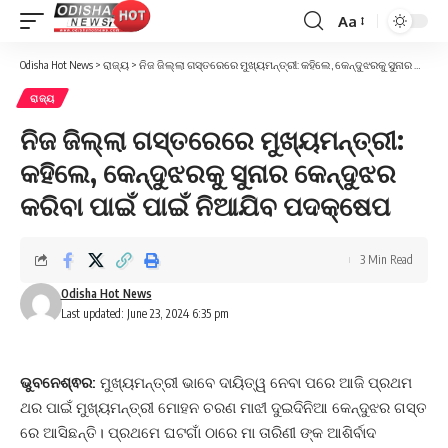
Aa
Font
Resizer
Odisha Hot News
>
ରାଜ୍ୟ
>
ନିଜ ଜିଲ୍ଲା ଗସ୍ତରେରେ ମୁଖ୍ୟମନ୍ତ୍ରୀ: କହିଲେ, କେନ୍ଦୁଝରକୁ ସୁନାର କେନ୍ଦୁଝର କରିବା ପାଇଁ ପାଇଁ ନିଆଯିବ ପଦକ୍ଷେପ
ରାଜ୍ୟ
ନିଜ ଜିଲ୍ଲା ଗସ୍ତରେରେ ମୁଖ୍ୟମନ୍ତ୍ରୀ:
କହିଲେ, କେନ୍ଦୁଝରକୁ ସୁନାର କେନ୍ଦୁଝର
କରିବା ପାଇଁ ପାଇଁ ନିଆଯିବ ପଦକ୍ଷେପ
3 Min Read
Odisha Hot News
Last updated: June 23, 2024 6:35 pm
ଭୁବନେଶ୍ଵର:
ମୁଖ୍ୟମନ୍ତ୍ରୀ ଭାବେ ଦାୟିତ୍ୱ ନେବା ପରେ ଆଜି ପ୍ରଥମ
ଥର ପାଇଁ ମୁଖ୍ୟମନ୍ତ୍ରୀ ମୋହନ ଚରଣ ମାଝୀ ଦୁଇଦିନିଆ କେନ୍ଦୁଝର ଗସ୍ତ
ରେ ଆସିଛନ୍ତି। ପ୍ରଥମେ ଘଟଗାଁ ଠାରେ ମା ତାରିଣୀ ଙ୍କ ଆଶିର୍ବାଦ