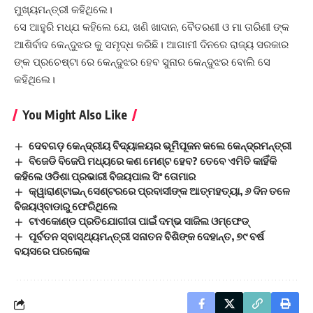
ମୁଖ୍ୟମନ୍ତ୍ରୀ କହିଥିଲେ।
ସେ ଆହୁରି ମଧ୍ଯ କହିଲେ ଯେ, ଖଣି ଖାଦାନ, ବୈତରଣୀ ଓ ମା ତାରିଣୀ ଙ୍କ
ଆଶିର୍ବାଦ କେନ୍ଦୁଝର କୁ ସମୃଦ୍ଧ କରିଛି। ଆଗାମୀ ଦିନରେ ରାଜ୍ୟ ସରକାର
ଙ୍କ ପ୍ରଚେଷ୍ଟା ରେ କେନ୍ଦୁଝର ହେବ ସୁନାର କେନ୍ଦୁଝର ବୋଲି ସେ
କହିଥିଲେ।
You Might Also Like
ଦେବଗଡ଼ କେନ୍ଦ୍ରୀୟ ବିଦ୍ୟାଳୟର ଭୂମିପୂଜନ କଲେ କେନ୍ଦ୍ରମନ୍ତ୍ରୀ
ବିଜେଡି ବିଜେପି ମଧ୍ୟରେ କଣ ମେଣ୍ଟ ହେବ? ତେବେ ଏମିତି କାହିଁକି
କହିଲେ ଓଡିଶା ପ୍ରଭାରୀ ବିଜୟପାଲ ସିଂ ତୋମାର
କ୍ୱାରାଣ୍ଟାଇନ୍‌ ସେଣ୍ଟରରେ ପ୍ରବାସୀଙ୍କ ଆତ୍ମହତ୍ୟା, ୬ ଦିନ ତଳେ
ବିଜୟଓ୍ବାଡାରୁ ଫେରିଥିଲେ
ଟାଏକୋଣ୍ଡ ପ୍ରତିଯୋଗୀତା ପାଇଁ ଦମ୍ଭ ସାଜିଲ ଓମ୍‌ଫେଡ୍‌
ପୂର୍ବତନ ସ୍ବାସ୍ଥ୍ୟମନ୍ତ୍ରୀ ସନାତନ ବିଶିଙ୍କ ଦେହାନ୍ତ, ୭୯ ବର୍ଷ
ବୟସରେ ପରଲୋକ