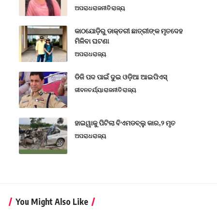
ଅପରାଧ
ରାଜନୀତି
ରାଜ୍ୟ
କାଠଯୋଡ଼ିରୁ ଡାକ୍ତରୀ ଛାତ୍ରୀଙ୍କ ମୃତଦେହ
ମିଳିବା ଘଟଣା
ଅପରାଧ
ରାଜ୍ୟ
ଡିଜି ପଦ ପାଇଁ ଦୁଇ ଓଡ଼ିଆ ଆଇପିଏସ୍
ଜୀବନଚର୍ଯ୍ୟା
ରାଜନୀତି
ରାଜ୍ୟ
ହାଇୱାକୁ ପିଟିଲା ବିଏମଡବ୍ଲୁ କାର,୨ ମୃତ
ଅପରାଧ
ରାଜ୍ୟ
You Might Also Like