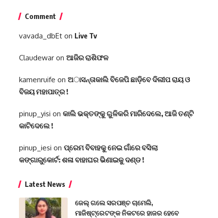
Comment
vavada_dbEt
on
Live Tv
Claudewar
on
ଆଜିର ରାଶିଫଳ
kamenruife
on
ଅାସନ୍ତାକାଲି ବିଜେପି ଛାଡ଼ିବେ ଦିଲୀପ ରାୟ ଓ
ବିଜୟ ମହାପାତ୍ର !
pinup_yisi
on
କାଲି ଭକ୍ତଙ୍କୁ ଗୁଳିକରି ମାରିଦେଲେ, ଆଜି ତଣ୍ଟି
କାଟିଦେଲେ !
pinup_iesi
on
ପ୍ରେମ ବିବାହକୁ ନେଇ ଗାଁରେ ବସିଲା
କଙ୍ଗାରୁକୋର୍ଟ: ଶଳା ବାହାଘର ଭିଣାଇକୁ ଦଣ୍ଡ !
Latest News
ଜେଲ୍ ଗଲେ ସରପଞ୍ଚ ଚାମେଲି,
ମାଜିଷ୍ଟ୍ରେଟଙ୍କ ନିକଟରେ ହାଜର ହେବେ