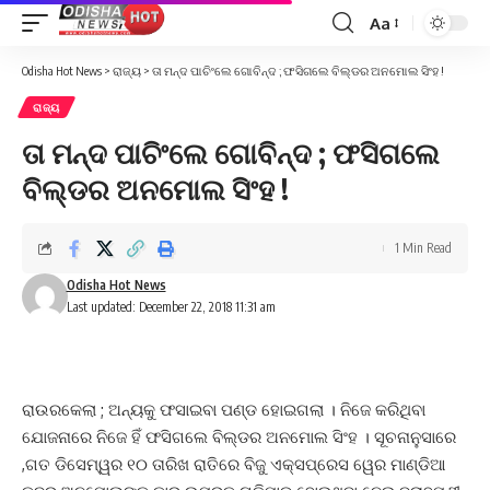
Aa
Font
Resizer
Odisha Hot News
>
ରାଜ୍ୟ
>
ତା ମନ୍ଦ ପାଚିଂଲେ ଗୋବିନ୍ଦ ; ଫସିଗଲେ ବିଲ୍ଡର ଅନମୋଲ ସିଂହ !
ରାଜ୍ୟ
ତା ମନ୍ଦ ପାଚିଂଲେ ଗୋବିନ୍ଦ ; ଫସିଗଲେ
ବିଲ୍ଡର ଅନମୋଲ ସିଂହ !
1 Min Read
Odisha Hot News
Last updated: December 22, 2018 11:31 am
ରାଉରକେଲା ; ଅନ୍ୟକୁ ଫସାଇବା ପଣ୍ଡ ହୋଇଗଲା । ନିଜେ କରିଥିବା
ଯୋଜନାରେ ନିଜେ ହିଁ ଫସିଗଲେ ବିଲ୍ଡର ଅନମୋଲ ସିଂହ । ସୂଚନାନୁସାରେ
,ଗତ ଡିସେମ୍ୱର ୧୦ ତାରିଖ ରାତିରେ ବିଜୁ ଏକ୍ସପ୍ରେସ ୱେର ମାଣ୍ଡିଆ