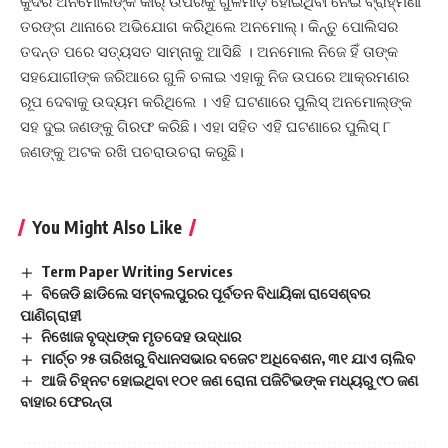
କୁଦର ଅନମୋଲଙ୍କ କାର୍ ଉପରକୁ ଗୁଳିମାଡ଼ ହୋଇଥିବା ନେଇ ବ୍ରାହ୍ମଣୀ
ତରଙ୍ଗ ଥାନାରେ ଅଭିଯୋଗ କରିଥିଲେ ଅନମୋଲ୍। କିନ୍ତୁ ପୋଲିସର
ତଦନ୍ତ ପରେ ସତ୍ୟସତ ସାମ୍ନାକୁ ଆସିଛି । ଅନମୋଲ ନିଜେ ହିଁ ତାଙ୍କ
ସହଯୋଗୀଙ୍କ ଜରିଆରେ ଗୁଳି ଚଳାଇ ଏହାକୁ ନିଜ ଉପରେ ଆକ୍ରମଣର
ରୂପ ଦେବାକୁ ଉଦ୍ୟମ କରିଥିଲେ । ଏହି ଘଟଣାରେ ପୁଲିସ୍ ଅନମୋଲ୍ଙ୍କ
ସହ ଦୁଇ ଜଣଙ୍କୁ ଗିରଫ କରିଛି। ଏହା ସହିତ ଏହି ଘଟଣାରେ ପୁଲିସ୍ ୮
ଜଣଙ୍କୁ ଅଟକ ରଖି ପଚରାଉଚରା କରୁଛି।
You Might Also Like
Term Paper Writing Services
ବିଜେଡି ଛାଡିଲେ ସମ୍ବଲପୁରର ପୂର୍ବତନ ବିଧାୟିକା ରାସେଶ୍ବର
ପାଣିଗ୍ରାହୀ
ନିଖୋଜ ବୃଦ୍ଧଙ୍କ ମୃତଦେହ ଉଦ୍ଧାର
ମାର୍ଚ୍ଚ ୨୫ ତାରିଖରୁ ବିଧାନସଭାର ବଜେଟ ଅଧିବେଶନ, ୩୧ ଯାଏ ଚାଲିବ
ଆଜି ଚିହ୍ନଟ ହୋଇଥିବା ୧୦୧ ଜଣ ରୋନା ପଜିଟିଭଙ୍କ ମଧ୍ୟରୁ ୯୦ ଜଣ
ବାହାର ଫେରନ୍ତା