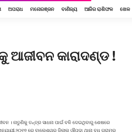
ଶ
ଅପରାଧ
ମନୋରଞ୍ଜନ
ବାଣିଜ୍ୟ
ଆଜିର ରାଶିଫଳ
ଖେଳ
କୁ ଆଜୀବନ କାରାଦଣ୍ଡ !
ୀବନ । ନାତୁଣିକୁ ତନ୍ତ୍ର ସାଧନା ପାଇଁ ବଳି ଦେଇଥିବାରୁ ଶେଷରେ
ନୁଯାୟୀ,୨୦୧୭ ରେ ବାଲେଶ୍ୱର ଜିଲା୍ଲ ଔପଦା ଥାନା ବଧି ଗ୍ରାମର