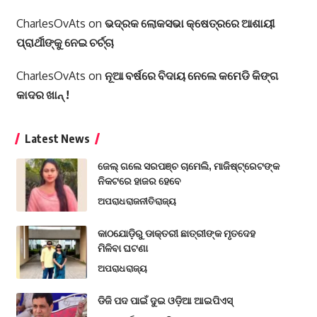
CharlesOvAts
on
ଭଦ୍ରକ ଲୋକସଭା କ୍ଷେତ୍ରରେ ଆଶାୟୀ
ପ୍ରାର୍ଥୀଙ୍କୁ ନେଇ ଚର୍ଚ୍ଚା
CharlesOvAts
on
ନୂଆ ବର୍ଷରେ ବିଦାୟ ନେଲେ କମେଡି କିଙ୍ଗ
କାଦର ଖାନ୍ !
Latest News
ଜେଲ୍ ଗଲେ ସରପଞ୍ଚ ଚାମେଲି, ମାଜିଷ୍ଟ୍ରେଟଙ୍କ
ନିକଟରେ ହାଜର ହେବେ
ଅପରାଧ
ରାଜନୀତି
ରାଜ୍ୟ
କାଠଯୋଡ଼ିରୁ ଡାକ୍ତରୀ ଛାତ୍ରୀଙ୍କ ମୃତଦେହ
ମିଳିବା ଘଟଣା
ଅପରାଧ
ରାଜ୍ୟ
ଡିଜି ପଦ ପାଇଁ ଦୁଇ ଓଡ଼ିଆ ଆଇପିଏସ୍