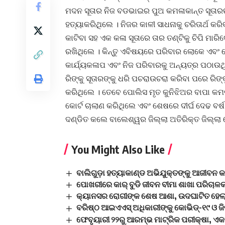
ମଦନ ସୂତାର ନିଜ ବଡଭାଇର ପୁଅ କମଳାକାନ୍ତ ସୂତାରଙ୍
ହତ୍ୟାକରିଥିଲେ । ନିଜର କାଳୀ ସାଧନାକୁ ଚରିତାର୍ଥ କ
କାଟିବା ସହ ଏକ କଳା ସୂତାରେ ତାର ତଣ୍ଟିକୁ ଚିପି ମାର
ରଖିଥିଲେ । କିନ୍ତୁ ଏବିଷୟରେ ପରିବାର ଲୋକେ ଏବଂ
କାର୍ଯ୍ୟକଳାପ ଏବଂ ନିଜ ପରିବାରକୁ ଅନ୍ୟତ୍ର ପଠାଉ
ରିଙ୍କୁ ସୂତାରଙ୍କୁ ଧରି ପଚରାଉଚରା କରିବା ପରେ ରିଙ୍କ
କରିଥିଲେ । ତେବେ ପୋଲିସ ମୃତ କୁନିଝିଅର ବାପା 
କୋର୍ଟ ଚାଲାଣ କରିଥିଲେ ଏବଂ ଶେଷରେ ଦୀର୍ଘ ଦେଢ ବର
ଦଣ୍ଡିତ କଲେ ବାଲେଶ୍ୱର ଜିଲ୍ଲା ଅତିରିକ୍ତ ଜିଲ୍ଲା
You Might Also Like
ବାଲିଗୁଡ଼ା ହତ୍ୟାକାଣ୍ଡ ଅଭିଯୁକ୍ତଙ୍କୁ ଆଜୀବନ 
ପୋଖରୀରେ କାର୍ ବୁଡି ଜୀବନ ବୀମା ଶାଖା ପରିଚାଳ
କ୍ୟାନସର ରୋଗୀଙ୍କ ଶେଷ ଆଶା, ଉଦଘାଟିତ ହେଲା ବ
ବରିଷ୍ଠ ଆଇଏଏସ୍ ଅଧିକାରୀଙ୍କୁ କୋଭିଡ୍-୧୯ ଓ ଜି
ଫେବୃୟାରୀ ୨୨ରୁ ଆରମ୍ଭ ମାଟ୍ରିକ ପରୀକ୍ଷା, ଏ