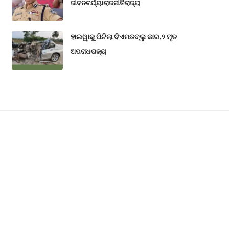
ଜୀବନଚର୍ଯ୍ୟା
ରାଜନୀତି
ରାଜ୍ୟ
ହାଇୱାକୁ ପିଟିଲା ବିଏମଡବ୍ଲୁ କାର,୨ ମୃତ
ଅପରାଧ
ରାଜ୍ୟ