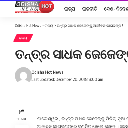
ରାଜ୍ୟ
ରାଜନୀତି
ଦେଶ- ବିଦେ
Odisha Hot News
>
ରାଜ୍ୟ
>
ତନ୍ତ୍ର ସାଧକ ଜେଜେଙ୍କୁ ଆଜୀବନ କାରାଦଣ୍ଡ !
ରାଜ୍ୟ
ତନ୍ତ୍ର ସାଧକ ଜେଜେଙ୍
Odisha Hot News
Last updated: December 20, 2018 8:00 am
ବାଲେଶ୍ୱର ; ତନ୍ତ୍ର ସାଧକ ଜେଜେଙ୍କୁ ମିଳିଲା ନୂଆ ଜ
SHARE
ଆଜୀବନ କାରାଦଣ୍ଡରେ ଦଣ୍ଡିତ ହେଲେ ଜେଜେ । ସୂଚନା