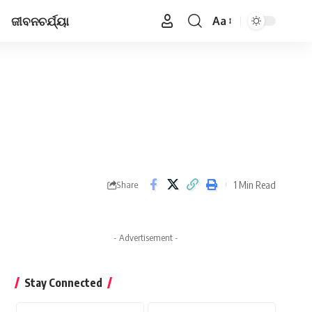
ଜୀବନଚର୍ଯ୍ୟା
Aa
Font
Resizer
1 Min Read
Share
- Advertisement -
Stay Connected