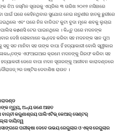
କ ଝିଅ ଜସ୍ମିନ ସୂତାରକୁ ଏପ୍ରିଲ ୩ ତାରିଖ ୨୦୧୭ ମସିହାରେ
ରିବା ପାଇଁ ଘରେ କେହିନଥିବାର ସୁଯୋଗ ନେଇ ନାତୁଣୀର ହାତକୁ ଛୁରୀରେ
ିଦେଇଥିଲେ ଏବଂ ପରେ ନିଜ ବାଡିପଟ କୁଟା ବୁଦା ମୂଳେ ଶବକୁ ଲୁଚାଇ
 ପୋଲିସ କøଣସି ଟେର ପାଇନଥିଲେ । କିନ୍ତୁ ପରେ ମଦନଙ୍କ
ଥିବାର ଦେଖି ଲୋକମାନେ ସନ୍ଦେହ କରିବା ସହ ମଦନଙ୍କ ସାନ ପୁଅ
ୁ ସବୁ ସତ ମାନିବା ସହ ତାଙ୍କ ବାପା ହିଁ ହତ୍ୟାକାରୀ ବୋଲି ସ୍ୱୀକାର
କମଳାକାନ୍ତଙ୍କ ଏଫଆଇଆର କ୍ରମେ ମଦନଙ୍କୁ ଗିରଫ କରିବା ସହ
୍ଷ ହତ୍ୟାକରୀ ଜେଜେ ବାପା ମଦନ ସୂତାରଙ୍କୁ ଆଜୀବନ କାରାଦଣ୍ଡରେ
 ଦୌରାଜଜ୍ ୨ର ଜଷ୍ଟିସ ଦେବାଶିଷ ରାଉତ ।
କାରାଦଣ୍ଡ
କଙ୍କ ମୃତ୍ୟୁ, ଅନ୍ୟ ଜଣେ ଆହତ
ାଗ୍‍ଚୀ କରୁଣାଶ୍ରୟ ପାଲିଏଟିଭ୍ କେଆର୍ ସେଣ୍ଟର୍
ଲ୍ଲା ଦାୟିତ୍ୱ
କାସାଙ୍ଗରେ ପରୀକ୍ଷା ଦେବେ ଉଭୟ ରେଗୁଲାର ଓ ଏକ୍ସ ରେଗୁଲାର